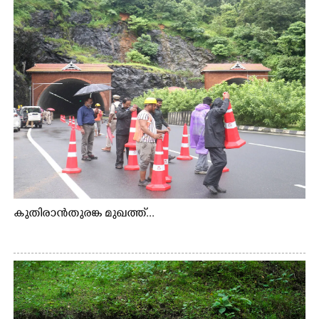
കുതിരാൻതുരങ്ക മുഖത്ത്...