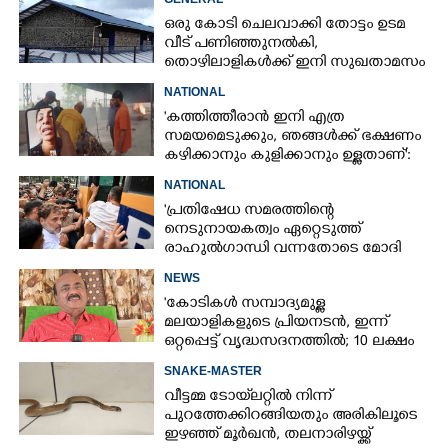
ഒരു കോടി ചെലവാക്കി തോട്ടം ഉടമ
വീട്‌ പണിഞ്ഞുനൽകി,
തൊഴിലാളികൾക്ക് ഇനി സുഖതാമസം
NATIONAL
'കത്തിത്തീരാൻ ഇനി എത്ര
സമയമെടുക്കും, ഞങ്ങൾക്ക് ഭക്ഷണം
കഴിക്കാനും കുളിക്കാനും ഉള്ളതാണ്':
അച്ഛന്റെ സംസ്കാരചടങ്ങിനിടെ
NATIONAL
മക്കൾ
'പ്രതിഷേധ സമരത്തിന്റെ
നെടുനായകത്വം ഏറ്റെടുത്ത്
രാഹുൽഗാന്ധി വന്നതോടെ മോദി
സർക്കാർ പരിഭ്രാന്തരായി'
NEWS
'കോടികൾ സമ്പാദ്യമുള്ള
മലയാളികളുടെ പ്രിയനടൻ, ഇന്ന്
ഒറ്റപ്പെട്ട് വൃദ്ധസദനത്തിൽ; 10 ലക്ഷം
ശമ്പളമുള്ള മകൻ പോലും
SNAKE-MASTER
തിരിഞ്ഞുനോക്കുന്നില്ല'
വീട്ടമ്മ ടോയ്‌ലറ്റിൽ നിന്ന്
പുറത്തേക്കിറങ്ങിയതും അരികിലൂടെ
ഇഴഞ്ഞ് മൂർഖൻ, തലനാരിഴയ്ക്ക്