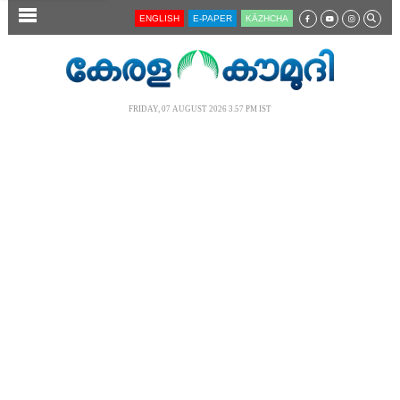
SECTIONS
ENGLISH
E-PAPER
KĀZHCHA
HOME
LATEST
FRIDAY, 07 AUGUST 2026 3.57 PM IST
AUDIO
NOTIFIED NEWS
POLL
KERALA
LOCAL
NEWS 360
CASE DIARY