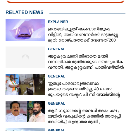
RELATED NEWS
EXPLAINER
ഇന്ത്യയിലുള്ളത് അംബാനിയുടെ
വീട്ടിൽ, അതിസമ്പന്നർക്ക് മാത്രമുള്ള
മുറി; ഒരാഴ്‌ചത്തേക്ക് വേണ്ടത് 200
ലിറ്ററിലധികം വെള്ളം
GENERAL
അറ്റകുറ്രപ്പണി തീരാതെ മന്ത്രി
വസതികൾ മന്ത്രിമാരുടെ ഔദ്യോഗിക
വസതി: അറ്റകുറ്റപ്പണി പാതിവഴിയിൽ
GENERAL
'ഇതുപോലൊരു അവസ്ഥ
ഇതുവരെ ഉണ്ടായിട്ടില്ല, 40 ലക്ഷം
രൂപയുടെ നഷ്ടം'; പി സി ജോർജിന്റെ
വീട്ടിലും വെള്ളം കയറി
GENERAL
ആർ സുഗതന്റെ അവധി അപേക്ഷ ;
ജയിൽ വകുപ്പിന്റെ കത്തിൽ അതൃപ്തി
അറിയിച്ച് ആഭ്യന്തര മന്ത്രി ,​
ഉദ്യോഗസ്ഥർക്കെതിരെ അന്വേഷണം
GENERAL