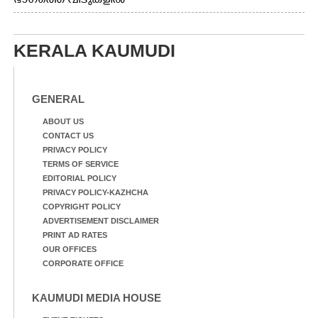
ഭാഗത്തെ വീടുകളിൽ
കയറിയപ്പോൾ
വെള്ളം
കയറിയപ്പോൾ ആളുകളെ
സുരക്ഷിത സ്ഥാനത്തേക്ക്
KERALA KAUMUDI
മാറ്റുന്ന സുരക്ഷാസേനാം
ഗങ്ങൾ
GENERAL
ABOUT US
CONTACT US
PRIVACY POLICY
TERMS OF SERVICE
EDITORIAL POLICY
PRIVACY POLICY-KAZHCHA
COPYRIGHT POLICY
ADVERTISEMENT DISCLAIMER
PRINT AD RATES
OUR OFFICES
CORPORATE OFFICE
KAUMUDI MEDIA HOUSE