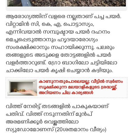
CARTOONS
ആരോഗ്യത്തിന് വളരെ നല്ലതാണ് പച്ച പയർ.
വിറ്റാമിൻ സി,​ കെ,​ എ,​ പൊട്ടാസ്യം,
LITERATURE
എന്നിവയാൽ സമ്പുഷ്ടായ പയർ ദഹനം
മെച്ചപ്പെടുത്താനും ഹൃദയാരോഗ്യം
ZOOM
സംരക്ഷിക്കാനും സഹായിക്കുന്നു. പലരും
തങ്ങളുടെ അടുക്കള തോട്ടങ്ങളിൽ പയർ
CONTACT US
വളർത്താറുണ്ട്. ഗ്രോ ബാഗിലോ ചട്ടിയിലോ
ചാക്കിലോ പയർ കൃഷി ചെയ്യാൻ കഴിയും.
കാണുന്നതുപോലെയല്ല; വീട്ടിൽ സ്വർണം
സൂക്ഷിക്കുന്ന മലയാളികളുടെ ശ്രദ്ധയ്ക്ക്,
അറിയണം ചില കാര്യങ്ങൾ
വിത്ത് നേരിട്ട് തടങ്ങളിൽ പാകുകയാണ്
പതിവ്. വിത്ത് നടുന്നതിന് മുൻപ്
അരമണിക്കൂർ വെള്ളത്തിലോ
സ്യുഡോമോണസ് (20ശതമാനം വീര്യം)​