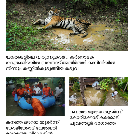
യാത്രകളിലെ വിരുന്നുകാർ .. കർണാടക
യാത്രക്കിടയിൽ വയനാട് അതിർത്തി കബിനിയിൽ
നിന്നും കണ്ണിൽകുടുങ്ങിയ കടുവ.
കനത്ത മഴയെ തുടർന്ന്
കോഴിക്കോട് കക്കോടി
കനത്ത മഴയെ തുടർന്ന്
പൂവത്തൂർ ഭാഗത്തെ
കോഴിക്കോട് വേങ്ങേരി
വീടുകളിൽ വെള്ളം