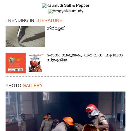
TRENDING IN
LITERATURE
നിർവൃതി
രോ​ഗം​ ​ഗു​രു​​​ത​രം,​​ ​പ്ര​തി​​​വി​ധി​ ​ഹൃ​ദ​​​യ​​​ശ​​​
സ്ത്ര​​​ക്രി​​​യ​
PHOTO
GALLERY