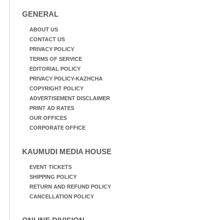
ആഭ്യന്തര മന്ത്രി രമേശ്
അബ്ദുൽ ഗഫൂർ ഹൈബി
ചെന്നിത്തല ഉദ്ഘാടനം
ഈഡൻ എം.പി
GENERAL
ചെയ്ത ശേഷം ചിത്രം
എന്നിവരുമായി സൗഹൃദ
വരയ്ക്കുന്ന കുട്ടികളോട്
സംഭാഷണത്തിൽ
ABOUT US
സൗഹൃദം പങ്ക് വയ്ക്കുന്നു.
CONTACT US
ടി.ജെ. വിനോദ്
PRIVACY POLICY
എം.എൽ.എ, പ്രഷ്യൻ ബ്ലൂ
TERMS OF SERVICE
ആർട്ട് ഹബ് ഡയറക്ടർ
EDITORIAL POLICY
ടി.ആർ, സുരേഷ്
PRIVACY POLICY-KAZHCHA
തുടങ്ങിയവർ സമീപം
COPYRIGHT POLICY
ADVERTISEMENT DISCLAIMER
PRINT AD RATES
OUR OFFICES
CORPORATE OFFICE
KAUMUDI MEDIA HOUSE
EVENT TICKETS
SHIPPING POLICY
RETURN AND REFUND POLICY
CANCELLATION POLICY