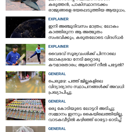
കരുത്തൻ,​ പാകിസ്ഥാനടക്കം
രാജ്യങ്ങളെ ഭയപ്പെടുത്തിയ ആയുധം,​
ഇന്ത്യ നിർമ്മിച്ച എണ്ണം 100ലേക്ക്
EXPLAINER
ഇനി അഞ്ചുദിവസം മാത്രം; ലോകം
കാത്തിരുന്ന ആ അത്ഭുതം
സംഭവിക്കും, കരുതലോടെ വിദഗ്ധർ
EXPLAINER
വൈഭവ് സൂര്യവംശിക്ക് പിന്നാലെ
ലോകശ്രദ്ധ നേടി മറ്റൊരു
കൗമാരതാരം; ആരാണ് നീൽ പട്ടേൽ?
GENERAL
പെരുമഴ: പത്ത് ജില്ലകളിലെ
വിദ്യാഭ്യാസ സ്ഥാപനങ്ങൾക്ക് അവധി
പ്രഖ്യാപിച്ചു.
GENERAL
ഒരു കോടിയുടെ ലോട്ടറി അടിച്ചു;
സമ്മാനം ഇന്നും കൈയിലെത്തിയില്ല,
വാടകവീട്ടിൽ കഴിഞ്ഞ് ഓട്ടോ ഓടിച്ച്
73കാരൻ
GENERAL