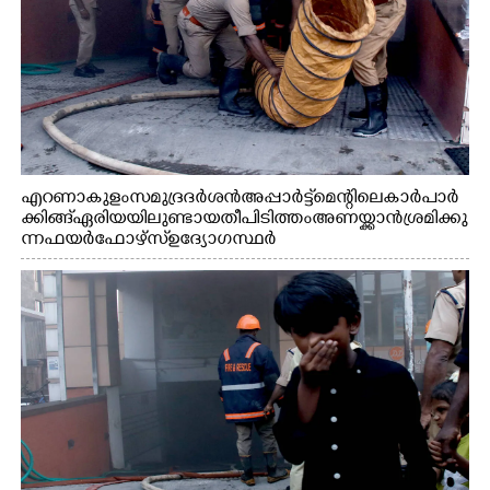
എറണാകുളം സമുദ്ര ദർശൻ അപ്പാർട്ട്മെന്റിലെ കാർ പാർ
ക്കിങ്ങ് ഏരിയയിലുണ്ടായ തീപിടിത്തം അണയ്ക്കാൻ ശ്രമിക്കു
ന്ന ഫയർഫോഴ്സ് ഉദ്യോഗസ്ഥർ