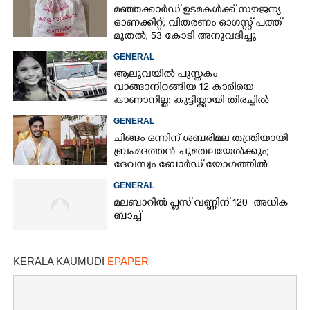
മഞ്ഞക്കാർഡ് ഉടമകൾക്ക് സൗജന്യ
ഓണക്കിറ്റ്; വിതരണം ഓഗസ്റ്റ് പത്ത്
മുതൽ, 53 കോടി അനുവദിച്ചു
GENERAL
ആലുവയിൽ പുസ്തകം
വാങ്ങാനിറങ്ങിയ 12 കാരിയെ
കാണാനില്ല: കുട്ടിയ്ക്കായി തിരച്ചിൽ
GENERAL
ചിങ്ങം ഒന്നിന് ശബരിമല തന്ത്രിയായി
ബ്രഹ്മദത്തൻ ചുമതലയേൽക്കും;
ദേവസ്വം ബോർഡ് യോഗത്തിൽ
തീരുമാനം
GENERAL
മലബാറിൽ പ്ലസ് വണ്ണിന് 120 അധിക
ബാച്ച്
KERALA KAUMUDI
EPAPER