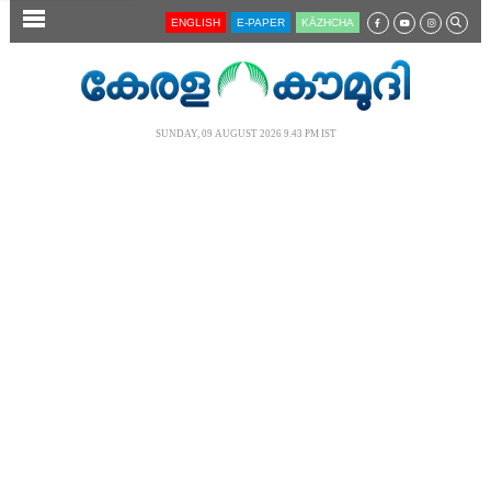
SECTIONS
ENGLISH
E-PAPER
KĀZHCHA
HOME
LATEST
SUNDAY, 09 AUGUST 2026 9.43 PM IST
AUDIO
NOTIFIED NEWS
POLL
KERALA
LOCAL
NEWS 360
CASE DIARY