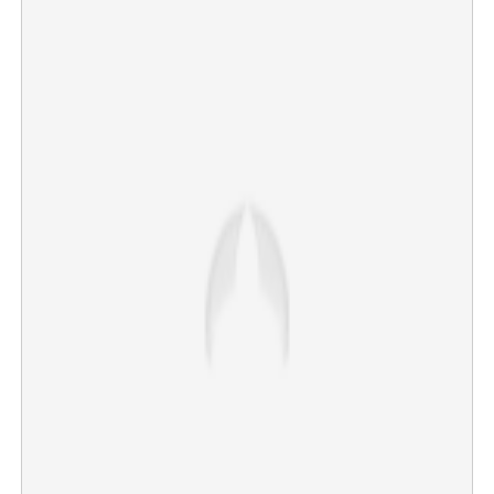
×
Share this link
Copy Link