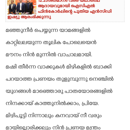
12.25ശതമാനം വരെ യഥാർത്ഥ
ആദായവുമായി ഐസിഎൽ
CARTOONS
ഫിൻകോർപ്പിന്റെ പുതിയ എൻസിഡി
ഇഷ്യു ആരംഭിക്കുന്നു
LITERATURE
മഞ്ഞുനീർ പെയ്യുന്ന യാമങ്ങളിൽ
കാറ്റിലലയുന്ന തൂലിക പോലെയെൻ
ZOOM
മൗനം നിൻ മുന്നിൽ വാചാലമായി.
CONTACT US
മഷി തീർന്ന വാക്കുകൾ മിഴികളിൽ ബാക്കി
പറയാത്ത പ്രണയം തുളുമ്പുന്നു നെഞ്ചിൽ
യുഗങ്ങൾ മാഞ്ഞൊരു പാതയോരങ്ങളിൽ
നിനക്കായ് കാത്തുനിൽക്കാം,​ പ്രിയേ.
മിഴിപൂട്ടി നിന്നാലും കനവായ് നീ വരും
മായില്ലൊരിക്കലും നിൻ പ്രണയ മന്ത്രം