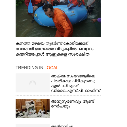
കനത്ത മഴയെ തുടർന്ന് കോഴിക്കോട്
വേങ്ങേരി ഭാഗത്തെ വീടുകളിൽ വെള്ളം
കയറിയപ്പോൾ ആളുകളെ സുരക്ഷിത
സ്ഥാനത്തേക്ക് മാറ്റുന്ന സുരക്ഷാസേനാംഗ
ങ്ങൾ
TRENDING IN
LOCAL
അക്രമ സംഭവങ്ങളിലെ
പ്രതികളെ പിടികൂടണം;
എൽ.ഡി.എഫ്
ഡിവൈ.എസ്.പി. ഓഫീസ്
മാർച്ച്
അനുസ്മരണവും ആണ്ട്
നേർച്ചയും
അഭിനന്ദിച്ചു