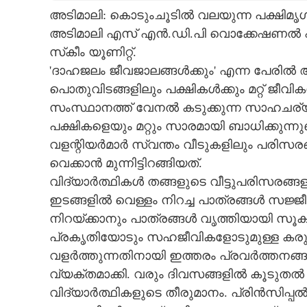
അടിമാലി: കൊടുംചൂടിൽ വലയുന്ന പക്ഷിമ
CARTOONS
അടിമാലി എസ് എൻ.ഡി.പി വൊക്കേഷണൽ ഹ
സ്‌കീം യൂണിറ്റ്.
LITERATURE
'ദാഹജലം ജീവജാലങ്ങൾക്കും' എന്ന പേരിൽ ആ
പൊതുവിടങ്ങളിലും പക്ഷികൾക്കും മറ്റ് ജീവി
ZOOM
സംസ്ഥാനത്ത് വേനൽ കടുക്കുന്ന സാഹചര്യത
പക്ഷികളെയും മറ്റും സാരമായി ബാധിക്കുന്ന
CONTACT US
വളന്റിയർമാർ സ്വന്തം വീടുകളിലും പരിസരങ്ങ
വെക്കാൻ മുന്നിട്ടിറങ്ങിയത്.
വിദ്യാർത്ഥികൾ തങ്ങളുടെ വീട്ടുപരിസരങ്ങള
ഇടങ്ങളിൽ വെള്ളം നിറച്ച പാത്രങ്ങൾ സജ്ജീ
നിറയ്ക്കാനും പാത്രങ്ങൾ വൃത്തിയായി സൂക്
പ്രകൃതിയോടും സഹജീവികളോടുമുള്ള കര
വളർത്തുന്നതിനായി ഇത്തരം പ്രവർത്തനങ്
വ്യക്തമാക്കി. വരും ദിവസങ്ങളിൽ കൂടുതൽ 
വിദ്യാർത്ഥികളുടെ തീരുമാനം. പ്രിൻസിപ്