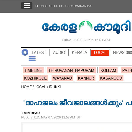
SECTIONS
FOUNDER EDITOR : K SUKUMARAN BA
HOME
LATEST
AUDIO
FRIDAY, 07 AUGUST 2026 12.42 PM IST
NOTIFIED NEWS
LATEST
AUDIO
KERALA
LOCAL
NEWS 360
POLL
KERALA
TIMELINE
THIRUVANANTHAPURAM
KOLLAM
PATH
KOZHIKODE
WAYANAD
KANNUR
KASARGOD
LOCAL
HOME /
LOCAL /
IDUKKI
'ദാഹജലം ജീവജാലങ്ങൾക്കും' പ
NEWS 360
1 MIN READ
PUBLISHED: MAY 07, 2026 12:57 AM IST
CASE DIARY