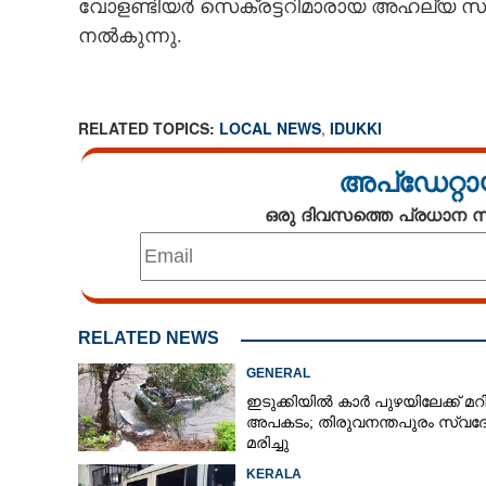
വോളണ്ടിയർ സെക്രട്ടറിമാരായ അഹല്യ സാജു
നൽകുന്നു.
RELATED TOPICS:
LOCAL NEWS
,
IDUKKI
അപ്ഡേറ്റാ
ഒരു ദിവസത്തെ പ്രധാന
RELATED NEWS
GENERAL
ഇടുക്കിയിൽ കാർ പുഴയിലേക്ക് മറി
അപകടം; തിരുവനന്തപുരം സ്വദ
മരിച്ചു
KERALA