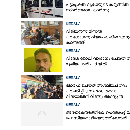
പട്ടാപ്പകൽ വൃദ്ധയുടെ കഴുത്തിൽ ന
സ്വർണമാല കവർന്നു
KERALA
വിജിലൻസ് മിന്നൽ
പരിശോധന; വ്യാപക ക്രമക്കേ
കണ്ടെത്തി
KERALA
വിദേശ ജോലി വാഗ്ദാനം ചെയ്ത് തട്ടിപ
മുഖ്യപ്രതി പിടിയിൽ
KERALA
മോർഫ് ചെയ്ത് അശ്ലീലചിത്രം
പ്രചരിപ്പിച്ച സംഭവം: മെഡി.
വിദ്യാർത്ഥി വീണ്ടും അറസ്റ്റിൽ
KERALA
'ദാഹജലം ജീവജാ
അഭയകേന്ദ്രത്തിലെ പെൺകുട്ടിയ
പദ്ധതിയുമായി 
രഹസ്യമൊഴിയെടുത്ത് കോടതി