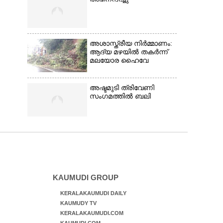
അശാസ്ത്രീയ നിർമ്മാണം:
ആദ്യ മഴയിൽ തകർന്ന്
മലയോര ഹൈവേ
അഷ്ടമുടി ത്രിവേണി
സംഗമത്തിൽ ബലി
KAUMUDI GROUP
KERALAKAUMUDI DAILY
KAUMUDY TV
KERALAKAUMUDI.COM