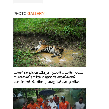
PHOTO
GALLERY
യാത്രകളിലെ വിരുന്നുകാർ .. കർണാടക
യാത്രക്കിടയിൽ വയനാട് അതിർത്തി
കബിനിയിൽ നിന്നും കണ്ണിൽകുടുങ്ങിയ
കടുവ.