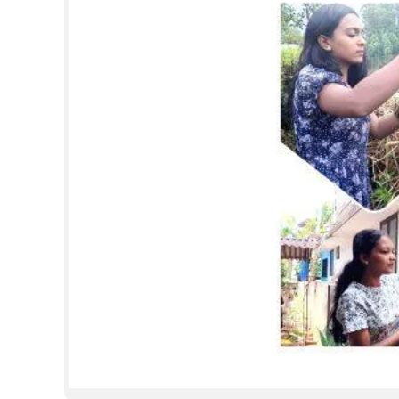
CINEMA
OPINION
PHOTOS
LIFESTYLE
SPIRITUAL
INFO+
ART
ASTRO