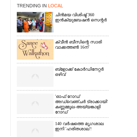
TRENDING IN
LOCAL
ചിൻമയ വിശിഷ്ട് 360
ഇൻക്യുബേഷൻ സെന്റർ
ക്വീൻ ബീസിന്റെ സാരി
വാക്കത്തൺ 16ന്
×
ബ്‌ളോക്ക് കോർഡിനേറ്റർ
ഒഴിവ്
'ഓഫ് റോഡ്
അഡ്വെഞ്ചർ ട്രാക്കായി'
കണ്ണമ്മൂല-അയ്യങ്കാളി
റോഡ്
140 വർഷത്തെ മൃഗശാല
ഇനി 'ഹരിതശാല'!