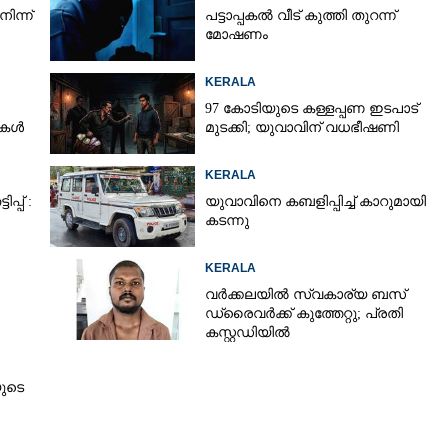
ിന്ന്
പട്ടാപ്പകൽ വീട് കുത്തി തുറന്ന്
മോഷണം
KERALA
97 കോടിയുടെ കള്ളപ്പണ ഇടപാട്
ടുകൾ
മുടക്കി; യുവാവിന് വധഭീഷണി
KERALA
്പ് :
യുവാവിനെ കബളിപ്പിച്ച് കാറുമായി
കടന്നു
Share this link
KERALA
വർക്കലയിൽ സ്വകാര്യ ബസ്
ഡ്രൈവർക്ക് കുത്തേറ്റു; പ്രതി
കസ്റ്റഡിയിൽ
Copy Link
ലങ്ങൾക്കും'
ുടെ
വിദ്യാർത്ഥികൾ