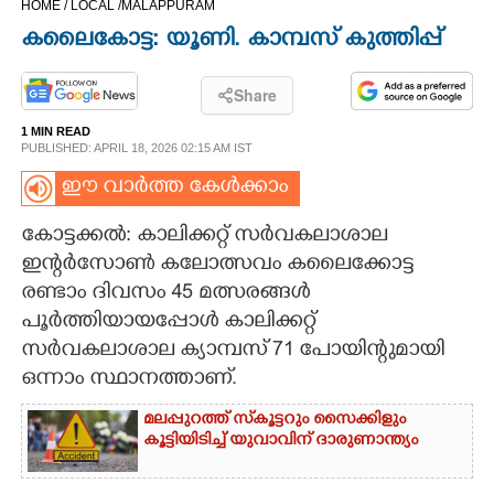
HOME /
LOCAL /
MALAPPURAM
CINEMA
കലൈകോട്ട: യൂണി. കാമ്പസ് കുത്തിപ്പ്
OPINION
Share
1 MIN READ
PHOTOS
PUBLISHED: APRIL 18, 2026 02:15 AM IST
ഈ വാർത്ത കേൾക്കാം
LIFESTYLE
കോട്ടക്കൽ: കാലിക്കറ്റ്‌ സർവകലാശാല
ഇന്റർസോൺ കലോത്സവം കലൈക്കോട്ട
SPIRITUAL
രണ്ടാം ദിവസം 45 മത്സരങ്ങൾ
പൂർത്തിയായപ്പോൾ കാലി
ക്കറ്റ്‌
INFO+
സർവകലാശാല ക്യാമ്പസ്‌ 71 പോയിന്റുമായി
ഒന്നാം സ്ഥാനത്താണ്.
ART
മലപ്പുറത്ത് സ്‌കൂട്ടറും സൈക്കിളും
കൂട്ടിയിടിച്ച് യുവാവിന് ദാരുണാന്ത്യം
ASTRO