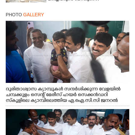
PHOTO
GALLERY
ദുരിതാശ്വാസ ക്യാമ്പുകൾ സന്ദർശിക്കുന്ന വേളയിൽ
ചമ്പക്കുളം സെന്റ് മേരീസ് ഹയർ സെക്കൻഡറി
സ്കൂളിലെ ക്യാമ്പിലെത്തിയ എ.ഐ.സി.സി ജനറൽ
സെക്രട്ടറി കെ.സി വേണുഗോപാൽ എം.പി കുരുന്നിനെ
എടുത്ത് ലാളിച്ചപ്പോൾ. സഹകരണ-എക്സൈസ്
വകുപ്പ് മന്ത്രി എം. ലിജു, കൃഷിവകുപ്പ് മന്ത്രി ടി. സിദ്ദിഖ്,
റെജി ചെറിയാൻ എം. എൽ. എ എന്നിവർ സമീപം