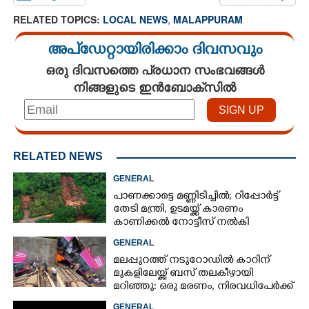
RELATED TOPICS:
LOCAL NEWS
,
MALAPPURAM
അപ്ഡേറ്റായിരിക്കാം ദിവസവും
ഒരു ദിവസത്തെ പ്രധാന സംഭവങ്ങൾ
നിങ്ങളുടെ ഇൻബോക്സിൽ
RELATED NEWS
GENERAL
പാണക്കാട്ടെ മണ്ണിടിച്ചിൽ; റിപ്പോർട്ട്
തേടി മന്ത്രി, ഉടമയ്ക്ക് കാരണം
കാണിക്കൽ നോട്ടീസ് നൽകി
നഗരസഭ
GENERAL
മലപ്പുറത്ത് നടുറോഡിൽ കാറിന്
മുകളിലേയ്ക്ക് ബസ് തലകീഴായി
മറിഞ്ഞു: ഒരു മരണം, നിരവധിപേർക്ക്
പരിക്ക്, ബസ് രണ്ടായി പിളർന്നു
GENERAL