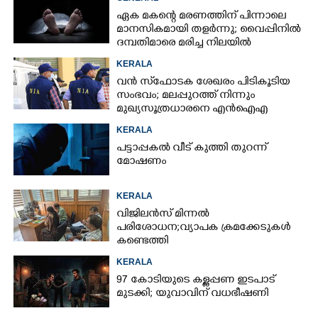
ഏക മകന്റെ മരണത്തിന് പിന്നാലെ
മാനസികമായി തളർന്നു; വൈപ്പിനിൽ
ദമ്പതിമാരെ മരിച്ച നിലയിൽ
കണ്ടെത്തി
KERALA
വൻ സ്‌ഫോടക ശേഖരം പിടികൂടിയ
സംഭവം; മലപ്പുറത്ത് നിന്നും
മുഖ്യസൂത്രധാരനെ എൻഐഎ
അറസ്റ്റ് ചെയ്‌തു
KERALA
പട്ടാപ്പകൽ വീട് കുത്തി തുറന്ന്
മോഷണം
KERALA
വിജിലൻസ് മിന്നൽ
പരിശോധന; വ്യാപക ക്രമക്കേടുകൾ
കണ്ടെത്തി
KERALA
97 കോടിയുടെ കള്ളപ്പണ ഇടപാട്
മുടക്കി; യുവാവിന് വധഭീഷണി