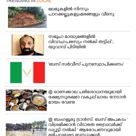
TRENDING IN
LOCAL
മലമുകളിൽ നിന്നും
പാറക്കല്ലുകളുംമരങ്ങളും വീണു
സമൂഹ മാദ്ധ്യമങ്ങളിൽ
വിവാഹപരസ്യം നൽകി തട്ടിപ്പ് ;
യുവാവ് പിടിയിൽ
'ബസ് സർവീസ് പുനഃസ്ഥാപിക്കണം'
×
Share this link
@​​​​​​​ ഓണക്കാല പരിശോധനയുമായി
ഭക്ഷ്യസുരക്ഷാ വകുപ്പ് ലാഭം നേടാൻ
മായം വേണ്ട
Copy Link
@ ബംഗളൂരു ട്രാൻസ്. ബസ് അപകടം '
വി​ശ്ര​മിക്കാൻ വിടാതെ ഡ്രൈ​വ​ർ​ക്ക്
ഡ്യൂട്ടി നൽകി ' ആരോപണവുമായി
മരിച്ചവരുടെ ബന്ധുക്കൾ