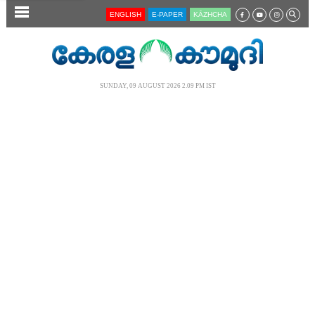
SECTIONS
ENGLISH
E-PAPER
KĀZHCHA
HOME
LATEST
SUNDAY, 09 AUGUST 2026 2.09 PM IST
AUDIO
NOTIFIED NEWS
POLL
KERALA
LOCAL
NEWS 360
CASE DIARY