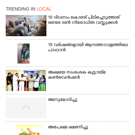
ഫാദർ തോമസ്
പോരൂക്കര സെൻട്രൽ
പോരൂക്കര സെൻട്രൽ
സ്കൂളിലെ ദുരിതാശ്വാസ
TRENDING IN
LOCAL
സ്കൂളിലെ ദുരിതാശ്വാസ
ക്യാമ്പിലെത്തിയവർ
ക്യാമ്പിലെത്തിയവർ മഴ
വസ്ത്രങ്ങൾ
10 ദിവസം കൊണ്ട് പിടിച്ചെടുത്തത്
രണ്ടര ടൺ നിരോധിത വസ്തുക്കൾ
മാറിനിന്ന ഇടവേളയിൽ
ഉണക്കാനിട്ടിരിക്കുന്ന
ക്യാമ്പ് പരിസരത്ത്
ഗോൾപോസ്റ്റിന് മുന്നിൽ
വസ്ത്രങ്ങൾ
ഫുട്ബോൾ കളികളിൽ
ഉണക്കാനിടുന്ന കാഴ്ച.
ഏർപ്പെട്ടിരിക്കുന്ന
15 വർഷങ്ങളായി ആനത്താവളത്തിലെ
കുട്ടികൾ
പാപ്പാൻ
അക്ഷയ സംരംഭക കൂട്ടായ്മ
കൺവെൻഷൻ
അനുമോദിച്ചു
അപേക്ഷ ക്ഷണിച്ചു