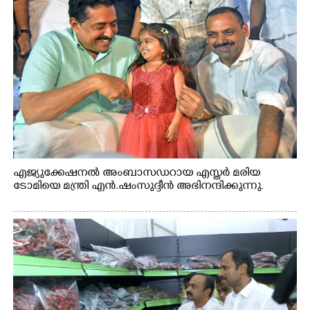
എജ്യുക്കേഷനൽ അംബാസഡറായ എസ്തർ മരിയ
ടോമിയെ മന്ത്രി എൻ.ഷംസുദ്ദീൻ അഭിനന്ദിക്കുന്നു.