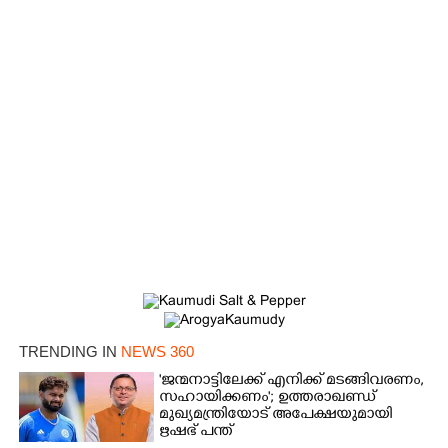
×
Share this link
TRENDING IN
NEWS 360
'ജന്മനാട്ടിലേക്ക് എനിക്ക് മടങ്ങിവരണം,
സഹായിക്കണം'; ഉത്തരാഖണ്ഡ്
മുഖ്യമന്ത്രിയോട് അപേക്ഷയുമായി
ഋഷഭ് പന്ത്