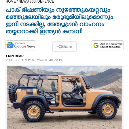
HOME /
NEWS 360 /
DEFENCE
CINEMA
പാക്‌ ഭീഷണിയും നുഴഞ്ഞുകയറ്റവും
മഞ്ഞുമലയിലും മരുഭൂമിയിലുമൊന്നും
OPINION
ഇനി നടക്കില്ല, അത്യുഗ്രൻ വാഹനം
തയ്യാറാക്കി ഇന്ത്യൻ കമ്പനി
PHOTOS
Share
LIFESTYLE
1 MIN READ
PUBLISHED: MAY 06, 2026 08:40 PM IST
SPIRITUAL
INFO+
ART
ASTRO