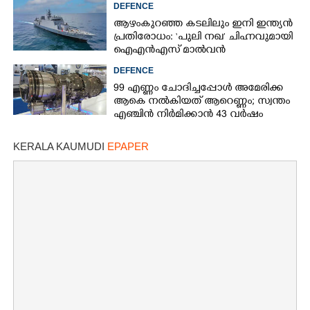
DEFENCE
ആഴംകുറഞ്ഞ കടലിലും ഇനി ഇന്ത്യൻ
പ്രതിരോധം: ‘പുലി നഖ’ ചിഹ്നവുമായി
ഐഎൻഎസ്‌ മാൽവൻ
DEFENCE
99 എണ്ണം ചോദിച്ചപ്പോൾ അമേരിക്ക
ആകെ നൽകിയത് ആറെണ്ണം; സ്വന്തം
എഞ്ചിൻ നിർമിക്കാൻ 43 വർഷം
മുൻപത്തെ ആയുധം പുറത്തെടുത്ത്
ഇന്ത്യ
KERALA KAUMUDI
EPAPER