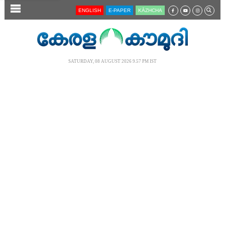
SECTIONS
ENGLISH
E-PAPER
KĀZHCHA
HOME
LATEST
SATURDAY, 08 AUGUST 2026 9.57 PM IST
AUDIO
NOTIFIED NEWS
POLL
KERALA
LOCAL
NEWS 360
CASE DIARY