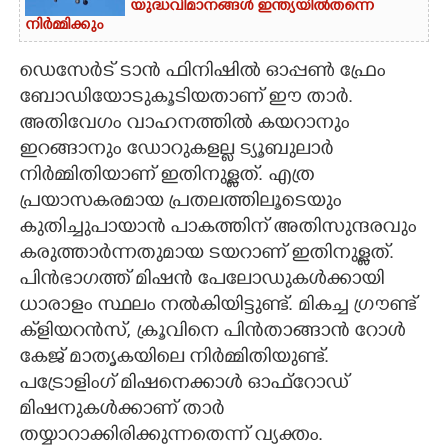
യുദ്ധവിമാനങ്ങൾ ഇന്ത്യയിൽതന്നെ
നിർ‌മ്മിക്കും
ഡെസേർട് ടാൻ ഫിനിഷിൽ ഓപ്പൺ ഫ്രേം
ബോഡിയോടുകൂടിയതാണ് ഈ താർ.
അതിവേഗം വാഹനത്തിൽ കയറാനും
ഇറങ്ങാനും ഡോറുകളല്ല ട്യൂബുലാർ
നിർമ്മിതിയാണ് ഇതിനുള്ളത്. എത്ര
പ്രയാസകരമായ പ്രതലത്തിലൂടെയും
കുതിച്ചുപായാൻ പാകത്തിന് അതിസുന്ദരവും
കരുത്താർ‌ന്നതുമായ ടയറാണ് ഇതിനുള്ളത്.
പിൻഭാഗത്ത് മിഷൻ പേലോഡുകൾക്കായി
ധാരാളം സ്ഥലം നൽകിയിട്ടുണ്ട്. മികച്ച ഗ്രൗണ്ട്
ക്‌ളിയറൻസ്, ക്രൂവിനെ പിൻതാങ്ങാൻ റോൾ
കേജ് മാതൃകയിലെ നിർമ്മിതിയുണ്ട്.
പട്രോളിംഗ് മിഷനെക്കാൾ ഓഫ്റോഡ്
മിഷനുകൾക്കാണ് താർ
തയ്യാറാക്കിരിക്കുന്നതെന്ന് വ്യക്തം.