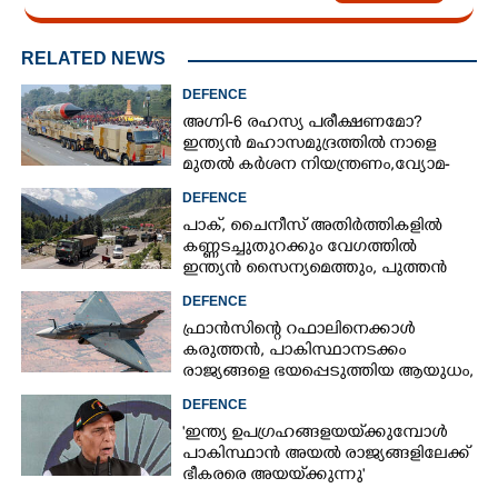
RELATED NEWS
DEFENCE
അഗ്നി-6 രഹസ്യ പരീക്ഷണമോ?
ഇന്ത്യൻ മഹാസമുദ്രത്തിൽ നാളെ
മുതൽ കർശന നിയന്ത്രണം,വ്യോമ-
സമുദ്ര പാതകൾ അടയ്ക്കും
DEFENCE
പാക്, ചൈനീസ് അതിർത്തികളിൽ
കണ്ണടച്ചുതുറക്കും വേഗത്തിൽ
ഇന്ത്യൻ സൈന്യമെത്തും, പുത്തൻ
പദ്ധതിയുമായി കേന്ദ്രസർക്കാർ
DEFENCE
ഫ്രാൻസിന്റെ റഫാലിനെക്കാൾ
കരുത്തൻ,​ പാകിസ്ഥാനടക്കം
രാജ്യങ്ങളെ ഭയപ്പെടുത്തിയ ആയുധം,​
ഇന്ത്യ നിർമ്മിച്ച എണ്ണം 100ലേക്ക്
DEFENCE
'ഇന്ത്യ ഉപഗ്രഹങ്ങളയയ്‌ക്കുമ്പോൾ
പാകിസ്ഥാൻ അയൽ രാജ്യങ്ങളിലേക്ക്
ഭീകരരെ അയയ്‌ക്കുന്നു'