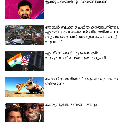
ഇക്കുറിയെങ്കിലും റോയലാകണം
മത്സരത്തിനിടെ സിന്തറ്റിക്
ട്രാക്കിന് കുറുകെ ഓടുന്ന
നായകൾ.
ഊബർ ബുക്ക് ചെയ്‌ത് കാത്തുനിന്നു,​
എത്തിയത് ലക്ഷങ്ങൾ വിലമതിക്കുന്ന
സൂപ്പർ ബൈക്ക്,​ അനുഭവം പങ്കുവച്ച്
യുവാവ്
എഫ്.സി.ആർ.എ ഭേദഗതി:
യു.എസിന് ഇന്ത്യയുടെ മറുപടി
കസഖ്‌സ്ഥാനിൽ വീണ്ടും കടുവയുടെ
ഗർജ്ജനം
കാര്യവട്ടത്ത് ഗെയ്‌ലിരമ്പും