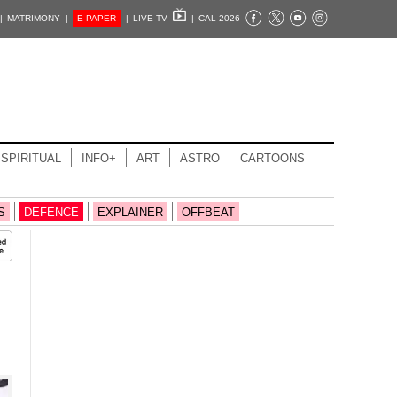
|
MATRIMONY |
E-PAPER
|
LIVE TV
|
CAL 2026
SPIRITUAL
INFO+
ART
ASTRO
CARTOONS
S
DEFENCE
EXPLAINER
OFFBEAT