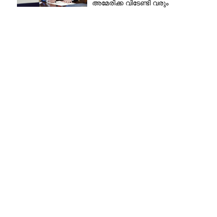
അമേരിക്ക വിടേണ്ടി വരും