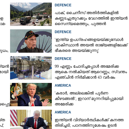
DEFENCE
പാക്, ചൈനീസ് അതിർത്തികളിൽ
ളെ
കണ്ണടച്ചുതുറക്കും വേഗത്തിൽ ഇന്ത്യൻ
ോമ-
സൈന്യമെത്തും, പുത്തൻ
പദ്ധതിയുമായി കേന്ദ്രസർക്കാർ
DEFENCE
'ഇന്ത്യ ഉപഗ്രഹങ്ങളയയ്‌ക്കുമ്പോൾ
പാകിസ്ഥാൻ അയൽ രാജ്യങ്ങളിലേക്ക്
ധം,​
ഭീകരരെ അയയ്‌ക്കുന്നു'
DEFENCE
ത്യൻ
99 എണ്ണം ചോദിച്ചപ്പോൾ അമേരിക്ക
മായി
ആകെ നൽകിയത് ആറെണ്ണം; സ്വന്തം
എഞ്ചിൻ നിർമിക്കാൻ 43 വർഷം
മുൻപത്തെ ആയുധം പുറത്തെടുത്ത്
AMERICA
ഇന്ത്യ
'കരാർ, അല്ലെങ്കിൽ പൂർണ
കീഴടങ്ങൽ'; ഇറാന് മുന്നറിയിപ്പുമായി
െട്ട്
അമേരിക്ക
AMERICA
‌ത
ഇന്ത്യൻ വിദ്യാർത്ഥികൾക്ക് കനത്ത
്;
തിരിച്ചടി; പഠനത്തിനുശേഷം ഉടൻ