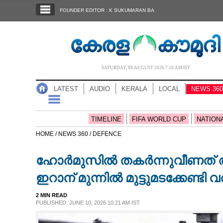
SECTIONS
FOUNDER EDITOR : K SUKUMARAN BA
HOME
LATEST
AUDIO
SATURDAY, 08 AUGUST 2026 7.10 AM IST
NOTIFIED NEWS
LATEST
AUDIO
KERALA
LOCAL
NEWS 360
POLL
KERALA
TIMELINE
FIFA WORLD CUP
NATION
HOME /
NEWS 360 /
DEFENCE
LOCAL
ഹോർമുസിൽ തകർന്നുവീണത് അമേ
NEWS 360
ഇറാന് മുന്നിൽ മുട്ടുമടക്കേണ്ടി
2 MIN READ
CASE DIARY
PUBLISHED: JUNE 10, 2026 10:21 AM IST