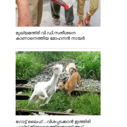
മുഖ്യമന്ത്രി വി.ഡി.സതീശനെ
കാണാനെത്തിയ മോഹനൻ നായർ
ഗോട്ട് ലൈഫ് ...വിശപ്പടക്കാൻ ഇത്തിരി