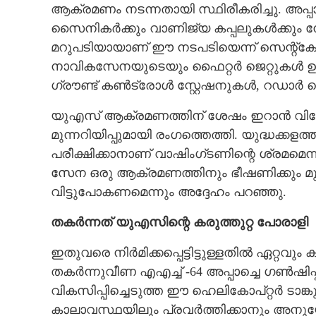
ആക്രമണം നടന്നതായി സ്ഥിരീകരിച്ചു. അപ്പ
സൈനികർക്കും വാണിജ്യ കപ്പലുകൾക്കും ന
മറുപടിയായാണ് ഈ നടപടിയെന്ന് സെന്റ്‌ക
നാവികസേനയുടെയും ഫൈറ്റർ ജെറ്റുകൾ ഉ
ഗ്രൗണ്ട് കൺട്രോൾ സ്റ്റേഷനുകൾ, റഡാർ സൈ
യുഎസ് ആക്രമണത്തിന് ശേഷം ഇറാൻ വിദേശകാ
മുന്നറിയിപ്പുമായി രംഗത്തെത്തി. യുദ്ധക്
പരീക്ഷിക്കാനാണ് വാഷിംഗ്‌ടണിന്റെ ശ്രമമെന്
സേന ഒരു ആക്രമണത്തിനും ഭീഷണിക്കും മു
വിട്ടുപോകണമെന്നും അദ്ദേഹം പറഞ്ഞു.
തകർന്നത് യുഎസിന്റെ കരുത്തുറ്റ പോരാളി
ഇതുവരെ നിർമിക്കപ്പെട്ടിട്ടുള്ളതിൽ ഏറ്റവ
തകർന്നുവീണ എഎച്ച് -64 അപ്പാച്ചെ ഗൺഷി
വികസിപ്പിച്ചെടുത്ത ഈ ഹെലികോപ്‌റ്റർ ട
കാലാവസ്ഥയിലും പ്രവർത്തിക്കാനും അനു