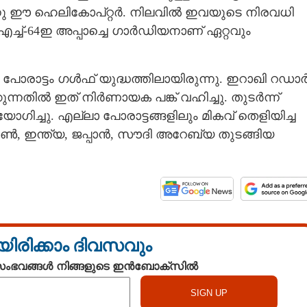
നു ഈ ഹെലികോപ്‌റ്റർ. നിലവിൽ ഇവയുടെ നിരവധി
എഎച്ച്-64ഇ അപ്പാച്ചെ ഗാർഡിയനാണ് ഏറ്റവും
 പോരാട്ടം ഗൾഫ് യുദ്ധത്തിലായിരുന്നു. ഇറാഖി റഡാ
ന്നതിൽ ഇത് നിർണായക പങ്ക് വഹിച്ചു. തുടർന്ന്
ിച്ചു. എല്ലാ പോരാട്ടങ്ങളിലും മികവ് തെളിയിച്ച
ടൺ, ഇന്ത്യ, ജപ്പാൻ, സൗദി അറേബ്യ തുടങ്ങിയ
യിരിക്കാം ദിവസവും
Share this link
 സംഭവങ്ങൾ നിങ്ങളുടെ ഇൻബോക്സിൽ