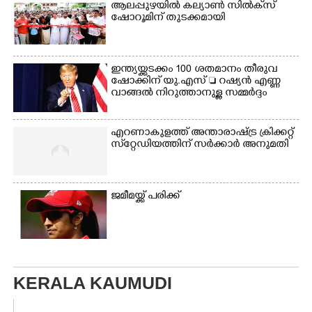
ആലപ്പുഴയിൽ കല്യാൺ സിൽക്‌സ്
ഷോറൂമിന് തുടക്കമായി
ഇന്ത്യയ്ക്കടക്കം 100 ശതമാനം തീരുവ
ഷോക്കിന് യു.എസ്  റഷ്യൻ എണ്ണ
വാങ്ങൽ നിറുത്താനുള്ള സമ്മർദ്ദം
എറണാകുളത്ത് അന്താരാഷ്ട്ര ക്രിക്കറ്റ്
സ്‌റ്റേഡിയത്തിന് സർക്കാർ അനുമതി
ജമീമയ്ക്ക് പരിക്ക്
KERALA KAUMUDI