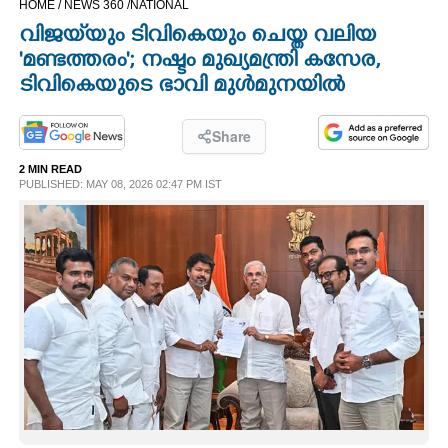
HOME /
NEWS 360 /
NATIONAL
CINEMA
വിജയ്‌യും ടിവികെയും ചെയ്ത വലിയ
'മണ്ടത്തരം'; നഷ്ടം മുഖ്യമന്ത്രി കസേര,
OPINION
ടിവികെയുടെ ഭാവി മുൾമുനയിൽ
PHOTOS
Share
2 MIN READ
PUBLISHED: MAY 08, 2026 02:47 PM IST
LIFESTYLE
SPIRITUAL
INFO+
ART
ASTRO