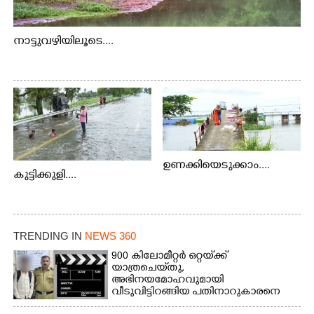
നാട്ടുവഴിയിലൂടെ....
ഉണക്കിയെടുക്കാം....
കുട്ടിക്കുളി....
TRENDING IN
NEWS 360
900 കിലോമീറ്റർ ഒറ്റയ്‌ക്ക്
യാത്രചെ‌യ്‌തു,​
അഭിനയമോഹവുമായി
വീടുവിട്ടിറങ്ങിയ പതിനാറുകാരനെ
കണ്ടെത്തിയത് ഫിലിം സിറ്റിയിൽ