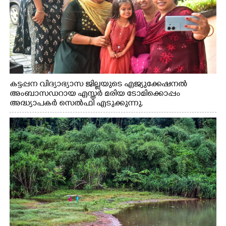
കട്ടപ്പന വിദ്യാഭ്യാസ ജില്ലയുടെ എജ്യുക്കേഷനൽ
അംബാസഡറായ എസ്തർ മരിയ ടോമിക്കൊപ്പം
അദ്ധ്യാപകർ സെൽഫി എടുക്കുന്നു.