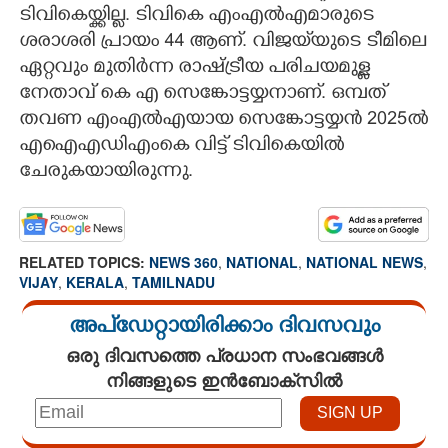
ടിവികെയ്ക്കില്ല. ടിവികെ എംഎൽഎമാരുടെ
ശരാശരി പ്രായം 44 ആണ്. വിജയ്‌യുടെ ടീമിലെ
ഏറ്റവും മുതിർന്ന രാഷ്ട്രീയ പരിചയമുള്ള
നേതാവ് കെ എ സെങ്കോട്ടയ്യനാണ്. ഒമ്പത്
തവണ എംഎൽഎയായ സെങ്കോട്ടയ്യൻ 2025ൽ
എഐഎഡിഎംകെ വിട്ട് ടിവികെയിൽ
ചേരുകയായിരുന്നു.
RELATED TOPICS:
NEWS 360
,
NATIONAL
,
NATIONAL NEWS
,
VIJAY
,
KERALA
,
TAMILNADU
അപ്ഡേറ്റായിരിക്കാം ദിവസവും
ഒരു ദിവസത്തെ പ്രധാന സംഭവങ്ങൾ
നിങ്ങളുടെ ഇൻബോക്സിൽ