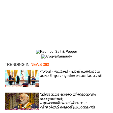
TRENDING IN
NEWS 360
സൗദി - തുർക്കി - പാക് പ്രതിരോധ
കരാറിലൂടെ പുതിയ ശാക്തിക ചേരി
'നിങ്ങളുടെ ഓരോ തീരുമാനവും
രാജ്യത്തിന്റെ
പുരോഗതിക്കായിരിക്കണം',​
വിദ്യാർത്ഥികളോട് പ്രധാനമന്ത്രി