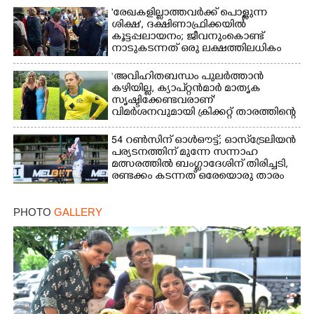
'രേഖകളില്ലാത്തവർക്ക് പൊള്ളുന്ന
ശിക്ഷ', ദക്ഷിണാഫ്രിക്കയിൽ
കൂട്ടപ്പലായനം; ജീവനുംകൊണ്ട്
നാടുകടന്നത് ഒരു ലക്ഷത്തിലധികം
പേർ
‘അവിഹിതബന്ധം പുലർത്താൻ
കഴിയില്ല,​ ക്യാപ്റ്റൻമാർ മാതൃക
സൃഷ്ടിക്കേണ്ടവരാണ്'
വിമർശനവുമായി ക്രിക്കറ്റ് താരത്തിന്റെ
ഭാര്യ
54 റൺസിന് ഓൾഔട്ട്; ഓസ്‌ട്രേലിയൻ
പര്യടനത്തിന് മുന്നേ സന്നാഹ
മത്സരത്തിൽ ബംഗ്ലാദേശിന് തിരിച്ചടി,
രണ്ടക്കം കടന്നത് ഒരേയൊരു താരം
PHOTO
GALLERY