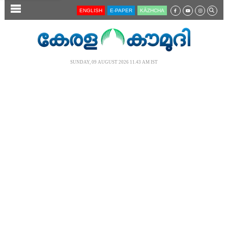
SECTIONS
ENGLISH
E-PAPER
KĀZHCHA
HOME
LATEST
SUNDAY, 09 AUGUST 2026 11.43 AM IST
AUDIO
NOTIFIED NEWS
POLL
KERALA
LOCAL
NEWS 360
CASE DIARY