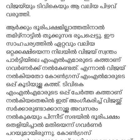
വിജയ്‌യും ടിവികെയും ആ വലിയ പിഴവ്
വരുത്തി.
ആർക്കും ഭൂരിപക്ഷമില്ലാത്തതിനാൽ
തമിഴ്നാട്ടിൽ തൂക്കുസഭ രൂപപ്പെട്ടു. ഈ
സാഹചര്യത്തിൽ ഏറ്റവും വലിയ
ഒറ്റക്കക്ഷിയെന്ന നിലയിൽ വിജയ് സ്വന്തം
പാർട്ടിയിലെ എംഎൽഎമാരുടെ കത്താണ്
ഗവർണർക്ക് നൽകേണ്ടത്. എന്നാൽ വിജയ്
നൽകിയതോ കോൺഗ്രസ് എംഎൽമാരുടെ
ഒപ്പ് കൂടിയുള്ള കത്ത്. ടിവികെ
എംഎൽഎമാരുടെ ഒപ്പ് ചേർത്ത കത്താണ്
നൽകിയതെങ്കിൽ ഇത് അംഗീകരിച്ച് വിജയ്ക്ക്
സർക്കാരുണ്ടാക്കാനുള്ള അവസരം
നൽകുകയും പിന്നീട് സഭയിൽ ഭൂരിപക്ഷം
തെളിയിച്ചാൽ മതിയെന്ന് ഗവർണർ
പറയുമായിരുന്നു. കോൺഗ്രസ്