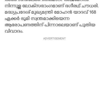
അക്കൗണ്ടിലേക്ക് കൈമാറി. അജ്മേറിൽ
നിന്നുള്ള ലോക്‌സഭാംഗമാണ് ഭഗീരഥ് ചൗധരി.
മദ്ധ്യപ്രദേശ് മുഖ്യമന്ത്രി മോഹൻ യാദവ് 168
ഏക്കർ ഭൂമി സ്വന്തമാക്കിയെന്ന
ആരോപണത്തിന് പിന്നാലെയാണ് പുതിയ
വിവാദം.
ADVERTISEMENT