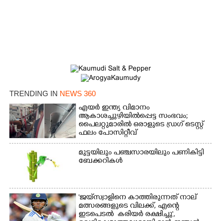
TRENDING IN
NEWS 360
എയർ ഇന്ത്യ വിമാനം
ആകാശച്ചുഴിയിൽപ്പെട്ട സംഭവം;
പൈലറ്റുമാരിൽ ഒരാളുടെ ഡ്രഗ് ടെസ്റ്റ്
ഫലം പോസിറ്റീവ്
മുട്ടയിലും പഞ്ചസാരയിലും പണികിട്ടി
ബേക്കറികൾ
'ജയ്സ്വാളിനെ കാത്തിരുന്നത് നാല്
മത്സരങ്ങളുടെ വിലക്ക്, എന്റെ
ഇടപെടൽ കരിയർ രക്ഷിച്ചു',​