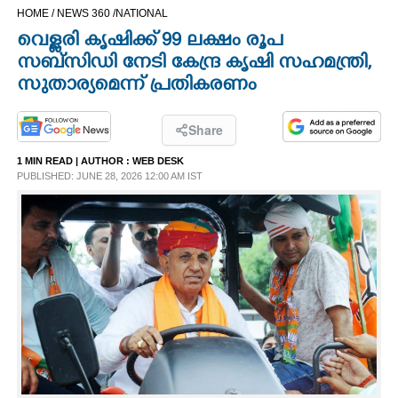
HOME /
NEWS 360 /
NATIONAL
CINEMA
വെള്ളരി കൃഷിക്ക് 99 ലക്ഷം രൂപ
സബ്സിഡി നേടി കേന്ദ്ര കൃഷി സഹമന്ത്രി,​
OPINION
സുതാര്യമെന്ന് പ്രതികരണം
PHOTOS
Share
1 MIN READ
| AUTHOR :
WEB DESK
LIFESTYLE
PUBLISHED: JUNE 28, 2026 12:00 AM IST
SPIRITUAL
INFO+
ART
ASTRO