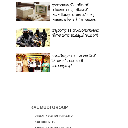
അനലോഗ് പനീറിന്
നിരോധനം, വിലക്ക്
ലംഘിക്കുന്നവർക്ക് ഒരു
ലക്ഷം പിഴ; നിർണായക
തീരുമാനമെടുത്ത്
മഹാരാഷ്ട്ര
ആഗസ്റ്റ് 11 സ്വാതന്ത്ര്യ
ദിനമെന്ന് ബലൂചിസ്ഥാൻ
ആച്യുത സാമന്തയ്ക്ക്
75-ാമത് ഓണററി
ഡോക്ടറേറ്റ്
KAUMUDI GROUP
KERALAKAUMUDI DAILY
KAUMUDY TV
KERALAKAUMUDI.COM