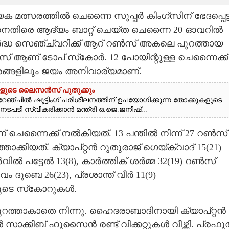
രത്തില്‍ ചെന്നൈ സൂപ്പര്‍ കിംഗ്‌സിന് ഭേദപ്പെട്
തിരെ ആദ്യം ബാറ്റ് ചെയ്ത ചെന്നൈ 20 ഓവറില്‍
. അര്‍ദ്ധ സെഞ്ച്വറിക്ക് ആറ് റണ്‍സ് അകലെ പുറത്തായ
സ് ആണ് ടോപ് സ്‌കോര്‍. 12 പോയിന്റുള്ള ചെന്നൈക്ക്
സരങ്ങളിലും ജയം അനിവാര്യമാണ്.
ക്കുകളുടെ ലൈസൻസ് പുതുക്കും
ംഗ് റേഞ്ചിൽ ഷൂട്ടിംഗ് പരിശീലനത്തിന് ഉപയോഗിക്കുന്ന തോക്കുകളുടെ
ടി സ്വീകരിക്കാൻ മന്ത്രി ഒ.ജെ.ജനീഷ്...
ചെന്നൈക്ക് നല്‍കിയത്. 13 പന്തില്‍ നിന്ന് 27 റണ്‍സ്
ാക്കിയത്. ക്യാപ്റ്റന്‍ റുതുരാജ് ഗെയ്ക്‌വാദ് 15(21)
ില്‍ പട്ടേല്‍ 13(8), കാര്‍ത്തിക് ശര്‍മ്മ 32(19) റണ്‍സ്
 ദൂബെ 26(23), പ്രശാന്ത് വീര്‍ 11(9)
രുടെ സ്‌കോറുകള്‍.
ുറത്താകാതെ നിന്നു. ഹൈദരാബാദിനായി ക്യാപ്റ്റന്‍
്പോള്‍ സാക്കിബ് ഹുസൈന്‍ രണ്ട് വിക്കറ്റുകള്‍ വീഴ്ത്തി. പ്രഫുല