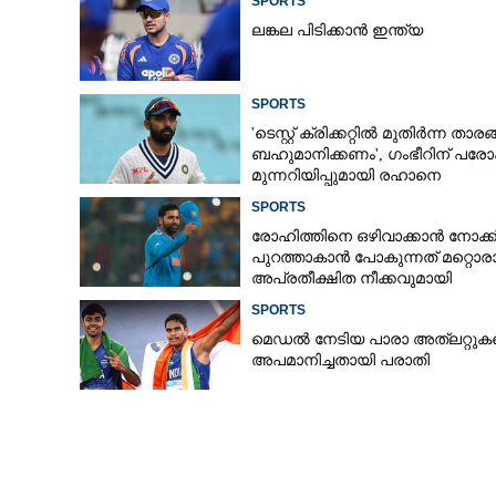
SPORTS
ലങ്കല പിടിക്കാൻ ഇന്ത്യ
SPORTS
'ടെസ്റ്റ് ക്രിക്കറ്റിൽ മുതിർന്ന താര
ബഹുമാനിക്കണം', ഗംഭീറിന് പരോ
മുന്നറിയിപ്പുമായി രഹാനെ
SPORTS
രോഹിത്തിനെ ഒഴിവാക്കാൻ നോക്കി,
പുറത്താകാൻ പോകുന്നത് മറ്റൊര
അപ്രതീക്ഷിത നീക്കവുമായി
ബിസിസിഐ
SPORTS
മെഡൽ നേടിയ പാരാ അത്‌ലറ്റുക
അപമാനിച്ചതായി പരാതി
ചെപ്പോക്കില്‍ ചെ
സ്‌കോര്‍; പ്ല
അനിവാര്യം