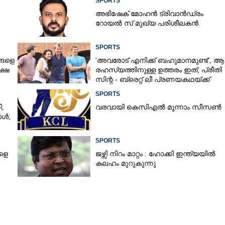
SPORTS
അഭിഷേക് മോഹൻ ട്രിവാൻഡ്രം
റോയൽ സ് മുഖ്യ പരിശീലകൻ
SPORTS
ങ്ങളെ
'അവരോട് എനിക്ക് ബഹുമാനമുണ്ട്',​ ആ
ക്ഷ
രഹസ്യത്തിനുള്ള ഉത്തരം ഇത്; പ്രീതി
സിന്റ - ബ്രെറ്റ് ലീ പ്രണയകഥയ്ക്ക്
ഒടുവിൽ മറുപടി
SPORTS
​
വരവായി കെസിഎൽ മൂന്നാം സീസൺ
ാൾ;
Share this link
SPORTS
ളെ
ജഴ്സി നിറം മാറ്റം : ഹോക്കി ഇന്ത്യയിൽ
കലഹം മുറുകുന്നു
Copy Link
ന്നൈക്ക് ഭേദപ്പെട്ട
േഓഫിലെത്താന്‍ ജയം