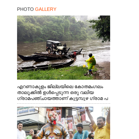
PHOTO
GALLERY
എറണാകുളം ജില്ലയിലെ കോതമംഗലം
താലൂക്കിൽ ഉൾപ്പെടുന്ന ഒരു വലിയ
ഗ്രാമപഞ്ചായത്താണ് കുട്ടമ്പുഴ ഗ്രാമ പ
ഞ്ചായത്ത്. ആദിവാസി ഊരുകളായ
വെള്ളാരംകുത്ത്, കത്തിപ്പാറ, ഉറിയംപെട്ടി,
തേക്കല്ല്, വെട്ടിക്കല്ല്, മഞ്ചപ്പാറ എന്നീ
ആറു സ്ഥലങ്ങളിലേക്കുള്ള പ്രധാന
സഞ്ചാര മാർഗമാണ് ഈ കാണുന്ന
കടത്ത് വള്ളം