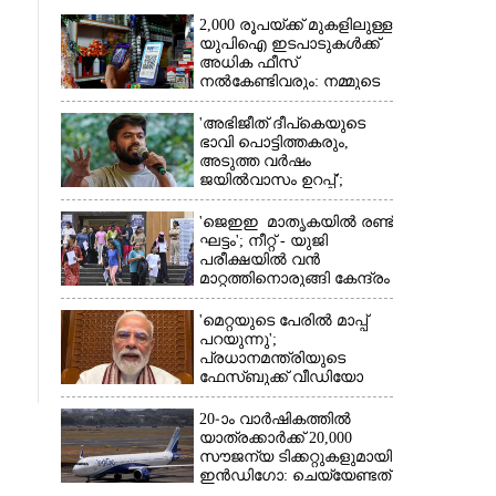
2,000 രൂപയ്ക്ക് മുകളിലുള്ള
യുപിഐ ഇടപാടുകൾക്ക്
അധിക ഫീസ്
നൽകേണ്ടിവരും: നമ്മുടെ
പോക്കറ്റ് കീറുമോ?
'അഭിജീത് ദീപ്‌കെയുടെ
ഭാവി പൊട്ടിത്തകരും,
അടുത്ത വർഷം
ജയിൽവാസം ഉറപ്പ്';
×
ഞെട്ടിക്കുന്ന
പ്രവചനവുമായി
'ജെഇഇ മാതൃകയിൽ രണ്ട്
ജ്യോതിഷി
ഘട്ടം'; നീറ്റ് - യുജി
പരീക്ഷയിൽ വൻ
മാറ്റത്തിനൊരുങ്ങി കേന്ദ്രം
'മെറ്റയുടെ പേരിൽ മാപ്പ്
പറയുന്നു';
പ്രധാനമന്ത്രിയുടെ
ഫേസ്‌ബുക്ക് വീഡിയോ
നീക്കം ചെയ്തതിൽ
ക്ഷമാപണം
20-ാം വാർഷികത്തിൽ
യാത്രക്കാർക്ക് 20,000
സൗജന്യ ടിക്കറ്റുകളുമായി
ഇൻഡിഗോ: ചെയ്യേണ്ടത്
ഇത്രമാത്രം