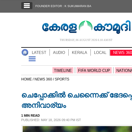
SECTIONS
FOUNDER EDITOR : K SUKUMARAN BA
HOME
LATEST
AUDIO
THURSDAY, 06 AUGUST 2026 6.18 AM IST
NOTIFIED NEWS
LATEST
AUDIO
KERALA
LOCAL
NEWS 360
POLL
KERALA
TIMELINE
FIFA WORLD CUP
NATION
HOME /
NEWS 360 /
SPORTS
LOCAL
ചെപ്പോക്കില്‍ ചെന്നൈക്ക് ഭേദപ്
NEWS 360
അനിവാര്യം
1 MIN READ
CASE DIARY
PUBLISHED: MAY 18, 2026 09:40 PM IST