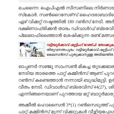
ചെന്നൈ: ഐപിഎല്‍ സീസണിലെ നിര്‍ണായക മത്സ
CARTOONS
സ്‌കോര്‍. സണ്‍റൈസേഴ്‌സ് ഹൈദരാബാദിനെ
ഏഴ് വിക്കറ്റ് നഷ്ടത്തില്‍ 180 റണ്‍സ് നേടി
LITERATURE
ദക്ഷിണാഫ്രിക്കന്‍ താരം ഡിവാള്‍ഡ് ബ്രെവി
പ്ലേഓഫിലെത്താന്‍ ശേഷിക്കുന്ന രണ്ട് മത്
ZOOM
വട്ടിയൂർക്കാവ് ഷൂട്ടിംഗ് റേഞ്ച്: തോ
തിരുവനന്തപുരം: വട്ടിയൂർക്കാവ് ഷൂട്ടി
CONTACT US
ലൈസൻസ് പുതുക്കാനുള്ള അടിയന്തിര നടപ
ഓപ്പണര്‍ സഞ്ജു സാംസണ്‍ മികച്ച തുടക്കമാണ് 
നേടിയ താരത്തെ പാറ്റ് കമ്മിന്‍സ് ആണ് പുറത്ത
റണ്‍സ് കണ്ടെത്താന്‍ നന്നായി ബുദ്ധിമുട്ടി. ഉര്‍വ
വീതം നേടി. ഡിവാള്‍ഡ് ബ്രെവിസ് 44(27), ശിവം
എന്നിങ്ങനെയാണ് പുറത്തായ മറ്റ് ബാറ്റര്‍മാ
അക്കീല്‍ ഹൊസൈന്‍ 3*(1) റണ്‍സെടുത്ത് പ
പാറ്റ് കമ്മിന്‍സ് മൂന്ന് വിക്കറ്റുകള്‍ വീഴ്ത്തിയപ