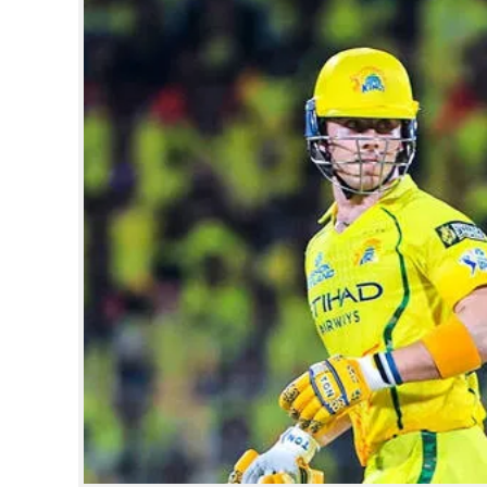
CINEMA
OPINION
PHOTOS
LIFESTYLE
SPIRITUAL
INFO+
ART
ASTRO