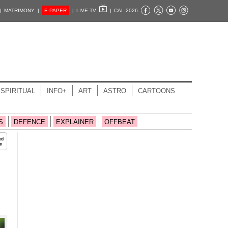
|
MATRIMONY |
E-PAPER
|
LIVE TV
|
CAL 2026
SPIRITUAL
INFO+
ART
ASTRO
CARTOONS
S
DEFENCE
EXPLAINER
OFFBEAT