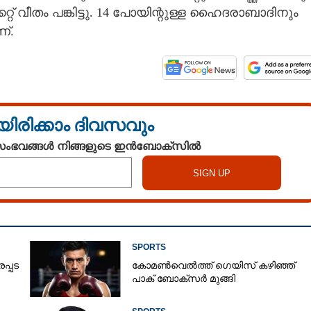
്റ് വീതം പങ്കിട്ടു. 14 പോയിന്റുള്ള ഹൈദരാബാദിനും
്.
യിരിക്കാം ദിവസവും
 സംഭവങ്ങൾ നിങ്ങളുടെ ഇൻബോക്സിൽ
SPORTS
പ്പട
കോമൺവെൽത്ത് ഗെയിസ് കഴിഞ്ഞ്
പാക് ബോക്സർ മുങ്ങി