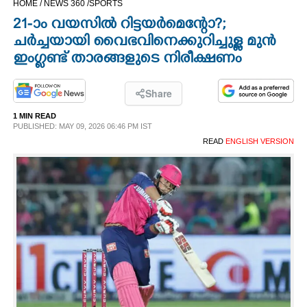
HOME /
NEWS 360 /
SPORTS
CINEMA
21-ാം വയസിൽ റിട്ടയർമെന്റോ?;​
ചർച്ചയായി വൈഭവിനെക്കുറിച്ചുള്ള മുൻ
OPINION
ഇംഗ്ലണ്ട് താരങ്ങളുടെ നിരീക്ഷണം
PHOTOS
Share
1 MIN READ
PUBLISHED: MAY 09, 2026 06:46 PM IST
LIFESTYLE
READ
ENGLISH VERSION
SPIRITUAL
INFO+
ART
ASTRO