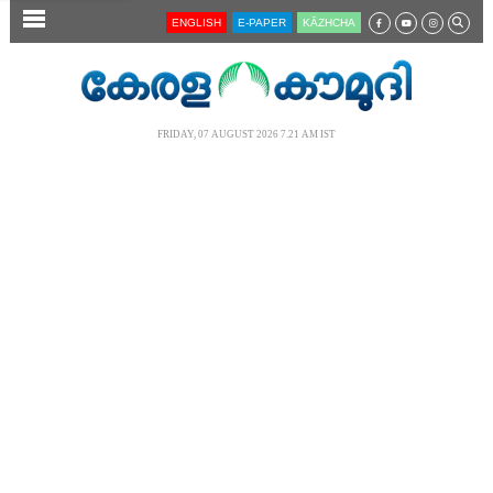
SECTIONS
ENGLISH
E-PAPER
KĀZHCHA
HOME
LATEST
FRIDAY, 07 AUGUST 2026 7.21 AM IST
AUDIO
NOTIFIED NEWS
POLL
KERALA
LOCAL
NEWS 360
CASE DIARY