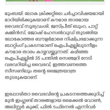
CARTOONS
മുംബയ്: ലോക ക്രിക്കറ്റിലെ ചർച്ചാവിഷയമായി
മാറിയിരിക്കുകയാണ് കൗമാര താരമായ
LITERATURE
വൈഭവ് സൂര്യവംശി. ജസ്പ്രീത് ബുംറ, പാറ്റ്
കമ്മിൻസ്, ജോഷ് ഹേസൽവുഡ് തുടങ്ങിയ
ZOOM
ലോകോത്തര ബൗളർമാരെ നിഷ്‌പ്ര‌‌ഭമാക്കുന്ന
ബാറ്റിംഗ് പ്രകടനമാണ് ഐപിഎല്ലിലുടനീളം
CONTACT US
കൗമാര താരം കാഴ്ചവയ്ക്കുന്നത്. കഴിഞ്ഞ
ഐപിഎല്ലിൽ 35 പന്തിൽ സെഞ്ച്വറി നേടി
വരവറിയിച്ച വൈഭവ്,​ ഇത്തവണത്തെ
സീസണിലും തന്റെ ജൈത്രയാത്ര
തുടരുകയാണ്.
ഇപ്പോഴിതാ വൈഭവിന്റെ പ്രകടനത്തെക്കുറിച്ച്
മുൻ ഇംഗ്ലണ്ട് താരങ്ങളായ മൈക്കൽ വോൺ,
അലിസ്റ്റർ കുക്ക്, ഫിൽ ടഫ്‌നെൽ എന്നിവർ