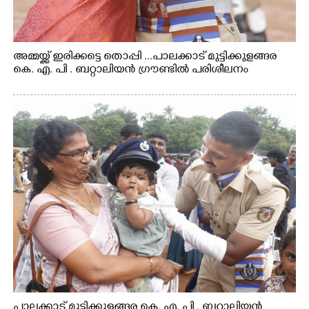
അമ്മയ്ക്ക് ഇരിക്കട്ടെ തൊപ്പി ...പാലക്കാട് മുട്ടിക്കുളങ്ങര
കെ. എ. പി . ബറ്റാലിയൻ ഗ്രൗണ്ടിൽ പരിശീലനം
പാലക്കാട് മുട്ടിക്കുളങ്ങര കെ. എ. പി . ബറ്റാലിയൻ