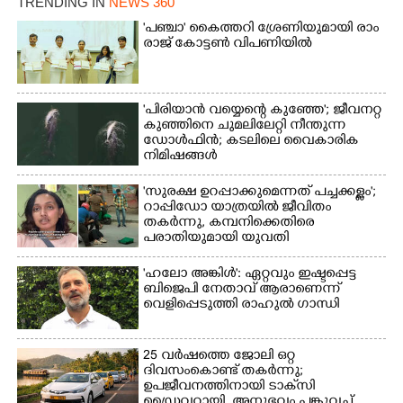
TRENDING IN
NEWS 360
Copy Link
'​പ​ഞ്ചാ​'​ ​കൈ​ത്ത​റി​ ​ശ്രേ​ണി​യു​മാ​യി​ ​രാം​
രാ​ജ് ​കോ​ട്ടൺ വിപണിയിൽ
'പിരിയാൻ വയ്യെന്റെ കുഞ്ഞേ'; ജീവനറ്റ
കുഞ്ഞിനെ ചുമലിലേറ്റി നീന്തുന്ന
ഡോൾഫിൻ; കടലിലെ വൈകാരിക
നിമിഷങ്ങൾ
'സുരക്ഷ ഉറപ്പാക്കുമെന്നത് പച്ചക്കള്ളം';
റാപ്പിഡോ യാത്രയിൽ ജീവിതം
തകർന്നു, കമ്പനിക്കെതിരെ
പരാതിയുമായി യുവതി
'ഹലോ അങ്കിൾ': ഏറ്റവും ഇഷ്ടപ്പെട്ട
ബിജെപി നേതാവ് ആരാണെന്ന്
വെളിപ്പെടുത്തി രാഹുൽ ഗാന്ധി
25 വർഷത്തെ ജോലി ഒറ്റ
ദിവസംകൊണ്ട് തകർന്നു;
ഉപജീവനത്തിനായി ടാക്‌സി
ഡ്രൈവറായി,​ അനുഭവം പങ്കുവച്ച്