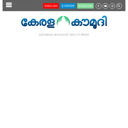
SECTIONS
ENGLISH
E-PAPER
KĀZHCHA
HOME
LATEST
SATURDAY, 08 AUGUST 2026 2.27 PM IST
AUDIO
NOTIFIED NEWS
POLL
KERALA
LOCAL
NEWS 360
CASE DIARY