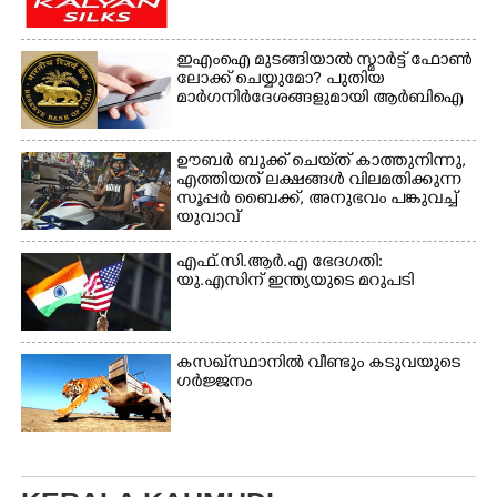
ഇഎംഐ മുടങ്ങിയാൽ സ്മാർട്ട് ഫോൺ
ലോക്ക് ചെയ്യുമോ? പുതിയ
മാർഗനിർദേശങ്ങളുമായി ആർബിഐ
ഊബർ ബുക്ക് ചെയ്‌ത് കാത്തുനിന്നു,​
എത്തിയത് ലക്ഷങ്ങൾ വിലമതിക്കുന്ന
സൂപ്പർ ബൈക്ക്,​ അനുഭവം പങ്കുവച്ച്
യുവാവ്
എഫ്.സി.ആർ.എ ഭേദഗതി:
യു.എസിന് ഇന്ത്യയുടെ മറുപടി
കസഖ്‌സ്ഥാനിൽ വീണ്ടും കടുവയുടെ
ഗർജ്ജനം