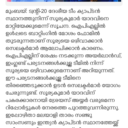
CARTOONS
മുംബയ്: ട്വന്റി-20 ദേശീയ ടീം ക്യാപ്ടൻ
സ്ഥാനത്തുനിന്ന് സൂര്യകുമാർ യാദവിനെ
മാറ്റിയേക്കുമെന്ന് സൂചന. ഐപിഎല്ലിൽ
LITERATURE
ഉൾപ്പടെ ബാറ്റിംഗിൽ മോശം ഫോമിൽ
തുടരുന്നതാണ് സൂര്യയെ ഒഴിവാക്കാൻ
ZOOM
സെലക്ടർമാർ ആലോചിക്കാൻ കാരണം.
ഐപിഎല്ലിന് ശേഷം നടക്കുന്ന അയർലാൻഡ്,
CONTACT US
ഇംഗ്ളണ്ട് പര്യടനങ്ങൾക്കുള്ള ടീമിൽ നിന്ന്
സൂര്യയെ ഒഴിവാക്കുമെന്നാണ് അറിയുന്നത്.
ഈ പര്യടനങ്ങൾക്കുള്ള ടീമിനെ
തിരഞ്ഞെടുക്കാൻ ഉടൻ സെലക്ടർമാർ യോഗം
ചേരുന്നുണ്ട്. സൂര്യകുമാർ യാദവിന്
പകരക്കാരനായി ശ്രേയസ് അയ്യർ വരുമെന്ന
റിപ്പോർട്ടുകൾ നേരത്തെ പുറത്തുവന്നിരുന്നു.
ഇപ്പോഴിതാ മലയാളി താരം സഞ്ജു
സാംസണും ഇന്ത്യൻ ക്യാപ്‌ടൻ സ്ഥാനത്തേയ്ക്ക്