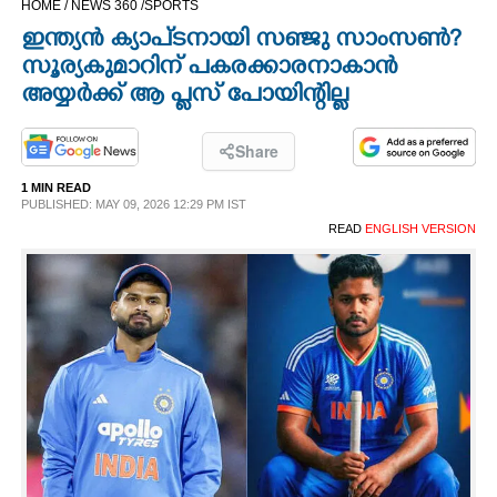
HOME /
NEWS 360 /
SPORTS
CINEMA
ഇന്ത്യൻ ക്യാപ്‌ടനായി സഞ്ജു സാംസൺ?
സൂര്യകുമാറിന് പകരക്കാരനാകാൻ
OPINION
അയ്യർക്ക് ആ പ്ളസ് പോയിന്റില്ല
PHOTOS
Share
1 MIN READ
PUBLISHED: MAY 09, 2026 12:29 PM IST
LIFESTYLE
READ
ENGLISH VERSION
SPIRITUAL
INFO+
ART
ASTRO