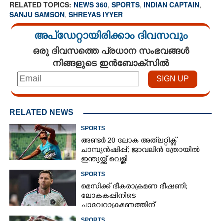
RELATED TOPICS:
NEWS 360
,
SPORTS
,
INDIAN CAPTAIN
,
SANJU SAMSON
,
SHREYAS IYYER
അപ്ഡേറ്റായിരിക്കാം ദിവസവും
ഒരു ദിവസത്തെ പ്രധാന സംഭവങ്ങൾ
നിങ്ങളുടെ ഇൻബോക്സിൽ
RELATED NEWS
SPORTS
അണ്ടർ 20 ലോക അത്‌ലറ്റിക്സ്
ചാമ്പ്യൻഷിപ്പ്; ജാവലിൻ ത്രോയിൽ
ഇന്ത്യയ്ക്ക് വെള്ളി
SPORTS
മെസിക്ക് ഭീകരാക്രമണ ഭീഷണി;
ലോകകപ്പിനിടെ
ചാവേറാക്രമണത്തിന്
പദ്ധതിയിട്ടിരുന്നതായി റിപ്പോർട്ട്
SPORTS