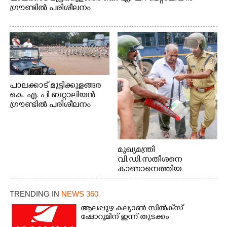
ഗ്രൗണ്ടിൽ പരിശീലനം
പാലക്കാട് മുട്ടിക്കുളങ്ങര
കെ. എ. പി ബറ്റാലിയൻ
ഗ്രൗണ്ടിൽ പരിശീലനം
മുഖ്യമന്ത്രി
വി.ഡി.സതീശനെ
കാണാനെത്തിയ
മോഹനൻ നായർ
TRENDING IN
NEWS 360
ആലപ്പുഴ കല്യാൺ സിൽക്‌സ്
ഷോറൂമിന് ഇന്ന് തുടക്കം