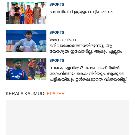
SPORTS
ബാസിലിന് ഉജ്ജ്വല സ്വീകരണം
SPORTS
'വൈഭവിനെ
ഒഴിവാക്കേണ്ടതായിരുന്നു,​ ആ
യോഗ്യത ഇപ്പോഴില്ല, ആദ്യം എല്ലാം
പഠിക്കട്ടെ'; നിർദേശവുമായി മുൻ
SPORTS
ക്രിക്കറ്റ് താരം
സഞ്ജു എവിടെ? ലോകകപ്പ് ടീമിൽ
രോഹിത്തും കൊഹ്‌ലിയും, ആരുടെ
പട്ടികയിലും ഉൾപ്പെടാതെ വിജയശില്പി
KERALA KAUMUDI
EPAPER