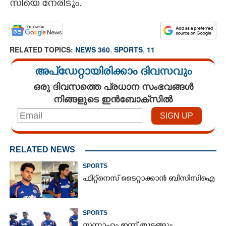
സിയെ നേരിടും.
CARTOONS
LITERATURE
RELATED TOPICS:
NEWS 360
,
SPORTS
,
11
അപ്ഡേറ്റായിരിക്കാം ദിവസവും
ZOOM
ഒരു ദിവസത്തെ പ്രധാന സംഭവങ്ങൾ
നിങ്ങളുടെ ഇൻബോക്സിൽ
CONTACT US
RELATED NEWS
SPORTS
ഫിറ്റ്നെസ് ടൈറ്റാക്കാൻ ബിസിസിഐ
SPORTS