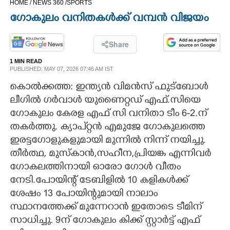
HOME /
NEWS 360 /
SPORTS
CINEMA
ഗോകുലം വനിതകൾക്ക് വമ്പൻ വിജയം
OPINION
Share
1 MIN READ
PHOTOS
PUBLISHED: MAY 07, 2026 07:46 AM IST
കൊൽക്കത്ത: ഇന്ത്യൻ വിമൻസ് ഫുട്ബോൾ
LIFESTYLE
ലീഗിൽ ഗർവാൾ യുണൈറ്റഡ് എഫ്.സിയെ
ഗോകുലം കേരള എഫ് സി വനിതാ ടീം 6-2.ന്
തകർത്തു. ക്യാപ്റ്റൻ എമുജേ ഗോകുലത്തെ
SPIRITUAL
ഇരട്ടഗോളുകളുമായി മുന്നിൽ നിന്ന് നയിച്ചു.
തീർത്ഥ,​ മുസ്കാൻ,​സഹീന,പ്രിയങ്ക എന്നിവർ
INFO+
ഗോകലത്തിനായി ഓരോ ഗോ​ൾ വീതം
നേടി.പോയിന്റ് ടേബിളിൽ 10 കളികൾക്ക്
ART
ശേഷം 13 പോയിന്റുമായി നാലാം
സ്ഥാനത്തേക്ക് മുന്നേറാൻ ഇതോടെ ടീമിന്
ASTRO
സാധിച്ചു. 9ന് ഗോകുലം കിക്ക്‌ സ്റ്റാർട്ട് എഫ്