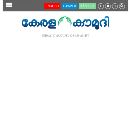
SECTIONS
ENGLISH
E-PAPER
KĀZHCHA
HOME
LATEST
FRIDAY, 07 AUGUST 2026 4.39 AM IST
AUDIO
NOTIFIED NEWS
POLL
KERALA
LOCAL
NEWS 360
CASE DIARY