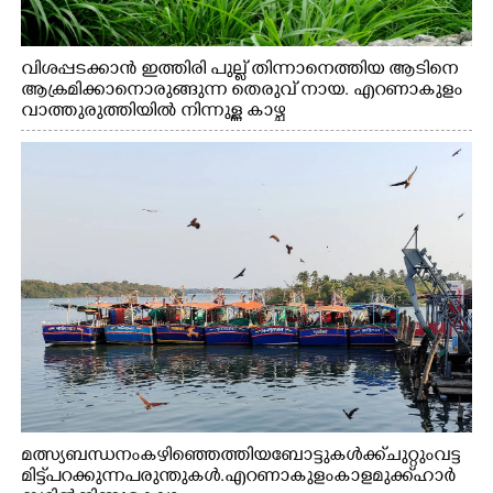
×
Share this link
വിശപ്പടക്കാൻ ഇത്തിരി പുല്ല് തിന്നാനെത്തിയ ആടിനെ
ആക്രമിക്കാനൊരുങ്ങുന്ന തെരുവ് നായ. എറണാകുളം
വാത്തുരുത്തിയിൽ നിന്നുള്ള കാഴ്ച
Copy Link
മത്സ്യബന്ധനം കഴിഞ്ഞെത്തിയ ബോട്ടുകൾക്ക് ചുറ്റും വട്ട
മിട്ട് പറക്കുന്ന പരുന്തുകൾ. എറണാകുളം കാളമുക്ക് ഹാർ