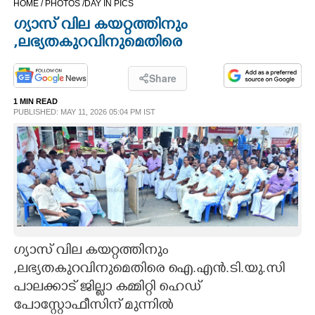
HOME /
PHOTOS /
DAY IN PICS
CINEMA
ഗ്യാസ് വില കയറ്റത്തിനും
,ലഭ്യതകുറവിനുമെതിരെ
OPINION
Share
PHOTOS
1 MIN READ
PUBLISHED: MAY 11, 2026 05:04 PM IST
LIFESTYLE
SPIRITUAL
INFO+
ഗ്യാസ് വില കയറ്റത്തിനും
ART
,ലഭ്യതകുറവിനുമെതിരെ ഐ.എൻ.ടി.യു.സി
പാലക്കാട് ജില്ലാ കമ്മിറ്റി ഹെഡ്
ASTRO
പോസ്റ്റോഫീസിന് മുന്നിൽ