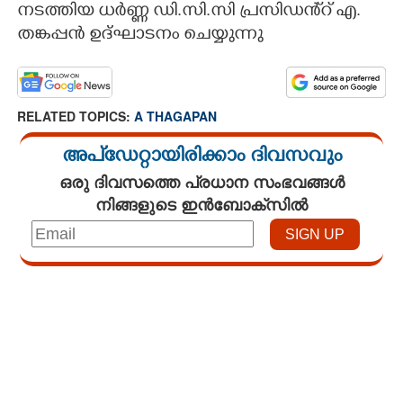
നടത്തിയ ധർണ്ണ ഡി.സി.സി പ്രസിഡൻ്റ് എ.
CARTOONS
തങ്കപ്പൻ ഉദ്ഘാടനം ചെയ്യുന്നു
LITERATURE
RELATED TOPICS:
A THAGAPAN
ZOOM
അപ്ഡേറ്റായിരിക്കാം ദിവസവും
ഒരു ദിവസത്തെ പ്രധാന സംഭവങ്ങൾ
CONTACT US
നിങ്ങളുടെ ഇൻബോക്സിൽ