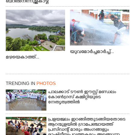
ബറിൽ നിന്നുള്ള കാഴ്ച
യുവമോർച്ചമാർച്ച്...
മഴയെകാത്ത്...
TRENDING IN
PHOTOS
പാലക്കാട് ടൗൺ ഈസ്റ്റ് മണ്ഡലം
കോൺഗ്രസ് കമ്മിറ്റിയുടെ
നേതൃത്വത്തിൽ
പ്രളയജലം ഇറങ്ങിത്തുടങ്ങിയതോടെ
ആറന്മുളയിൽ ഗ്രാമപഞ്ചായത്ത്
പ്രസിഡന്റ് മാരും അംഗങ്ങളും