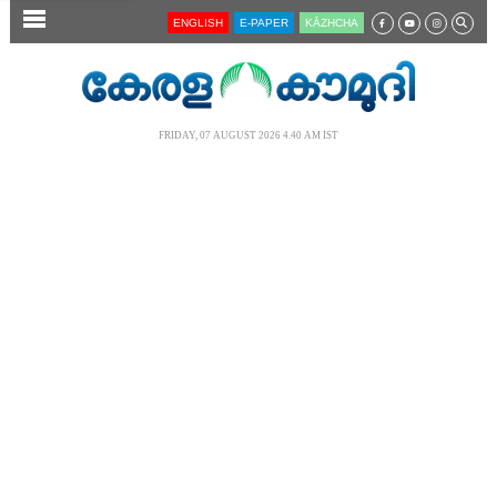
SECTIONS
ENGLISH
E-PAPER
KĀZHCHA
HOME
LATEST
FRIDAY, 07 AUGUST 2026 4.40 AM IST
AUDIO
NOTIFIED NEWS
POLL
KERALA
LOCAL
NEWS 360
CASE DIARY