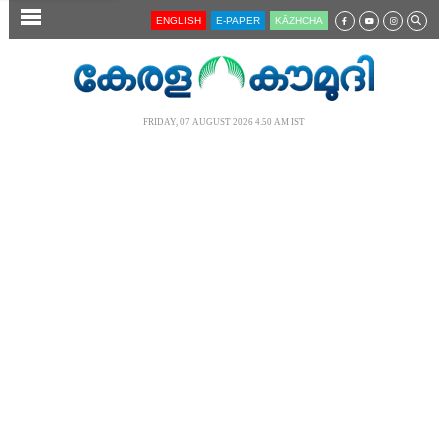
SECTIONS
ENGLISH
E-PAPER
KĀZHCHA
HOME
LATEST
FRIDAY, 07 AUGUST 2026 4.50 AM IST
AUDIO
NOTIFIED NEWS
POLL
KERALA
LOCAL
NEWS 360
CASE DIARY