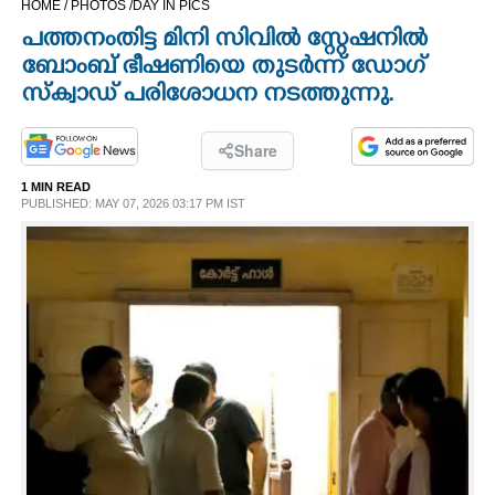
HOME /
PHOTOS /
DAY IN PICS
CINEMA
പത്തനംതിട്ട മിനി സിവിൽ സ്റ്റേഷനിൽ
ബോംബ് ഭീഷണിയെ തുടർന്ന് ഡോഗ്
OPINION
സ്ക്വാഡ് പരിശോധന നടത്തുന്നു.
PHOTOS
Share
1 MIN READ
PUBLISHED: MAY 07, 2026 03:17 PM IST
LIFESTYLE
SPIRITUAL
INFO+
ART
ASTRO