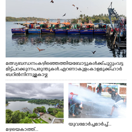
മത്സ്യബന്ധനം കഴിഞ്ഞെത്തിയ ബോട്ടുകൾക്ക് ചുറ്റും വട്ട
മിട്ട് പറക്കുന്ന പരുന്തുകൾ. എറണാകുളം കാളമുക്ക് ഹാർ
ബറിൽ നിന്നുള്ള കാഴ്ച
യുവമോർച്ചമാർച്ച്...
മഴയെകാത്ത്...