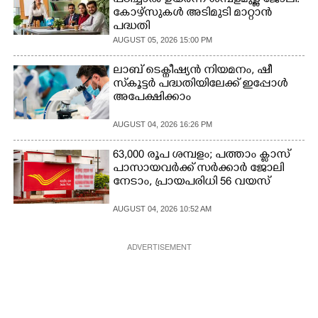
പഠിച്ചാൽ ഉയർന്ന ശമ്പളമുള്ള ജോലി:​
കോഴ്സുകൾ അടിമുടി മാറ്റാൻ
CARTOONS
പദ്ധതി
AUGUST 05, 2026 15:00 PM
LITERATURE
ലാബ് ടെക്നീഷ്യൻ നിയമനം, ഷീ
സ്‌കൂട്ടർ പദ്ധതിയിലേക്ക് ഇപ്പോൾ
അപേക്ഷിക്കാം
ZOOM
AUGUST 04, 2026 16:26 PM
CONTACT US
63,000 രൂപ ശമ്പളം; പത്താം ക്ലാസ്
പാസായവർക്ക് സർക്കാർ ജോലി
നേടാം, പ്രായപരിധി 56 വയസ്
AUGUST 04, 2026 10:52 AM
ADVERTISEMENT