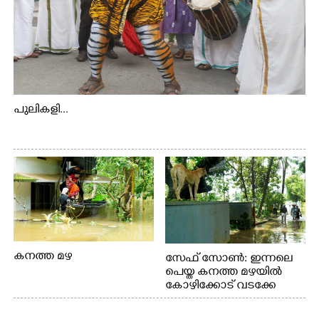
പുലികളി...
കനത്ത മഴ
സേഫ് സോൺ: ഇന്നലെ
പെയ്ത കനത്ത മഴയിൽ
കോഴിക്കോട് വടക്കേ
വയലിൽ വെള്ളം
കയറിയതിനെ തുടർന്ന്