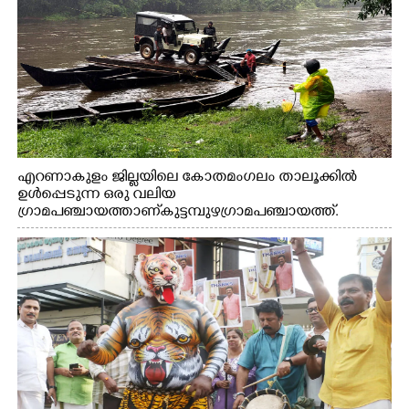
എറണാകുളം ജില്ലയിലെ കോതമംഗലം താലൂക്കിൽ
ഉൾപ്പെടുന്ന ഒരു വലിയ
ഗ്രാമപഞ്ചായത്താണ് കുട്ടമ്പുഴ ഗ്രാമ പഞ്ചായത്ത്.
ആദിവാസി ഊരുകളായ വെള്ളാരംകുത്ത്, കത്തിപ്പാറ,
ഉറിയംപെട്ടി, തേക്കല്ല്, വെട്ടിക്കല്ല്, മഞ്ചപ്പാറ എന്നീ ആറു
സ്ഥലങ്ങളിലേക്കുള്ള പ്രധാന സഞ്ചാര മാർഗമാണ് ഈ
കാണുന്ന കടത്ത് വള്ളം