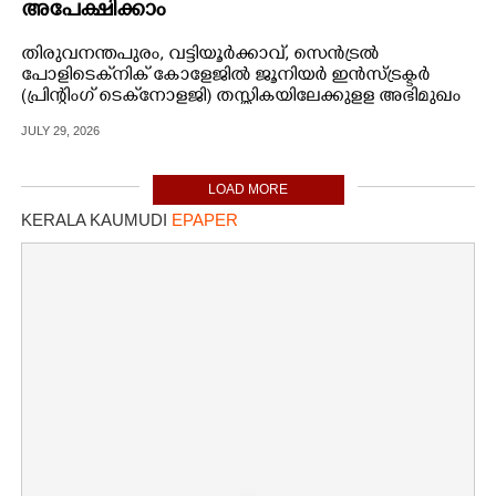
അപേക്ഷിക്കാം
തിരുവനന്തപുരം, വട്ടിയൂർക്കാവ്, സെൻട്രൽ
പോളിടെക്‌നിക് കോളേജിൽ ജൂനിയർ ഇൻസ്ട്രക്ടർ
(പ്രിന്റിംഗ് ടെക്‌നോളജി) തസ്തികയിലേക്കുളള അഭിമുഖം
ജൂലൈ 31ന്
JULY 29, 2026
LOAD MORE
KERALA KAUMUDI
EPAPER