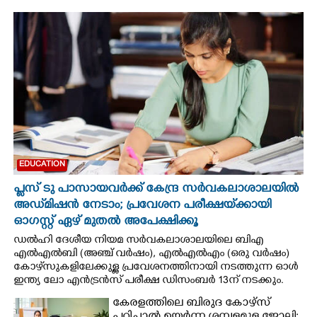
CINEMA
OPINION
PHOTOS
LIFESTYLE
EDUCATION
SPIRITUAL
പ്ലസ് ടു പാസായവർക്ക് കേന്ദ്ര സർവകലാശാലയിൽ
അഡ്‌മിഷൻ നേടാം; പ്രവേശന പരീക്ഷയ്‌ക്കായി
INFO+
ഓഗസ്റ്റ് ഏഴ് മുതൽ അപേക്ഷിക്കൂ
ഡൽഹി ദേശീയ നിയമ സർവകലാശാലയിലെ ബിഎ
എൽഎൽബി (അഞ്ച് വർഷം), എൽഎൽഎം (ഒരു വർഷം)
ART
കോഴ്‌സുകളിലേക്കുള്ള പ്രവേശനത്തിനായി നടത്തുന്ന ഓൾ
ഇന്ത്യ ലോ എൻട്രൻസ് പരീക്ഷ ഡിസംബർ 13ന് നടക്കും.
ASTRO
കേരളത്തിലെ ബിരുദ കോഴ്സ്