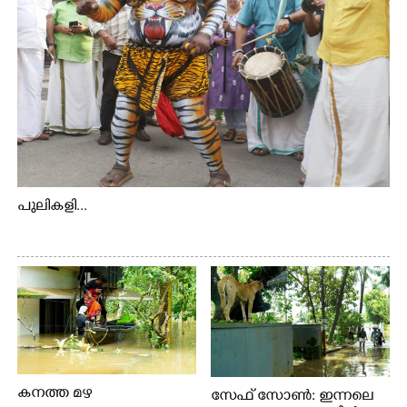
പുലികളി...
കനത്ത മഴ
സേഫ് സോൺ: ഇന്നലെ