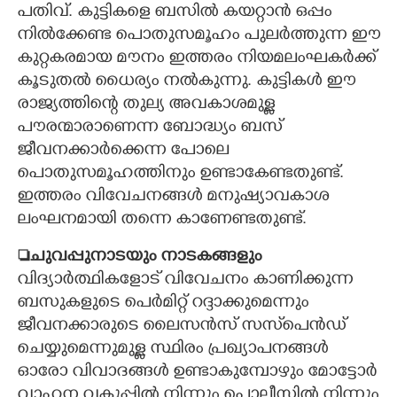
പതിവ്. കുട്ടികളെ ബസിൽ കയറ്റാൻ ഒപ്പം
നിൽക്കേണ്ട പൊതുസമൂഹം പുലർത്തുന്ന ഈ
കുറ്റകരമായ മൗനം ഇത്തരം നിയമലംഘകർക്ക്
കൂടുതൽ ധൈര്യം നൽകുന്നു. കുട്ടികൾ ഈ
രാജ്യത്തിന്റെ തുല്യ അവകാശമുള്ള
പൗരന്മാരാണെന്ന ബോദ്ധ്യം ബസ്
ജീവനക്കാർക്കെന്ന പോലെ
പൊതുസമൂഹത്തിനും ഉണ്ടാകേണ്ടതുണ്ട്.
ഇത്തരം വിവേചനങ്ങൾ മനുഷ്യാവകാശ
ലംഘനമായി തന്നെ കാണേണ്ടതുണ്ട്.
ചുവപ്പുനാടയും നാടകങ്ങളും
വിദ്യാർത്ഥികളോട് വിവേചനം കാണിക്കുന്ന
ബസുകളുടെ പെർമിറ്റ് റദ്ദാക്കുമെന്നും
ജീവനക്കാരുടെ ലൈസൻസ് സസ്‌പെൻഡ്
ചെയ്യുമെന്നുമുള്ള സ്ഥിരം പ്രഖ്യാപനങ്ങൾ
ഓരോ വിവാദങ്ങൾ ഉണ്ടാകുമ്പോഴും മോട്ടോർ
വാഹന വകുപ്പിൽ നിന്നും പൊലീസിൽ നിന്നും