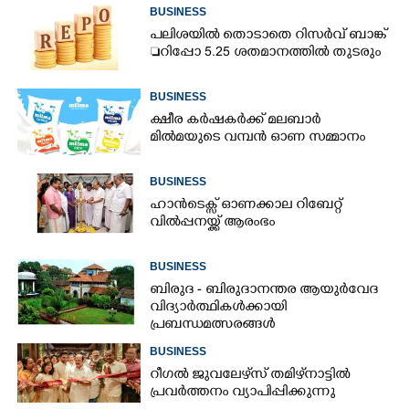
BUSINESS
പലിശയിൽ തൊടാതെ റിസർവ് ബാങ്ക്
റിപ്പോ 5.25 ശതമാനത്തിൽ തുടരും
BUSINESS
ക്ഷീര കർഷകർക്ക് മലബാർ
മിൽമയുടെ വമ്പൻ ഓണ സമ്മാനം
BUSINESS
ഹാൻടെക്സ് ഓണക്കാല റിബേറ്റ്
വിൽപ്പനയ്ക്ക് ആരംഭം
BUSINESS
ബിരുദ - ബിരുദാനന്തര ആയുർവേദ
വിദ്യാർത്ഥികൾക്കായി
പ്രബന്ധമത്സരങ്ങൾ
BUSINESS
റീഗൽ ജുവലേഴ്‌സ് തമിഴ്‌നാട്ടിൽ
പ്രവർത്തനം വ്യാപിപ്പിക്കുന്നു