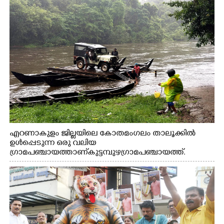
എറണാകുളം ജില്ലയിലെ കോതമംഗലം താലൂക്കിൽ
ഉൾപ്പെടുന്ന ഒരു വലിയ
ഗ്രാമപഞ്ചായത്താണ് കുട്ടമ്പുഴ ഗ്രാമ പഞ്ചായത്ത്.
ആദിവാസി ഊരുകളായ വെള്ളാരംകുത്ത്, കത്തിപ്പാറ,
ഉറിയംപെട്ടി, തേക്കല്ല്, വെട്ടിക്കല്ല്, മഞ്ചപ്പാറ എന്നീ ആറു
സ്ഥലങ്ങളിലേക്കുള്ള പ്രധാന സഞ്ചാര മാർഗമാണ് ഈ
കാണുന്ന കടത്ത് വള്ളം