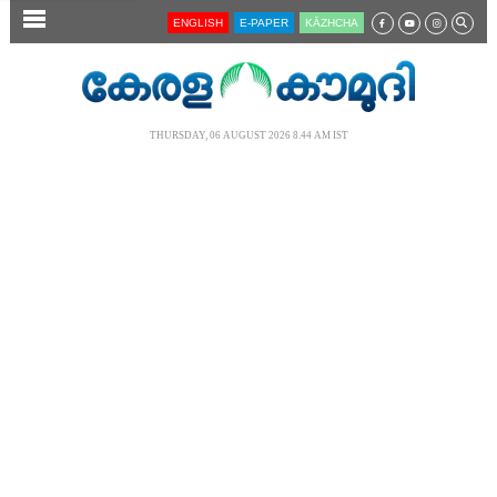
SECTIONS
ENGLISH
E-PAPER
KĀZHCHA
HOME
LATEST
THURSDAY, 06 AUGUST 2026 8.44 AM IST
AUDIO
NOTIFIED NEWS
POLL
KERALA
LOCAL
NEWS 360
CASE DIARY