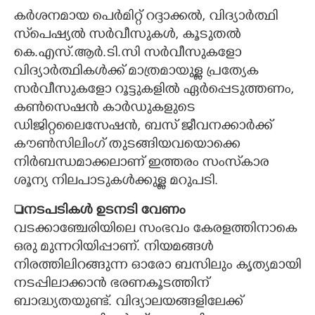
കർശനമായ പെർമിറ്റ് റദ്ദാക്കൽ, വിദ്യാർത്ഥി
സ്‌പെഷ്യൽ സർവീസുകൾ, കൂടുതൽ
കെ.എസ്.ആർ.ടി.സി സർവീസുകളോ
വിദ്യാർത്ഥികൾക്ക് മാത്രമായുള്ള പ്രത്യേക
സർവീസുകളോ റൂട്ടുകളിൽ ഏർപ്പെടുത്തണം,
കൺസെഷൻ കാർഡുകളുടെ
ഡിജിറ്റലൈസേഷൻ, ബസ് ജീവനക്കാർക്ക്
കൗൺസിലിംഗ് തുടങ്ങിയവയൊക്കെ
നിർബന്ധമാക്കലാണ് ഇത്തരം സംസ്‌കാര
ശൂന്യ നിലപാടുകൾക്കുള്ള മറുപടി.
നടപടികൾ ഉടനടി വേണം
വടക്കാഞ്ചേരിയിലെ സംഭവം കേരളത്തിനാകെ
ഒരു മുന്നറിയിപ്പാണ്. നിയമങ്ങൾ
നിരത്തിലിറങ്ങുന്ന ഓരോ ബസിലും കൃത്യമായി
നടപ്പിലാക്കാൻ ഭരണകൂടത്തിന്
ബാദ്ധ്യതയുണ്ട്. വിദ്യാലയങ്ങളിലേക്ക്