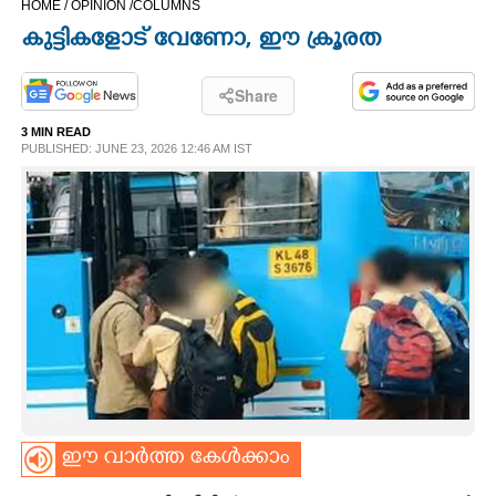
HOME /
OPINION /
COLUMNS
CINEMA
കുട്ടികളോട് വേണോ, ഈ ക്രൂരത
OPINION
Share
3 MIN READ
PHOTOS
PUBLISHED: JUNE 23, 2026 12:46 AM IST
LIFESTYLE
SPIRITUAL
INFO+
ART
ഈ വാർത്ത കേൾക്കാം
ASTRO