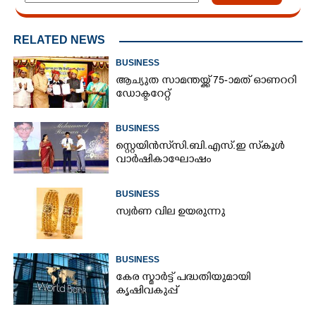
RELATED NEWS
BUSINESS
ആച്യുത സാമന്തയ്ക്ക് 75-ാമത് ഓണററി
ഡോക്ടറേറ്റ്
×
Share this link
BUSINESS
സ്റ്റെയിൻസ് സി.ബി.എസ്.ഇ സ്‌കൂൾ
വാർഷികാഘോഷം
Copy Link
BUSINESS
സ്വർണ വില ഉയരുന്നു
BUSINESS
കേര സ്മാർട്ട് പദ്ധതിയുമായി
കൃഷിവകുപ്പ്