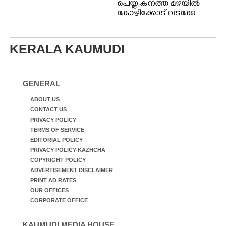
പെയ്ത കനത്ത മഴയിൽ
കോഴിക്കോട് വടക്കേ
വയലിൽ വെള്ളം
കയറിയതിനെ തുടർന്ന്
വീട്ടുസാധനങ്ങളുമായി
KERALA KAUMUDI
വെള്ളത്തിലൂടെ
നടന്നുവരുന്നവരെ
മതിലിനു മുകളിൽ നോക്കി
നിൽക്കുന്ന
GENERAL
നായ. ഫോട്ടോ: കെ.വിശ്വജി
ത്ത്
ABOUT US
CONTACT US
PRIVACY POLICY
TERMS OF SERVICE
EDITORIAL POLICY
PRIVACY POLICY-KAZHCHA
COPYRIGHT POLICY
ADVERTISEMENT DISCLAIMER
PRINT AD RATES
OUR OFFICES
CORPORATE OFFICE
KAUMUDI MEDIA HOUSE