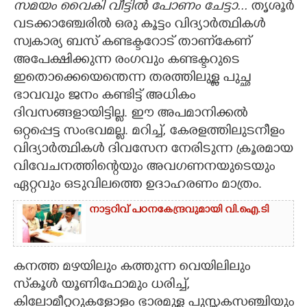
സമയം വൈകി വീട്ടിൽ പോണം ചേട്ടാ...
തൃശൂർ
വടക്കാഞ്ചേരിൽ ഒരു കൂട്ടം വിദ്യാർത്ഥികൾ
CARTOONS
സ്വകാര്യ ബസ് കണ്ടക്ടറോട് താണ്‌കേണ്
അപേക്ഷിക്കുന്ന രംഗവും കണ്ടക്ടറുടെ
LITERATURE
ഇതൊക്കെയെന്തെന്ന തരത്തിലുള്ള പുച്ഛ
ഭാവവും ജനം കണ്ടിട്ട് അധികം
ZOOM
ദിവസങ്ങളായിട്ടില്ല. ഈ അപമാനിക്കൽ
ഒറ്റപ്പെട്ട സംഭവമല്ല. മറിച്ച്, കേരളത്തിലുടനീളം
CONTACT US
വിദ്യാർത്ഥികൾ ദിവസേന നേരിടുന്ന ക്രൂരമായ
വിവേചനത്തിന്റെയും അവഗണനയുടെയും
ഏറ്റവും ഒടുവിലത്തെ ഉദാഹരണം മാത്രം.
നാ​ട്ട​റി​വ് ​പ​ഠ​ന​കേ​ന്ദ്ര​വു​മാ​യി​ ​വി.​ഐ.​ടി
കനത്ത മഴയിലും കത്തുന്ന വെയിലിലും
സ്‌കൂൾ യൂണിഫോമും ധരിച്ച്,
കിലോമീറ്ററുകളോളം ഭാരമുള്ള പുസ്തകസഞ്ചിയും