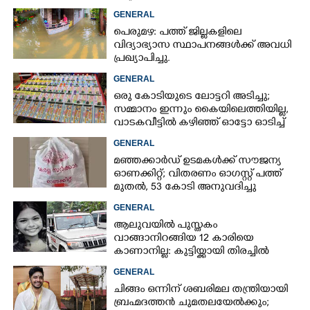
GENERAL
പെരുമഴ: പത്ത് ജില്ലകളിലെ
വിദ്യാഭ്യാസ സ്ഥാപനങ്ങൾക്ക് അവധി
പ്രഖ്യാപിച്ചു.
GENERAL
×
Share this link
ഒരു കോടിയുടെ ലോട്ടറി അടിച്ചു;
സമ്മാനം ഇന്നും കൈയിലെത്തിയില്ല,
വാടകവീട്ടിൽ കഴിഞ്ഞ് ഓട്ടോ ഓടിച്ച്
73കാരൻ
GENERAL
മഞ്ഞക്കാർഡ് ഉടമകൾക്ക് സൗജന്യ
ഓണക്കിറ്റ്; വിതരണം ഓഗസ്റ്റ് പത്ത്
Copy Link
മുതൽ, 53 കോടി അനുവദിച്ചു
GENERAL
ആലുവയിൽ പുസ്തകം
വാങ്ങാനിറങ്ങിയ 12 കാരിയെ
കാണാനില്ല: കുട്ടിയ്ക്കായി തിരച്ചിൽ
GENERAL
ചിങ്ങം ഒന്നിന് ശബരിമല തന്ത്രിയായി
ബ്രഹ്മദത്തൻ ചുമതലയേൽക്കും;