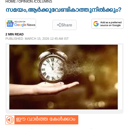
HOME /
OPINION /
COLUMNS
CINEMA
സമയം,ആർക്കുവേണ്ടികാത്തുനിൽക്കും?
OPINION
Share
2 MIN READ
PHOTOS
PUBLISHED: MARCH 15, 2026 12:45 AM IST
LIFESTYLE
SPIRITUAL
INFO+
ART
ഈ വാർത്ത കേൾക്കാം
ASTRO