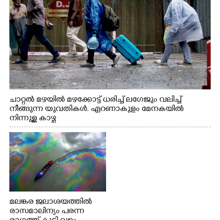
ചാറ്റൽ മഴയിൽ മഴക്കോട്ട് ധരിച്ച് ലഗേജും വലിച്ച്
നീങ്ങുന്ന യുവതികൾ. എറണാകുളം മേനകയിൽ
നിന്നുള്ള കാഴ്ച
മലങ്കര ജലാശയത്തിൽ
രാസമാലിന്യം പരന്ന