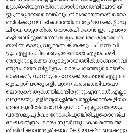
മു​ക്ക്ക​ഴി​യു​ന്ന​തി​നേ​ക്കാ​ൾ​വേ​ഗ​ത​യി​ലോ​ടി​യി​
ട്ടും,​ന​മു​ക്കാ​ർ​ക്കെ​ങ്കി​ലും,​നി​ല​ക്കാ​തെ​ഓ​ടി​ക്കൊ​
ണ്ടി​രി​ക്കു​ന്ന​ഘ​ടി​കാ​ര​ത്തി​ലെ​ ​ആ​ ​'​സെ​ക്ക​ന്റ് ​സൂ​
ചി"യെ​ ​ഓ​ട്ട​ത്തി​ൽ,​ ​തോ​ൽ​പ്പി​ ​ക്കാ​ൻ​ ​ഇ​ന്നു​വ​രെ​ ​
ക​ഴി​ ​ഞ്ഞി​ട്ടു​ണ്ടോ​?​ന​മ്മ​ളും​ ​അ​വ​ര​വ​രു​ടെ​വേ​ഗ​
ത​യി​ൽ​ ​ഓ​ടും,​വ​ല്ലാ​തെ​ ​കി​ത​ക്കും,​ ​പി​ന്നെ​ ​വീ​
ഴും,​എ​ല്ലാം​ ​നി​ല​ ​ക്കും,​അ​പ്പോ​ൾ​ ​എ​ല്ലാം​ ​ക​ഴി​
ഞ്ഞു​!​നാ​ള​ത്തെ​ ​സൂ​ര്യോ​ദ​യ​ത്തി​ൽ​അ​ങ്ങ​നെ​വീ​
ണു​പോ​യ​വ​നി​ല്ല​!​"​"ഇ​പ്ര​കാ​രം​പ​റ​ഞ്ഞു​കൊ​ണ്ട്പ്ര​
ഭാ​ഷ​ക​ൻ,​ ​സ​ദ​സ്യ​രെ​ ​നോ​ക്കി​യ​പ്പോ​ൾ,​എ​ല്ലാ​വ​
രും​പു​തി​യ​ഒ​രു​ ​ഒ​ളി​മ്പ്യ​നെ​ ​ക​ണ്ടെ​ത്തി​യ​പോ​
ലൊ​രു​കൗ​തു​ക​ത്തി​ലാ​യി​രു​ന്നു.​എ​ന്നാ​ൽ,​എ​ല്ലാ​
വ​രു​ടേ​യും​ ​ഉ​ള്ളി​ന്റെ​യു​ള്ളി​ൽ​വ​ർ​ണ്ണി​ക്കാ​ൻ​ക​ഴി​യാ​
ത്തൊ​രു​ഭീ​തി​പ​ട​ർ​ന്നി​രു​ന്നോ​?​ ​എ​ല്ലാ​വ​രേ​യും​ ​
വാ​ത്സ​ല്യ​പൂ​ർ​വം​ ​നോ​ക്കി​പു​ഞ്ചി​രി​ച്ചു​കൊ​ണ്ട്പ്ര​
ഭാ​ഷ​ക​ൻ​ഇ​പ്ര​കാ​രം​ ​തു​ട​ർ​ന്നു​:​ ''​കാ​ല​ത്തെ​ അ​
തി​ജീ​വി​ക്കാ​ൻ​ആ​ർ​ക്കാ​ണ്ക​ഴി​യു​ക​?​ന​മു​ക്കെ​ല്ലാ​