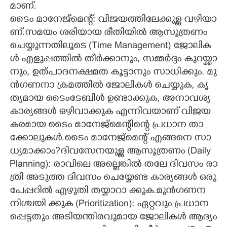
മാ​ണ്.
ടൈം​ ​മാ​നേ​ജ്മെ​ന്റ്:​ ​വി​ജ​യ​ത്തി​ലേ​ക്കു​ള്ള​ ​വ​ഴി​യാ​
ണ്.സ​മ​യം​ ​ശ​രി​യാ​യ​ ​രീ​തി​യി​ൽ​ ​ആ​സൂ​ത്ര​ണം​ ​
ചെ​യ്യു​ന്ന​തി​ലൂ​ടെ​ ​(​T​i​m​e​ ​M​a​n​a​g​e​m​e​n​t​)​ ​ജോ​ലി​ക​
ൾ​ ​എ​ളു​പ്പ​ത്തി​ൽ​ ​തീ​ർ​ക്കാ​നും,​ ​സ​മ്മ​ർ​ദ്ദം​ ​കു​റ​യ്ക്കാ​
നും,​ ​ഉ​ത്പാദ​ന​ക്ഷ​മ​ത​ ​കൂ​ട്ടാ​നും​ ​സാ​ധി​ക്കും.​ ​മു​
ൻ​ഗ​ണ​നാ​ ​ക്ര​മ​ത്തി​ൽ​ ​ജോ​ലി​ക​ൾ​ ​ചെ​യ്യു​ക,​ ​കൃ​
ത്യ​മാ​യ​ ​ടൈം​ടേ​ബി​ൾ​ ​ഉ​ണ്ടാ​ക്കു​ക,​ ​അ​നാ​വ​ശ്യ​ ​
കാ​ര്യ​ങ്ങ​ൾ​ ​ഒ​ഴി​വാ​ക്കു​ക​ ​എ​ന്നി​വ​യാ​ണ് ​വി​ജ​യ​
ക​ര​മാ​യ​ ​ടൈം​ ​മാ​നേ​ജ്മെ​ന്റി​ന്റെ​ ​പ്ര​ധാ​ന​ ​താ​
ക്കോ​ലു​ക​ൾ.​ടൈം​ ​മാ​നേ​ജ്മെ​ന്റ് ​എ​ങ്ങ​നെ​ ​സാ​
ധ്യ​മാ​ക്കാം​?​ദി​വ​സേ​ന​യു​ള്ള​ ​ആ​സൂ​ത്ര​ണം​ ​(​D​a​i​l​y​ ​
P​l​a​n​n​i​n​g​)​:​ ​രാ​വി​ലെ​ ​അ​ല്ലെ​ങ്കി​ൽ​ ​ത​ലേ​ ​ദി​വ​സം​ ​രാ​
ത്രി​ ​അ​ടു​ത്ത​ ​ദി​വ​സം​ ​ചെ​യ്യേ​ണ്ട​ ​കാ​ര്യ​ങ്ങ​ൾ​ ​ഒ​രു​
​പേ​പ്പ​റി​ൽ​ ​എ​ഴു​തി​ ​ത​യ്യാ​റാ​ ​ക്കു​ക.​മു​ൻ​ഗ​ണ​ന​ ​
നി​ശ്ച​യി​ ​ക്കു​ക​ ​(​P​r​i​o​r​i​t​i​z​a​t​i​o​n​)​:​ ​ഏ​റ്റ​വും​ ​പ്ര​ധാ​ന​
പ്പെ​ട്ട​തും​ ​അ​ടി​യ​ന്തി​ര​വു​മാ​യ​ ​ജോ​ലി​ക​ൾ​ ​ആ​ദ്യം​