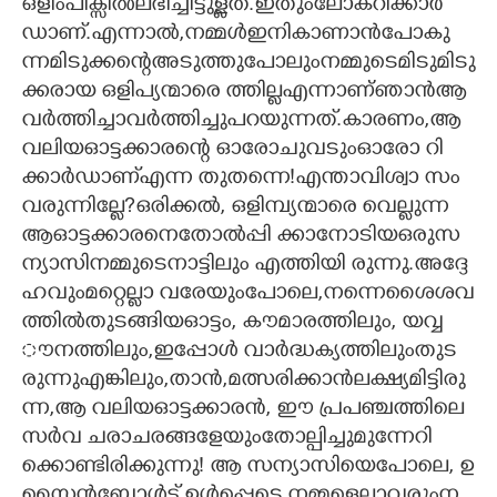
ഒ​ളി​ം​പി​ക്സി​ൽ​ല​ഭി​ച്ചി​ട്ടു​ള്ള​ത്.​ഇ​തും​ലോ​ക​റി​ക്കാ​ർ​
ഡാ​ണ്.​എ​ന്നാ​ൽ,​ന​മ്മ​ൾ​ഇ​നി​കാ​ണാ​ൻ​പോ​കു​
ന്ന​മി​ടു​ക്ക​ന്റെ​അ​ടു​ത്തു​പോ​ലും​ന​മ്മു​ടെ​മി​ടു​മി​ടു​
ക്ക​രാ​യ​ ​ഒ​ളി​പ്യ​ന്മാ​രെ​ ​ത്തി​ല്ല​എ​ന്നാ​ണ്ഞാ​ൻ​ആ​
വ​ർ​ത്തി​ച്ചാ​വ​ർ​ത്തി​ച്ചു​പ​റ​യു​ന്ന​ത്.​കാ​ര​ണം,​ആ​ ​
വ​ലി​യ​ഓ​ട്ട​ക്കാ​ര​ന്റെ​ ​ഓ​രോ​ചു​വ​ടും​ഓ​രോ​ ​റി​
ക്കാ​ർ​ഡാ​ണ്എ​ന്ന​ ​തു​ത​ന്നെ​!​എ​ന്താ​വി​ശ്വാ​ ​സം​
വ​രു​ന്നി​ല്ലേ​?​ഒ​രി​ക്ക​ൽ,​ ​ഒ​ളി​മ്പ്യ​ന്മാ​രെ​ ​വെ​ല്ലു​ന്ന​ ​
ആ​ഓ​ട്ട​ക്കാ​ര​നെ​തോ​ൽ​പ്പി​ ​ക്കാ​നോ​ടി​യ​ഒ​രു​സ​
ന്യാ​സി​ന​മ്മു​ടെ​നാ​ട്ടി​ലും​ ​എ​ത്തി​യി​ ​രു​ന്നു.​അ​ദ്ദേ​
ഹ​വും​മ​റ്റെ​ല്ലാ​ ​വ​രേ​യും​പോ​ലെ,​ന​ന്നെ​ശൈ​ശ​വ​
ത്തി​ൽ​തു​ട​ങ്ങി​യ​ഓ​ട്ടം,​ ​കൗ​മാ​ര​ത്തി​ലും,​ ​യ​വ്വ​
ൗന​ത്തി​ലും,​ഇ​പ്പോ​ൾ​ ​വാ​ർ​ദ്ധ​ക്യ​ത്തി​ലും​തു​ട​
രു​ന്നു​എ​ങ്കി​ലും,​താ​ൻ,​മ​ത്സ​രി​ക്കാ​ൻ​ല​ക്ഷ്യ​മി​ട്ടി​രു​
ന്ന,​ആ​ ​വ​ലി​യ​ഓ​ട്ട​ക്കാ​ര​ൻ,​ ​ഈ​ ​പ്ര​പ​ഞ്ച​ത്തി​ലെ​ ​
സ​ർ​വ​ ​ച​രാ​ച​ര​ങ്ങ​ളേ​യും​തോ​ല്പി​ച്ചു​മു​ന്നേ​റി​
ക്കൊ​ണ്ടി​രി​ക്കു​ന്നു!​ ​ആ​ ​സ​ന്യാ​സി​യെ​പോ​ലെ,​ ​ഉ​
സൈ​ൻ​ബോ​ൾ​ട്ട് ​ഉ​ൾ​പ്പെ​ടെ,​ന​മ്മ​ളെ​ല്ലാ​വ​രും​ന​