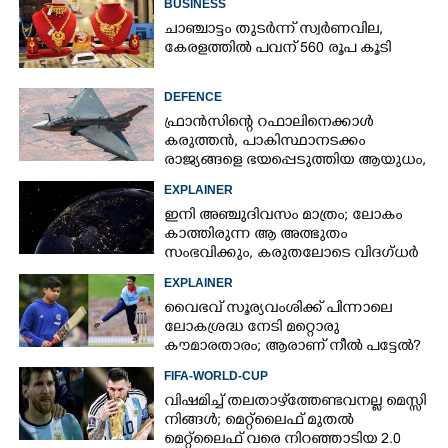
BUSINESS
ചാഞ്ചാട്ടം തുടർന്ന് സ്വർണവില,
കേരളത്തിൽ പവന് 560 രൂപ കൂടി
DEFENCE
ഫ്രാൻസിന്റെ റഫാലിനെക്കാൾ
കരുത്തൻ,​ പാകിസ്ഥാനടക്കം
രാജ്യങ്ങളെ ഭയപ്പെടുത്തിയ ആയുധം,​
ഇന്ത്യ നിർമ്മിച്ച എണ്ണം 100ലേക്ക്
EXPLAINER
ഇനി അഞ്ചുദിവസം മാത്രം; ലോകം
കാത്തിരുന്ന ആ അത്ഭുതം
സംഭവിക്കും, കരുതലോടെ വിദഗ്ധർ
EXPLAINER
വൈഭവ് സൂര്യവംശിക്ക് പിന്നാലെ
ലോകശ്രദ്ധ നേടി മറ്റൊരു
കൗമാരതാരം; ആരാണ് നീൽ പട്ടേൽ?
FIFA-WORLD-CUP
വിഷമിച്ച് തലതാഴ്‌ത്തേണ്ടവനല്ല മെസ്സി
നിങ്ങള്‍; മെറ്റ്‌ലൈഫ് മുതല്‍
മെറ്റ്‌ലൈഫ് വരെ നിറഞ്ഞാടിയ 2.0