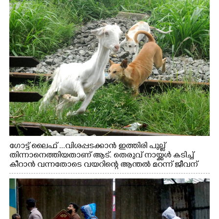
ഗോട്ട് ലൈഫ് ...വിശപ്പടക്കാൻ ഇത്തിരി പുല്ല്
തിന്നാനെത്തിയതാണ് ആട്. തെരുവ് നായ്ക്കൾ കടിച്ച്
കീറാൻ വന്നതോടെ വയറിന്റെ ആന്തൽ മറന്ന് ജീവന്
വേണ്ടിയായി ഓട്ടം. എറണാകുളം വാത്തുരുത്തിയിൽ
നിന്നുള്ള കാഴ്ച