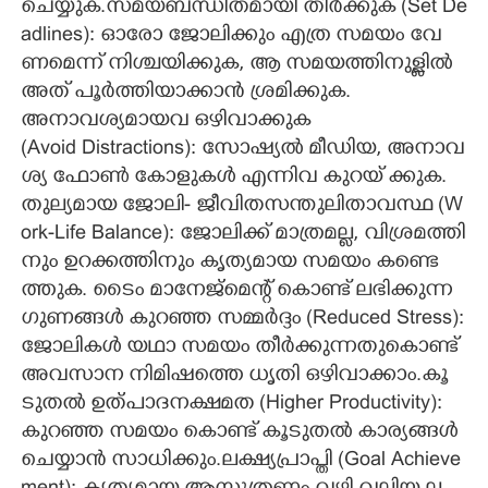
​ചെ​യ്യു​ക.​സ​മ​യ​ബ​ന്ധി​ത​മാ​യി​ ​തീ​ർ​ക്കു​ക​ ​(​S​e​t​ ​D​e​
a​d​l​i​n​e​s​)​:​ ​ഓ​രോ​ ​ജോ​ലി​ക്കും​ ​എ​ത്ര​ ​സ​മ​യം​ ​വേ​
ണ​മെ​ന്ന് ​നി​ശ്ച​യി​ക്കു​ക,​ ​ആ​ ​സ​മ​യ​ത്തി​നു​ള്ളി​ൽ​ ​
അ​ത് ​പൂ​ർ​ത്തി​യാ​ക്കാ​ൻ​ ​ശ്ര​മി​ക്കു​ക.
അ​നാ​വ​ശ്യ​മാ​യ​വ​ ​ഒ​ഴി​വാ​ക്കു​ക​ ​
(​A​v​o​i​d​ ​D​i​s​t​r​a​c​t​i​o​n​s​)​:​ ​സോ​ഷ്യ​ൽ​ ​മീ​ഡി​യ,​ ​അ​നാ​വ​
ശ്യ​ ​ഫോ​ൺ​ ​കോ​ളു​ക​ൾ​ ​എ​ന്നി​വ​ ​കു​റ​യ് ​ക്കു​ക.​
തു​ല്യ​മാ​യ​ ​ജോ​ലി​-​ ​ജീ​വി​ത​സ​ന്തു​ലി​താ​വ​സ്ഥ​ ​(​W​
o​r​k​-​L​i​f​e​ ​B​a​l​a​n​c​e​)​:​ ​ജോ​ലി​ക്ക് ​മാ​ത്ര​മ​ല്ല,​ ​വി​ശ്ര​മ​ത്തി​
നും​ ​ഉ​റ​ക്ക​ത്തി​നും​ ​കൃ​ത്യ​മാ​യ​ ​സ​മ​യം​ ​ക​ണ്ടെ​
ത്തു​ക.​ ​ടൈം​ ​മാ​നേ​ജ്മെ​ന്റ് ​കൊ​ണ്ട് ​ല​ഭി​ക്കു​ന്ന​ ​
ഗു​ണ​ങ്ങൾ കു​റ​ഞ്ഞ​ ​സ​മ്മ​ർ​ദ്ദം​ ​(​R​e​d​u​c​e​d​ ​S​t​r​e​s​s​)​:​
​ജോ​ലി​ക​ൾ​ ​യ​ഥാ​ ​സ​മ​യം​ ​തീ​ർ​ക്കു​ന്ന​തു​കൊ​ണ്ട് ​
അ​വ​സാ​ന​ ​നി​മി​ഷ​ത്തെ​ ​ധൃ​തി​ ​ഒ​ഴി​വാ​ക്കാം.​കൂ​
ടു​ത​ൽ​ ​ഉ​ത്പാദ​ന​ക്ഷ​മ​ത​ ​(​H​i​g​h​e​r​ ​P​r​o​d​u​c​t​i​v​i​t​y​)​:​ ​
കു​റ​ഞ്ഞ​ ​സ​മ​യം​ ​കൊ​ണ്ട് ​കൂ​ടു​ത​ൽ​ ​കാ​ര്യ​ങ്ങ​ൾ​ ​
ചെ​യ്യാ​ൻ​ ​സാ​ധി​ക്കും.​ല​ക്ഷ്യ​പ്രാ​പ്തി​ ​(​G​o​a​l​ ​A​c​h​i​e​v​e​