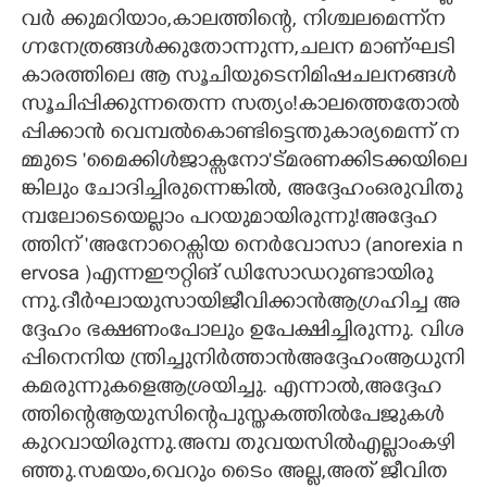
വ​ർ​ ​ക്കു​മ​റി​യാം,​കാ​ല​ത്തി​ന്റെ,​ ​നി​ശ്ച​ല​മെ​ന്ന്ന​
ഗ്ന​നേ​ത്ര​ങ്ങ​ൾ​ക്കു​തോ​ന്നു​ന്ന,​ച​ല​ന​ ​മാ​ണ്ഘ​ടി​
കാ​ര​ത്തി​ലെ​ ​ആ​ ​സൂ​ചി​യു​ടെ​നി​മി​ഷ​ച​ല​ന​ങ്ങ​ൾ​
സൂ​ചി​പ്പി​ക്കു​ന്ന​തെ​ന്ന​ ​സ​ത്യം​!​കാ​ല​ത്തെ​തോ​ൽ​
പ്പി​ക്കാ​ൻ​ വെ​മ്പ​ൽ​കൊ​ണ്ടി​ട്ടെ​ന്തു​കാ​ര്യ​മെ​ന്ന് ​ന​
മ്മു​ടെ​ ​'​മൈ​ക്കി​ൾ​ജാ​ക്സ​നോ"​ട്മ​ര​ണ​ക്കി​ട​ക്ക​യി​ലെ​
ങ്കി​ലും​ ​ചോ​ദി​ച്ചി​രു​ന്നെ​ങ്കി​ൽ,​ ​അ​ദ്ദേ​ഹം​ഒ​രു​വി​തു​
മ്പ​ലോ​ടെ​യെ​ല്ലാം​ പ​റ​യു​മാ​യി​രു​ന്നു​!​അ​ദ്ദേ​ഹ​
ത്തി​ന് ​'​അ​നോ​റെ​ക്സി​യ​ ​നെ​ർ​വോ​സാ​ ​(​a​n​o​r​e​x​i​a​ ​n​
e​r​v​o​s​a​ ​)​എ​ന്ന​ഈ​റ്റി​ങ്‌​ ​ഡി​സോ​ഡ​റു​ണ്ടാ​യി​രു​
ന്നു.​ദീ​ർ​ഘാ​യു​സാ​യി​ജീ​വി​ക്കാ​ൻ​ആ​ഗ്ര​ഹി​ച്ച​ ​അ​
ദ്ദേ​ഹം​ ഭ​ക്ഷ​ണം​പോ​ലും​ ​ഉ​പേ​ക്ഷി​ച്ചി​രു​ന്നു.​ ​വി​ശ​
പ്പി​നെ​നി​യ​ ​ന്ത്രി​ച്ചു​നി​ർ​ത്താ​ൻ​അ​ദ്ദേ​ഹം​ആ​ധു​നി​
ക​മ​രു​ന്നു​ക​ളെ​ആ​ശ്ര​യി​ച്ചു.​ എ​ന്നാ​ൽ,​അ​ദ്ദേ​ഹ​
ത്തി​ന്റെ​ആ​യു​സി​ന്റെ​പു​സ്ത​ക​ത്തി​ൽ​പേ​ജു​ക​ൾ​
കു​റ​വാ​യി​രു​ന്നു.​അ​മ്പ​ ​തു​വ​യ​സി​ൽ​എ​ല്ലാം​ക​ഴി​
ഞ്ഞു.​സ​മ​യം,​വെ​റും​ ​ടൈം​ ​അ​ല്ല,​അ​ത് ​ജീ​വി​ത​