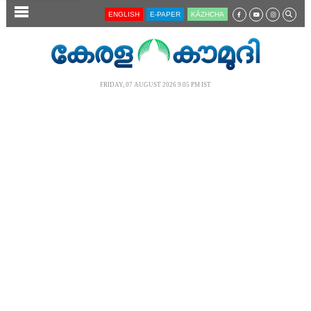
SECTIONS
ENGLISH
E-PAPER
KĀZHCHA
HOME
LATEST
FRIDAY, 07 AUGUST 2026 9.05 PM IST
AUDIO
NOTIFIED NEWS
POLL
KERALA
LOCAL
NEWS 360
CASE DIARY