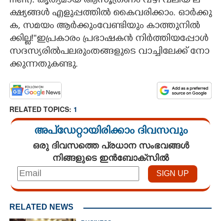
m​e​n​t​)​:​ ​കൃ​ത്യ​മാ​യ​ ​ആ​സൂ​ത്ര​ണം​ ​വ​ഴി​ ​വ​ലി​യ​ ​ല​
ക്ഷ്യ​ങ്ങ​ൾ​ ​എ​ളു​പ്പ​ത്തി​ൽ​ ​കൈ​വ​രി​ക്കാം.​ ​ഓ​ർ​ക്കു​
ക, സ​മ​യം​ ​ആ​ർ​ക്കും​വേ​ണ്ടി​യും​ ​കാ​ത്തു​നി​ൽ​
ക്കി​ല്ല​!""​ഇ​പ്ര​കാ​രം​ ​പ്ര​ഭാ​ഷ​ക​ൻ​ ​നി​ർ​ത്തി​യ​പ്പോ​ൾ​ ​
സ​ദ​സ്യ​രി​ൽ​പ​ല​രും​ത​ങ്ങ​ളു​ടെ​ ​വാ​ച്ചി​ലേ​ക്ക് നോ​
ക്കു​ന്ന​തു​ക​ണ്ടു.
RELATED TOPICS:
1
അപ്ഡേറ്റായിരിക്കാം ദിവസവും
ഒരു ദിവസത്തെ പ്രധാന സംഭവങ്ങൾ
നിങ്ങളുടെ ഇൻബോക്സിൽ
RELATED NEWS