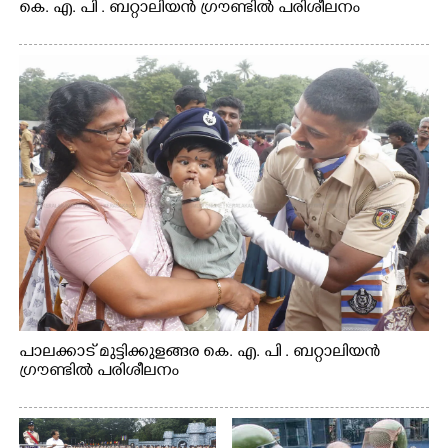
കെ. എ. പി . ബറ്റാലിയൻ ഗ്രൗണ്ടിൽ പരിശീലനം
പാലക്കാട് മുട്ടിക്കുളങ്ങര കെ. എ. പി . ബറ്റാലിയൻ
ഗ്രൗണ്ടിൽ പരിശീലനം