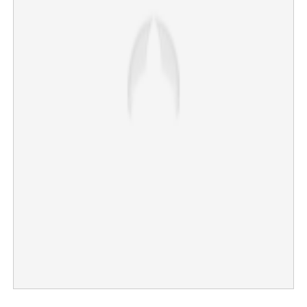
×
Share this link
Copy Link