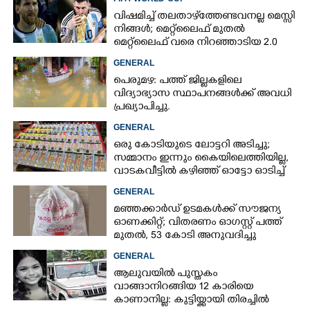
വിഷമിച്ച് തലതാഴ്‌ത്തേണ്ടവനല്ല മെസ്സി
നിങ്ങള്‍; മെറ്റ്‌ലൈഫ് മുതല്‍
മെറ്റ്‌ലൈഫ് വരെ നിറഞ്ഞാടിയ 2.0
GENERAL
പെരുമഴ: പത്ത് ജില്ലകളിലെ
വിദ്യാഭ്യാസ സ്ഥാപനങ്ങൾക്ക് അവധി
പ്രഖ്യാപിച്ചു.
GENERAL
ഒരു കോടിയുടെ ലോട്ടറി അടിച്ചു;
സമ്മാനം ഇന്നും കൈയിലെത്തിയില്ല,
വാടകവീട്ടിൽ കഴിഞ്ഞ് ഓട്ടോ ഓടിച്ച്
73കാരൻ
GENERAL
മഞ്ഞക്കാർഡ് ഉടമകൾക്ക് സൗജന്യ
ഓണക്കിറ്റ്; വിതരണം ഓഗസ്റ്റ് പത്ത്
മുതൽ, 53 കോടി അനുവദിച്ചു
GENERAL
ആലുവയിൽ പുസ്തകം
വാങ്ങാനിറങ്ങിയ 12 കാരിയെ
കാണാനില്ല: കുട്ടിയ്ക്കായി തിരച്ചിൽ