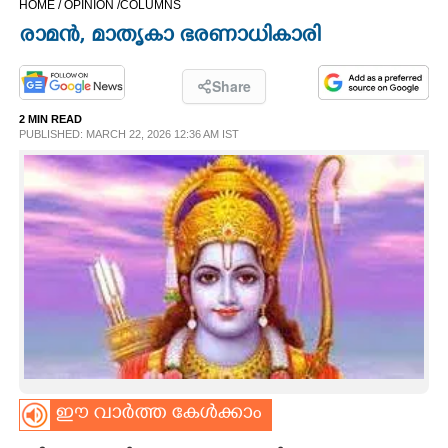
HOME /
OPINION /
COLUMNS
CINEMA
രാമൻ, മാതൃകാ ഭരണാധികാരി
OPINION
Share
2 MIN READ
PHOTOS
PUBLISHED: MARCH 22, 2026 12:36 AM IST
LIFESTYLE
SPIRITUAL
INFO+
ART
ഈ വാർത്ത കേൾക്കാം
ASTRO