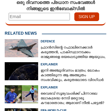
ഒരു ദിവസത്തെ പ്രധാന സംഭവങ്ങൾ
നിങ്ങളുടെ ഇൻബോക്സിൽ
RELATED NEWS
DEFENCE
ഫ്രാൻസിന്റെ റഫാലിനെക്കാൾ
കരുത്തൻ,​ പാകിസ്ഥാനടക്കം
രാജ്യങ്ങളെ ഭയപ്പെടുത്തിയ ആയുധം,​
ഇന്ത്യ നിർമ്മിച്ച എണ്ണം 100ലേക്ക്
EXPLAINER
ഇനി അഞ്ചുദിവസം മാത്രം; ലോകം
കാത്തിരുന്ന ആ അത്ഭുതം
സംഭവിക്കും, കരുതലോടെ വിദഗ്ധർ
EXPLAINER
വൈഭവ് സൂര്യവംശിക്ക് പിന്നാലെ
ലോകശ്രദ്ധ നേടി മറ്റൊരു
കൗമാരതാരം; ആരാണ് നീൽ പട്ടേൽ?
FIFA-WORLD-CUP