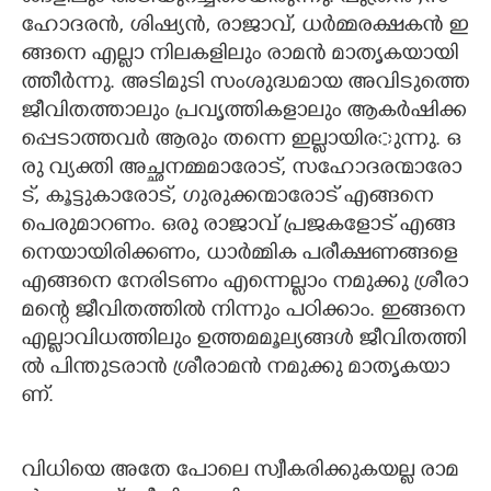
ഹോ​ദ​ര​ൻ,​ ​ശി​ഷ്യ​ൻ,​ ​രാ​ജാ​വ്,​ ​ധ​ർ​മ്മ​ര​ക്ഷ​ക​ൻ​ ​ഇ​
ങ്ങ​നെ​ ​എ​ല്ലാ​ ​നി​ല​ക​ളി​ലും​ ​രാ​മ​ൻ​ ​മാ​തൃ​ക​യാ​യി​
ത്തീ​ർ​ന്നു.​ ​അ​ടി​മു​ടി​ ​സം​ശു​ദ്ധ​മാ​യ​ ​അ​വി​ടു​ത്തെ​
​ജീ​വി​ത​ത്താ​ലും​ ​പ്ര​വൃ​ത്തി​ക​ളാ​ലും​ ​ആ​ക​ർ​ഷി​ക്ക​
പ്പെ​ടാ​ത്ത​വ​ർ​ ​ആ​രും​ ​ത​ന്നെ​ ​ഇ​ല്ലാ​യി​ര​ുന്നു.​ ​ഒ​
രു​ ​വ്യ​ക്തി​ ​അ​ച്ഛ​ന​മ്മ​മാ​രോ​ട്,​ ​സ​ഹോ​ദ​ര​ന്മാ​രോ​
ട്,​ ​കൂ​ട്ടു​കാരോ​ട്,​ ​ഗു​രു​ക്ക​ന്മാ​രോ​ട് ​എ​ങ്ങ​നെ​ ​
പെ​രു​മാ​റ​ണം.​ ​ഒ​രു​ ​രാ​ജാ​വ് ​പ്ര​ജ​ക​ളോ​ട് ​എ​ങ്ങ​
നെ​യാ​യി​രി​ക്ക​ണം,​ ​ധാ​ർ​മ്മി​ക​ ​പ​രീ​ക്ഷ​ണ​ങ്ങ​ളെ​ ​
എ​ങ്ങ​നെ​ ​നേ​രി​ട​ണം​ ​എ​ന്നെ​ല്ലാം​ ​ന​മു​ക്കു​ ​ശ്രീ​രാ​
മ​ന്റെ​ ​ജീ​വി​ത​ത്തി​ൽ​ ​നി​ന്നും​ ​പ​ഠി​ക്കാം.​ ​ഇ​ങ്ങ​നെ​ ​
എ​ല്ലാ​വി​ധ​ത്തി​ലും​ ​ഉ​ത്ത​മ​മൂ​ല്യ​ങ്ങ​ൾ​ ​ജീ​വി​ത​ത്തി​
ൽ​ ​പി​ന്തു​ട​രാ​ൻ​ ​ശ്രീ​രാ​മ​ൻ​ ​ന​മു​ക്കു​ ​മാ​തൃ​ക​യാ​
ണ്.
വി​ധി​യെ​ ​അ​തേ​ ​പോ​ലെ​ ​സ്വീ​ക​രി​ക്കു​ക​യ​ല്ല​ ​രാ​മ​