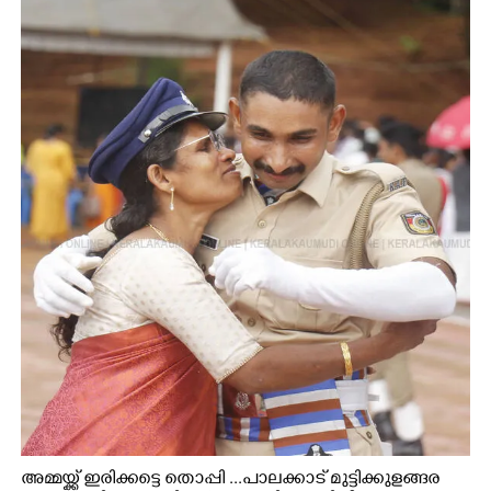
അമ്മയ്ക്ക് ഇരിക്കട്ടെ തൊപ്പി ...പാലക്കാട് മുട്ടിക്കുളങ്ങര