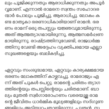
ലും​ ​പൂ​ജി​ക്കു​ന്ന​തും​ ​ആ​രാ​ധി​ക്കു​ന്ന​തും​ ​അ​പൂ​ർ​
വ്വ​മാ​ണ്.​ ​എ​ന്നാ​ൽ​ ​രാ​മ​നെ​ ​സ്വ​ന്തം​ ​സ​ഹോ​ദ​ര​
ന്മാ​ർ​ ​പോ​ലും​ ​പൂ​ജി​ച്ചു,​ ​ആ​രാ​ധി​ച്ചു.​ ​ലോ​കം​ ​ക​
ണ്ട​ ​മാ​തൃ​കാ​ ​ഭ​ര​ണാ​ധി​കാ​രി​യാ​ണ് ​രാ​മ​ൻ.​ ​ഭ​ര​
ണം​ ​രാ​മ​ന് ​ഒ​രു​ ​ത​പ​സ്സും​ ​യ​ജ്ഞ​വു​മാ​യി​രു​ന്നു.​ ​
അ​ത് ​ആ​ത്മ​ത്യാ​ഗ​മാ​യി​രു​ന്നു,​ ​ആ​ത്മ​സ​മ​ർ​പ്പ​ണ​
മാ​യി​രു​ന്നു.​ ​രാ​ഷ്ട്ര​ത്തി​നു​വേ​ണ്ടി,​ ​രാ​ജ​ധ​ർ​മ്മ​
ത്തി​നു​ ​വേ​ണ്ടി​ ​അ​ദ്ദേ​ഹം​ ​വ്യ​ക്തി​പ​ര​മാ​യ​ ​എ​ല്ലാ​ ​
സു​ഖ​ങ്ങ​ളെ​യും​ ​ബ​ലി​ക​ഴി​ച്ചു.
ഏ​റ്റ​വും​ ​സം​ശു​ദ്ധ​മാ​യ,​ ​ഏ​റ്റ​വും​ ​കാ​ര്യ​ക്ഷ​മ​മാ​യ​
​ഭ​ര​ണം​ ​ലോ​ക​ത്തി​ന് ​കാ​ഴ്ച​വ​ച്ചു.​ ​രാ​മ​രാ​ജ്യം​ ​എ​
ന്ന് ​അ​ത് ​പു​ക​ൾ​ ​പെ​റ്റു.​ ​രാ​മ​ന്റെ​ ​ച​രി​തം​ ​ത്യാ​ഗ​
ത്തി​ന്റെ​യും​ ​ത​പ​സ്സി​ന്റെ​യും​ ​ച​രി​ത​മാ​ണ്.​ ​ബാ​
ല്യം​ ​മു​ത​ൽ​ ​സ്വ​ർ​ഗാ​രോ​ഹ​ണം​ ​വ​രെ​യു​ള്ള​ ​രാ​മ​
ന്റെ​ ​ജീ​വി​തം​ ​ധാ​ർ​മ്മി​ക​ ​മൂ​ല്യ​ങ്ങ​ളി​ലും​ ​സ​ദ്ഗു​ണ​
ങ്ങ​ളി​ലും​ ​അ​ടി​യു​റ​ച്ച​താ​യി​രു​ന്നു.​ ​പു​ത്ര​ൻ​ ,​സ​