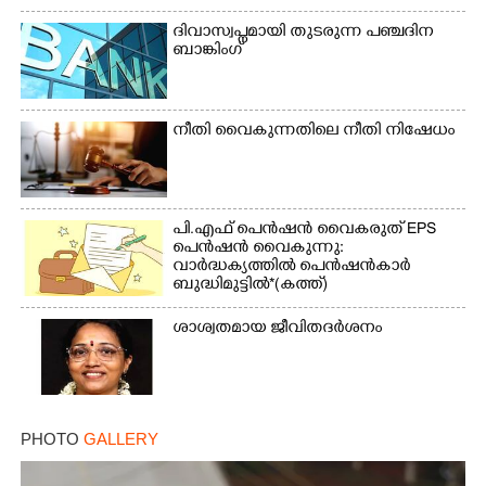
ദിവാസ്വപ്നമായി തുടരുന്ന പഞ്ചദിന
ബാങ്കിംഗ്
നീതി വൈകുന്നതിലെ നീതി നിഷേധം
പി.എഫ് പെൻഷൻ വൈകരുത് EPS
പെൻഷൻ വൈകുന്നു:
വാർദ്ധക്യത്തിൽ പെൻഷൻകാർ
ബുദ്ധിമുട്ടിൽ*(കത്ത്)
ശാശ്വതമായ ജീവിതദർശനം
PHOTO
GALLERY