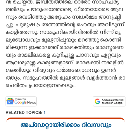
ൻ​ ​ചെ​യ്ത​ത്.​ ​ജീ​വി​ത​ത്തി​ലെ​ ​ഓ​രോ​ ​സാ​ഹ​ച​ര്യ​
ത്തി​ലും​ ​പൗ​രു​ഷ​ത്തോ​ടെ,​ ​ധീ​ര​ത​യോ​ടെ​ ​ആ​ല​
സ്യം​ ​വെ​ടി​ഞ്ഞു​ ​അ​ദ്ദേ​ഹം​ ​സ്വ​ധ​ർ​മ്മം​ ​അ​നു​ഷ്ഠി​
ച്ചു.​ ​പു​രു​ഷ​ ​പ്ര​യ​ത്ന​ത്തി​ന്റെ​ ​മ​ഹ​ത്വം​ ​അ​വി​ടു​ന്ന് ​
കാ​ട്ടി​ത്ത​ന്നു.​ ​സാ​മൂ​ഹി​ക​ ​ജീ​വി​ത്തി​ൽ​ ​നി​ന്ന് ​മൂ​
ല്യ​ബോ​ധ​വും​ ​മൂ​ല്യ​നി​ഷ്ഠ​യും​ ​മ​റ​ഞ്ഞു​ ​കൊ​ണ്ടി​
രി​ക്കു​ന്ന​ ​ഇ​ക്കാ​ല​ത്ത് ​രാ​മ​ഭ​ക്തി​യും​ ​രാ​മ​സ്മ​ര​ണ​
യും​ ​രാ​മ​ലീ​ല​ക​ളെ​ ​കു​റി​ച്ചു​ള്ള​ ​പ​ഠ​ന​വും​ ​ഏ​റ്റ​വും​ ​
ആ​വ​ശ്യ​മു​ള്ള​ ​കാ​ര്യ​ങ്ങ​ളാ​ണ്.​ ​രാ​മ​ഭ​ക്തി​ ​ന​മ്മ​ളി​ൽ​ ​
ശ​ക്തി​യും​ ​വീ​ര്യ​വും​ ​ധ​ർ​മ്മ​ബോ​ധ​വും​ ​ഉ​ണ​ർ​
ത്തും.​ ​സ​മൂ​ഹ​ത്തി​ൽ​ ​മൂ​ല്യ​ങ്ങ​ൾ​ ​വ​ള​ർ​ത്താ​ൻ​ ​രാ​
മ​ച​രി​തം​ ​പ്ര​യോ​ജ​ന​പ്പെ​ടും.
RELATED TOPICS:
1
അപ്ഡേറ്റായിരിക്കാം ദിവസവും