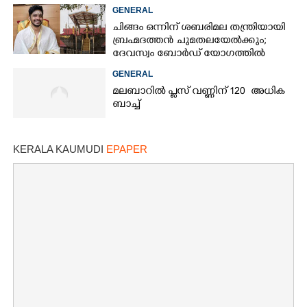
GENERAL
ചിങ്ങം ഒന്നിന് ശബരിമല തന്ത്രിയായി
ബ്രഹ്മദത്തൻ ചുമതലയേൽക്കും;
ദേവസ്വം ബോർഡ് യോഗത്തിൽ
തീരുമാനം
GENERAL
മലബാറിൽ പ്ലസ് വണ്ണിന് 120 അധിക
ബാച്ച്
KERALA KAUMUDI
EPAPER