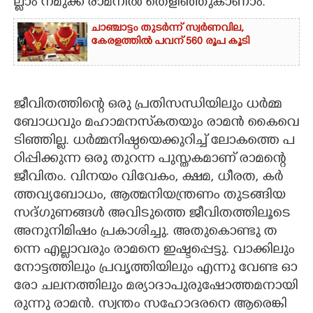
ല്ലാം​ ​ന​മു​ക്ക് ​രാ​മ​നി​ൽ​ ​തെ​ളി​ഞ്ഞു​കാ​ണാം.
ചാഞ്ചാട്ടം തുടർന്ന് സ്വർണവില,
കേരളത്തിൽ പവന് 560 രൂപ കൂടി
ജീ​വി​ത​ത്തി​ന്റെ​ ​ഒ​രു​ ​പ്ര​തി​സ​ന്ധി​യി​ലും​ ​ധ​ർ​മ്മ​
ബോ​ധ​വും​ ​മ​ഹാ​മ​ന​സ്‌​ക​ത​യും​ ​രാ​മ​ൻ​ ​കൈ​വെ​
ടി​ഞ്ഞി​ല്ല.​ ​ധ​ർ​മ്മ​നി​ഷ്ഠ​യെ​ക്കു​റി​ച്ച് ​ലോ​ക​ത്തെ​ ​പ​
ഠി​പ്പി​ക്കു​ന്ന​ ​ഒ​രു​ ​തു​റ​ന്ന​ ​പു​സ്ത​ക​മാ​ണ് ​രാ​മ​ന്റെ​ ​
ജീ​വി​തം.​ ​വി​ന​യം​ ​വി​വേ​കം,​ ​ക്ഷ​മ,​ ​ധീ​ര​ത,​ ​ക​ർ​
ത്ത​വ്യ​ബോ​ധം,​ ​ആ​ത്മ​നി​യ​ന്ത്ര​ണം​ ​തു​ട​ങ്ങി​യ​ ​
സ​ദ്ഗു​ണ​ങ്ങ​ൾ​ ​അ​വി​ടു​ത്തെ​ ​ജീ​വി​ത​ത്തി​ലൂ​ടെ​ ​
അ​നു​നി​മി​ഷം​ ​പ്ര​കാ​ശി​ച്ചു.​ ​അ​തു​കൊ​ണ്ടു​ ​ത​
ന്നെ​ ​എ​ല്ലാ​വ​രും​ ​രാ​മ​നെ​ ​ഇ​ഷ്ട​പ്പെ​ട്ടു.​ ​വാ​ക്കി​ലും​ ​
നോ​ട്ട​ത്തി​ലും​ ​പ്ര​വൃ​ത്തി​യി​ലും​ ​എ​ന്നു​ ​വേ​ണ്ട​ ​ഓ​
രോ​ ​ച​ല​ന​ത്തി​ലും​ ​മ​ര്യാ​ദാ​പു​രു​ഷോ​ത്ത​മ​നാ​യി​
രു​ന്നു​ ​രാ​മ​ൻ.​ ​സ്വ​ന്തം​ ​സ​ഹോ​ദ​ര​നെ​ ​ആ​രെ​ങ്കി​