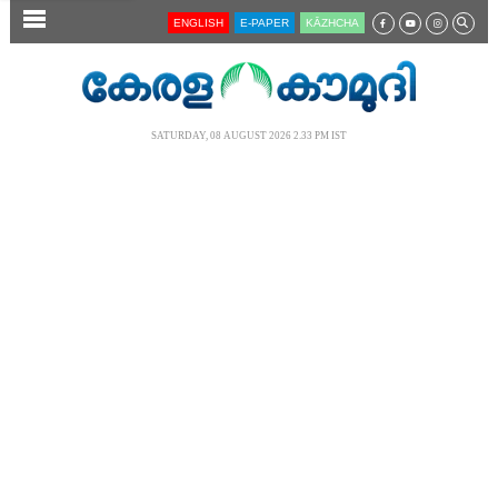
SECTIONS
ENGLISH
E-PAPER
KĀZHCHA
HOME
LATEST
SATURDAY, 08 AUGUST 2026 2.33 PM IST
AUDIO
NOTIFIED NEWS
POLL
KERALA
LOCAL
NEWS 360
CASE DIARY