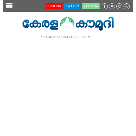
SECTIONS
ENGLISH
E-PAPER
KĀZHCHA
HOME
LATEST
SATURDAY, 08 AUGUST 2026 9.16 AM IST
AUDIO
NOTIFIED NEWS
POLL
KERALA
LOCAL
NEWS 360
CASE DIARY