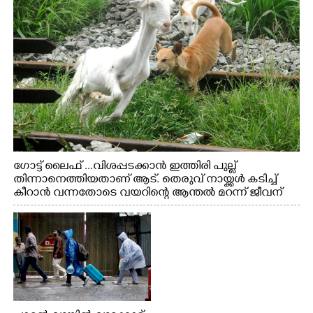
ഗോട്ട് ലൈഫ് ...വിശപ്പടക്കാൻ ഇത്തിരി പുല്ല്
തിന്നാനെത്തിയതാണ് ആട്. തെരുവ് നായ്ക്കൾ കടിച്ച്
കീറാൻ വന്നതോടെ വയറിന്റെ ആന്തൽ മറന്ന് ജീവന്
വേണ്ടിയായി ഓട്ടം. എറണാകുളം വാത്തുരുത്തിയിൽ
നിന്നുള്ള കാഴ്ച