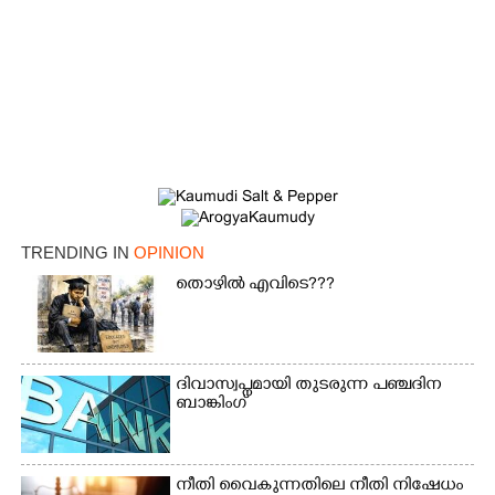
TRENDING IN
OPINION
തൊഴിൽ എവിടെ???
ദിവാസ്വപ്നമായി തുടരുന്ന പഞ്ചദിന
ബാങ്കിംഗ്
നീതി വൈകുന്നതിലെ നീതി നിഷേധം