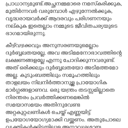
പ്രാധാന്യമുണ്ട്.അച്ഛനമ്മമാരെ നമസ്‌കരിക്കുക,
മുതിർന്നവർ വരുമ്പോൾ എഴുന്നേൽക്കുക,
വൃദ്ധരായവർക്ക് ആദരവും പരിഗണനയും
നല്‌കുക ഇതെല്ലാം നമ്മുടെ ജീവിതചര്യയുടെ
ഭാഗമായിരുന്നു.
കീഴ്‌വഴക്കവും അനുസരണയുമെല്ലാം
ദുർബ്ബലതയല്ലേ, അവ അടിമമനോഭാവത്തിന്റെ
ലക്ഷണങ്ങളല്ലേ എന്നു ചോദിക്കുന്നവരുണ്ട്.
അത് ഒരിക്കലും ദുർബ്ബലതയോ അടിമത്തമോ
അല്ല. കുടുംബത്തിലും സമൂഹത്തിലും
താളലയം നിലനിർത്താനുള്ള പ്രായോഗിക
മാർഗ്ഗങ്ങളാണവ. ഒരു യന്ത്രം തടസ്സമില്ലാതെ
നിരന്തരം പ്രവർത്തിക്കണമെങ്കിൽ
സമയാസമയം അതിനുവേണ്ട
അറ്റകുറ്റപ്പണികൾ ചെയ്ത്‌ എണ്ണയിട്ട്
ഉപയോഗയോഗ്യമാക്കി വയ്ക്കണം. അതുപോലെ
വ്യക്തികൾക്കിടയിലുള്ള അനാവശ്യമായ