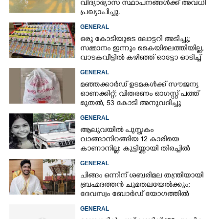
വിദ്യാഭ്യാസ സ്ഥാപനങ്ങൾക്ക് അവധി
പ്രഖ്യാപിച്ചു.
GENERAL
ഒരു കോടിയുടെ ലോട്ടറി അടിച്ചു;
സമ്മാനം ഇന്നും കൈയിലെത്തിയില്ല,
വാടകവീട്ടിൽ കഴിഞ്ഞ് ഓട്ടോ ഓടിച്ച്
73കാരൻ
GENERAL
മഞ്ഞക്കാർഡ് ഉടമകൾക്ക് സൗജന്യ
ഓണക്കിറ്റ്; വിതരണം ഓഗസ്റ്റ് പത്ത്
മുതൽ, 53 കോടി അനുവദിച്ചു
GENERAL
ആലുവയിൽ പുസ്തകം
വാങ്ങാനിറങ്ങിയ 12 കാരിയെ
കാണാനില്ല: കുട്ടിയ്ക്കായി തിരച്ചിൽ
GENERAL
ചിങ്ങം ഒന്നിന് ശബരിമല തന്ത്രിയായി
ബ്രഹ്മദത്തൻ ചുമതലയേൽക്കും;
ദേവസ്വം ബോർഡ് യോഗത്തിൽ
തീരുമാനം
GENERAL