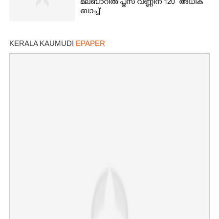
മലബാറിൽ പ്ലസ് വണ്ണിന് 120 അധിക
ബാച്ച്
KERALA KAUMUDI
EPAPER
×
Share this link
Copy Link