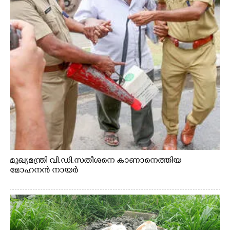
മുഖ്യമന്ത്രി വി.ഡി.സതീശനെ കാണാനെത്തിയ
മോഹനൻ നായർ