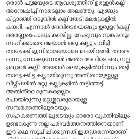
ഒരാൾ പൂജയുടെ ആവശ്യത്തിന് ഉരുളൻകല്ല്
അന്വേഷിച്ച് നാടെല്ലാം അലഞ്ഞു. എങ്ങും
CARTOONS
കിട്ടാഞ്ഞ് ഒടുവിൽ കല്ല് തേടി മലമുകളിൽ
കയറി. എന്നാൽ അവിടെയെങ്ങും ഉരുളൻകല്ല്
LITERATURE
ഒരെണ്ണംപോലും കണ്ടില്ല. ദേഷ്യവും സങ്കടവും
സഹിക്കാതെ അയാൾ ഒരു കല്ലു ചവിട്ടി
ZOOM
താഴേക്കിട്ടു,നിരാശയോടെ മലയിറങ്ങി. താഴെ
വന്നു നോക്കുമ്പോൾ അതാ അവിടെ ഒരു നല്ല
CONTACT US
ഉരുളൻ കല്ല് ! അയാൾ മലമുകളിൽനിന്നും തട്ടി
താഴേക്കിട്ട കല്ലായിരുന്നു അത്.താഴേയ്ക്കുള്ള
വീഴ്ച്‌ചയിൽ മറ്റു കല്ലുകളിൽ തട്ടിത്തട്ടി
അതിൻ്റെ മുനകളെല്ലാം
പോയിരുന്നു.മറ്റുള്ളവരുമായുള്ള
സമ്പർക്കത്തിലൂടെയും
സഹകരണത്തിലൂടെയും ഓരോ വ്യക്തിയിലും
ഉണ്ടാകുന്ന നല്ല പരിവർത്തനത്തിനെയാണ്
ഈ കഥ സൂചിപ്പിക്കുന്നത്.ഇതുതന്നെയാണ്