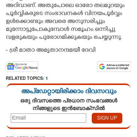
അറിവാണ്. അതുപോലെ ഓരോ തലമുറയും
പൂർവ്വികരുടെ സംഭാവനകൾ വിനയപൂർവ്വം
ഉൾക്കൊണ്ടും അവരെ അനുസരിച്ചും
മുന്നോട്ടുപോകുമ്പോൾ സമൂഹം ഒന്നിച്ചു
വളരുകയും പുരോഗമിക്കുകയും ചെയ്യുന്നു.
- ശ്രീ മാതാ അമൃതാനന്ദമയീ ദേവി
RELATED TOPICS:
1
അപ്ഡേറ്റായിരിക്കാം ദിവസവും
ഒരു ദിവസത്തെ പ്രധാന സംഭവങ്ങൾ
നിങ്ങളുടെ ഇൻബോക്സിൽ