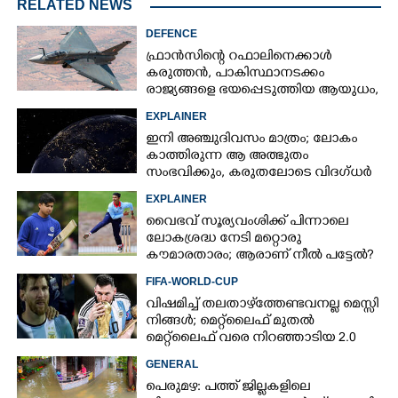
RELATED NEWS
DEFENCE
ഫ്രാൻസിന്റെ റഫാലിനെക്കാൾ
കരുത്തൻ,​ പാകിസ്ഥാനടക്കം
രാജ്യങ്ങളെ ഭയപ്പെടുത്തിയ ആയുധം,​
ഇന്ത്യ നിർമ്മിച്ച എണ്ണം 100ലേക്ക്
EXPLAINER
ഇനി അഞ്ചുദിവസം മാത്രം; ലോകം
കാത്തിരുന്ന ആ അത്ഭുതം
സംഭവിക്കും, കരുതലോടെ വിദഗ്ധർ
EXPLAINER
വൈഭവ് സൂര്യവംശിക്ക് പിന്നാലെ
ലോകശ്രദ്ധ നേടി മറ്റൊരു
കൗമാരതാരം; ആരാണ് നീൽ പട്ടേൽ?
FIFA-WORLD-CUP
വിഷമിച്ച് തലതാഴ്‌ത്തേണ്ടവനല്ല മെസ്സി
നിങ്ങള്‍; മെറ്റ്‌ലൈഫ് മുതല്‍
മെറ്റ്‌ലൈഫ് വരെ നിറഞ്ഞാടിയ 2.0
GENERAL
പെരുമഴ: പത്ത് ജില്ലകളിലെ