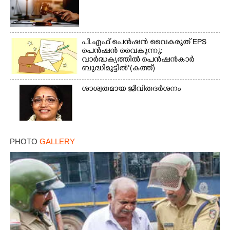
പി.എഫ് പെൻഷൻ വൈകരുത് EPS
പെൻഷൻ വൈകുന്നു:
വാർദ്ധക്യത്തിൽ പെൻഷൻകാർ
ബുദ്ധിമുട്ടിൽ*(കത്ത്)
ശാശ്വതമായ ജീവിതദർശനം
PHOTO
GALLERY