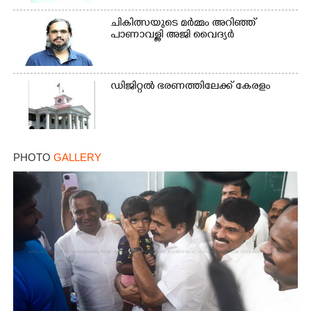
ചികിത്സയുടെ മർമ്മം അറിഞ്ഞ്
പാണാവള്ളി അജി വൈദ്യർ
ഡിജിറ്റൽ ഭരണത്തിലേക്ക് കേരളം
PHOTO
GALLERY