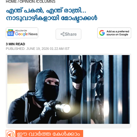
HOME /
OPINION /
COLUMNS
CINEMA
എന്ത് പകൽ, എന്ത് രാത്രി...
നാടുവാഴികളായി മോഷ്ടാക്കൾ
OPINION
Share
PHOTOS
3 MIN READ
PUBLISHED: JUNE 19, 2026 01:22 AM IST
LIFESTYLE
SPIRITUAL
INFO+
ART
ASTRO
ഈ വാർത്ത കേൾക്കാം