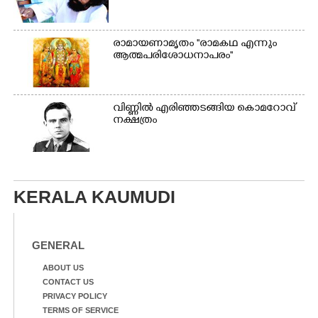
രാമായണാമൃതം ''രാമകഥ എന്നും
ആത്മപരിശോധനാപരം''
വി​ണ്ണി​ൽ​ ​എ​രി​ഞ്ഞ​ട​ങ്ങിയ കൊ​മ​റോ​വ് ​
ന​ക്ഷ​ത്രം
KERALA KAUMUDI
GENERAL
ABOUT US
CONTACT US
PRIVACY POLICY
TERMS OF SERVICE