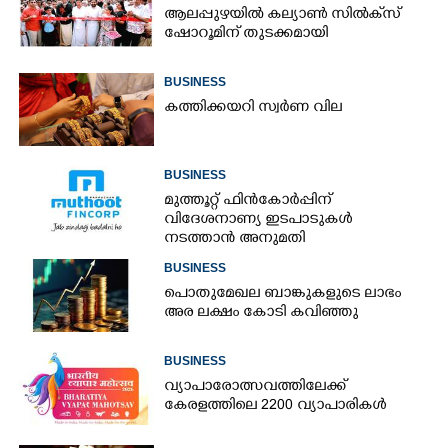
ആലപ്പുഴയിൽ കല്യാൺ സിൽക്‌സ്
ഷോറൂമിന് തുടക്കമായി
BUSINESS
കത്തിക്കയറി സ്വർണ വില
BUSINESS
മുത്തൂറ്റ് ഫിൻകോർപ്പിന്
വിദേശനാണ്യ ഇടപാടുകൾ
നടത്താൻ അനുമതി
BUSINESS
പൊതുമേഖല ബാങ്കുകളുടെ ലാഭം
അര ലക്ഷം കോടി കവിഞ്ഞു
BUSINESS
വ്യാപാരോത്സവത്തിലേക്ക്
കേരളത്തിലെ 2200 വ്യാപാരികൾ