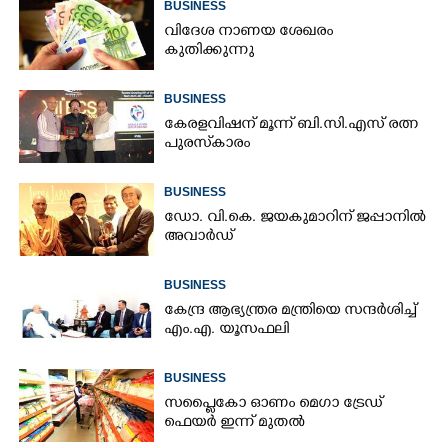
BUSINESS
വിദേശ നാണയ ശേഖരം
കുതിക്കുന്നു
BUSINESS
കേരളവിഷന് മൂന്ന് ബി.സി.എസ് രത്ന
പുരസ്‌കാരം
BUSINESS
ഡോ. വി.കെ. ജയകുമാറിന് ജപ്പാനിൽ
×
Share this link
അവാർഡ്
BUSINESS
കേന്ദ്ര ആഭ്യന്ത്രര മന്ത്രിയെ സന്ദർശിച്ച്
എം.എ. യൂസഫലി
Copy Link
BUSINESS
സപ്ലൈകോ ഓണം മെഗാ ട്രേഡ്
ഫെയർ ഇന്ന് മുതൽ