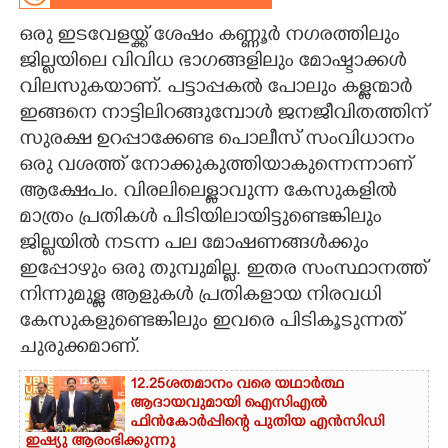
ഒരു ഇടവേളയ്ക്ക് ശേഷം കണ്ണൂർ നഗരത്തിലും
CARTOONS
ജില്ലയിലെ വിവിധ ഭാഗങ്ങളിലും മോഷ്ടാക്കൾ
വിലസുകയാണ്. പട്ടാപ്പകൽ പോലും കള്ളന്മാർ
LITERATURE
ഇങ്ങനെ നാട്ടിലിറങ്ങുമ്പോൾ ജനജീവിതത്തിന്
സുരക്ഷ ഉറപ്പാക്കേണ്ട പൊലീസ് സംവിധാനം
ZOOM
ഒരു വശത്ത് നോക്കുകുത്തിയാകുന്നെന്നാണ്
ആക്ഷേപം. വിരലിലെള്ളാവുന്ന കേസുകളിൽ
CONTACT US
മാത്രം പ്രതികൾ പിടിയിലായിട്ടുണ്ടെങ്കിലും
ജില്ലയിൽ നടന്ന പല മോഷണങ്ങൾക്കും
ഇപ്പോഴും ഒരു തുമ്പുമില്ല. ഇതര സംസ്ഥാനത്ത്
നിന്നുമുള്ള ആളുകൾ പ്രതികളായ നിരവധി
കേസുകളുണ്ടെങ്കിലും ഇവരെ പിടികൂടുന്നത്
ചുരുക്കമാണ്.
12.25ശതമാനം വരെ യഥാർത്ഥ
ആദായവുമായി ഐസിഎൽ
ഫിൻകോർപ്പിന്റെ പുതിയ എൻസിഡി
ഇഷ്യു ആരംഭിക്കുന്നു