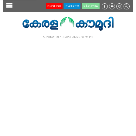
SECTIONS
ENGLISH
E-PAPER
KĀZHCHA
HOME
LATEST
SUNDAY, 09 AUGUST 2026 6.38 PM IST
AUDIO
NOTIFIED NEWS
POLL
KERALA
LOCAL
NEWS 360
CASE DIARY