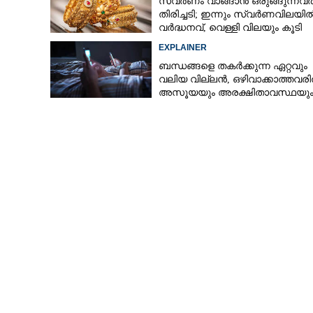
സ്വർണം വാങ്ങാൻ ഒരുങ്ങുന്നവർക
തിരിച്ചടി; ഇന്നും സ്വർണവിലയി
വർദ്ധനവ്, വെള്ളി വിലയും കൂടി
EXPLAINER
ബന്ധങ്ങളെ തകർക്കുന്ന ഏറ്റവും
വലിയ വില്ലൻ, ഒഴിവാക്കാത്തവര
അസൂയയും അരക്ഷിതാവസ്ഥയു
കൂടും