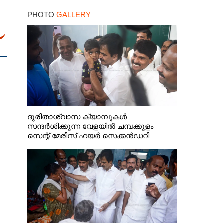
PHOTO
GALLERY
ദുരിതാശ്വാസ ക്യാമ്പുകൾ
സന്ദർശിക്കുന്ന വേളയിൽ ചമ്പക്കുളം
സെന്റ് മേരീസ് ഹയർ സെക്കൻഡറി
സ്കൂളിലെ ക്യാമ്പിലെത്തിയ എ.ഐ.സി.സി
ജനറൽ സെക്രട്ടറി കെ.സി
വേണുഗോപാൽ എം.പി കുരുന്നിനെ
എടുത്ത് ലാളിച്ചപ്പോൾ. സഹകരണ-
എക്സൈസ് വകുപ്പ് മന്ത്രി എം. ലിജു,
കൃഷിവകുപ്പ് മന്ത്രി ടി. സിദ്ദിഖ്, റെജി
ചെറിയാൻ എം. എൽ. എ എന്നിവർ സമീപം