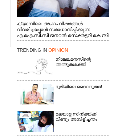
ക്യാമ്പിലെ അംഗം വിഷമങ്ങൾ
വിവരിച്ചപ്പോൾ സമാധാനിപ്പിക്കുന്ന
എ.ഐ.സി.സി ജനറൽ സെക്രട്ടറി കെ.സി
വേണുഗോപാൽ എം.പി. സഹകരണ-
എക്സൈസ് വകുപ്പ് മന്ത്രി എം. ലിജു,
TRENDING IN
OPINION
എന്നിവർ
നിശ്ചലമനസിന്റെ
അത്ഭുതശക്തി
ഭൂ​മി​യി​ലെ​ ​ദൈ​വദൂതൻ
മലയാള സിനിമയ്ക്ക്
വീണ്ടും അമ്പിളിച്ചന്തം