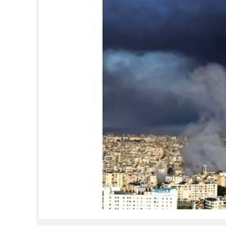
CINEMA
OPINION
PHOTOS
LIFESTYLE
SPIRITUAL
INFO+
ART
ASTRO