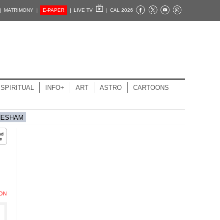
|
MATRIMONY |
E-PAPER
|
LIVE TV
|
CAL 2026
SPIRITUAL
INFO+
ART
ASTRO
CARTOONS
HESHAM
ION