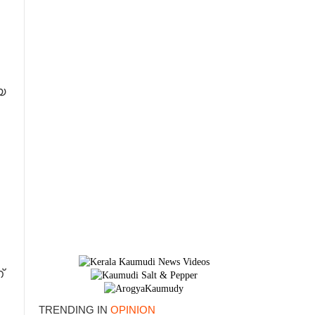
യ
്
TRENDING IN
OPINION