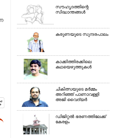
സൗഹൃദത്തിന്റെ
സിദ്ധാന്തങ്ങൾ
്ന
കരുണയുടെ സുന്ദരപാലം
×
കാക്കിത്തിരക്കിലെ
കഥയെഴുത്തുകൾ
ചികിത്സയുടെ മർമ്മം
അറിഞ്ഞ് പാണാവള്ളി
അജി വൈദ്യർ
ഡിജിറ്റൽ ഭരണത്തിലേക്ക്
കേരളം