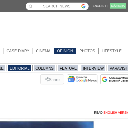
ENGLISH |
KĀZHCHA
CASE DIARY
CINEMA
OPINION
PHOTOS
LIFESTYLE
NE
EDITORIAL
COLUMNS
FEATURE
INTERVIEW
VARAVIS
Share
READ
ENGLISH VERS