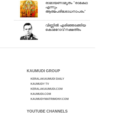
രാമായണാമൃതം ''രാമകഥ
എന്നും
ആത്മപരിശോധനാപരം''
വി​ണ്ണി​ൽ​ ​എ​രി​ഞ്ഞ​ട​ങ്ങിയ
കൊ​മ​റോ​വ് ​ന​ക്ഷ​ത്രം
KAUMUDI GROUP
KERALAKAUMUDI DAILY
KAUMUDY TV
KERALAKAUMUDI.COM
KAUMUDI.COM
KAUMUDYMATRIMONY.COM
YOUTUBE CHANNELS