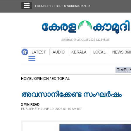
SECTIONS
FOUNDER EDITOR : K SUKUMARAN BA
HOME
LATEST
AUDIO
SUNDAY, 09 AUGUST 2026 3.12 PM IST
NOTIFIED NEWS
LATEST
AUDIO
KERALA
LOCAL
NEWS 360
POLL
KERALA
TIMELI
HOME /
OPINION /
EDITORIAL
LOCAL
അവസാനിക്കേണ്ട സംഘർഷം
NEWS 360
2 MIN READ
PUBLISHED: JUNE 10, 2026 01:10 AM IST
CASE DIARY