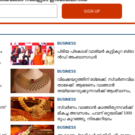
BUSINESS
ം
പ്രി​യ​ ​പ്ര​കാ​ശ് ​വാ​ര്യർ കു​ട്ടി​കൂ​റ​ ​ ബ്രാ​
ൻ​ഡ് ​അം​ബാ​സ​ഡ​ർ
െ
BUSINESS
വിലക്കയറ്റത്തിന് ബ്രേക്ക്, സ്വർണവില
;
താഴേക്ക്: ആഭരണം വാങ്ങാൻ
തയ്യാറെടുക്കുന്നവർക്ക് ആശ്വാസം,
ഇന്നത്തെ നിരക്കറിയാം
BUSINESS
്ന്
സ്വർണം വാങ്ങാൻ കാത്തിരുന്നവർക്ക്
മികച്ച അവസരം; പവന് ഒറ്റയടിക്ക് 1000
രൂപ കുറഞ്ഞു, നിരക്കറിയാം
BUSINESS