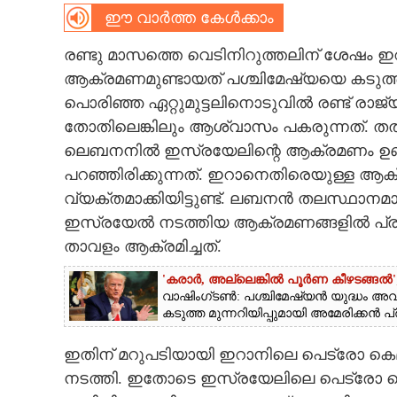
ഈ വാർത്ത കേൾക്കാം
CARTOONS
രണ്ടു മാസത്തെ വെടിനിറുത്തലിന് ശേഷം ഇ
ആക്രമണമുണ്ടായത് പശ്ചിമേഷ്യയെ കടുത്ത സ
LITERATURE
പൊരിഞ്ഞ ഏറ്റുമുട്ടലിനൊടുവിൽ രണ്ട് രാജ
തോതിലെങ്കിലും ആശ്വാസം പകരുന്നത്. ത
ZOOM
ലെബനനിൽ ഇസ്രയേലിന്റെ ആക്രമണം ഉണ്ടാ
പറഞ്ഞിരിക്കുന്നത്. ഇറാനെതിരെയുള്ള ആ
CONTACT US
വ്യക്തമാക്കിയിട്ടുണ്ട്. ലബനൻ തലസ്ഥാനമായ
ഇസ്രയേൽ നടത്തിയ ആക്രമണങ്ങളിൽ പ്
താവളം ആക്രമിച്ചത്.
'കരാർ, അല്ലെങ്കിൽ പൂർണ കീഴടങ്ങൽ'; ഇ
വാഷിംഗ്‌ടൺ: പശ്ചിമേഷ്യൻ യുദ്ധം അവ
കടുത്ത മുന്നറിയിപ്പുമായി അമേരിക്കൻ പ്ര
ഇതിന് മറുപടിയായി ഇറാനിലെ പെട്രോ കെ
നടത്തി. ഇതോടെ ഇസ്രയേലിലെ പെട്രോ കെമ