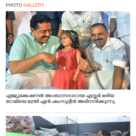
PHOTO
GALLERY
എജ്യുക്കേഷനൽ അംബാസഡറായ എസ്തർ മരിയ
ടോമിയെ മന്ത്രി എൻ.ഷംസുദ്ദീൻ അഭിനന്ദിക്കുന്നു.