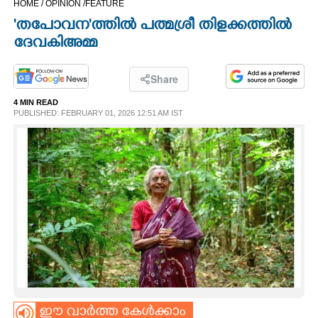
HOME /
OPINION /
FEATURE
CINEMA
'തപോവന'ത്തിൽ പത്മശ്രീ തിളക്കത്തിൽ
ദേവകിഅമ്മ
OPINION
Share
PHOTOS
4 MIN READ
PUBLISHED: FEBRUARY 01, 2026 12:51 AM IST
LIFESTYLE
SPIRITUAL
INFO+
ART
ASTRO
ഈ വാർത്ത കേൾക്കാം