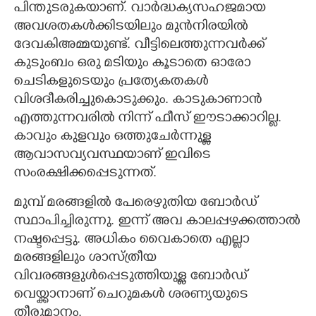
പിന്തുടരുകയാണ്. വാർദ്ധക്യസഹജമായ
അവശതകൾക്കിടയിലും മുൻനിരയിൽ
ദേവകിഅമ്മയുണ്ട്. വീട്ടിലെത്തുന്നവർക്ക്
കുടുംബം ഒരു മടിയും കൂടാതെ ഓരോ
ചെടികളുടെയും പ്രത്യേകതകൾ
വിശദീകരിച്ചുകൊടുക്കും. കാടുകാണാൻ
എത്തുന്നവരിൽ നിന്ന് ഫീസ് ഈടാക്കാറില്ല.
കാവും കുളവും ഒത്തുചേർന്നുള്ള
ആവാസവ്യവസ്ഥയാണ് ഇവിടെ
സംരക്ഷിക്കപ്പെടുന്നത്.
മുമ്പ് മരങ്ങളിൽ പേരെഴുതിയ ബോർഡ്
സ്ഥാപിച്ചിരുന്നു. ഇന്ന് അവ കാലപ്പഴക്കത്താൽ
നഷ്ടപ്പെട്ടു. അധികം വൈകാതെ എല്ലാ
മരങ്ങളിലും ശാസ്ത്രീയ
വിവരങ്ങളുൾപ്പെടുത്തിയുള്ള ബോർഡ്
വെയ്ക്കാനാണ് ചെറുമകൾ ശരണ്യയുടെ
തീരുമാനം.