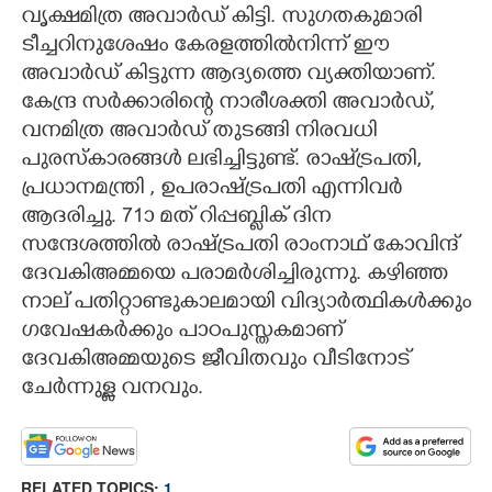
വൃക്ഷമിത്ര അവാർഡ് കിട്ടി. സുഗതകുമാരി
ടീച്ചറിനുശേഷം കേരളത്തിൽനിന്ന് ഈ
×
Share this link
അവാർഡ് കിട്ടുന്ന ആദ്യത്തെ വ്യക്തിയാണ്.
കേന്ദ്ര സർക്കാരിന്റെ നാരീശക്തി അവാർഡ്,
വനമിത്ര അവാർഡ് തുടങ്ങി നിരവധി
പുരസ്കാരങ്ങൾ ലഭിച്ചിട്ടുണ്ട്. രാഷ്‌ട്രപതി,
പ്രധാനമന്ത്രി , ഉപരാഷ്ട്രപതി എന്നിവർ
Copy Link
ആദരിച്ചു. 71ാ മത് റിപ്പബ്ലിക് ദിന
സന്ദേശത്തിൽ രാഷ്ട്രപതി രാംനാഥ്‌ കോവിന്ദ്
ദേവകിഅമ്മയെ പരാമർശിച്ചിരുന്നു. കഴിഞ്ഞ
നാല് പതിറ്റാണ്ടുകാലമായി വിദ്യാർത്ഥികൾക്കും
ഗവേഷകർക്കും പാഠപുസ്തകമാണ്
ദേവകിഅമ്മയുടെ ജീവിതവും വീടിനോട്
ചേർന്നുള്ള വനവും.
RELATED TOPICS:
1