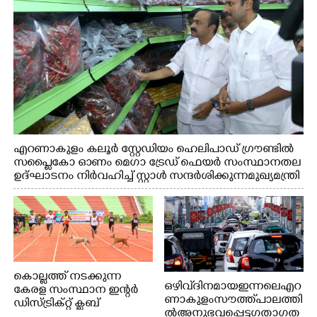
എറണാകുളം കലൂർ സ്റ്റേഡിയം ഹെലിപാഡ് ഗ്രൗണ്ടിൽ
സപ്ളൈകോ ഓണം മെഗാ ട്രേഡ് ഫെയർ സംസ്ഥാനതല
ഉദ്ഘാടനം നിർവഹിച്ച് സ്റ്റാൾ സന്ദർശിക്കുന്ന മുഖ്യമന്ത്രി
വി.ഡി. സതീശൻ. മന്ത്രി അനൂപ് ജേക്കബ് സമീപം
കൊല്ലത്ത് നടക്കുന്ന
ഒഴിവ് ദിനമായ ഇന്നലെ എറ
കേരള സംസ്ഥാന ഇന്റർ
ണാകുളം സൗത്ത് പാലത്തി
ഡിസ്ട്രിക്റ്റ് ക്ലബ്
ൽ അനുഭവപ്പെട്ട ഗതാഗത