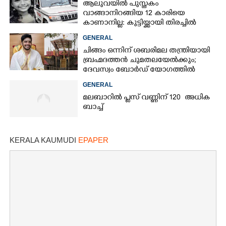
ആലുവയിൽ പുസ്തകം
വാങ്ങാനിറങ്ങിയ 12 കാരിയെ
കാണാനില്ല: കുട്ടിയ്ക്കായി തിരച്ചിൽ
GENERAL
ചിങ്ങം ഒന്നിന് ശബരിമല തന്ത്രിയായി
ബ്രഹ്മദത്തൻ ചുമതലയേൽക്കും;
ദേവസ്വം ബോർഡ് യോഗത്തിൽ
തീരുമാനം
GENERAL
മലബാറിൽ പ്ലസ് വണ്ണിന് 120 അധിക
ബാച്ച്
KERALA KAUMUDI
EPAPER