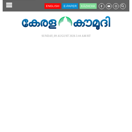
SECTIONS
ENGLISH
E-PAPER
KĀZHCHA
HOME
LATEST
SUNDAY, 09 AUGUST 2026 3.44 AM IST
AUDIO
NOTIFIED NEWS
POLL
KERALA
LOCAL
NEWS 360
CASE DIARY