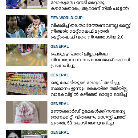
ലോകശ്രദ്ധ നേടി മറ്റൊരു
കൗമാരതാരം; ആരാണ് നീൽ പട്ടേൽ?
FIFA-WORLD-CUP
വിഷമിച്ച് തലതാഴ്‌ത്തേണ്ടവനല്ല മെസ്സി
നിങ്ങള്‍; മെറ്റ്‌ലൈഫ് മുതല്‍
മെറ്റ്‌ലൈഫ് വരെ നിറഞ്ഞാടിയ 2.0
GENERAL
പെരുമഴ: പത്ത് ജില്ലകളിലെ
വിദ്യാഭ്യാസ സ്ഥാപനങ്ങൾക്ക് അവധി
പ്രഖ്യാപിച്ചു.
GENERAL
ഒരു കോടിയുടെ ലോട്ടറി അടിച്ചു;
സമ്മാനം ഇന്നും കൈയിലെത്തിയില്ല,
വാടകവീട്ടിൽ കഴിഞ്ഞ് ഓട്ടോ ഓടിച്ച്
73കാരൻ
GENERAL
മഞ്ഞക്കാർഡ് ഉടമകൾക്ക് സൗജന്യ
ഓണക്കിറ്റ്; വിതരണം ഓഗസ്റ്റ് പത്ത്
മുതൽ, 53 കോടി അനുവദിച്ചു
GENERAL