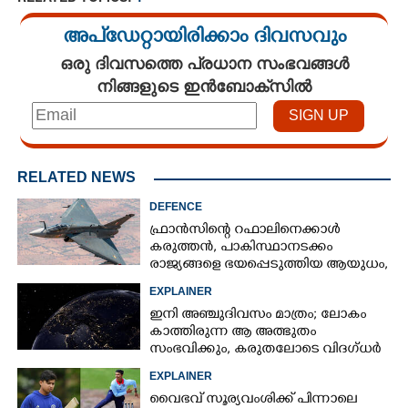
അപ്ഡേറ്റായിരിക്കാം ദിവസവും
ഒരു ദിവസത്തെ പ്രധാന സംഭവങ്ങൾ
നിങ്ങളുടെ ഇൻബോക്സിൽ
RELATED NEWS
DEFENCE
ഫ്രാൻസിന്റെ റഫാലിനെക്കാൾ
കരുത്തൻ,​ പാകിസ്ഥാനടക്കം
രാജ്യങ്ങളെ ഭയപ്പെടുത്തിയ ആയുധം,​
ഇന്ത്യ നിർമ്മിച്ച എണ്ണം 100ലേക്ക്
EXPLAINER
ഇനി അഞ്ചുദിവസം മാത്രം; ലോകം
കാത്തിരുന്ന ആ അത്ഭുതം
സംഭവിക്കും, കരുതലോടെ വിദഗ്ധർ
EXPLAINER
വൈഭവ് സൂര്യവംശിക്ക് പിന്നാലെ