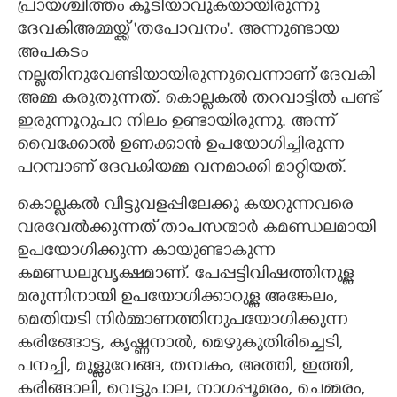
പ്രായശ്ചിത്തം കൂടിയാവുകയായിരുന്നു
ദേവകിഅമ്മയ്ക്ക് 'തപോവനം'. അന്നുണ്ടായ
അപകടം
നല്ലതിനുവേണ്ടിയായിരുന്നുവെന്നാണ് ദേവകി
അമ്മ കരുതുന്നത്. കൊല്ലകൽ തറവാട്ടിൽ പണ്ട്
ഇരുന്നൂറുപറ നിലം ഉണ്ടായിരുന്നു. അന്ന്
വൈക്കോൽ ഉണക്കാൻ ഉപയോഗിച്ചിരുന്ന
പറമ്പാണ് ദേവകിയമ്മ വനമാക്കി മാറ്റിയത്.
കൊല്ലകൽ വീട്ടുവളപ്പിലേക്കു കയറുന്നവരെ
വരവേൽക്കുന്നത് താപസന്മാർ കമണ്ഡലമായി
ഉപയോഗിക്കുന്ന കായുണ്ടാകുന്ന
കമണ്ഡലുവൃക്ഷമാണ്. പേപ്പട്ടിവിഷത്തിനുള്ള
മരുന്നിനായി ഉപയോഗിക്കാറുള്ള അങ്കേലം,
മെതിയടി നിർമ്മാണത്തിനുപയോഗിക്കുന്ന
കരിങ്ങോട്ട, കൃഷ്ണനാൽ, മെഴുകുതിരിച്ചെടി,
പനച്ചി, മുള്ളുവേങ്ങ, തമ്പകം, അത്തി, ഇത്തി,
കരിങ്ങാലി, വെട്ടുപാല, നാഗപ്പൂമരം, ചെമ്മരം,