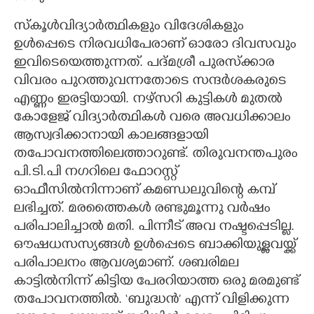
സ്കൂൾവിദ്യാർത്ഥികളും വിദേശികളും
ഉൾപ്പെടെ നിരവധിപേരാണ് ഓരോ ദിവസവും
ഇവിടെയെത്തുന്നത്. പദ്മശ്രീ പുരസ്ക്കാര
വിവരം പുറത്തുവന്നതോടെ സന്ദർശകരുടെ
എണ്ണം ഇരട്ടിയായി. നഴ്സറി കുട്ടികൾ മുതൽ
കോളേജ് വിദ്യാർത്ഥികൾ വരെ അവധിക്കാലം
ആസ്വദിക്കാനായി കാലങ്ങളായി
തപോവനത്തിലെത്താറുണ്ട്. തിരുവനന്തപുരം
പി.ടി.പി നഗറിലെ ഫോറസ്റ്റ്
ഓഫീസിൽനിന്നാണ് കമണ്ഡലുവിന്റെ കമ്പ്
ലഭിച്ചത്. മരത്തൈകൾ രണ്ടുമൂന്നു വർഷം
പരിപാലിച്ചാൽ മതി. പിന്നീട് അവ നഷ്ടപ്പെടില്ല.
ഔഷധസസ്യങ്ങൾ ഉൾപ്പെടെ ബാക്കിയുള്ളവയ്ക്ക്
പരിപാലനം ആവശ്യമാണ്. ശബരിമല
കാട്ടിൽനിന്ന്‌ കിട്ടിയ പേരറിയാത്ത ഒരു മരമുണ്ട്
തപോവനത്തിൽ. ‘ബുദ്ധൻ’ എന്ന് വിളിക്കുന്ന