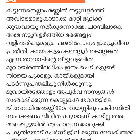
കിട്ടുന്നതെല്ലാം മണ്ണിൽ നട്ടുവളർത്തി
CARTOONS
അവിടമൊരു കാടാക്കി മാറ്റി ഭൂമിക്ക്
ശുദ്ധവായു നൽകുന്നൊരമ്മ. പറമ്പിലാകെ
LITERATURE
അമ്മ നട്ടുവളർത്തിയ മരങ്ങളും
വള്ളിപ്പടർപ്പുകളും. പകൽപോലും ഇരുട്ടുവീണ
ZOOM
പ്രതീതി. കായംകുളം കണ്ടല്ലൂർ കൊല്ലകൽ
എന്ന തറവാടിന്റെ വീട്ടുവളപ്പിൽ
CONTACT US
മൂവായിരത്തിലധികം ഇനം ചെടികളുണ്ട്.
നിറയെ പൂക്കളും കായ്‌കളുമായി
പടർന്നുപന്തലിച്ചു നിൽക്കുന്നു.
മൂവായിരത്തോളം അപൂർവ സസ്യങ്ങൾ
സംരക്ഷിക്കുന്ന കൊല്ലകൽ തറവാട്ടിലെ
ജി.ദേവകിഅമ്മയ്ക്ക് 92ാം വയസ്സിലും പരിസ്ഥിതി
സംരക്ഷണം ജീവിതചര്യയാണ്. കാടില്ലാത്ത
ആലപ്പുഴയിൽ 'തപോവന'മൊരുക്കി
പ്രകൃതിയോട് ചേർന്ന് ജീവിക്കുന്ന ദേവകിഅമ്മ