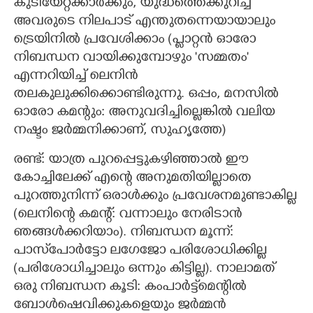
കുടിയേറ്റക്കാർക്കും,​ യുദ്ധത്തെക്കുറിച്ച്
അവരുടെ നിലപാട് എന്തുതന്നെയായാലും
ട്രെയിനിൽ പ്രവേശിക്കാം (പ്ളാറ്റൻ ഓരോ
നിബന്ധന വായിക്കുമ്പോഴും 'സമ്മതം"
എന്നറിയിച്ച് ലെനിൻ
തലകുലുക്കിക്കൊണ്ടിരുന്നു. ഒപ്പം,​ മനസിൽ
ഓരോ കമന്റും: അനുവദിച്ചില്ലെങ്കിൽ വലിയ
നഷ്ടം ജർമ്മനിക്കാണ്,​ സുഹൃത്തേ)​
രണ്ട്: യാത്ര പുറപ്പെട്ടുകഴിഞ്ഞാൽ ഈ
കോച്ചിലേക്ക് എന്റെ അനുമതിയില്ലാതെ
പുറത്തുനിന്ന് ഒരാൾക്കും പ്രവേശനമുണ്ടാകില്ല
(ലെനിന്റെ കമന്റ്: വന്നാലും നേരിടാൻ
ഞങ്ങൾക്കറിയാം)​. നിബന്ധന മൂന്ന്:
പാസ്‌പോർട്ടോ ലഗേജോ പരിശോധിക്കില്ല
(പരിശോധിച്ചാലും ഒന്നും കിട്ടില്ല). നാലാമത്
ഒരു നിബന്ധന കൂടി: കംപാർട്ട്മെന്റിൽ
ബോൾഷെവിക്കുകളെയും ജർമ്മൻ