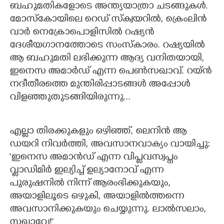
ബഹുമതികളോടെ അന്ത്യയാത്രാ ചടങ്ങുകൾ.
മോസ്കോയിലെ റെഡ് സ്ക്വയറിൽ,​ ക്രെംലിൻ
വാർ നെക്രോപൊളിസിൽ റഷ്യൻ
ദേശീയഗാനത്തോടെ സംസ്കാരം. റഷ്യയിൽ
ആ ബഹുമതി ലഭിക്കുന്ന ആദ്യ വനിതയായി,​
ഇനെസ അമാർഡ് എന്ന പെൺസഖാവ്. റയ്ൻ
നദീതീരത്തെ മുന്തിരിപ്പാടങ്ങൾ അപ്പോൾ
വിളഞ്ഞുതുടങ്ങിയിരുന്നു...
എല്ലാ തിരക്കുകളും ഒഴിഞ്ഞ്,​ ലെനിൻ ആ
ഡയറി നിവർത്തി,​ അവസാനവാക്യം വായിച്ചു:
'ഇനെസ അമാൻഡ് എന്ന വിപ്ളവസ്വപ്നം
വ്ളാഡിമിർ ഇല്യിച്ച് ഉല്യാനോവ് എന്ന
പുരുഷനിൽ നിന്ന് ആരംഭിക്കുകയും,​
അയാളിലൂടെ ഒഴുകി,​ അയാളിൽത്തന്നെ
അവസാനിക്കുകയും ചെയ്യുന്നു. ലാൽസലാം,​
സഖാവേ!"