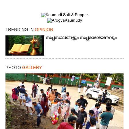
TRENDING IN
OPINION
സപ്തസാലങ്ങളും സപ്തരാമായണവും
PHOTO
GALLERY