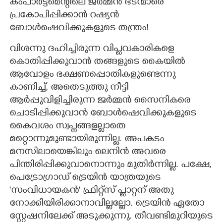
കംപാർട്ട്മെന്റിലെ ജർമ്മൻ ഭടന്മാരെ
പ്രകോപിപ്പിക്കാൻ റഷ്യൻ
ബോൾഷെവിക്കുകളുടെ തന്ത്രം!
വിശന്നു ദഹിച്ചിരുന്ന വിപ്ളവകാരികളെ
കൊതിപ്പിക്കുവാൻ തങ്ങളുടെ കൈയിൽ
ആവോളം ഭക്ഷണപ്പൊതികളുണ്ടെന്നു
കാണിച്ച്,​ അതെടുത്തു നീട്ടി
ആർപ്പുവിളിച്ചിരുന്ന ജർമ്മൻ സൈനികരെ
ചൊടിപ്പിക്കുവാൻ ബോൾഷെവിക്കുകളുടെ
കൈവശം സ്വപ്നങ്ങളല്ലാതെ
മറ്റൊന്നുമുണ്ടായിരുന്നില്ല. അപകടം
മനസിലായെങ്കിലും ലെനിൻ അവരെ
പിന്തിരിപ്പിക്കുവാനൊന്നും മുതിർന്നില്ല. പക്ഷേ,​
പെട്രോഗ്രാഡ് ട്രെയിൻ യാത്രയുടെ
'സംവിധായകൻ" ഫ്രിറ്റ്സ് പ്ളാറ്റന് അതു
നോക്കിയിരിക്കാനാവില്ലല്ലോ. ട്രെയിൻ ഏതോ
സ്റ്റേഷനിലേക്ക് അടുക്കുന്നു. തീവണ്ടിമുറിയുടെ