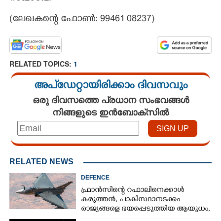
(ലേഖകന്റെ ഫോൺ: 99461 08237)​
RELATED TOPICS:
1
അപ്ഡേറ്റായിരിക്കാം ദിവസവും
ഒരു ദിവസത്തെ പ്രധാന സംഭവങ്ങൾ
നിങ്ങളുടെ ഇൻബോക്സിൽ
RELATED NEWS
DEFENCE
ഫ്രാൻസിന്റെ റഫാലിനെക്കാൾ
കരുത്തൻ,​ പാകിസ്ഥാനടക്കം
രാജ്യങ്ങളെ ഭയപ്പെടുത്തിയ ആയുധം,​
ഇന്ത്യ നിർമ്മിച്ച എണ്ണം 100ലേക്ക്