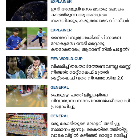
EXPLAINER
ഇനി അഞ്ചുദിവസം മാത്രം; ലോകം
കാത്തിരുന്ന ആ അത്ഭുതം
സംഭവിക്കും, കരുതലോടെ വിദഗ്ധർ
EXPLAINER
വൈഭവ് സൂര്യവംശിക്ക് പിന്നാലെ
ലോകശ്രദ്ധ നേടി മറ്റൊരു
കൗമാരതാരം; ആരാണ് നീൽ പട്ടേൽ?
FIFA-WORLD-CUP
വിഷമിച്ച് തലതാഴ്‌ത്തേണ്ടവനല്ല മെസ്സി
നിങ്ങള്‍; മെറ്റ്‌ലൈഫ് മുതല്‍
മെറ്റ്‌ലൈഫ് വരെ നിറഞ്ഞാടിയ 2.0
GENERAL
പെരുമഴ: പത്ത് ജില്ലകളിലെ
വിദ്യാഭ്യാസ സ്ഥാപനങ്ങൾക്ക് അവധി
പ്രഖ്യാപിച്ചു.
GENERAL
ഒരു കോടിയുടെ ലോട്ടറി അടിച്ചു;
സമ്മാനം ഇന്നും കൈയിലെത്തിയില്ല,
വാടകവീട്ടിൽ കഴിഞ്ഞ് ഓട്ടോ ഓടിച്ച്