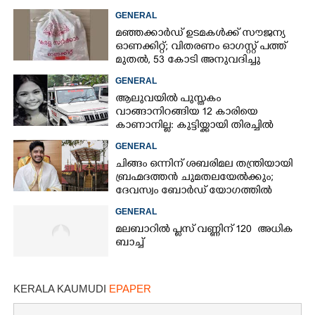
73കാരൻ
GENERAL
മഞ്ഞക്കാർഡ് ഉടമകൾക്ക് സൗജന്യ
ഓണക്കിറ്റ്; വിതരണം ഓഗസ്റ്റ് പത്ത്
മുതൽ, 53 കോടി അനുവദിച്ചു
GENERAL
ആലുവയിൽ പുസ്തകം
വാങ്ങാനിറങ്ങിയ 12 കാരിയെ
കാണാനില്ല: കുട്ടിയ്ക്കായി തിരച്ചിൽ
GENERAL
ചിങ്ങം ഒന്നിന് ശബരിമല തന്ത്രിയായി
ബ്രഹ്മദത്തൻ ചുമതലയേൽക്കും;
ദേവസ്വം ബോർഡ് യോഗത്തിൽ
തീരുമാനം
GENERAL
മലബാറിൽ പ്ലസ് വണ്ണിന് 120 അധിക
ബാച്ച്
KERALA KAUMUDI
EPAPER