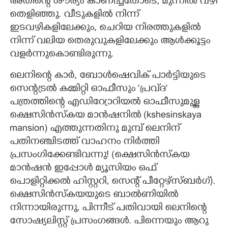
അതിന്റെ ശൗര്യം കാണിച്ചതോടെ,​ മുന്നിൽ വഴി
തെളിഞ്ഞു. വീടുകളിൽ നിന്ന്
ഇടവഴികളിലേക്കും,​ ചെറിയ നിരത്തുകളിൽ
നിന്ന് വലിയ തെരുവുകളിലേക്കും ആൾക്കൂട്ടം
വള‌ർന്നുകൊണ്ടിരുന്നു.
ലെനിന്റെ കാർ,​ ബോൾഷെവിക് പാർട്ടിയുടെ
സെന്റട്രൽ കമ്മിറ്റി ഓഫീസും 'പ്രവ്ദ"
പത്രത്തിന്റെ എഡിറ്രോറിയൽ ഓഫീസുമുള്ള
ക്ഷെസിൻസ്കയ മാൻഷനിൽ (kshesinskaya
mansion) എത്തുന്നതിനു മുമ്പ് ലെനിന്
പതിനഞ്ചിടത്ത് വാഹനം നിർത്തി
പ്രസംഗിക്കേണ്ടിവന്നു! (ക്ഷെസിൻസ്കയ
മാൻഷൻ ഇപ്പോൾ മ്യൂസിയം ഒഫ്
പൊളിറ്റിക്കൽ ഹിസ്റ്ററി,​ സെന്റ് പീറ്റേഴ്സ്ബർഗ്)​.
ക്ഷെസിൻസ്കയയുടെ ബാൽണിയിൽ
നിന്നായിരുന്നു,​ പിന്നീട് പതിവായി ലെനിന്റെ
സോഷ്യലിസ്റ്റ് പ്രസംഗങ്ങൾ. പിന്നെയും ആറു