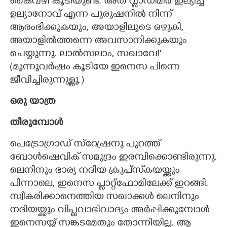
കൈവഴി കൂടിയുണ്ട്. അത് വ്ളാഡിമിർ ഇല്യിച്ച്
ഉല്യാനോവ് എന്ന പുരുഷനിൽ നിന്ന്
×
ആരംഭിക്കുകയും,​ അയാളിലൂടെ ഒഴുകി,​
Share this link
അയാളിൽത്തന്നെ അവസാനിക്കുകയും
ചെയ്യുന്നു. ലാൽസലാം,​ സഖാവേ!"
(മൂന്നുവർഷം കൂടിയേ ഇനെസ പിന്നെ
ജീവിച്ചിരുന്നുള്ളൂ.)​
Copy Link
ഒരു യാത്ര
തീരുമ്പോൾ
പെട്രോഗ്രാഡ് സ്റ്രേഷനു പുറത്ത്
ബോൾഷെവിക് സമുദ്രം ഇരമ്പിക്കൊണ്ടിരുന്നു.
ലെനിനും ഭാര്യ നദിയ ക്രുപ്‌സ്‌കയയ്ക്കും
പിന്നാലെ,​ ഇനെസ പ്ളാറ്റ്ഫോമിലേക്ക് ഇറങ്ങി.
സ്വീകരിക്കാനെത്തിയ സഖാക്കൾ ലെനിനും
നദിയയ്ക്കും വിപ്ളവാഭിവാദ്യം അർപ്പിക്കുമ്പോൾ
ഇനെസയ്ക്ക് സങ്കടമേതും തോന്നിയില്ല. ആ