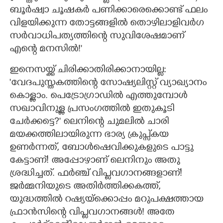
ബൂർഷ്വാ ചൂഷകർ പണിക്കാരെക്കൊണ്ട് ഫലം
വിളയിക്കുന്ന തോട്ടങ്ങളിൽ തൊഴിലാളിവർഗ
സർവാധിപത്യത്തിന്റെ സുവിശേഷമാണ്
എന്റെ മനസിൽ!"
ഇനെസയ്ക്ക് ചിരിക്കാതിരിക്കാനായില്ല:
'വേദപുസ്തകത്തിന്റെ സോഷ്യലിസ്റ്റ് വ്യാഖ്യാനം
കൊള്ളാം. പെട്രോഗ്രാഡിൽ എത്തുമ്പോൾ
സഖാവിനുള്ള പ്രസംഗത്തിൽ ഇതുകൂടി
ചേർക്കട്ടെ?" ലെനിന്റെ ചുമലിൽ ചാരി
മയക്കത്തിലായിരുന്ന ഭാര്യ ക്രുപ്സ്‌കയ
ഉണർന്നത്,​ ബോൾഷെവിക്കുകളുടെ പാട്ടു
കേട്ടാണ്! അപ്പോഴാണ് ലെനിനും അതു
ശ്രദ്ധിച്ചത്. ഫ്ര‍ഞ്ച് വിപ്ളവഗാനങ്ങളാണ്!
ജർമ്മനിയുടെ അതിർത്തിക്കകത്ത്,​
യുദ്ധത്തിൽ റഷ്യയ്ക്കൊപ്പം മറുപക്ഷത്തായ
ഫ്രാൻസിന്റെ വിപ്ളവഗാനങ്ങൾ! അതേ