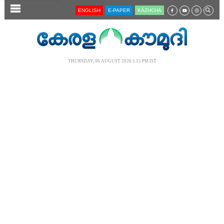
SECTIONS
ENGLISH
E-PAPER
KĀZHCHA
HOME
LATEST
THURSDAY, 06 AUGUST 2026 5.15 PM IST
AUDIO
NOTIFIED NEWS
POLL
KERALA
LOCAL
NEWS 360
CASE DIARY