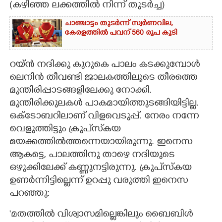
(കഴിഞ്ഞ ലക്കത്തിൽ നിന്ന് തുട‌ർച്ച)​
CARTOONS
ചാഞ്ചാട്ടം തുടർന്ന് സ്വർണവില,
കേരളത്തിൽ പവന് 560 രൂപ കൂടി
LITERATURE
റയ്ൻ നദിക്കു കുറുകെ പാലം കടക്കുമ്പോൾ
ZOOM
ലെനിൻ തീവണ്ടി ജാലകത്തിലൂടെ തീരത്തെ
മുന്തിരിപ്പാടങ്ങളിലേക്കു നോക്കി.
മുന്തിരിക്കുലകൾ പാകമായിത്തുടങ്ങിയിട്ടില്ല.
CONTACT US
ഒക്ടോബറിലാണ് വിളവെടുപ്പ്. നേരം നന്നേ
വെളുത്തിട്ടും ക്രുപ്‌സ്‌കയ
മയക്കത്തിൽത്തന്നെയായിരുന്നു. ഇനെസ
ആകട്ടെ,​ പാലത്തിനു താഴെ നദിയുടെ
ഒഴുക്കിലേക്ക് കണ്ണുനട്ടിരുന്നു. ക്രുപ്‌സ്കയ
ഉണർന്നിട്ടില്ലെന്ന് ഉറപ്പു വരുത്തി ഇനെസ
പറഞ്ഞു:
'മതത്തിൽ വിശ്വാസമില്ലെങ്കിലും ബൈബിൾ