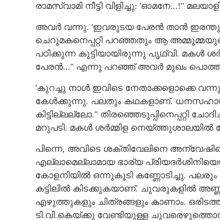
രാമസ്വാമി നീട്ടി വിളിച്ചു: 'ഓമനേ...!" മലയാളി 
അവർ വന്നു. 'ഇവരുടയ പേരൻ താൻ ഇരന്തുവിട
ചെറുമകനെപ്പറ്റി പറഞ്ഞതും ആ അമ്മൂമ്മയ
കരൂർ; ഉണങ്ങാത്ത
പഠിക്കുന്ന കുട്ടിയായിരുന്നു പൃഥ്വി. മകൾ
പേരൻ..." എന്നു പറഞ്ഞ് അവർ മുഖം പൊത്ത
'കുറച്ചു നാൾ ഇവിടെ നേതാക്കളൊക്കെ വന്നു.
കേൾക്കുന്നു. പലതും കഥകളാണ്. ധനസഹായമൊ
കിട്ടില്ലല്ലോ." തിരഞ്ഞെടുപ്പിനെപ്പറ്റി ചോ
മറുപടി. മകൾ ശർമ്മിള നെയ്ത്തുശാലയിൽ പ
പിന്നെ, അവിടെ ശക്തിവേലിനെ അന്വേഷിച്ചെ
എല്ലാമെല്ലാമായ ഭാര്യ പ്രിയദർശിനിയെ
കോളനിയിൽ ഒന്നുകൂടി കണ്ണോടിച്ചു. പലരു
കട്ടിലിൽ കിടക്കുകയാണ്. ചുവരുകളിൽ അണ്ണ
എഴുത്തുകളും ചിത്രങ്ങളും കാണാം. ഒരിടത്
ടി.വി.കെയ്ക്കു വേണ്ടിയുള്ള ചുവരെഴുത്തൊ