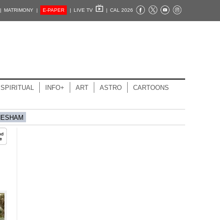
|
MATRIMONY |
E-PAPER
|
LIVE TV
|
CAL 2026
SPIRITUAL
INFO+
ART
ASTRO
CARTOONS
HESHAM