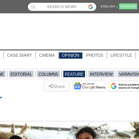
ENGLISH |
KĀZHCHA
CASE DIARY
CINEMA
OPINION
PHOTOS
LIFESTYLE
NE
EDITORIAL
COLUMNS
FEATURE
INTERVIEW
VARAVIS
Share