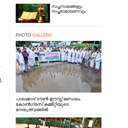
സപ്തസാലങ്ങളും
സപ്തരാമായണവും
PHOTO
GALLERY
.
.
×
പാലക്കാട് ടൗൺ ഈസ്റ്റ് മണ്ഡലം
കോൺഗ്രസ് കമ്മിറ്റിയുടെ
നേതൃത്വത്തിൽ