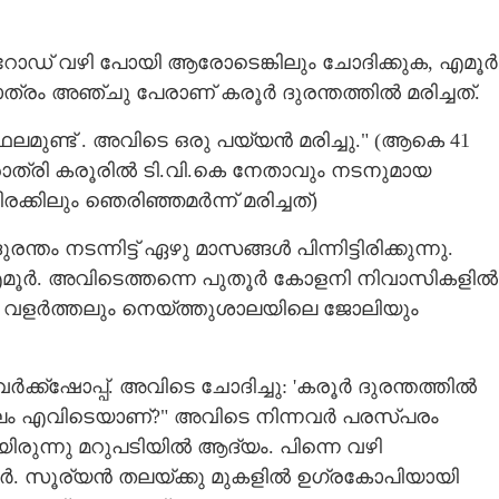
് റോഡ് വഴി പോയി ആരോടെങ്കിലും ചോദിക്കുക, എമൂർ
രം അഞ്ചു പേരാണ് കരൂർ ദുരന്തത്തിൽ മരിച്ചത്.
സ്ഥലമുണ്ട് . അവിടെ ഒരു പയ്യൻ മരിച്ചു." (ആകെ 41
ാത്രി കരൂരിൽ ടി.വി.കെ നേതാവും നടനുമായ
രക്കിലും ഞെരിഞ്ഞമർന്ന് മരിച്ചത്)
തം നടന്നിട്ട് ഏഴു മാസങ്ങൾ പിന്നിട്ടിരിക്കുന്നു.
 എമൂർ. അവിടെത്തന്നെ പുതൂർ കോളനി നിവാസികളിൽ
ാലി വളർത്തലും നെയ്ത്തുശാലയിലെ ജോലിയും
്ക്‌ഷോപ്പ്. അവിടെ ചോദിച്ചു: 'കരൂ‌ർ ദുരന്തത്തിൽ
്ഥലം എവിടെയാണ്?" അവിടെ നിന്നവർ പരസ്പരം
ിരുന്നു മറുപടിയിൽ ആദ്യം. പിന്നെ വഴി
ൂർ. സൂര്യൻ തലയ്ക്കു മുകളിൽ ഉഗ്രകോപിയായി