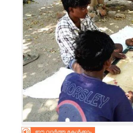
CINEMA
OPINION
PHOTOS
LIFESTYLE
SPIRITUAL
INFO+
ART
ASTRO
ഈ വാർത്ത കേൾക്കാം