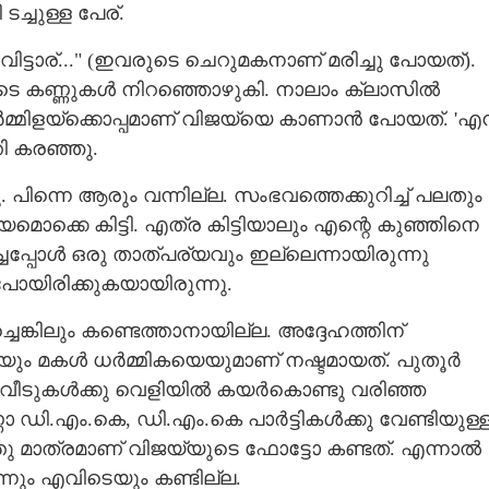
ടച്ചുള്ള പേര്.
്ടാര്..." (ഇവരുടെ ചെറുമകനാണ് മരിച്ചു പോയത്).
Copy Link
ുടെ കണ്ണുകൾ നിറഞ്ഞൊഴുകി. നാലാം ക്ലാസിൽ
 കണ്ണീർപ്പൊട്ട്
 ശർമ്മിളയ്ക്കൊപ്പമാണ് വിജയ്‌യെ കാണാൻ പോയത്. '
ി കരഞ്ഞു.
 പിന്നെ ആരും വന്നില്ല. സംഭവത്തെക്കുറിച്ച് പലതും
ക്കെ കിട്ടി. എത്ര കിട്ടിയാലും എന്റെ കുഞ്ഞിനെ
ദിച്ചപ്പോൾ ഒരു താത്പര്യവും ഇല്ലെന്നായിരുന്നു
ോയിരിക്കുകയായിരുന്നു.
ങ്കിലും കണ്ടെത്താനായില്ല. അദ്ദേഹത്തിന്
യും മകൾ ധർമ്മികയെയുമാണ് നഷ്ടമായത്. പുതൂർ
ം വീടുകൾക്കു വെളിയിൽ കയർകൊണ്ടു വരിഞ്ഞ
ാ ഡി.എം.കെ, ഡി.എം.കെ പാർട്ടികൾക്കു വേണ്ടിയുള്
തു മാത്രമാണ് വിജയ്‌യുടെ ഫോട്ടോ കണ്ടത്. എന്നാൽ
ന്നും എവിടെയും കണ്ടില്ല.