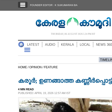
SECTIONS
FOUNDER EDITOR : K SUKUMARAN BA
HOME
LATEST
AUDIO
THURSDAY, 06 AUGUST 2026 5.34 PM IST
NOTIFIED NEWS
LATEST
AUDIO
KERALA
LOCAL
NEWS 360
POLL
KERALA
TIMELI
HOME /
OPINION /
FEATURE
LOCAL
കരൂർ; ഉണങ്ങാത്ത കണ്ണീർപ്പൊട്ട്
NEWS 360
4 MIN READ
PUBLISHED: APRIL 19, 2026 12:57 AM IST
CASE DIARY