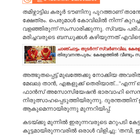
CARTOONS
തമിഴ്നാട്ടില കരൂർ ടൗണിനു പുറത്താണ് താ
ക്ഷേത്രം. പെരുമാൾ കോവിലിൽ നിന്ന് കുറച
വളഞ്ഞിരുന്ന് സംസാരിക്കുന്നു. സ്വയം പരി
LITERATURE
മരിച്ചവരുടെ ബന്ധുക്കൾ കഴിയുന്നത് എവിട
ZOOM
ചാഞ്ചാട്ടം തുടർന്ന് സ്വർണവില, കേരള
തിരുവനന്തപുരം: കേരളത്തിൽ വീണ്ടും സ്വ
CONTACT US
അത്ഭുതപ്പെട്ട് മുഖത്തേക്കു നോക്കിയ അവരിൽ
മേഖല)​ താൻ, എങ്കളുക്ക് തെരിയാത്..."എന്ന് ഒ
ഫാൻസ് അസോസിയേഷൻ ഭാരവാഹി സെന്തിൽ 
നിരുത്സാഹപ്പെടുത്തിയിരുന്നു. ദുരന്തത്ത
ആകുമെന്നായിരുന്നു മുന്നറിയിപ്പ്.
കടയ്ക്കു മുന്നിൽ ഇരുന്നവരുടെ മറുപടി കേട്ട
കൂട്ടമായിരുന്നവരിൽ ഒരാൾ വിളിച്ചു: 'തമ്പി, ഇങ