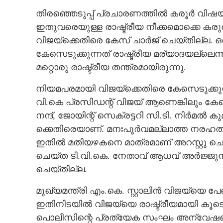
തിരഞ്ഞെടുപ്പ് പ്രചാരണത്തിൽ കരൂർ വിഷയ
ഇതുവരെയുള്ള രാഷ്ട്രീയ നീക്കമൊക്കെ കരുത
വിജയ്‌ക്കെതിരെ കേസ് ചാർജ് ചെയ്തില്ല. 
കേസെടുക്കുന്നത് രാഷ്ട്രീയ മര്യാദയല്ലെന്നു
മറ്റൊരു രാഷ്ട്രീയ തന്ത്രമായിരുന്നു.
നിയമപരമായി വിജയ്‌ക്കെതിരെ കേസെടുക്കുന്നതിന്
വി.​കെ​ ​പ്ര​സി​ഡ​ന്റ് ​വി​ജ​യ് ​ആ​ണെ​ങ്കി​ലും​ ​കേ​
ന​ന്ദ്,​ ​ജോ​യി​ന്റ് ​സെ​ക്ര​ട്ട​റി​ ​സി.​ടി.​ ​നി​ർ​മ​ൽ​ ​ക
ക്കെ​തി​രെ​യാ​ണ്.​ ​മ​നഃപൂ​ർ​വ​മ​ല്ലാ​ത്ത​ ​ന​ര​ഹ​ത്യ​
ഇതിൽ മ​തി​യ​ഴ​ക​നെ മാത്രമാണ് അറസ്റ്റു 
ചെയ്ത ടി.വി.കെ. നേതാവ് ആധവ് അർജ്ജുനയ്
ചെയ്തില്ല.
മുഖ്യമന്ത്രി എം.കെ. സ്റ്റാലിൻ വിജയ്‌യെ പേ
ഇതിനിടയിൽ വിജയ്‌യെ രാഷ്ട്രീയമായി കൂടെ കൂ
പൊലീസിന്റെ പ്രത്യേക സംഘം അന്വേഷണം