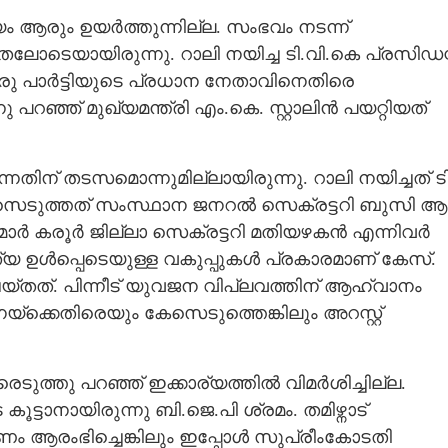
ം ആരും ഉയർത്തുന്നില്ല. സംഭവം നടന്ന്
ലോടെയായിരുന്നു. റാലി നയിച്ച ടി.വി.കെ പ്രസി‌ഡന്
ഒരു പാർട്ടിയുടെ പ്രധാന നേതാവിനെതിരെ
 പറഞ്ഞ് മുഖ്യമന്ത്രി എം.കെ. സ്റ്റാലിൻ പയറ്റിയത്
 തടസമൊന്നുമില്ലായിരുന്നു. റാ​ലി​ ​ന​യി​ച്ച​ത് ​ടി.
സെ​ടു​ത്ത​ത് ​സം​സ്ഥാ​ന​ ​ജ​ന​റ​ൽ​ ​സെ​ക്ര​ട്ട​റി​ ​ബു​സി​ ​ആ​
ു​മാ​ർ​ ​ക​രൂ​ർ​ ​ജി​ല്ലാ​ ​സെ​ക്ര​ട്ട​റി​ ​മ​തി​യ​ഴ​ക​ൻ​ ​എ​ന്നി​വ​ർ​
 ​ഉ​ൾ​പ്പെ​ടെ​യു​ള്ള​ ​വ​കു​പ്പു​ക​ൾ​ ​പ്ര​കാ​ര​മാ​ണ് ​കേ​സ്.​ ​
ചെയ്തത്. പിന്നീട് യുവജന വിപ്ലവത്തിന് ആഹ്വാനം
ക്കെതിരെയും കേസെടുത്തെങ്കിലും അറസ്റ്റ്
രെടുത്തു പറ‌ഞ്ഞ് ഇക്കാര്യത്തിൽ വിമർശിച്ചില്ല.
ട്ടാനായിരുന്നു ബി.ജെ.പി ശ്രമം. തമിഴ്നാട്
 ആരംഭിച്ചെങ്കിലും ഇപ്പോൾ സുപ്രീംകോടതി