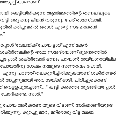
െടുപ്പ് കാലമാണ്.
ായി കെട്ടിയിരിക്കുന്ന ആൽമരത്തിന്റെ തണലിലൂടെ
്ടി ഒരു മനുഷ്യൻ വരുന്നു. പേര് രാമസ്വാമി.
രൂരിൽ മരിച്ചവരിൽ ഒരാൾ എന്റെ സഹോദരൻ
."
പോൾ 'വേലയ്ക്ക് പോയിട്ടാര്"എന്ന് മകൻ
ശക്തിവേലിന്റെ അമ്മ സമുദ്ര‌യാണ് ദുരന്തത്തിൽ
ോദിച്ചപ്പോൾ ശക്തിവേൽ ഒന്നും പറയാൻ തയ്യാറായില്ല
അമ്മ പോയതിനു ശേഷം നമ്മുടെ സന്തോഷം പോയി.
 എന്നു പറഞ്ഞ് തലകുനിച്ചിരിക്കുകയാണ് ശക്തിവേൽ
ച്ഛനുമായി അവിടേയ്ക്ക് ഓടി. ചിരിച്ചുകൊണ്ട്
ത് വെളളപുതച്ചാണ്...." കുട്ടി കരഞ്ഞു തുടങ്ങിയപ്പോൾ
ോദിക്കണ്ട, സാ‌ർ."
Share this link
മരിച്ചു പോയ അർക്കാണിയുടെ വീടാണ്. അർക്കാണിയുടെ
ക്കുന്നു. കുറച്ചു മാറി,​ മറ്രൊരു വീട്ടിലേക്ക്.