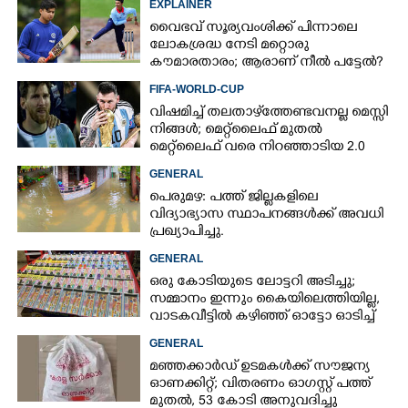
EXPLAINER
വൈഭവ് സൂര്യവംശിക്ക് പിന്നാലെ
ലോകശ്രദ്ധ നേടി മറ്റൊരു
കൗമാരതാരം; ആരാണ് നീൽ പട്ടേൽ?
FIFA-WORLD-CUP
വിഷമിച്ച് തലതാഴ്‌ത്തേണ്ടവനല്ല മെസ്സി
നിങ്ങള്‍; മെറ്റ്‌ലൈഫ് മുതല്‍
മെറ്റ്‌ലൈഫ് വരെ നിറഞ്ഞാടിയ 2.0
GENERAL
പെരുമഴ: പത്ത് ജില്ലകളിലെ
വിദ്യാഭ്യാസ സ്ഥാപനങ്ങൾക്ക് അവധി
പ്രഖ്യാപിച്ചു.
GENERAL
ഒരു കോടിയുടെ ലോട്ടറി അടിച്ചു;
സമ്മാനം ഇന്നും കൈയിലെത്തിയില്ല,
വാടകവീട്ടിൽ കഴിഞ്ഞ് ഓട്ടോ ഓടിച്ച്
73കാരൻ
GENERAL
മഞ്ഞക്കാർഡ് ഉടമകൾക്ക് സൗജന്യ
×
ഓണക്കിറ്റ്; വിതരണം ഓഗസ്റ്റ് പത്ത്
Share this link
മുതൽ, 53 കോടി അനുവദിച്ചു