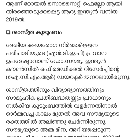
ആണ് റോയൽ സൊസൈറ്റി ഫെല്ലോ ആയി
തിരഞ്ഞെടുക്കപ്പെട്ട ആദ്യ ഇന്ത്യൻ വനിത-
2019ൽ.
 ശാസ്ത്ര കുടുംബം
ദേശീയ ക്ഷയരോഗ നിർമ്മാർജ്ജന
പരിപാടിയുടെ (എൻ.ടി.ഇ.പി) പ്രധാന
ഉപദേഷ്ടാവാണ് ഡോ.സൗമ്യ. ഇന്ത്യൻ
കൗൺസിൽ ഒഫ് മെഡിക്കൽ റിസേർച്ചിന്റെ
(ഐ.സി.എം.ആർ) ഡയറക്ടർ ജനറലായിരുന്നു.
ശാസ്ത്രത്തിനും വിദ്യാഭ്യാസത്തിനും
സാമൂഹിക പ്രതിബദ്ധതയ്ക്കും പ്രാധാന്യം
നൽകിയ കുടുംബത്തിൽ വളർന്നതിനാൽ
ഓർമ്മവച്ച കാലം മുതൽ അവ സൗമ്യയുടെ
രക്തത്തിൽ അലിഞ്ഞു ചേർന്നിരുന്നു.
സൗമ്യയുടെ അമ്മ മീന,​ അറിയപ്പെടുന്ന