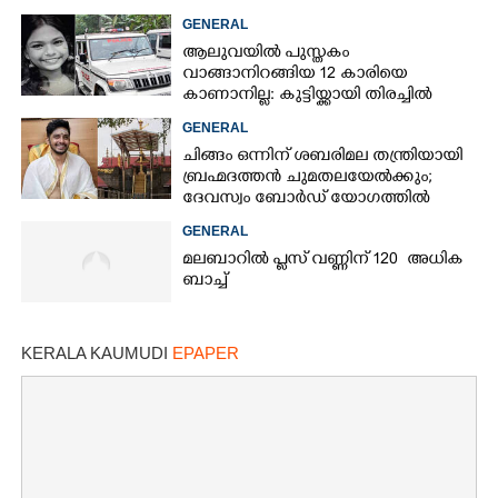
GENERAL
ആലുവയിൽ പുസ്തകം
വാങ്ങാനിറങ്ങിയ 12 കാരിയെ
കാണാനില്ല: കുട്ടിയ്ക്കായി തിരച്ചിൽ
Copy Link
GENERAL
ചിങ്ങം ഒന്നിന് ശബരിമല തന്ത്രിയായി
ബ്രഹ്മദത്തൻ ചുമതലയേൽക്കും;
ദേവസ്വം ബോർഡ് യോഗത്തിൽ
തീരുമാനം
GENERAL
മലബാറിൽ പ്ലസ് വണ്ണിന് 120 അധിക
ബാച്ച്
KERALA KAUMUDI
EPAPER