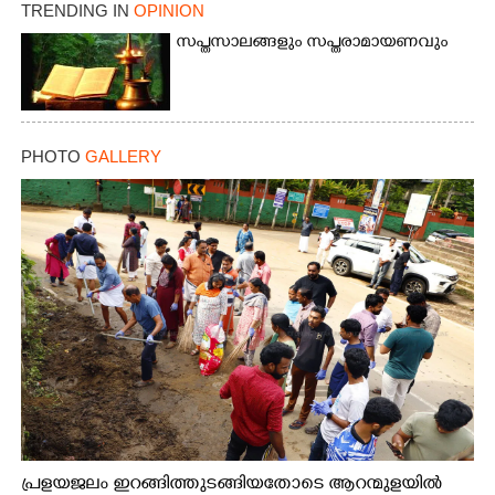
TRENDING IN
OPINION
സപ്തസാലങ്ങളും സപ്തരാമായണവും
PHOTO
GALLERY
പ്രളയജലം ഇറങ്ങിത്തുടങ്ങിയതോടെ ആറന്മുളയിൽ