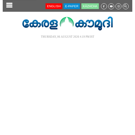
SECTIONS
ENGLISH
E-PAPER
KĀZHCHA
HOME
LATEST
THURSDAY, 06 AUGUST 2026 4.19 PM IST
AUDIO
NOTIFIED NEWS
POLL
KERALA
LOCAL
NEWS 360
CASE DIARY