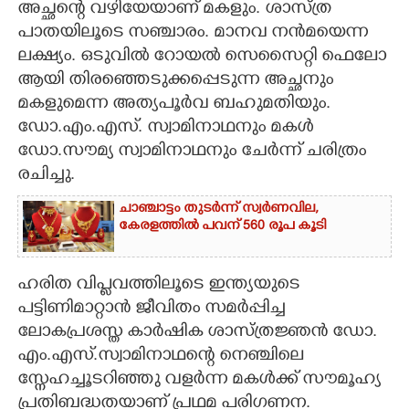
അച്ഛന്റെ വഴിയേയാണ് മകളും. ശാസ്ത്ര
പാതയിലൂടെ സഞ്ചാരം. മാനവ നൻമയെന്ന
CARTOONS
ലക്ഷ്യം. ഒടുവിൽ റോയൽ സെസൈറ്റി ഫെലോ
ആയി തിരഞ്ഞെടുക്കപ്പെടുന്ന അച്ഛനും
LITERATURE
മകളുമെന്ന അത്യപൂർവ ബഹുമതിയും.
ഡോ.എം.എസ്. സ്വാമിനാഥനും മകൾ
ZOOM
ഡോ.സൗമ്യ സ്വാമിനാഥനും ചേർന്ന് ചരിത്രം
രചിച്ചു.
CONTACT US
ചാഞ്ചാട്ടം തുടർന്ന് സ്വർണവില,
കേരളത്തിൽ പവന് 560 രൂപ കൂടി
ഹരിത വിപ്ലവത്തിലൂടെ ഇന്ത്യയുടെ
പട്ടിണിമാറ്റാൻ ജീവിതം സമർപ്പിച്ച
ലോകപ്രശസ്ത കാർഷിക ശാസ്ത്രജ്ഞൻ ഡോ.
എം.എസ്.സ്വാമിനാഥന്റെ നെഞ്ചിലെ
സ്നേഹച്ചൂടറിഞ്ഞു വളർന്ന മകൾക്ക് സൗമൂഹ്യ
പ്രതിബദ്ധതയാണ് പ്രഥമ പരിഗണന.