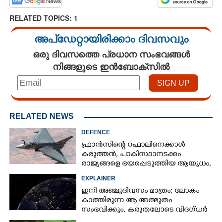
RELATED TOPICS:
1
അപ്ഡേറ്റായിരിക്കാം ദിവസവും
ഒരു ദിവസത്തെ പ്രധാന സംഭവങ്ങൾ
നിങ്ങളുടെ ഇൻബോക്സിൽ
RELATED NEWS
DEFENCE
ഫ്രാൻസിന്റെ റഫാലിനെക്കാൾ
കരുത്തൻ,​ പാകിസ്ഥാനടക്കം
രാജ്യങ്ങളെ ഭയപ്പെടുത്തിയ ആയുധം,​
ഇന്ത്യ നിർമ്മിച്ച എണ്ണം 100ലേക്ക്
EXPLAINER
ഇനി അഞ്ചുദിവസം മാത്രം; ലോകം
കാത്തിരുന്ന ആ അത്ഭുതം
സംഭവിക്കും, കരുതലോടെ വിദഗ്ധർ