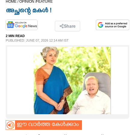
HOME /
OPINION /
FEATURE
CINEMA
അച്ഛന്റെ മകൾ !
OPINION
Share
2 MIN READ
PHOTOS
PUBLISHED: JUNE 07, 2026 12:14 AM IST
LIFESTYLE
SPIRITUAL
INFO+
ART
ഈ വാർത്ത കേൾക്കാം
ASTRO