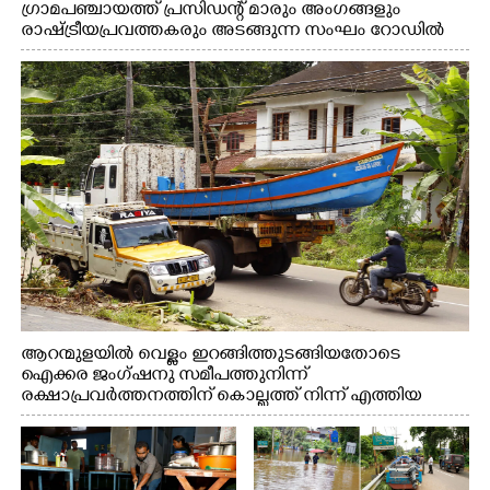
ഗ്രാമപഞ്ചായത്ത് പ്രസിഡന്റ് മാരും അംഗങ്ങളും
രാഷ്ട്രീയപ്രവത്തകരും അടങ്ങുന്ന സംഘം റോഡിൽ
അടിഞ്ഞ് കൂടിയ ചെളിയും മണ്ണും മറ്റ് മാലിന്യങ്ങളും
നീക്കം ചെയ്യുന്നു.
ആറന്മുളയിൽ വെള്ളം ഇറങ്ങിത്തുടങ്ങിയതോടെ
ഐക്കര ജംഗ്ഷനു സമീപത്തുനിന്ന്
രക്ഷാപ്രവർത്തനത്തിന് കൊല്ലത്ത് നിന്ന് എത്തിയ
ബോട്ടുകൾ തിരികെക്കൊണ്ടുപോകുന്നു.