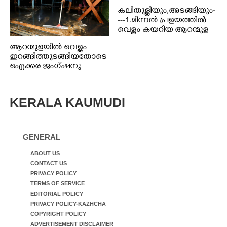
കലിതുള്ളിയും,അടങ്ങിയും-
---1.മിന്നൽ പ്രളയത്തിൽ
വെള്ളം കയറിയ ആറന്മുള
പെട്രോൾ പമ്പിന്
ആറന്മുളയിൽ വെള്ളം
സമീപത്തെ റോ‌ഡ് രണ്ടാം
ഇറങ്ങിത്തുടങ്ങിയതോടെ
തീയതിയിലെ
ഐക്കര ജംഗ്ഷനു
കാഴ്ച.2.വെള്ളം
സമീപം ആറന്മുള
ഇറങ്ങിപ്പോൾ
കിടങ്ങന്നൂർ റോഡിന്
ഇന്നലെത്തെ
സമീപം പ്രവർത്തിക്കു
കാഴ്ച.രക്ഷാപ്രവർത്തന
KERALA KAUMUDI
ആറന്മുള തട്ടുകട കഴുകി
ത്തിന് ഓച്ചിറ അഴിക്കലിൽ
വൃത്തിയാക്കുന്നു.
നിന്ന്എത്തിച്ച ബോട്ടും.
GENERAL
ABOUT US
CONTACT US
PRIVACY POLICY
TERMS OF SERVICE
EDITORIAL POLICY
PRIVACY POLICY-KAZHCHA
COPYRIGHT POLICY
ADVERTISEMENT DISCLAIMER