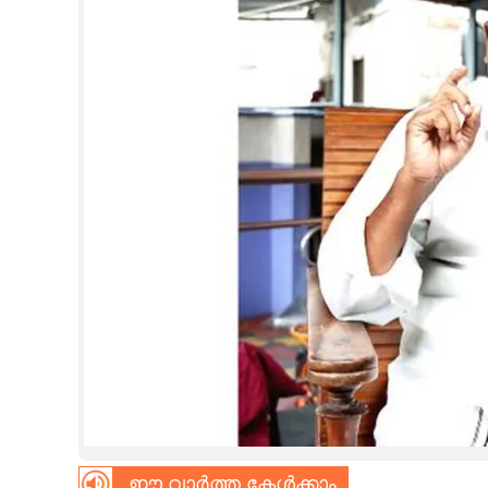
CINEMA
OPINION
PHOTOS
LIFESTYLE
SPIRITUAL
INFO+
ART
ASTRO
ഈ വാർത്ത കേൾക്കാം