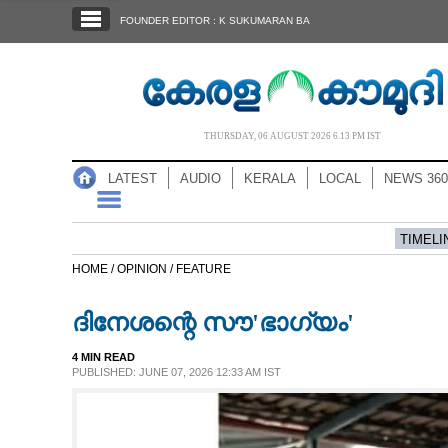
SECTIONS
FOUNDER EDITOR : K SUKUMARAN BA
HOME
LATEST
AUDIO
THURSDAY, 06 AUGUST 2026 6.13 PM IST
NOTIFIED NEWS
LATEST
AUDIO
KERALA
LOCAL
NEWS 360
POLL
KERALA
TIMELI
HOME /
OPINION /
FEATURE
LOCAL
ദിനേശന്റെ സൗ'ഭാഗ്യം'
NEWS 360
4 MIN READ
PUBLISHED: JUNE 07, 2026 12:33 AM IST
CASE DIARY