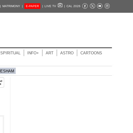
|
MATRIMONY |
E-PAPER
|
LIVE TV
|
CAL 2026
SPIRITUAL
INFO+
ART
ASTRO
CARTOONS
HESHAM