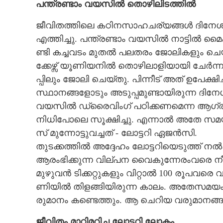
പ​ന്ത്ര​ണ്ടാം​ ​വ​യ​സി​ൽ​ ​തൊഴിലിടത്തിൽ
ജീ​വി​ത​ത്തി​ലെ​ ​ക​ഠി​ന​സാ​ഹ​ച​ര്യ​ങ്ങ​ൾ​ ​ദി​നേ​ശ​നെ
എ​ത്തി​ച്ചു.​ ​പ​ന്ത്ര​ണ്ടാം​ ​വ​യ​സി​ൽ​ ​നാ​ട്ടി​ൽ​ ​മൈ​
ണ്ടി​ ​ക​ച്ച​വ​ടം​ ​മു​ത​ൽ​ ​പ​ല​ത​രം​ ​ജോ​ലി​ക​ളും​ ​
ക്കേ​ഴ്സ് ​യൂ​ണി​യ​നി​ൽ​ ​തൊ​ഴി​ലാ​ളി​യാ​യി​ ​ചേ​ർ​ന്
പ്പി​ലും​ ​ജോ​ലി​ ​ചെ​യ്തു.​ ​പി​ന്നീ​ട് ​അ​ത് ​ഉ​പേ​ക്ഷി​ച്ച
സ്ഥാ​ന​ങ്ങ​ളോ​ടും​ ​അ​ടു​പ്പ​മു​ണ്ടാ​യി​രു​ന്ന​ ​ദി​
വ​യ​സി​ൽ​ ​ഡ്രൈ​വിം​ഗ് ​പ​ഠി​ക്ക​ണ​മെ​ന്ന​ ​ആ​ഗ്ര​ഹം.
നി​ധി​പോ​ലെ​ ​സൂ​ക്ഷി​ച്ചു.​ ​എ​ന്നാ​ൽ​ ​അ​തേ​ ​സ​മ​യ​
സ് ​മു​ന്നോ​ട്ടു​വ​ച്ച​ത് ​-​ ​ലോ​ട്ട​റി​ ​ഏ​ജ​ൻ​സി.
തു​ട​ക്ക​ത്തി​ൽ​ ​അ​ദ്ദേ​ഹം​ ​ലോ​ട്ട​റി​യെ​ടു​ത്ത് ​ന​ൽ​
ആ​രം​ഭി​ക്കു​ന്ന​ ​വി​ല്പ​ന​ ​വൈ​കു​ന്നേ​രം​വ​രെ​ ​നീ​ളു
മു​ഴു​വ​ൻ​ ​ടി​ക്ക​റ്റു​ക​ളും​ ​വി​റ്റാ​ൽ​ 100​ ​രൂ​പ​വ​രെ​ ​വ
ണി​യി​ൽ​ ​തി​ള​ങ്ങി​യി​രു​ന്ന​ ​കാ​ലം.​ ​അ​തേ​സ​മ​യം​ ​അ​മ
രു​മാ​നം​ ​ക​ണ്ടെ​ത്തും.​ ​ആ​ ​ചെ​റി​യ​ ​വ​രു​മാ​ന​ങ്ങ​ള
ജീ​വി​തം​ ​മാ​റ്റി​മ​റി​ച്ച​ ​ലോ​ട്ട​റി​ ​ലോ​കം