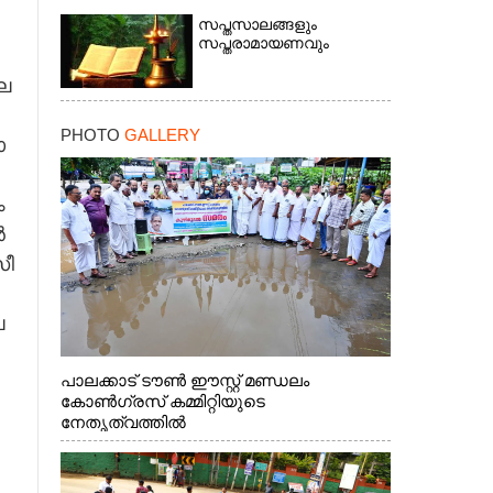
സപ്തസാലങ്ങളും
സപ്തരാമായണവും
ല​
PHOTO
GALLERY
​
 ​
 ​
ീ​
 ​
​
×
പാലക്കാട് ടൗൺ ഈസ്റ്റ് മണ്ഡലം
കോൺഗ്രസ് കമ്മിറ്റിയുടെ
നേതൃത്വത്തിൽ
.