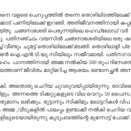
​ ​വ​ള​രെ​ ​ചെ​റു​പ്പ​ത്തി​ൽ​ ​ത​ന്നെ​ ​തൊ​ഴി​ലി​ട​ത്തി​ലേ​ക്ക് ​
ക്കാ​ട് ​പ​ണി​യി​ലേ​ക്ക് ​ഇ​റ​ങ്ങി.​ ​അ​തി​ജീ​വ​ന​ത്തി​നാ​യി​ ​ക​പ്പ​
ചെ​യ്തു.​ ​ച​ങ്ങ​നാ​ശേ​രി​ ​പെ​രു​ന്ന​യി​ലെ​ ​ഹെ​ഡ്‌​ലോ​ഡ് ​വ​ർ​
നു.​ ​പ​തി​ന​ഞ്ചാം​ ​വ​യ​സി​ൽ​ ​ച​ങ്ങ​നാ​ശേ​രി​യി​ലെ​ ​ഒ​രു​ ​ഷാ
് ​വീ​ണ്ടും​ ​ചു​മ​ട്ട് ​തൊ​ഴി​ലി​ലേ​ക്ക് ​മ​ട​ങ്ങി.​ ​തൊ​ഴി​ലാ​ളി​ ​പ്ര​
നേ​ശ​ൻ​ ​ഐ.​എ​ൻ.​ടി.​യു.​സി​യി​ലും​ ​സ​ജീ​വ​മാ​യി. പ​തി​നാ​റാം​
​ ​പ​ഠ​ന​ത്തി​നാ​യി​ ​അ​മ്മ​ ​ന​ൽ​കി​യ​ 500​ ​രൂ​പ​ ​ദി​നേ​ശ​ൻ​
ത്താ​ണ് ​ജീ​വി​തം​ ​മാ​റ്റി​മ​റി​ച്ച​ ​ആ​ശ​യം​ ​രണ്ടാനച്ഛ​ൻ​ ​അ​സ
കി.​ ​അ​തൊ​രു​ ​ചെ​റി​യ​ ​ചു​വ​ടു​വ​യ്പ്പാ​യി​രു​ന്നു.​ ​രാ​വി​ലെ​
ം.​ ​അ​ന്ന​ത്തെ​ ​ടി​ക്ക​റ്റു​ക​ളു​ടെ​ ​വി​ല​ ​വെ​റും​ 50​ ​പൈ​സ.​ 
​രു​മാ​നം​ ​ല​ഭി​ക്കും.​ ​ഭൂ​ട്ടാ​നും​ ​സി​ക്കി​മും​ ​ലോ​ട്ട​റി​ക​ൾ​ ​വി​പ​
്മ​ ​,​വീ​ടു​ക​ളി​ൽ​ ​പാ​ല​പ്പം​ ​ഉ​ണ്ടാ​ക്കി​ ​ന​ൽ​കി​ ​ചെ​റി​യ​ ​വ​
Share this link
ി​ലൂ​ടെ​യാ​യി​രു​ന്നു​ ​കു​ടും​ബ​ത്തി​ന്റെ​ ​മു​ന്നോ​ട്ട് ​പോ​ക്ക് 