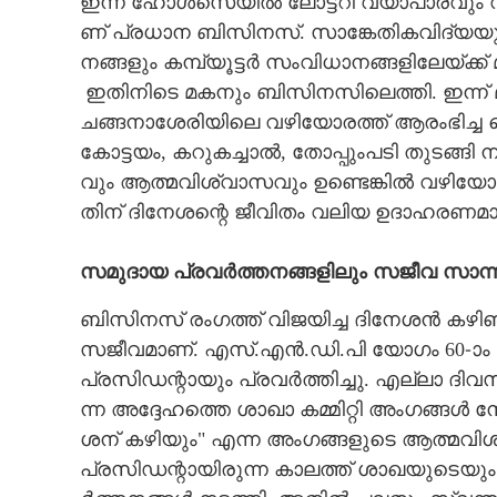
​ഇ​ന്ന് ​ഹോ​ൾ​സെ​യി​ൽ​ ​ലോ​ട്ട​റി​ ​വ്യാ​പാ​ര​വും​ ​വി
ണ് ​പ്ര​ധാ​ന​ ​ബി​സി​ന​സ്. സാ​ങ്കേ​തി​ക​വി​ദ്യ​യു​ടെ​ 
ന​ങ്ങ​ളും​ ​ക​മ്പ്യൂ​ട്ട​ർ​ ​സം​വി​ധാ​ന​ങ്ങ​ളി​ലേ​യ്ക്ക് 
​ ​ഇ​തി​നി​ടെ​ ​മ​ക​നും​ ​ബി​സി​ന​സി​ലെത്തി.​ ​ഇ​ന്ന് 
ച​ങ്ങ​നാ​ശേ​രി​യി​ലെ​ ​വ​ഴി​യോ​ര​ത്ത് ​ആ​രം​ഭി​ച്ച​ ​ചെ​റി​യ
കോ​ട്ട​യം,​ ​ക​റു​ക​ച്ചാ​ൽ,​ ​തോപ്പുംപടി ​തു​ട​ങ്ങി​ ​നി
വും​ ​ആ​ത്മ​വി​ശ്വാ​സ​വും​ ​ഉ​ണ്ടെ​ങ്കി​ൽ​ ​വ​ഴി​യോ​രത
തി​ന് ​ദി​നേ​ശ​ന്റെ​ ​ജീ​വി​തം​ ​വ​ലി​യ​ ​ഉ​ദാ​ഹ​ര​ണ​മ
സ​മു​ദാ​യ​ ​പ്ര​വ​ർ​ത്ത​ന​ങ്ങ​ളി​ലും​ ​സ​ജീ​വ​ ​സാ​ന
ബി​സി​ന​സ് ​രം​ഗ​ത്ത് ​വി​ജ​യി​ച്ച​ ​ദി​നേ​ശ​ൻ​ ​ക​ഴി​ഞ
സ​ജീ​വ​മാ​ണ്.​ ​എ​സ്.​എ​ൻ.​ഡി.​പി​ ​യോ​ഗം​ 60-ാം​ ​ന
പ്ര​സി​ഡ​ന്റാ​യും​ ​പ്ര​വ​ർ​ത്തി​ച്ചു.​ ​എ​ല്ലാ​ ​ദി​വ​
ന്ന​ ​അ​ദ്ദേ​ഹ​ത്തെ​ ​ശാ​ഖാ​ ​ക​മ്മി​റ്റി​ ​അം​ഗ​ങ്ങ​ൾ​ ​ന
ശ​ന് ​ക​ഴി​യും" ​എ​ന്ന​ ​അം​ഗ​ങ്ങ​ളു​ടെ​ ​ആ​ത്മ​വി​
പ്ര​സി​ഡ​ന്റാ​യി​രു​ന്ന​ ​കാ​ല​ത്ത് ​ശാ​ഖ​യു​ടെ​യും​ ​