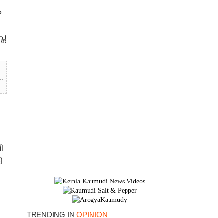
​
ന​
.
​
 ​
​
​
TRENDING IN
OPINION