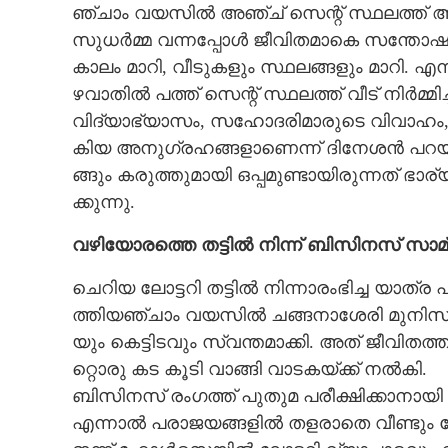
ഞ്ചാം​ ​വ​യ​സി​ൽ​ ​അ​ഞ്ച് ​സെ​ന്റ് ​സ്ഥ​ല​ത്ത് ​ആ​ദ്യ​ 
സു​ധ​ർ​മ്മ​ ​വ​ന്ന​പ്പോ​ൾ​ ​ജീ​വി​ത​മാ​കെ​ ​സ​ന്തോ​ഷം
കാ​ലം​ ​മാ​റി,​ ​വീ​ടു​ക​ളും​ ​സ്ഥ​ല​ങ്ങ​ളും​ ​മാ​റി.​ ​എ​
ഴ​വാ​തി​ൽ​ ​പ​ത്ത് ​സെ​ന്റ് ​സ്ഥ​ല​ത്ത് ​വീ​ട് ​നി​ർ​മ്മി​
വി​ദ്യാ​ഭ്യാ​സം,​ ​സ​ഹോ​ദ​രി​മാ​രു​ടെ​ ​വി​വാ​ഹം,​ ​കു​
കി​യ​ ​അ​നു​ഗ്ര​ഹ​ങ്ങ​ളാ​ണെ​ന്ന് ​ദി​നേ​ശ​ൻ​ ​പ​റ​യു​
ങ്ങും​ ​ക​രു​ത്തു​മാ​യി​ ​ഒ​പ്പ​മു​ണ്ടാ​യി​രു​ന്ന​ത് ​ഭ
ക്കു​ന്നു.
വ​ഴി​യോ​ര​ത്തെ​ ​ത​ട്ടി​ൽ​ ​നി​ന്ന് ​ബി​സി​ന​സ് ​സാ​മ
ചെ​റി​യ​ ​ലോ​ട്ട​റി​ ​ത​ട്ടി​ൽ​ ​നി​ന്നാ​രം​ഭി​ച്ച​ ​യാ​ത്ര​
ത്തി​യ​ഞ്ചാം​ ​വ​യ​സി​ൽ​ ​ച​ങ്ങ​നാ​ശേ​രി​ ​മു​നി​സി​പ്പാ​
യും​ ​കെ​ട്ടി​ട​വും​ സ്വ​ന്ത​മാ​ക്കി.​ ​അ​ത് ​ജീ​വി​ത​ത്ത
റ്റൊ​രു​ ​ക​ട​ ​കൂ​ടി​ ​വാ​ങ്ങി​ ​വാ​ട​ക​യ്ക്ക് ​ന​ൽ​കി.
ബി​സി​ന​സ് ​രം​ഗ​ത്ത് ​പു​തു​മ​ ​പ​രീ​ക്ഷി​ക്കാ​നാ​യി​
​എ​ന്നാ​ൽ​ ​പ​രാ​ജ​യ​ങ്ങ​ളി​ൽ​ ​ത​ള​രാ​തെ​ ​വീ​ണ്ടും​ ​ലോ