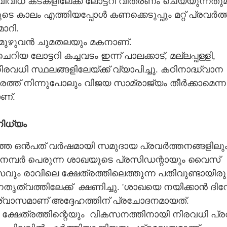
​വി​ധ​ ​ക​ട​ക​ളി​ലേ​ക്ക് ​ലോ​ട്ട​റി​ ​വി​ത​ര​ണം​ ​ചെ​യ്യു​ന്ന​തു​മ
​കാ​ലം​ ​എ​ത്തി​യ​പ്പോ​ൾ​ ​ക​ണ​ക്കെ​ടു​പ്പും​ ​മ​റ്റ് ​പ്ര​വ​ർ​ത്
മാ​റി.
​മു​ഴു​വ​ൻ​ ​ചു​മ​ത​ല​യും​ ​മ​ക​നാ​ണ്.
​ ​ലോ​ട്ട​റി​ ​ക​ച്ച​വ​ടം​ ​ഇ​ന്ന് ​പാ​ല​ക്കാ​ട്,​ ​മ​ല്ല​പ്പ​ള്ളി,​ ​
​ര​വ​ധി​ ​സ്ഥ​ല​ങ്ങ​ളി​ലേ​യ്ക്ക് വ്യാ​പി​ച്ചു.​ ​ക​ഠി​നാ​ദ്ധ്വാ​ന​
്ത്​ ​നി​ന്നു​പോ​ലും​ ​വി​ജ​യ​ ​സാ​മ്രാ​ജ്യം​ ​തീ​ർ​ക്കാ​മെ​ന്ന​
ാ​ണ്.
്നി​ധ്യം
്ഞ​ ​ഒ​ൻ​പ​ത് ​വ​ർ​ഷ​മാ​യി​ ​സ​മു​ദാ​യ​ ​പ്ര​വ​ർ​ത്ത​ന​ങ്ങ​ളി​ലും​
​മ്പ​ർ​ ​പെ​രു​ന്ന​ ​ശാ​ഖ​യു​ടെ​ ​പ്ര​സി​ഡ​ന്റാ​യും​ ​വൈ​സ് ​
സ​വും​ ​രാ​വി​ലെ​ ​ക്ഷേ​ത്ര​ത്തി​ലെ​ത്തു​ന്ന​ ​പ​തി​വു​ണ്ടാ​യി​രു​
േ​തൃ​ത്വ​ത്തി​ലേ​ക്ക് ​ ക്ഷ​ണി​ച്ചു.​ ​'​ശാ​ഖ​യെ​ ​ന​യി​ക്കാ​ൻ​ ​ദി​ന
ശ്വാ​സ​മാ​ണ് ​അ​ദ്ദേ​ഹ​ത്തി​ന് ​പ്ര​ചോ​ദ​ന​മാ​യ​ത്.
ക്ഷേ​ത്ര​ത്തി​ന്റെ​യും ​ ​വി​ക​സ​ന​ത്തി​നാ​യി​ ​നി​ര​വ​ധി​ ​പ്ര​