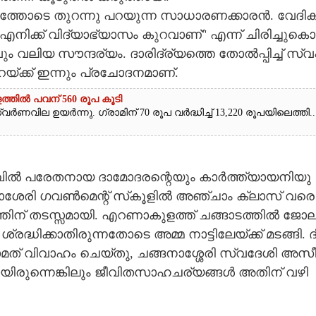
്തോ​ടെ​ ​തു​റ​ന്നു​ ​പ​റ​യു​ന്ന​ ​സാ​ധാ​ര​ണ​ക്കാ​ര​ൻ.​ ​വേ​ദി​ക
'​എ​നി​ക്ക് ​വി​ദ്യാ​ഭ്യാ​സം​ ​കു​റ​വാ​ണ്" ​എ​ന്ന് ​ചി​രി​ച്ചു​കൊ​
ും​ ​വ​ലി​യ​ ​സൗ​ന്ദ​ര്യം.​ ​ദാ​രി​ദ്ര്യ​ത്തെ​ ​തോ​ൽ​പ്പി​ച്ച് ​സ്വ​പ്
ു​റ​യ്ക്ക് ​ഇ​ന്നും​ ​പ്ര​ചോ​ദ​ന​മാ​ണ്.
ത്തിൽ പവന് 560 രൂപ കൂടി
ർണവില ഉയർന്നു. ഗ്രാമിന് 70 രൂപ വർദ്ധിച്ച് 13,220 രൂപയിലെത്തി...
മ്പി​ൽ​ ​പ​രേ​ത​നാ​യ​ ​ദാ​മോ​ദ​ര​ന്റെ​യും​ ​കാ​ർ​ത്ത്യാ​യ​നി​യു​
​ശേ​രി​ ​ഗ​വ​ൺ​മെ​ന്റ് ​സ്‌​കൂ​ളി​ൽ​ ​അ​ഞ്ചാം​ ​ക്ലാ​സ് ​വ​രെ​ 
്തി​ന് ​ത​ട​സ്സ​മാ​യി.​ ​എ​റ​ണാ​കു​ള​ത്ത് ​ച​ങ്ങാ​ട​ത്തി​ൽ​ ​ജോ​ലി​
​ദ്ധി​ക്കാ​തി​രു​ന്ന​തോ​ടെ​ ​അ​മ്മ​ ​നാ​ട്ടി​ലേയ്ക്ക് ​മ​ട​ങ്ങി.​ ​ദി
മ​ത് ​വി​വാ​ഹം​ ​ചെ​യ്തു,​ ​ച​ങ്ങ​നാ​ശ്ശേ​രി​ ​സ്വ​ദേ​ശി​ ​അ​സീ
ി​രു​ന്നെ​ങ്കി​ലും​ ​ജീ​വി​ത​സാ​ഹ​ച​ര്യ​ങ്ങ​ൾ​ ​അ​തി​ന് ​വ​ഴി​