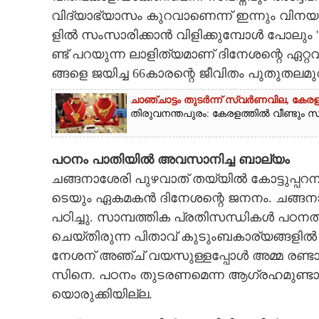
വി​ദ്യാ​ഭ്യാ​സം​ ​കു​റ​വാ​ണെ​ന്ന് ​ഇ​ന്നും​ ​വി​ന​യ​ത
ളി​ൽ​ ​സം​സാ​രി​ക്കാ​ൻ​ ​വി​ളി​ക്കു​മ്പോ​ൾ​ ​പോ​ലും​ ​
ണ്ട് ​പ​റ​യു​ന്ന​ ​ലാ​ളി​ത്യ​മാ​ണ് ​ദി​നേ​ശ​ന്റെ​ ​ഏ​റ്റ​വ
ങ്ങ​ളെ​ ​ജ​യി​ച്ച​ 66​കാ​ര​ന്റെ​ ​ജീ​വി​തം​ ​പു​തു​ത​ല​മ
ചാഞ്ചാട്ടം തുടർന്ന് സ്വർണവില, കേരള
തിരുവനന്തപുരം: കേരളത്തിൽ വീണ്ടും സ്വ
പ​ഠ​നം​ ​പാ​തി​യി​ൽ​ ​അ​വ​സാ​നി​ച്ച​ ​ബാ​ല്യം
ച​ങ്ങ​നാ​ശേ​രി​ ​പു​ഴ​വാ​ത് ​ത​യ്യി​ൽ​ ​കോ​ട്ടു​പ്പ​റ​
ടെ​യും​ ​ഏ​ക​മ​ക​ൻ ​ദി​നേ​ശ​ന്റെ​ ​ജ​ന​നം.​ ​ച​ങ്ങ​നാ
പ​ഠി​ച്ചു.​ ​സാ​മ്പ​ത്തി​ക​ ​പ്ര​തി​സ​ന്ധി​ക​ൾ​ ​പ​ഠ​ന​ത
ചെ​യ്തി​രു​ന്ന​ ​പി​താ​വ് ​കു​ടും​ബ​കാ​ര്യ​ങ്ങ​ളി​ൽ​ ​ശ്ര
നേ​ശ​ന് ​അ​ഞ്ച് ​വ​യ​സു​ള്ള​പ്പോ​ൾ​ ​അ​മ്മ​ ​ര​ണ്ടാ​
സി​നെ.​ ​പ​ഠ​നം​ ​തു​ട​ര​ണ​മെ​ന്ന​ ​ആ​ഗ്ര​ഹ​മു​ണ്ടാ​യ
യൊ​രു​ക്കി​യി​ല്ല.