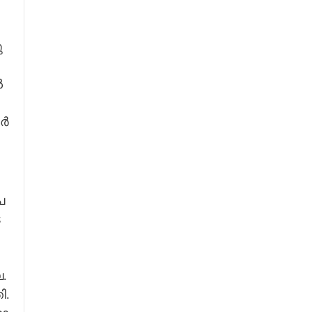
​
​
ർ​
പ​
​
.​
ി.​