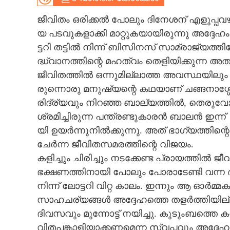
CARTOONS
ജീവി​തം​ ​ഒ​രി​ക്ക​ൽ​ ​പോ​ലും​ ​ദി​നേ​ശ​ന് ​എ​ളു​പ്പ​വ
യ​ ​പ​ട​വു​ക​ളാ​ക്കി​ ​മാ​റ്റു​ക​യാ​യി​രു​ന്നു​ ​അ​ദ്ദേ​ഹം
ട്ട​റി​ ​ത​ട്ടി​ൽ​ ​നി​ന്ന് ​ബി​സി​ന​സ് ​സാ​മ്രാ​ജ്യ​ത്തി​ല
LITERATURE
ദ്ധ്വാ​ന​ത്തി​ന്റെ​ ​മ​ഹ​ത്വം​ ​തെ​ളി​യി​ക്കു​ന്ന​ ​
ജീ​വി​ത​ത്തി​ൽ​ ​ഒ​ന്നു​മി​ല്ലാ​ത്ത​ ​അ​വ​സ്ഥ​യി​ലും​
ZOOM
രുന്നൊരു​ ​മ​നു​ഷ്യ​ന്റെ​ ​ക​ഥ​യാ​ണ് ​ച​ങ്ങ​നാ​ശ്ശേ​രി​ ​
രി​ദ്ര്യ​വും​ ​നി​റ​ഞ്ഞ​ ​ബാ​ല്യ​ത്തി​ൽ,​ ​തെ​രു​വോ​ര​ത്ത്
CONTACT US
ശ്ര​മി​ച്ചി​രു​ന്ന​ ​പ​ന്ത്ര​ണ്ടു​കാ​ര​ൻ​ ​ബാ​ല​ൻ​ ​ഇ​ന
യി​ ​ഉ​യ​ർ​ന്നു​നി​ൽ​ക്കു​ന്നു.​ ​അ​ത് ​ഭാ​ഗ്യ​ത്തി​ന്റ
ചേ​ർ​ന്ന​ ​ജീ​വി​ത​സ​മ​ര​ത്തി​ന്റെ​ ​വി​ജ​യം.
ക​ളി​ച്ചും​ ​ചി​രി​ച്ചും​ ​ന​ട​ക്കേ​ണ്ട​ ​പ്രാ​യ​ത്തി​ൽ​ ​ജീ
​ഭ​ക്ഷ​ണ​ത്തി​നാ​യി​ ​പോ​ലും​ ​പോ​രാ​ടേ​ണ്ടി​ ​വ​ന്ന​ ​
നി​ന്ന്​ ​ലോ​ട്ട​റി​ ​വി​റ്റ​ ​കാ​ലം.​ ​ഇ​ന്നും​ ​ആ​ ​ഓ​ർ​മ
സാ​ഹ​ച​ര്യ​ങ്ങ​ൾ​ ​അ​ദ്ദേ​ഹ​ത്തെ​ ​ത​ള​ർ​ത്തി​യി​ല്ല.​ 
ദി​വ​സ​വും​ ​മു​ന്നോ​ട്ട് ​ന​യി​ച്ചു.​ ​കു​ടും​ബ​ത്തെ​ ​ക
വി​ത​പ​ങ്കാ​ളി​യാ​ക്ക​ണ​മെ​ന്ന​ ​സ്വ​പ്ന​വും​ ​അ​ദ്ദേ​ഹ