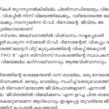
​ഴി​ക​ൾ​ ​തു​റ​ന്നു​ന​ൽ​കി​യി​ല്ല.​ ​പ്ര​തി​സ​ന്ധി​യെ​യും​ ​വി​ജ​
.​ ​വി​ശ​പ്പി​ൽ​ ​നി​ന്ന് ​വി​ജ​യ​ത്തി​ലേ​ക്കും,​ ​വ​ഴി​യോ​ര​ത്തെ​ ​ല
േ​ക്കും​ ​ന​ട​ന്നു​യ​ർ​ന്ന​ ​ടി.​ഡി.​ ​ദി​നേ​ശ​ന്റെ​ ​ ജീ​വി​തം​ ​അ​
അ​തു​ല്യ​ഗാ​ഥ​യാ​ണ്.
 ​സ്വ​ന്തം​ ​അ​ദ്ധ്വാന​ത്തി​ൽ​ ​വി​ശ്വാ​സം​ ​ന​ഷ്ട​പ്പെ​ടാ​തി​
പെ​രു​ന്ന​ ​സ്വ​ദേ​ശി​ ​ടി.​ഡി.​ ​ദി​നേ​ശ​ന്റേ​ത്.​ ​വി​ശ​പ്പും​ ​ദ
 ​ലോ​ട്ട​റി​ ​വി​റ്റ് ​കു​ടും​ബ​ത്തി​ന്റെ​ ​വി​ശ​പ്പ് ​അ​ക​റ്റാ​ൻ​ ​
്ന് ​ TWO 'R"​ ​എ​ന്ന​ ​ബി​സി​ന​സ് ​സം​രം​ഭ​ത്തി​ന്റെ​ ​സ്ഥാ​പ​ക​ന
െ​ ​വി​ജ​യ​മ​ല്ല​;​ ​ക​ഠി​നാ​ദ്ധ്വാ​ന​വും​ ​ആ​ത്മ​വി​ശ്വാ​സ​വും​ ​
​വി​ത​ത്തി​ന്റെ​ ​ഭാ​ര​മേ​ന്തേ​ണ്ടി​ ​വ​ന്ന​ ​ബാ​ല്യം.​ ​ഒ​രു​ ​നേ​ര​ത്ത
ദി​വ​സ​ങ്ങ​ൾ.​ ​മ​ഴ​യും​ ​വെ​യി​ലും​ ​സ​ഹി​ച്ച് ​തെ​രു​വോ​ര​ത്ത് 
്മ​ക​ൾ​ ​ദി​നേ​ശ​ന് ​മാ​യാ​ത്ത​ ​ജീ​വി​ത​പാ​ഠ​ങ്ങ​ളാ​ണ്.​ ​എ​ന്നാ​ൽ​ ​
​'​ജീ​വി​ത​ത്തി​ൽ​ ​വി​ജ​യി​ക്ക​ണം"എ​ന്ന​ ​ഉ​റ​ച്ച​ ​ചി​ന്ത​ ​ഓ​രോ​
​ര​ക​യ​റ്റ​ണ​മെ​ന്ന​ ​ആ​ഗ്ര​ഹ​വും​ ​ഇ​ഷ്ട​പ്പെ​ട്ട​ ​യു​വ​തി​യെ​ ​ജീ​
​ത്തി​ന് ​കൂ​ടു​ത​ൽ​ ​ക​രു​ത്താ​യി.