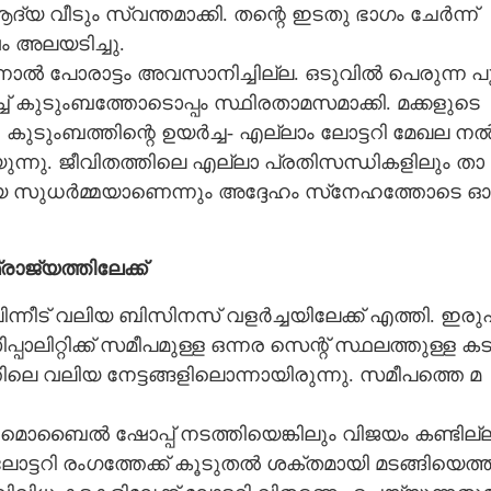
​വീ​ടും​ ​സ്വ​ന്ത​മാ​ക്കി.​ ​ത​ന്റെ​ ​ഇ​ട​തു​ ​ഭാ​ഗം​ ​ചേ​ർ​ന്ന് ​
​ ​അ​ല​യ​ടി​ച്ചു.
ന്നാ​ൽ​ ​പോ​രാ​ട്ടം​ ​അ​വ​സാ​നി​ച്ചി​ല്ല.​ ​ഒ​ടു​വി​ൽ​ ​പെ​രു​ന്ന​ ​പു
ച്ച് ​കു​ടും​ബ​ത്തോ​ടൊ​പ്പം​ ​സ്ഥി​ര​താ​മ​സ​മാ​ക്കി.​ ​മ​ക്ക​ളു​ടെ​ ​
ടും​ബ​ത്തി​ന്റെ​ ​ഉ​യ​ർ​ച്ച​-​ ​എ​ല്ലാം​ ​ലോ​ട്ട​റി​ ​മേ​ഖ​ല​ ​ന​ൽ
ന്നു.​ ​ജീ​വി​ത​ത്തി​ലെ​ ​എ​ല്ലാ​ ​പ്ര​തി​സ​ന്ധി​ക​ളി​ലും​ ​താ​
ാ​ര്യ​ ​സു​ധ​ർ​മ്മ​യാ​ണെ​ന്നും​ ​അ​ദ്ദേ​ഹം​ ​സ്‌​നേ​ഹ​ത്തോ​ടെ​ ​ഓ​
്രാ​ജ്യ​ത്തി​ലേ​ക്ക്
 ​പി​ന്നീ​ട് ​വ​ലി​യ​ ​ബി​സി​ന​സ് ​വ​ള​ർ​ച്ച​യി​ലേ​ക്ക് ​എ​ത്തി.​ ​ഇ​രു​
ലി​റ്റി​ക്ക് ​സ​മീ​പ​മു​ള്ള​ ​ഒ​ന്ന​ര​ ​സെ​ന്റ് ​സ്ഥ​ല​ത്തു​ള്ള​ ​ക​ട
ി​ലെ​ ​വ​ലി​യ​ ​നേ​ട്ട​ങ്ങ​ളി​ലൊ​ന്നാ​യി​രു​ന്നു.​ ​സ​മീ​പ​ത്തെ​ ​മ​
 ​മൊ​ബൈ​ൽ​ ​ഷോപ്പ്​ ​ന​ട​ത്തി​യെ​ങ്കി​ലും​ ​വി​ജ​യം​ ​ക​ണ്ടി​ല്ല
​ട്ട​റി​ ​രം​ഗ​ത്തേ​ക്ക് ​കൂ​ടു​ത​ൽ​ ​ശ​ക്ത​മാ​യി​ ​മ​ട​ങ്ങി​യെ​ത്ത