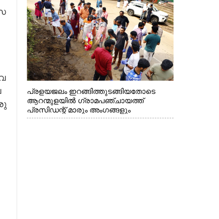
സ​
െ​
​
പ്രളയജലം ഇറങ്ങിത്തുടങ്ങിയതോടെ
ആറന്മുളയിൽ ഗ്രാമപഞ്ചായത്ത്
രു​
പ്രസിഡന്റ് മാരും അംഗങ്ങളും
​
രാഷ്ട്രീയപ്രവത്തകരും അടങ്ങുന്ന സംഘം
റോഡിൽ അടിഞ്ഞ് കൂടിയ ചെളിയും മണ്ണും
മറ്റ് മാലിന്യങ്ങളും നീക്കം ചെയ്യുന്നു.