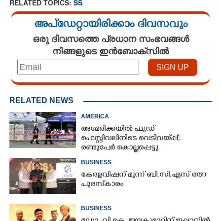
RELATED TOPICS:
SS
അപ്ഡേറ്റായിരിക്കാം ദിവസവും
×
Share this link
ഒരു ദിവസത്തെ പ്രധാന സംഭവങ്ങൾ
നിങ്ങളുടെ ഇൻബോക്സിൽ
Copy Link
RELATED NEWS
AMERICA
അമേരിക്കയിൽ ഫുഡ്
ഫെസ്റ്റിവലിനിടെ വെടിവയ്‌പ്പ്;
രണ്ടുപേർ കൊല്ലപ്പെട്ടു
BUSINESS
കേരളവിഷന് മൂന്ന് ബി.സി.എസ് രത്ന
പുരസ്‌കാരം
BUSINESS