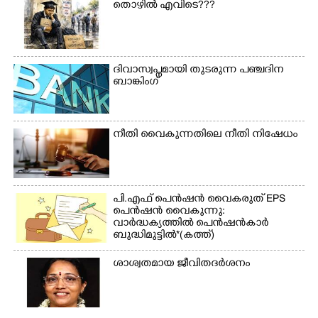
തൊഴിൽ എവിടെ???
ദിവാസ്വപ്നമായി തുടരുന്ന പഞ്ചദിന
ബാങ്കിംഗ്
നീതി വൈകുന്നതിലെ നീതി നിഷേധം
പി.എഫ് പെൻഷൻ വൈകരുത് EPS
പെൻഷൻ വൈകുന്നു:
വാർദ്ധക്യത്തിൽ പെൻഷൻകാർ
ബുദ്ധിമുട്ടിൽ*(കത്ത്)
ശാശ്വതമായ ജീവിതദർശനം