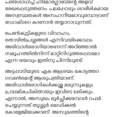
പരിശോധിച്ച് ഹീമോഗ്ലോബിന്റെ അളവ്
രേഖപ്പെടുത്തണം. പലപ്പോഴും ശാരീരികമായ
അസ്വസ്ഥതകൾ അസഹനീയമാവുമ്പോഴാണ്
ഡോക്‌ടറെ കാണാൻ തയ്യാറാവുന്നത്.
പെൺകുട്ടികളുടെ വിവാഹം,
തൊഴിൽപ്രശ്നങ്ങൾ എന്നിവയ്‌ക്കൊപ്പം
അരിവാൾരോഗിയാണെന്ന് അറിഞ്ഞാൽ
സമൂഹത്തിൽനിന്ന് മാറ്റിനിറുത്തപ്പെടമോ
എന്ന ഭയവും ഇതിനു പിന്നിലുണ്ട്.
അട്ടപ്പാടിയുടെ ഏക ആശ്രയം കോട്ടത്തറ
ഗവൺമെന്റ് ആശുപത്രിയാണ്.
അരിവാൾരോഗികൾക്കുള്ള മരുന്നുകളും
പ്രാഥമികചികിത്സയും ഇവിടെ ലഭിക്കും.
എന്നാൽ, അസുഖം മൂർച്ഛിക്കമ്പോൾ റഫർ
ചെയ്യുന്നത് തൃശ്ശൂർ മെഡിക്കൽ
കോളേജിലേക്കാണ്. അസുഖത്തിന്റെ