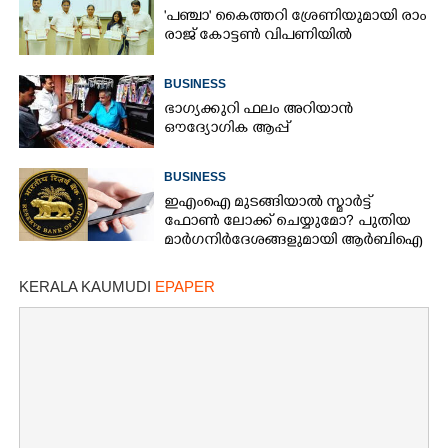
'​പ​ഞ്ചാ​'​ ​കൈ​ത്ത​റി​ ​ശ്രേ​ണി​യു​മാ​യി​ ​രാം​
രാ​ജ് ​കോ​ട്ടൺ വിപണിയിൽ
BUSINESS
ഭാഗ്യക്കുറി ഫലം അറിയാൻ
ഔദ്യോഗിക ആപ്പ്
BUSINESS
ഇഎംഐ മുടങ്ങിയാൽ സ്മാർട്ട്
ഫോൺ ലോക്ക് ചെയ്യുമോ? പുതിയ
മാർഗനിർദേശങ്ങളുമായി ആർബിഐ
KERALA KAUMUDI
EPAPER