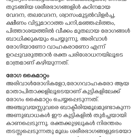
വ്യത്യാസപ്പെട്ടിരിക്കും. കൈകാലുകൾ, നെഞ്ച്
തുടങ്ങിയ ശരീരഭാഗങ്ങളിൾ കഠിനമായ
വേദന, തലവേദന, ശ്വാസംമുട്ടൽവിളർച്ച,
ക്ഷീണം വിട്ടുമാറാത്ത പനി,​മഞ്ഞപ്പിത്തം,
പിത്താശയത്തിൽ വീക്കം മുതലായ രോഗങ്ങൾ
ബാധിക്കുകയും ചെയ്യുന്നു. അരിവാൾ
രോഗിയാണോ വാഹകരാണോ എന്ന്
ഉറപ്പുവരുത്താൻ രക്ത പരിശോധനയിലൂടെ
മാത്രമാണ് കഴിയുന്നത്.
രോഗ കൈമാറ്റം
അരിവാൾരോഗികളോ,രോഗവാഹകരോ ആയ
മാതാപിതാക്കളിലൂടെയാണ് കുട്ടികളിലേക്ക്
രോഗം കൈമാറ്റം ചെയ്യപ്പെടുന്നത്.
അഞ്ചുവയസ്സുവരെ ബാക്ടീരിയമൂലമുണ്ടാകുന്ന
അണുബാധകൾ ഈ കുട്ടികളിൽ തുർച്ചയായി
കാണപ്പെടുന്നു. രക്തക്കുഴലുകൾ നിരന്തരം
തടസ്സപ്പെടുന്നതു മൂലം ശരീരഭാഗങ്ങളുടെയോ