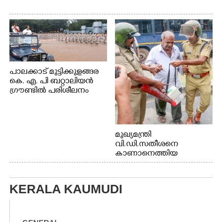
പാലക്കാട് മുട്ടിക്കുളങ്ങര
കെ. എ. പി ബറ്റാലിയൻ
ഗ്രൗണ്ടിൽ പരിശീലനം
മുഖ്യമന്ത്രി
വി.ഡി.സതീശനെ
കാണാനെത്തിയ
മോഹനൻ നായർ
KERALA KAUMUDI