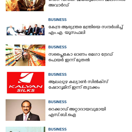
ഡോ. വി.കെ. ജയകുമാറിന് ജപ്പാനിൽ
അവാർഡ്
BUSINESS
കേന്ദ്ര ആഭ്യന്ത്രര മന്ത്രിയെ സന്ദർശിച്ച്
എം.എ. യൂസഫലി
BUSINESS
സപ്ലൈകോ ഓണം മെഗാ ട്രേഡ്
ഫെയർ ഇന്ന് മുതൽ
BUSINESS
ആലപ്പുഴ കല്യാൺ സിൽക്‌സ്
ഷോറൂമിന് ഇന്ന് തുടക്കം
BUSINESS
റെക്കാഡ് അറ്റാദായവുമായി
എസ്.ബി.ഐ
BUSINESS