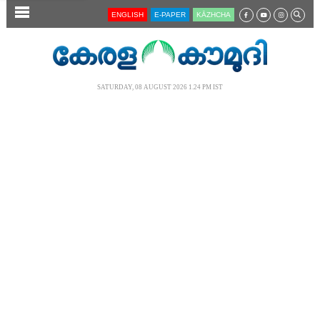
SECTIONS
ENGLISH
E-PAPER
KĀZHCHA
HOME
LATEST
SATURDAY, 08 AUGUST 2026 1.24 PM IST
AUDIO
NOTIFIED NEWS
POLL
KERALA
LOCAL
NEWS 360
CASE DIARY