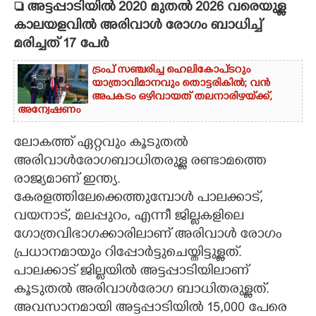
 അട്ടപ്പാടിയിൽ 2020 മുതൽ 2026 വരെയുള്ള
കാലയളവിൽ അരിവാൾ രോഗം ബാധിച്ച്
CARTOONS
മരിച്ചത് 17 പേ‌ർ
LITERATURE
ട്രംപ് സഞ്ചരിച്ച ഹെലികോപ്‌ടറും
യാത്രാവിമാനവും തൊട്ടരികിൽ; വൻ
അപകടം ഒഴിവായത് തലനാരിഴയ്‌ക്ക്,
ZOOM
അന്വേഷണം
ലോകത്ത് ഏറ്റവും കൂടുതൽ
CONTACT US
അരിവാൾരോഗബാധിതരുള്ള രണ്ടാമത്തെ
രാജ്യമാണ് ഇന്ത്യ.
കേരളത്തിലേക്കെത്തുമ്പോൾ പാലക്കാട്,
വയനാട്, മലപ്പുറം, എന്നീ ജില്ലകളിലെ
ഗോത്രവിഭാഗക്കാരിലാണ് അരിവാൾ രോഗം
പ്രധാനമായും റിപ്പോർട്ടുചെയ്തിട്ടുള്ളത്.
പാലക്കാട് ജില്ലയിൽ അട്ടപ്പാടിയിലാണ്
കൂടുതൽ അരിവാൾരോഗ ബാധിതരുള്ളത്.
അവസാനമായി അട്ടപ്പാടിയിൽ 15,000 പേരെ