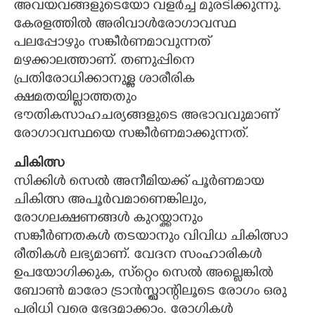
അവയവങ്ങളുടെയോ വളർച്ച മുരടിക്കുന്നു.
കേരളത്തിൽ അരിവാൾരോഗാവസ്ഥ
പലപ്പോഴും സങ്കീർണമാവുന്നത്
മഴക്കാലത്താണ്. തണുപ്പിനെ
പ്രതിരോധിക്കാനുള്ള ശാരീരിക
ക്ഷമതയില്ലാത്തതും
ഭൗതികസാഹചര്യങ്ങളുടെ അഭാവവുമാണ്
രോഗാവസ്ഥയെ സങ്കീർണമാക്കുന്നത്.
ചികിത്സ
സിക്കിൾ സെൽ അനീമിയക്ക് പൂർണമായ
ചികിത്സ അപൂർവമാണെങ്കിലും,
രോഗലക്ഷണങ്ങൾ കുറയ്ക്കാനും
സങ്കീർണതകൾ തടയാനും വിവിധ ചികിത്സാ
രീതികൾ ലഭ്യമാണ്. വേദന സംഹാരികൾ
ഉപയോഗിക്കുക, സ്‌റ്റെം സെൽ അല്ലെങ്കിൽ
ബോൺ മാരോ ട്രാൻസ്പ്ലാന്റിലൂടെ രോഗം ഒരു
പരിധി വരെ ഭേദമാക്കാം. രോഗികൾ