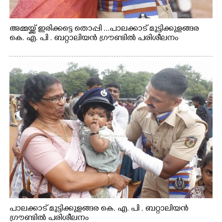
അമ്മയ്ക്ക് ഇരിക്കട്ടെ തൊപ്പി ...പാലക്കാട് മുട്ടിക്കുളങ്ങര
കെ. എ. പി . ബറ്റാലിയൻ ഗ്രൗണ്ടിൽ പരിശീലനം
പാലക്കാട് മുട്ടിക്കുളങ്ങര കെ. എ. പി . ബറ്റാലിയൻ
ഗ്രൗണ്ടിൽ പരിശീലനം