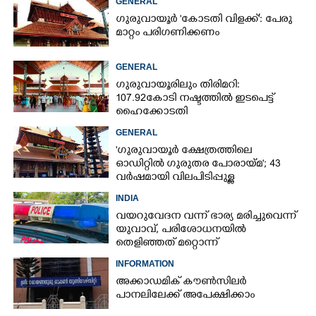
GENERAL
ഗുരുവായൂർ 'കോടതി വിളക്ക്': പേരു
മാറ്റം പരിഗണിക്കണം
GENERAL
ഗുരുവായൂരിലും തിരിമറി:
107.92 കോടി നഷ്ടത്തിൽ ഇടപെട്ട്
ഹൈക്കോടതി
GENERAL
'ഗുരുവായൂർ ക്ഷേത്രത്തിലെ
ഓഡിറ്റിൽ ഗുരുതര പോരായ്മ'; 43
വർഷമായി വിലപിടിപ്പുള്ള
വസ്തുക്കളുടെ പരിശോധന
INDIA
നടത്തിയിട്ടില്ലെന്ന് ഹൈക്കോടതി
വയറുവേദന വന്ന് ഭാര്യ മരിച്ചുവെന്ന്
യുവാവ്,​ പരിശോധനയിൽ
തെളിഞ്ഞത് മറ്റൊന്ന്
INFORMATION
അക്കാഡമിക് കൗൺസിലർ
പാനലിലേക്ക് അപേക്ഷിക്കാം