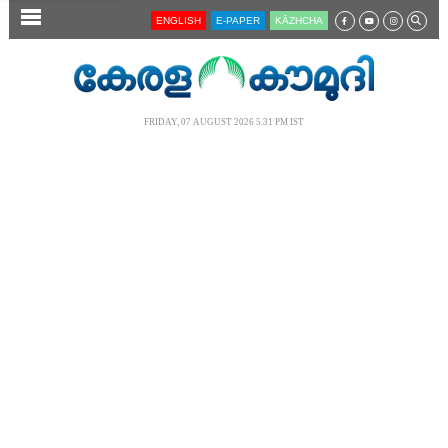
SECTIONS
ENGLISH
E-PAPER
KĀZHCHA
HOME
LATEST
FRIDAY, 07 AUGUST 2026 5.31 PM IST
AUDIO
NOTIFIED NEWS
POLL
KERALA
LOCAL
NEWS 360
CASE DIARY