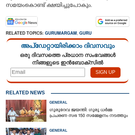
സമയംകൊണ്ട് ക്ഷയിച്ചുപോകും.
CARTOONS
LITERATURE
RELATED TOPICS:
GURUMARGAM
,
GURU
അപ്ഡേറ്റായിരിക്കാം ദിവസവും
ZOOM
ഒരു ദിവസത്തെ പ്രധാന സംഭവങ്ങൾ
നിങ്ങളുടെ ഇൻബോക്സിൽ
CONTACT US
RELATED NEWS
GENERAL
ഗുരുദേവ ജയന്തി: ഗുരു ധർമ്മ
പ്രചരണ സഭ 150 സമ്മേളനം നടത്തും
GENERAL