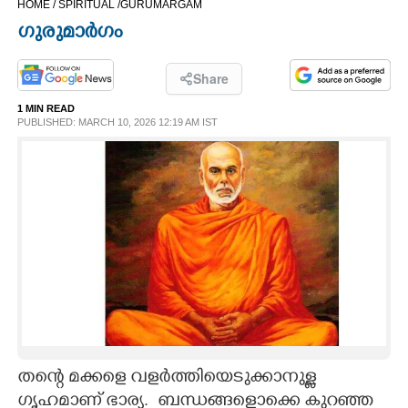
HOME /
SPIRITUAL /
GURUMARGAM
CINEMA
ഗുരുമാർഗം
OPINION
Share
1 MIN READ
PHOTOS
PUBLISHED: MARCH 10, 2026 12:19 AM IST
LIFESTYLE
SPIRITUAL
INFO+
ART
തന്റെ മക്കളെ വളർത്തിയെടുക്കാനുള്ള
ASTRO
ഗൃഹമാണ് ഭാര്യ. ‌ ബന്ധങ്ങളൊക്കെ കുറഞ്ഞ