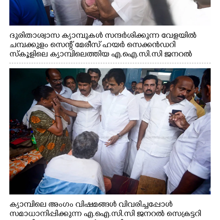
ദുരിതാശ്വാസ ക്യാമ്പുകൾ സന്ദർശിക്കുന്ന വേളയിൽ
ചമ്പക്കുളം സെന്റ് മേരീസ് ഹയർ സെക്കൻഡറി
സ്കൂളിലെ ക്യാമ്പിലെത്തിയ എ.ഐ.സി.സി ജനറൽ
സെക്രട്ടറി കെ.സി വേണുഗോപാൽ എം.പി കുരുന്നിനെ
എടുത്ത് ലാളിച്ചപ്പോൾ. സഹകരണ-എക്സൈസ്
വകുപ്പ് മന്ത്രി എം. ലിജു, കൃഷിവകുപ്പ് മന്ത്രി ടി. സിദ്ദിഖ്,
റെജി ചെറിയാൻ എം. എൽ. എ എന്നിവർ സമീപം
ക്യാമ്പിലെ അംഗം വിഷമങ്ങൾ വിവരിച്ചപ്പോൾ
സമാധാനിപ്പിക്കുന്ന എ.ഐ.സി.സി ജനറൽ സെക്രട്ടറി