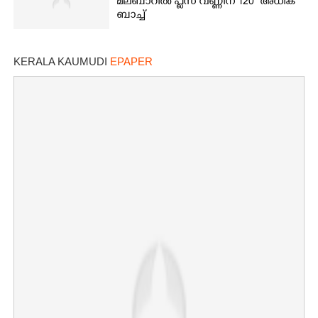
മലബാറിൽ പ്ലസ് വണ്ണിന് 120 അധിക
ബാച്ച്
KERALA KAUMUDI
EPAPER