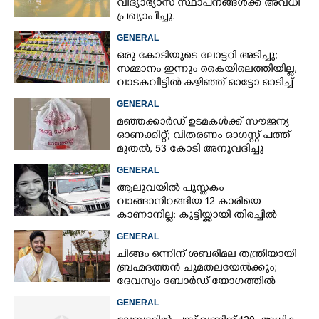
വിദ്യാഭ്യാസ സ്ഥാപനങ്ങൾക്ക് അവധി
പ്രഖ്യാപിച്ചു.
GENERAL
ഒരു കോടിയുടെ ലോട്ടറി അടിച്ചു;
സമ്മാനം ഇന്നും കൈയിലെത്തിയില്ല,
വാടകവീട്ടിൽ കഴിഞ്ഞ് ഓട്ടോ ഓടിച്ച്
73കാരൻ
GENERAL
മഞ്ഞക്കാർഡ് ഉടമകൾക്ക് സൗജന്യ
ഓണക്കിറ്റ്; വിതരണം ഓഗസ്റ്റ് പത്ത്
മുതൽ, 53 കോടി അനുവദിച്ചു
GENERAL
ആലുവയിൽ പുസ്തകം
വാങ്ങാനിറങ്ങിയ 12 കാരിയെ
കാണാനില്ല: കുട്ടിയ്ക്കായി തിരച്ചിൽ
GENERAL
ചിങ്ങം ഒന്നിന് ശബരിമല തന്ത്രിയായി
ബ്രഹ്മദത്തൻ ചുമതലയേൽക്കും;
ദേവസ്വം ബോർഡ് യോഗത്തിൽ
തീരുമാനം
GENERAL