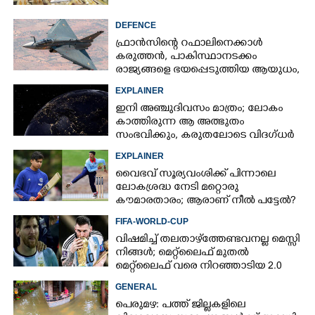
DEFENCE
ഫ്രാൻസിന്റെ റഫാലിനെക്കാൾ
കരുത്തൻ,​ പാകിസ്ഥാനടക്കം
രാജ്യങ്ങളെ ഭയപ്പെടുത്തിയ ആയുധം,​
ഇന്ത്യ നിർമ്മിച്ച എണ്ണം 100ലേക്ക്
EXPLAINER
ഇനി അഞ്ചുദിവസം മാത്രം; ലോകം
കാത്തിരുന്ന ആ അത്ഭുതം
സംഭവിക്കും, കരുതലോടെ വിദഗ്ധർ
EXPLAINER
വൈഭവ് സൂര്യവംശിക്ക് പിന്നാലെ
ലോകശ്രദ്ധ നേടി മറ്റൊരു
കൗമാരതാരം; ആരാണ് നീൽ പട്ടേൽ?
FIFA-WORLD-CUP
വിഷമിച്ച് തലതാഴ്‌ത്തേണ്ടവനല്ല മെസ്സി
നിങ്ങള്‍; മെറ്റ്‌ലൈഫ് മുതല്‍
മെറ്റ്‌ലൈഫ് വരെ നിറഞ്ഞാടിയ 2.0
GENERAL
പെരുമഴ: പത്ത് ജില്ലകളിലെ