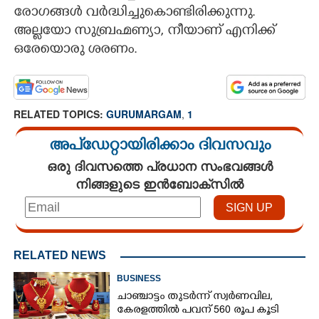
രോഗങ്ങൾ വർദ്ധിച്ചുകൊണ്ടിരിക്കുന്നു.
CARTOONS
അല്ലയോ സുബ്രഹ്മണ്യാ,​ നീയാണ് എനിക്ക്
ഒരേയൊരു ശരണം.
LITERATURE
ZOOM
RELATED TOPICS:
GURUMARGAM
,
1
അപ്ഡേറ്റായിരിക്കാം ദിവസവും
CONTACT US
ഒരു ദിവസത്തെ പ്രധാന സംഭവങ്ങൾ
നിങ്ങളുടെ ഇൻബോക്സിൽ
RELATED NEWS
BUSINESS
ചാഞ്ചാട്ടം തുടർന്ന് സ്വർണവില,
കേരളത്തിൽ പവന് 560 രൂപ കൂടി