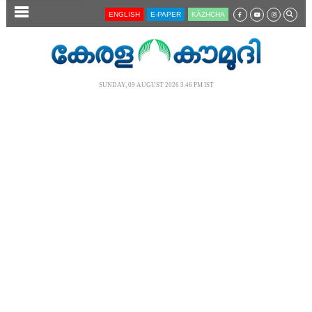
SECTIONS
ENGLISH
E-PAPER
KĀZHCHA
HOME
LATEST
SUNDAY, 09 AUGUST 2026 3.46 PM IST
AUDIO
NOTIFIED NEWS
POLL
KERALA
LOCAL
NEWS 360
CASE DIARY