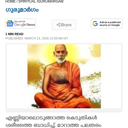
HOME /
SPIRITUAL /
GURUMARGAM
CINEMA
ഗുരുമാർഗം
OPINION
Share
1 MIN READ
PHOTOS
PUBLISHED: MARCH 21, 2026 12:58 AM IST
LIFESTYLE
SPIRITUAL
INFO+
ART
എണ്ണിയാലൊടുങ്ങാത്ത കെടുതികൾ
ASTRO
ശരീരത്തെ ബാധിച്ച്,​ മാറാത്ത പലതരം