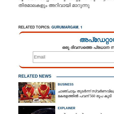
തിരമാലകളും അറിവായി മാറുന്നു
CARTOONS
LITERATURE
RELATED TOPICS:
GURUMARGAM
,
1
ZOOM
അപ്ഡേറ്റാ
ഒരു ദിവസത്തെ പ്രധാന
CONTACT US
RELATED NEWS
BUSINESS
ചാഞ്ചാട്ടം തുടർന്ന് സ്വർണവില
കേരളത്തിൽ പവന് 560 രൂപ കൂടി
EXPLAINER