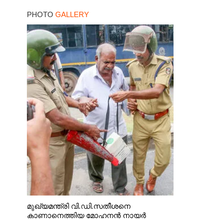
PHOTO
GALLERY
മുഖ്യമന്ത്രി വി.ഡി.സതീശനെ
കാണാനെത്തിയ മോഹനൻ നായർ