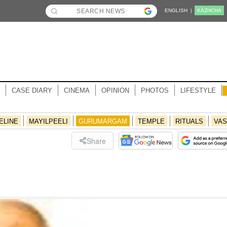
ENGLISH |
KĀZHCHA
CASE DIARY
CINEMA
OPINION
PHOTOS
LIFESTYLE
ELINE
MAYILPEELI
GURUMARGAM
TEMPLE
RITUALS
VAS
Share