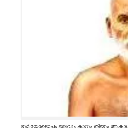
CINEMA
OPINION
PHOTOS
LIFESTYLE
SPIRITUAL
INFO+
ART
ASTRO
ഭൂമിയോടൊപ്പം ജലവും കാറ്റും തീയും ആ