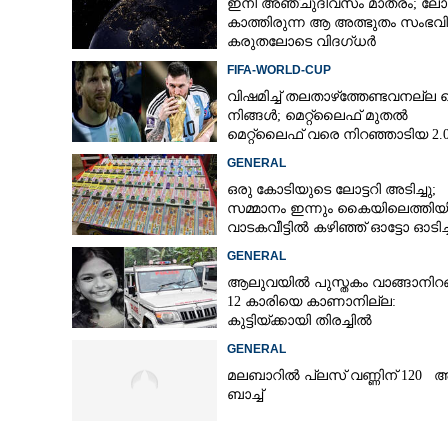
ഇനി അഞ്ചുദിവസം മാത്രം; ലോ
കാത്തിരുന്ന ആ അത്ഭുതം സംഭവിക
കരുതലോടെ വിദഗ്ധർ
FIFA-WORLD-CUP
വിഷമിച്ച് തലതാഴ്‌ത്തേണ്ടവനല്ല മ
നിങ്ങള്‍; മെറ്റ്‌ലൈഫ് മുതല്‍
മെറ്റ്‌ലൈഫ് വരെ നിറഞ്ഞാടിയ 2.
GENERAL
ഒരു കോടിയുടെ ലോട്ടറി അടിച്ചു;
സമ്മാനം ഇന്നും കൈയിലെത്തിയി
വാടകവീട്ടിൽ കഴിഞ്ഞ് ഓട്ടോ ഓടിച്ച
73കാരൻ
GENERAL
ആലുവയിൽ പുസ്തകം വാങ്ങാനിറങ
12 കാരിയെ കാണാനില്ല:
കുട്ടിയ്ക്കായി തിരച്ചിൽ
GENERAL
മലബാറിൽ പ്ലസ് വണ്ണിന് 120 
ബാച്ച്