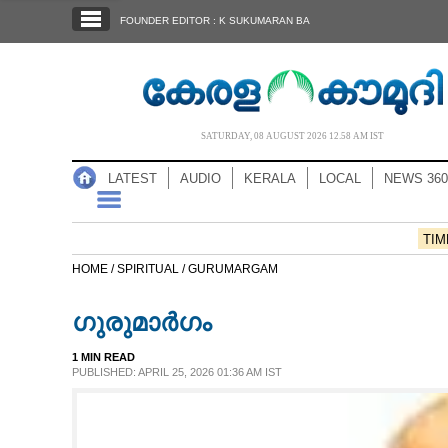
SECTIONS
FOUNDER EDITOR : K SUKUMARAN BA
HOME
LATEST
AUDIO
SATURDAY, 08 AUGUST 2026 12.58 AM IST
NOTIFIED NEWS
LATEST
AUDIO
KERALA
LOCAL
NEWS 360
POLL
KERALA
TIM
HOME /
SPIRITUAL /
GURUMARGAM
LOCAL
ഗുരുമാർഗം
NEWS 360
1 MIN READ
PUBLISHED: APRIL 25, 2026 01:36 AM IST
CASE DIARY