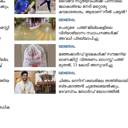
കം
വൈഭവ് സൂര്യവംശിക്ക് പിന്നാലെ
്കും,
ലോകശ്രദ്ധ നേടി മറ്റൊരു
കൗമാരതാരം; ആരാണ് നീൽ പട്ടേൽ?
GENERAL
െസ്സി
പെരുമഴ: പത്ത് ജില്ലകളിലെ
വിദ്യാഭ്യാസ സ്ഥാപനങ്ങൾക്ക്
0
അവധി പ്രഖ്യാപിച്ചു.
GENERAL
മഞ്ഞക്കാർഡ് ഉടമകൾക്ക് സൗജന്യ
ല്ല,
ഓണക്കിറ്റ്; വിതരണം ഓഗസ്റ്റ് പത്ത്
്
മുതൽ, 53 കോടി അനുവദിച്ചു
GENERAL
്ങിയ
ചിങ്ങം ഒന്നിന് ശബരിമല തന്ത്രിയായ
ബ്രഹ്മദത്തൻ ചുമതലയേൽക്കും;
ദേവസ്വം ബോർഡ് യോഗത്തിൽ
തീരുമാനം
അധിക