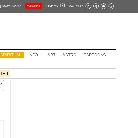
|
MATRIMONY |
E-PAPER
|
LIVE TV
|
CAL 2026
SPIRITUAL
INFO+
ART
ASTRO
CARTOONS
THU