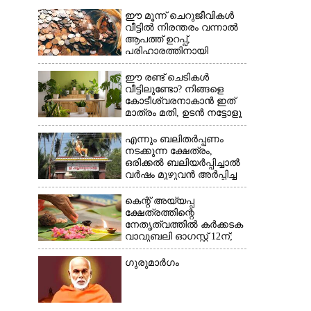
ഈ മൂന്ന് ചെറുജീവികൾ
വീട്ടിൽ നിരന്തരം വന്നാൽ
ആപത്ത് ഉറപ്പ്,​
പരിഹാരത്തിനായി
ചെയ്യേണ്ടത്
ഈ രണ്ട് ചെടികൾ
വീട്ടിലുണ്ടോ?​ നിങ്ങളെ
കോടീശ്വരനാകാൻ ഇത്
മാത്രം മതി,​ ഉടൻ നട്ടോളൂ
×
എന്നും ബലിതർപ്പണം
നടക്കുന്ന ക്ഷേത്രം,​
ഒരിക്കൽ ബലിയർപ്പിച്ചാൽ
വർഷം മുഴുവൻ അർപ്പിച്ച
പുണ്യം
കെന്റ് അയ്യപ്പ
ക്ഷേത്രത്തിന്റെ
നേതൃത്വത്തിൽ കർക്കടക
വാവുബലി ഓഗസ്റ്റ് 12ന്;
ഒരുക്കങ്ങൾ പൂർത്തിയായി
ഗുരുമാർഗം