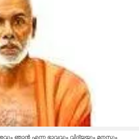
കാശവും ഞാൻ എന്ന ഭാവവും വിദ്യയും മനസും