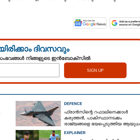
യിരിക്കാം ദിവസവും
 സംഭവങ്ങൾ നിങ്ങളുടെ ഇൻബോക്സിൽ
DEFENCE
,
ഫ്രാൻസിന്റെ റഫാലിനെക്കാൾ
കരുത്തൻ,​ പാകിസ്ഥാനടക്കം
രാജ്യങ്ങളെ ഭയപ്പെടുത്തിയ ആയുധം,
ഇന്ത്യ നിർമ്മിച്ച എണ്ണം 100ലേക്ക്
EXPLAINER