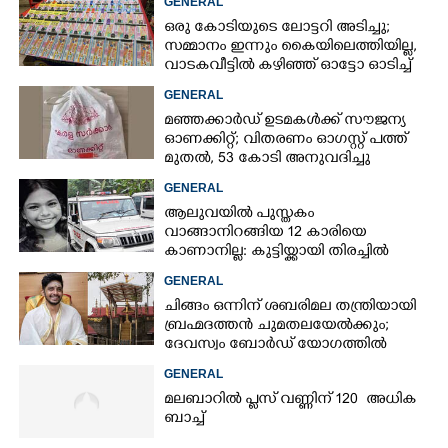
GENERAL
ഒരു കോടിയുടെ ലോട്ടറി അടിച്ചു;
സമ്മാനം ഇന്നും കൈയിലെത്തിയില്ല,
വാടകവീട്ടിൽ കഴിഞ്ഞ് ഓട്ടോ ഓടിച്ച്
73കാരൻ
GENERAL
മഞ്ഞക്കാർഡ് ഉടമകൾക്ക് സൗജന്യ
ഓണക്കിറ്റ്; വിതരണം ഓഗസ്റ്റ് പത്ത്
മുതൽ, 53 കോടി അനുവദിച്ചു
GENERAL
ആലുവയിൽ പുസ്തകം
വാങ്ങാനിറങ്ങിയ 12 കാരിയെ
കാണാനില്ല: കുട്ടിയ്ക്കായി തിരച്ചിൽ
GENERAL
ചിങ്ങം ഒന്നിന് ശബരിമല തന്ത്രിയായി
ബ്രഹ്മദത്തൻ ചുമതലയേൽക്കും;
ദേവസ്വം ബോർഡ് യോഗത്തിൽ
തീരുമാനം
GENERAL
മലബാറിൽ പ്ലസ് വണ്ണിന് 120 അധിക
ബാച്ച്