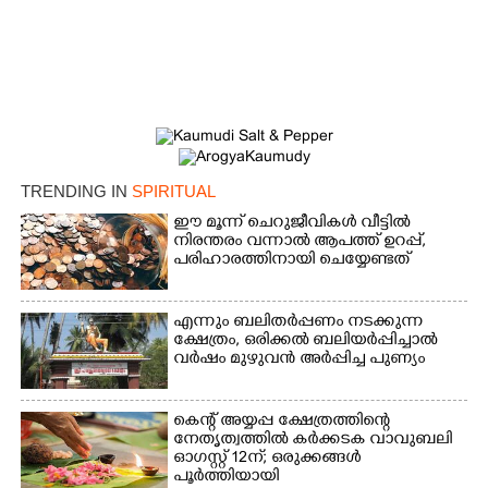
TRENDING IN
SPIRITUAL
ഈ മൂന്ന് ചെറുജീവികൾ വീട്ടിൽ
നിരന്തരം വന്നാൽ ആപത്ത് ഉറപ്പ്,​
പരിഹാരത്തിനായി ചെയ്യേണ്ടത്
എന്നും ബലിതർപ്പണം നടക്കുന്ന
ക്ഷേത്രം,​ ഒരിക്കൽ ബലിയർപ്പിച്ചാൽ
വർഷം മുഴുവൻ അർപ്പിച്ച പുണ്യം
×
കെന്റ് അയ്യപ്പ ക്ഷേത്രത്തിന്റെ
Share this link
നേതൃത്വത്തിൽ കർക്കടക വാവുബലി
ഓഗസ്റ്റ് 12ന്; ഒരുക്കങ്ങൾ
പൂർത്തിയായി