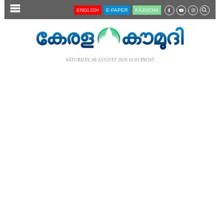
SECTIONS
ENGLISH
E-PAPER
KĀZHCHA
HOME
LATEST
SATURDAY, 08 AUGUST 2026 10.03 PM IST
AUDIO
NOTIFIED NEWS
POLL
KERALA
LOCAL
NEWS 360
CASE DIARY