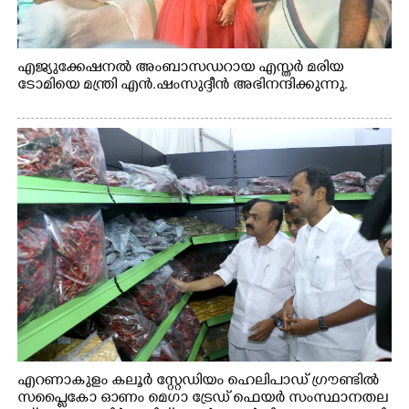
എജ്യുക്കേഷനൽ അംബാസഡറായ എസ്തർ മരിയ
ടോമിയെ മന്ത്രി എൻ.ഷംസുദ്ദീൻ അഭിനന്ദിക്കുന്നു.
എറണാകുളം കലൂർ സ്റ്റേഡിയം ഹെലിപാഡ് ഗ്രൗണ്ടിൽ
സപ്ളൈകോ ഓണം മെഗാ ട്രേഡ് ഫെയർ സംസ്ഥാനതല