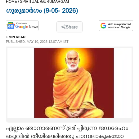
HOME /
SPIRITUAL /
GURUMARGAM
CINEMA
ഗുരുമാർഗം (9-05- 2026)​
OPINION
Share
1 MIN READ
PHOTOS
PUBLISHED: MAY 10, 2026 12:07 AM IST
LIFESTYLE
SPIRITUAL
INFO+
ART
എല്ലാം ഞാനാണെന്ന് ഭ്രമിച്ചിരുന്ന ജഡദേഹം
ASTRO
ഒടുവിൽ തീയിലെരിഞ്ഞു ചാമ്പലാകുകയോ