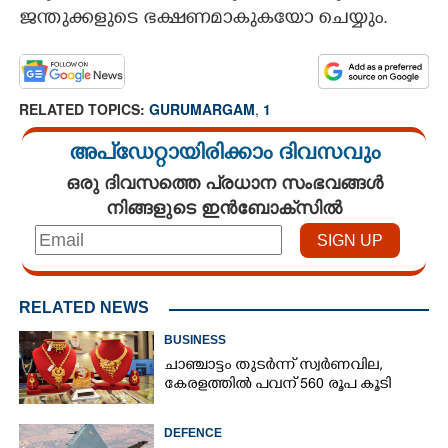
ജന്തുക്കളുടെ ഭക്ഷണമാകുകയോ ചെയ്യും.
CARTOONS
LITERATURE
RELATED TOPICS:
GURUMARGAM
,
1
ZOOM
അപ്ഡേറ്റായിരിക്കാം ദിവസവും
ഒരു ദിവസത്തെ പ്രധാന സംഭവങ്ങൾ
നിങ്ങളുടെ ഇൻബോക്സിൽ
CONTACT US
RELATED NEWS
BUSINESS
ചാഞ്ചാട്ടം തുടർന്ന് സ്വർണവില,
കേരളത്തിൽ പവന് 560 രൂപ കൂടി
DEFENCE