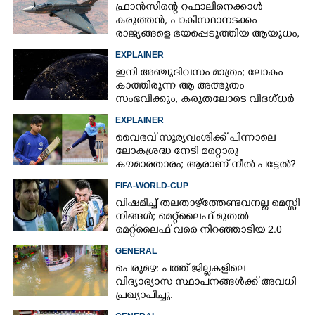
ഫ്രാൻസിന്റെ റഫാലിനെക്കാൾ
കരുത്തൻ,​ പാകിസ്ഥാനടക്കം
രാജ്യങ്ങളെ ഭയപ്പെടുത്തിയ ആയുധം,​
ഇന്ത്യ നിർമ്മിച്ച എണ്ണം 100ലേക്ക്
EXPLAINER
ഇനി അഞ്ചുദിവസം മാത്രം; ലോകം
കാത്തിരുന്ന ആ അത്ഭുതം
സംഭവിക്കും, കരുതലോടെ വിദഗ്ധർ
EXPLAINER
വൈഭവ് സൂര്യവംശിക്ക് പിന്നാലെ
ലോകശ്രദ്ധ നേടി മറ്റൊരു
കൗമാരതാരം; ആരാണ് നീൽ പട്ടേൽ?
FIFA-WORLD-CUP
വിഷമിച്ച് തലതാഴ്‌ത്തേണ്ടവനല്ല മെസ്സി
നിങ്ങള്‍; മെറ്റ്‌ലൈഫ് മുതല്‍
മെറ്റ്‌ലൈഫ് വരെ നിറഞ്ഞാടിയ 2.0
GENERAL
പെരുമഴ: പത്ത് ജില്ലകളിലെ
വിദ്യാഭ്യാസ സ്ഥാപനങ്ങൾക്ക് അവധി
പ്രഖ്യാപിച്ചു.