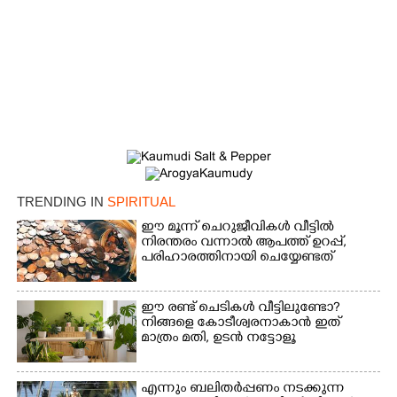
TRENDING IN
SPIRITUAL
ഈ മൂന്ന് ചെറുജീവികൾ വീട്ടിൽ
നിരന്തരം വന്നാൽ ആപത്ത് ഉറപ്പ്,​
പരിഹാരത്തിനായി ചെയ്യേണ്ടത്
ഈ രണ്ട് ചെടികൾ വീട്ടിലുണ്ടോ?​
നിങ്ങളെ കോടീശ്വരനാകാൻ ഇത്
മാത്രം മതി,​ ഉടൻ നട്ടോളൂ
എന്നും ബലിതർപ്പണം നടക്കുന്ന