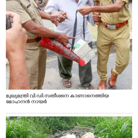
മുഖ്യമന്ത്രി വി.ഡി.സതീശനെ കാണാനെത്തിയ
മോഹനൻ നായർ