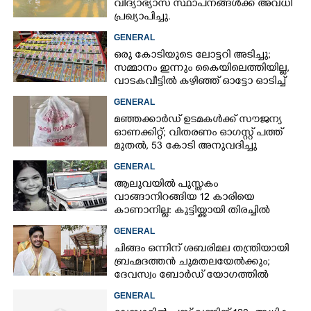
വിദ്യാഭ്യാസ സ്ഥാപനങ്ങൾക്ക് അവധി
പ്രഖ്യാപിച്ചു.
GENERAL
ഒരു കോടിയുടെ ലോട്ടറി അടിച്ചു;
സമ്മാനം ഇന്നും കൈയിലെത്തിയില്ല,
വാടകവീട്ടിൽ കഴിഞ്ഞ് ഓട്ടോ ഓടിച്ച്
73കാരൻ
GENERAL
മഞ്ഞക്കാർഡ് ഉടമകൾക്ക് സൗജന്യ
ഓണക്കിറ്റ്; വിതരണം ഓഗസ്റ്റ് പത്ത്
മുതൽ, 53 കോടി അനുവദിച്ചു
GENERAL
ആലുവയിൽ പുസ്തകം
വാങ്ങാനിറങ്ങിയ 12 കാരിയെ
കാണാനില്ല: കുട്ടിയ്ക്കായി തിരച്ചിൽ
GENERAL
ചിങ്ങം ഒന്നിന് ശബരിമല തന്ത്രിയായി
ബ്രഹ്മദത്തൻ ചുമതലയേൽക്കും;
ദേവസ്വം ബോർഡ് യോഗത്തിൽ
തീരുമാനം
GENERAL