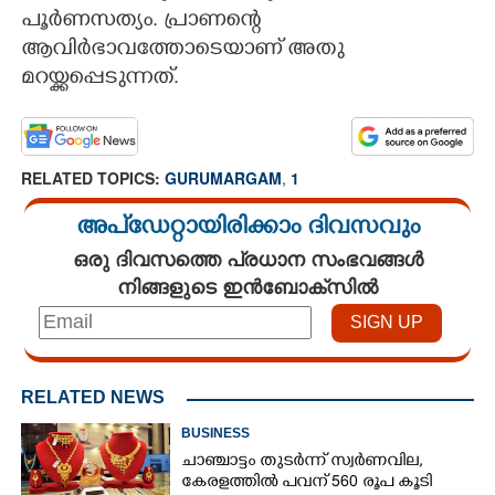
പൂർണസത്യം. പ്രാണന്റെ
CARTOONS
ആവിർഭാവത്തോടെയാണ് അതു
മറയ്ക്കപ്പെടുന്നത്.
LITERATURE
ZOOM
RELATED TOPICS:
GURUMARGAM
,
1
അപ്ഡേറ്റായിരിക്കാം ദിവസവും
CONTACT US
ഒരു ദിവസത്തെ പ്രധാന സംഭവങ്ങൾ
നിങ്ങളുടെ ഇൻബോക്സിൽ
RELATED NEWS
BUSINESS
ചാഞ്ചാട്ടം തുടർന്ന് സ്വർണവില,
കേരളത്തിൽ പവന് 560 രൂപ കൂടി