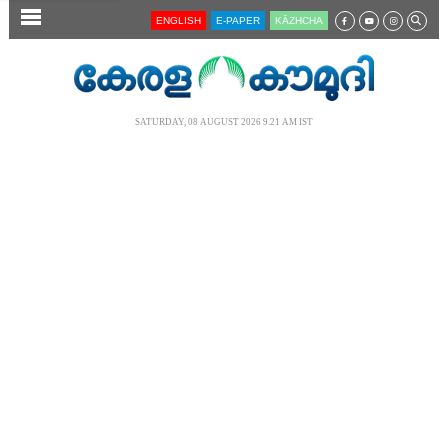
SECTIONS
ENGLISH
E-PAPER
KĀZHCHA
HOME
LATEST
SATURDAY, 08 AUGUST 2026 9.21 AM IST
AUDIO
NOTIFIED NEWS
POLL
KERALA
LOCAL
NEWS 360
CASE DIARY