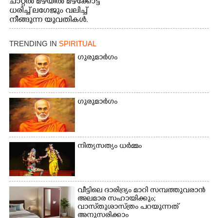
ചാറ്റൽ മഴയിൽ മഴക്കോട്ട്
ധരിച്ച് ലഗേജും വലിച്ച്
നീങ്ങുന്ന യുവതികൾ.
എറണാകുളം മേനകയിൽ
നിന്നുള്ള കാഴ്ച
TRENDING IN
SPIRITUAL
ഗുരുമാർഗം
ഗുരുമാർഗം
നിത്യസത്യം ധർമ്മം
വീട്ടിലെ ദാരിദ്ര്യം മാറി സമ്പത്തുവരാൻ
അലമാര സഹായിക്കും;
വാസ്‌തുശാസ്ത്രം പറയുന്നത്
അനുസരിക്കാം