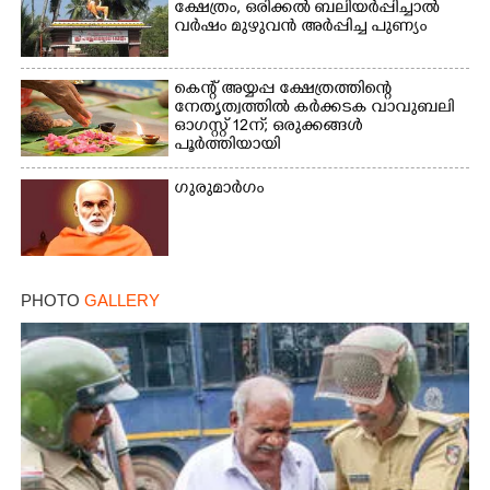
ക്ഷേത്രം,​ ഒരിക്കൽ ബലിയർപ്പിച്ചാൽ
വർഷം മുഴുവൻ അർപ്പിച്ച പുണ്യം
കെന്റ് അയ്യപ്പ ക്ഷേത്രത്തിന്റെ
നേതൃത്വത്തിൽ കർക്കടക വാവുബലി
ഓഗസ്റ്റ് 12ന്; ഒരുക്കങ്ങൾ
×
Share this link
പൂർത്തിയായി
ഗുരുമാർഗം
Copy Link
PHOTO
GALLERY