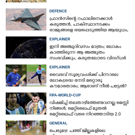
DEFENCE
ഫ്രാൻസിന്റെ റഫാലിനെക്കാൾ
കരുത്തൻ,​ പാകിസ്ഥാനടക്കം
രാജ്യങ്ങളെ ഭയപ്പെടുത്തിയ ആയുധം,​
ഇന്ത്യ നിർമ്മിച്ച എണ്ണം 100ലേക്ക്
EXPLAINER
ഇനി അഞ്ചുദിവസം മാത്രം; ലോകം
കാത്തിരുന്ന ആ അത്ഭുതം
സംഭവിക്കും, കരുതലോടെ വിദഗ്ധർ
EXPLAINER
വൈഭവ് സൂര്യവംശിക്ക് പിന്നാലെ
ലോകശ്രദ്ധ നേടി മറ്റൊരു
കൗമാരതാരം; ആരാണ് നീൽ പട്ടേൽ?
FIFA-WORLD-CUP
വിഷമിച്ച് തലതാഴ്‌ത്തേണ്ടവനല്ല മെസ്സി
നിങ്ങള്‍; മെറ്റ്‌ലൈഫ് മുതല്‍
മെറ്റ്‌ലൈഫ് വരെ നിറഞ്ഞാടിയ 2.0
GENERAL
പെരുമഴ: പത്ത് ജില്ലകളിലെ