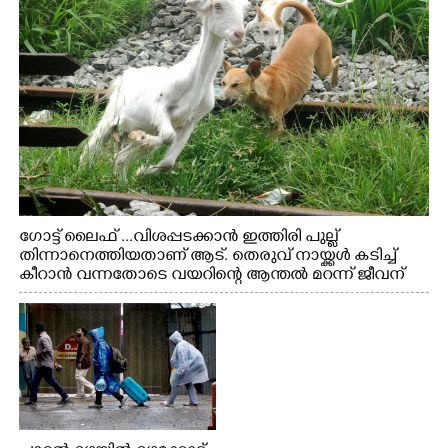
ഗോട്ട് ലൈഫ് ...വിശപ്പടക്കാൻ ഇത്തിരി പുല്ല്
തിന്നാനെത്തിയതാണ് ആട്. തെരുവ് നായ്ക്കൾ കടിച്ച്
കീറാൻ വന്നതോടെ വയറിന്റെ ആന്തൽ മറന്ന് ജീവന്
വേണ്ടിയായി ഓട്ടം. എറണാകുളം വാത്തുരുത്തിയിൽ
നിന്നുള്ള കാഴ്ച