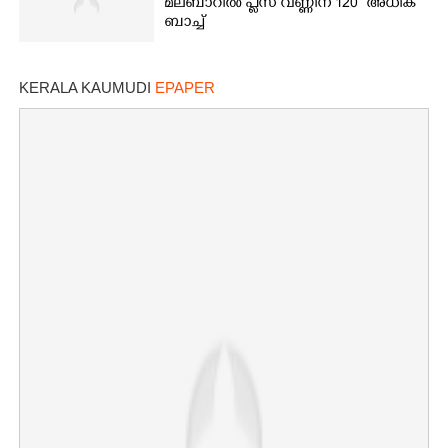
മലബാറിൽ പ്ലസ് വണ്ണിന് 120 അധിക
ബാച്ച്
KERALA KAUMUDI
EPAPER