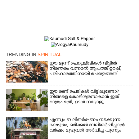
TRENDING IN
SPIRITUAL
ഈ മൂന്ന് ചെറുജീവികൾ വീട്ടിൽ
നിരന്തരം വന്നാൽ ആപത്ത് ഉറപ്പ്,​
പരിഹാരത്തിനായി ചെയ്യേണ്ടത്
ഈ രണ്ട് ചെടികൾ വീട്ടിലുണ്ടോ?​
നിങ്ങളെ കോടീശ്വരനാകാൻ ഇത്
മാത്രം മതി,​ ഉടൻ നട്ടോളൂ
എന്നും ബലിതർപ്പണം നടക്കുന്ന
×
ക്ഷേത്രം,​ ഒരിക്കൽ ബലിയർപ്പിച്ചാൽ
Share this link
വർഷം മുഴുവൻ അർപ്പിച്ച പുണ്യം