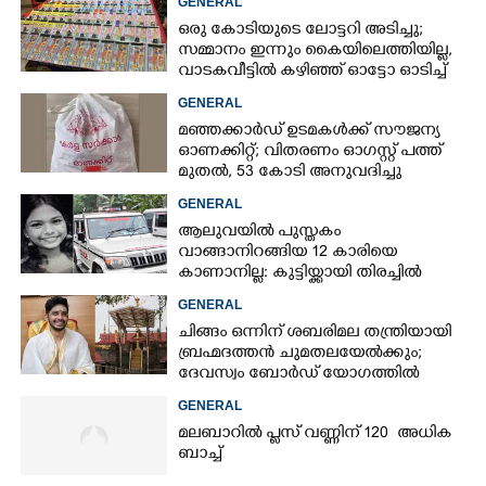
GENERAL
ഒരു കോടിയുടെ ലോട്ടറി അടിച്ചു;
സമ്മാനം ഇന്നും കൈയിലെത്തിയില്ല,
വാടകവീട്ടിൽ കഴിഞ്ഞ് ഓട്ടോ ഓടിച്ച്
73കാരൻ
GENERAL
മഞ്ഞക്കാർഡ് ഉടമകൾക്ക് സൗജന്യ
ഓണക്കിറ്റ്; വിതരണം ഓഗസ്റ്റ് പത്ത്
മുതൽ, 53 കോടി അനുവദിച്ചു
GENERAL
ആലുവയിൽ പുസ്തകം
വാങ്ങാനിറങ്ങിയ 12 കാരിയെ
കാണാനില്ല: കുട്ടിയ്ക്കായി തിരച്ചിൽ
GENERAL
ചിങ്ങം ഒന്നിന് ശബരിമല തന്ത്രിയായി
ബ്രഹ്മദത്തൻ ചുമതലയേൽക്കും;
ദേവസ്വം ബോർഡ് യോഗത്തിൽ
തീരുമാനം
GENERAL
മലബാറിൽ പ്ലസ് വണ്ണിന് 120 അധിക
ബാച്ച്