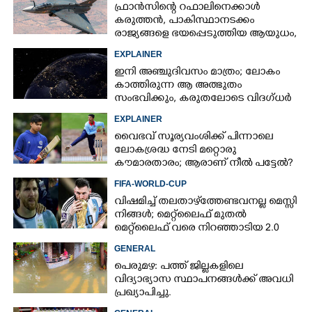
ഫ്രാൻസിന്റെ റഫാലിനെക്കാൾ
കരുത്തൻ,​ പാകിസ്ഥാനടക്കം
രാജ്യങ്ങളെ ഭയപ്പെടുത്തിയ ആയുധം,​
ഇന്ത്യ നിർമ്മിച്ച എണ്ണം 100ലേക്ക്
EXPLAINER
ഇനി അഞ്ചുദിവസം മാത്രം; ലോകം
കാത്തിരുന്ന ആ അത്ഭുതം
സംഭവിക്കും, കരുതലോടെ വിദഗ്ധർ
EXPLAINER
വൈഭവ് സൂര്യവംശിക്ക് പിന്നാലെ
ലോകശ്രദ്ധ നേടി മറ്റൊരു
കൗമാരതാരം; ആരാണ് നീൽ പട്ടേൽ?
FIFA-WORLD-CUP
വിഷമിച്ച് തലതാഴ്‌ത്തേണ്ടവനല്ല മെസ്സി
നിങ്ങള്‍; മെറ്റ്‌ലൈഫ് മുതല്‍
മെറ്റ്‌ലൈഫ് വരെ നിറഞ്ഞാടിയ 2.0
GENERAL
പെരുമഴ: പത്ത് ജില്ലകളിലെ
വിദ്യാഭ്യാസ സ്ഥാപനങ്ങൾക്ക് അവധി
പ്രഖ്യാപിച്ചു.