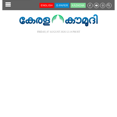
SECTIONS
ENGLISH
E-PAPER
KĀZHCHA
HOME
LATEST
FRIDAY, 07 AUGUST 2026 12.14 PM IST
AUDIO
NOTIFIED NEWS
POLL
KERALA
LOCAL
NEWS 360
CASE DIARY