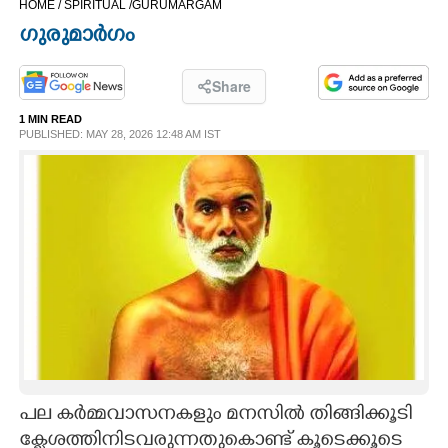
HOME /
SPIRITUAL /
GURUMARGAM
CINEMA
ഗുരുമാർഗം
OPINION
Share
1 MIN READ
PHOTOS
PUBLISHED: MAY 28, 2026 12:48 AM IST
LIFESTYLE
SPIRITUAL
INFO+
ART
പല കർമ്മവാസനകളും മനസിൽ തിങ്ങിക്കൂടി
ASTRO
ക്ളേശത്തിനിടവരുന്നതുകൊണ്ട് കൂടെക്കൂടെ