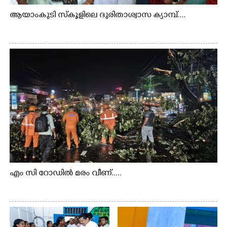
ആയാംകുടി സ്‌കൂളിലെ ദുരിതാശ്വാസ ക്യാമ്പ്....
എം സി റോഡിൽ മരം വീണ്.....