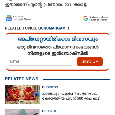
ഈശ്വരന് എന്റെ പ്രണാമം ഭവിക്കട്ടെ.
CARTOONS
LITERATURE
RELATED TOPICS:
GURUMARGAM
,
1
അപ്ഡേറ്റായിരിക്കാം ദിവസവും
ZOOM
ഒരു ദിവസത്തെ പ്രധാന സംഭവങ്ങൾ
നിങ്ങളുടെ ഇൻബോക്സിൽ
CONTACT US
RELATED NEWS
BUSINESS
ചാഞ്ചാട്ടം തുടർന്ന് സ്വർണവില,
കേരളത്തിൽ പവന് 560 രൂപ കൂടി
DEFENCE