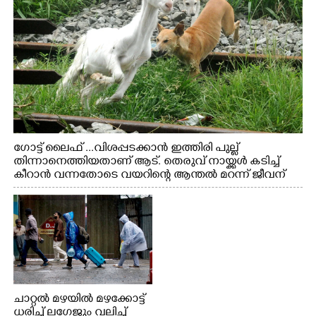
ഗോട്ട് ലൈഫ് ...വിശപ്പടക്കാൻ ഇത്തിരി പുല്ല്
തിന്നാനെത്തിയതാണ് ആട്. തെരുവ് നായ്ക്കൾ കടിച്ച്
കീറാൻ വന്നതോടെ വയറിന്റെ ആന്തൽ മറന്ന് ജീവന്
വേണ്ടിയായി ഓട്ടം. എറണാകുളം വാത്തുരുത്തിയിൽ
നിന്നുള്ള കാഴ്ച
ചാറ്റൽ മഴയിൽ മഴക്കോട്ട്
ധരിച്ച് ലഗേജും വലിച്ച്