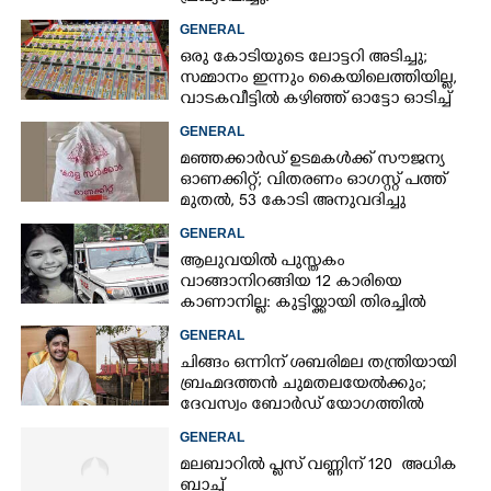
GENERAL
ഒരു കോടിയുടെ ലോട്ടറി അടിച്ചു;
സമ്മാനം ഇന്നും കൈയിലെത്തിയില്ല,
വാടകവീട്ടിൽ കഴിഞ്ഞ് ഓട്ടോ ഓടിച്ച്
73കാരൻ
GENERAL
മഞ്ഞക്കാർഡ് ഉടമകൾക്ക് സൗജന്യ
ഓണക്കിറ്റ്; വിതരണം ഓഗസ്റ്റ് പത്ത്
മുതൽ, 53 കോടി അനുവദിച്ചു
GENERAL
ആലുവയിൽ പുസ്തകം
വാങ്ങാനിറങ്ങിയ 12 കാരിയെ
കാണാനില്ല: കുട്ടിയ്ക്കായി തിരച്ചിൽ
GENERAL
ചിങ്ങം ഒന്നിന് ശബരിമല തന്ത്രിയായി
ബ്രഹ്മദത്തൻ ചുമതലയേൽക്കും;
ദേവസ്വം ബോർഡ് യോഗത്തിൽ
തീരുമാനം
GENERAL
മലബാറിൽ പ്ലസ് വണ്ണിന് 120 അധിക
ബാച്ച്