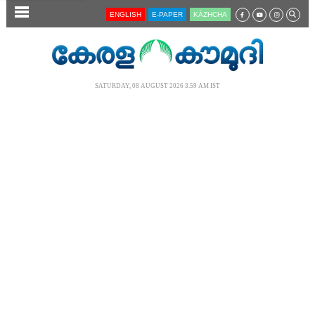
SECTIONS
ENGLISH
E-PAPER
KĀZHCHA
HOME
LATEST
SATURDAY, 08 AUGUST 2026 3.59 AM IST
AUDIO
NOTIFIED NEWS
POLL
KERALA
LOCAL
NEWS 360
CASE DIARY