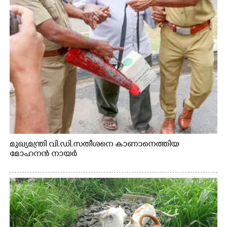
മുഖ്യമന്ത്രി വി.ഡി.സതീശനെ കാണാനെത്തിയ
മോഹനൻ നായർ