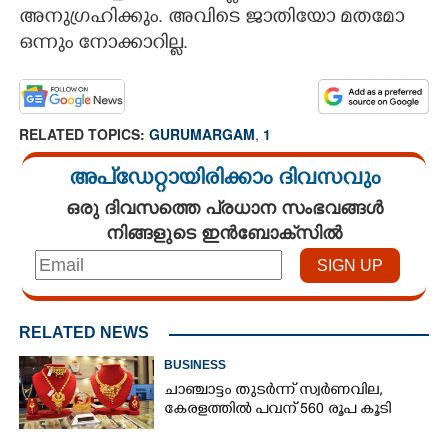
അനുഗ്രഹിക്കും. അവിടെ ജാതിയോ മതമോ
CARTOONS
ഒന്നും നോക്കാറില്ല.
LITERATURE
RELATED TOPICS:
GURUMARGAM
,
1
ZOOM
അപ്ഡേറ്റായിരിക്കാം ദിവസവും
ഒരു ദിവസത്തെ പ്രധാന സംഭവങ്ങൾ
CONTACT US
നിങ്ങളുടെ ഇൻബോക്സിൽ
RELATED NEWS
BUSINESS
ചാഞ്ചാട്ടം തുടർന്ന് സ്വർണവില,
കേരളത്തിൽ പവന് 560 രൂപ കൂടി