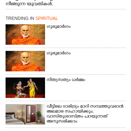
നീങ്ങുന്ന യുവതികൾ.
എറണാകുളം മേനകയിൽ
നിന്നുള്ള കാഴ്ച
TRENDING IN
SPIRITUAL
ഗുരുമാർഗം
ഗുരുമാർഗം
നിത്യസത്യം ധർമ്മം
വീട്ടിലെ ദാരിദ്ര്യം മാറി സമ്പത്തുവരാൻ
അലമാര സഹായിക്കും;
വാസ്‌തുശാസ്ത്രം പറയുന്നത്
അനുസരിക്കാം