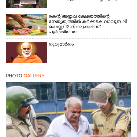
കെന്റ് അയ്യപ്പ ക്ഷേത്രത്തിന്റെ
നേതൃത്വത്തിൽ കർക്കടക വാവുബലി
ഓഗസ്റ്റ് 12ന്; ഒരുക്കങ്ങൾ
പൂർത്തിയായി
×
Share this link
ഗുരുമാർഗം
Copy Link
PHOTO
GALLERY