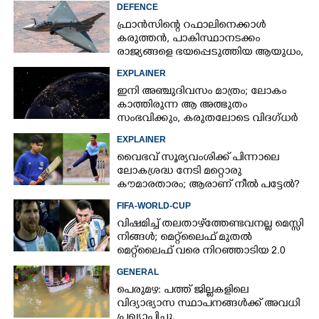
DEFENCE
ഫ്രാൻസിന്റെ റഫാലിനെക്കാൾ
കരുത്തൻ,​ പാകിസ്ഥാനടക്കം
രാജ്യങ്ങളെ ഭയപ്പെടുത്തിയ ആയുധം,​
ഇന്ത്യ നിർമ്മിച്ച എണ്ണം 100ലേക്ക്
EXPLAINER
ഇനി അഞ്ചുദിവസം മാത്രം; ലോകം
കാത്തിരുന്ന ആ അത്ഭുതം
സംഭവിക്കും, കരുതലോടെ വിദഗ്ധർ
EXPLAINER
വൈഭവ് സൂര്യവംശിക്ക് പിന്നാലെ
ലോകശ്രദ്ധ നേടി മറ്റൊരു
കൗമാരതാരം; ആരാണ് നീൽ പട്ടേൽ?
FIFA-WORLD-CUP
വിഷമിച്ച് തലതാഴ്‌ത്തേണ്ടവനല്ല മെസ്സി
നിങ്ങള്‍; മെറ്റ്‌ലൈഫ് മുതല്‍
മെറ്റ്‌ലൈഫ് വരെ നിറഞ്ഞാടിയ 2.0
GENERAL
പെരുമഴ: പത്ത് ജില്ലകളിലെ
വിദ്യാഭ്യാസ സ്ഥാപനങ്ങൾക്ക് അവധി
പ്രഖ്യാപിച്ചു.