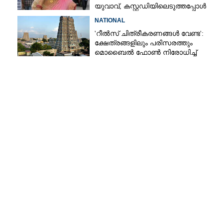
യുവാവ്,​ കസ്റ്റഡിയിലെടുത്തപ്പോൾ
തെളിഞ്ഞത് വൻഗൂഢാലോചന
NATIONAL
'റീൽസ് ചിത്രീകരണങ്ങൾ വേണ്ട':
ക്ഷേത്രങ്ങളിലും പരിസരത്തും
മൊബൈൽ ഫോൺ നിരോധിച്ച്
തമിഴ്നാട് സർക്കാർ