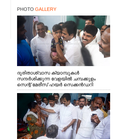
PHOTO
GALLERY
ദുരിതാശ്വാസ ക്യാമ്പുകൾ
സന്ദർശിക്കുന്ന വേളയിൽ ചമ്പക്കുളം
സെന്റ് മേരീസ് ഹയർ സെക്കൻഡറി
സ്കൂളിലെ ക്യാമ്പിലെത്തിയ എ.ഐ.സി.സി
ജനറൽ സെക്രട്ടറി കെ.സി
വേണുഗോപാൽ എം.പി കുരുന്നിനെ
എടുത്ത് ലാളിച്ചപ്പോൾ. സഹകരണ-
എക്സൈസ് വകുപ്പ് മന്ത്രി എം. ലിജു,
കൃഷിവകുപ്പ് മന്ത്രി ടി. സിദ്ദിഖ്, റെജി
ചെറിയാൻ എം. എൽ. എ എന്നിവർ സമീപം