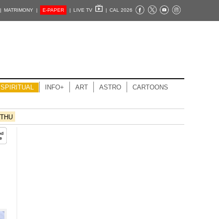
|
MATRIMONY |
E-PAPER
|
LIVE TV
|
CAL 2026
SPIRITUAL
INFO+
ART
ASTRO
CARTOONS
THU