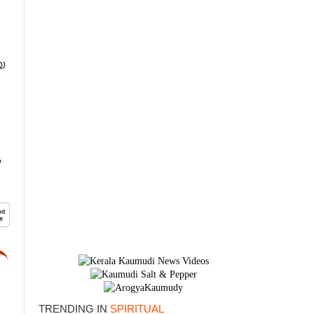
യ
ം
TRENDING IN
SPIRITUAL