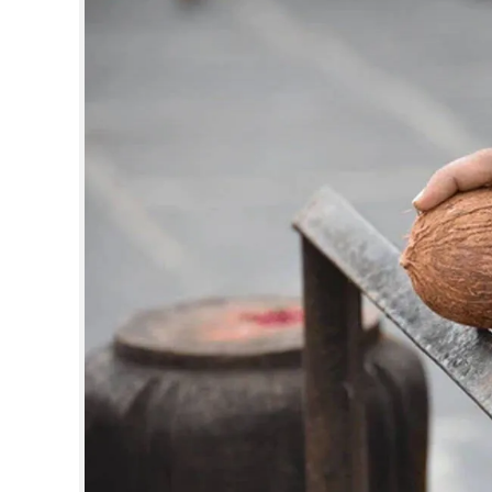
CINEMA
OPINION
PHOTOS
LIFESTYLE
SPIRITUAL
INFO+
ART
ASTRO