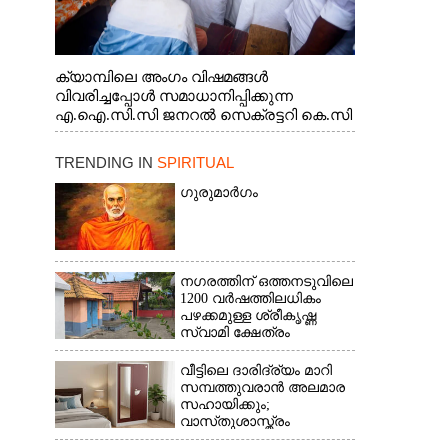
ക്യാമ്പിലെ അംഗം വിഷമങ്ങൾ
വിവരിച്ചപ്പോൾ സമാധാനിപ്പിക്കുന്ന
എ.ഐ.സി.സി ജനറൽ സെക്രട്ടറി കെ.സി
വേണുഗോപാൽ എം.പി. സഹകരണ-
എക്സൈസ് വകുപ്പ് മന്ത്രി എം. ലിജു,
TRENDING IN
SPIRITUAL
എന്നിവർ
ഗുരുമാർഗം
നഗരത്തിന് ഒത്തനടുവിലെ
1200 വർഷത്തിലധികം
പഴക്കമുള്ള ശ്രീകൃഷ്ണ
സ്വാമി ക്ഷേത്രം
വീട്ടിലെ ദാരിദ്ര്യം മാറി
സമ്പത്തുവരാൻ അലമാര
സഹായിക്കും;
വാസ്‌തുശാസ്ത്രം
പറയുന്നത് അനുസരിക്കാം