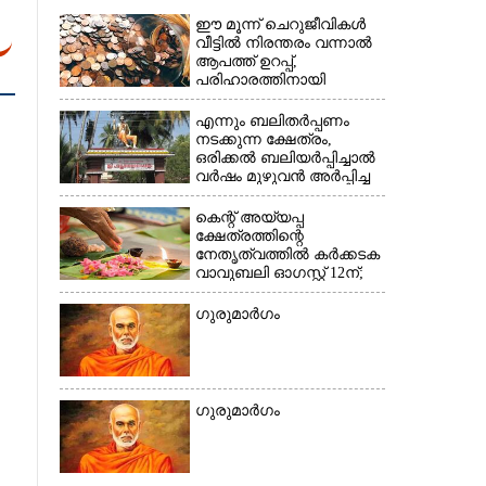
ഈ മൂന്ന് ചെറുജീവികൾ
വീട്ടിൽ നിരന്തരം വന്നാൽ
×
ആപത്ത് ഉറപ്പ്,​
പരിഹാരത്തിനായി
ചെയ്യേണ്ടത്
എന്നും ബലിതർപ്പണം
നടക്കുന്ന ക്ഷേത്രം,​
ഒരിക്കൽ ബലിയർപ്പിച്ചാൽ
വർഷം മുഴുവൻ അർപ്പിച്ച
പുണ്യം
കെന്റ് അയ്യപ്പ
ക്ഷേത്രത്തിന്റെ
നേതൃത്വത്തിൽ കർക്കടക
വാവുബലി ഓഗസ്റ്റ് 12ന്;
ഒരുക്കങ്ങൾ പൂർത്തിയായി
ഗുരുമാർഗം
ഗുരുമാർഗം