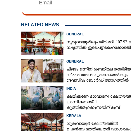
RELATED NEWS
GENERAL
ഗുരുവായൂരിലും തിരിമറി: 107.92 ക
നഷ്ടത്തിൽ ഇടപെട്ട് ഹൈക്കോടതി
GENERAL
ചിങ്ങം ഒന്നിന് ശബരിമല തന്ത്രി
ക്ഷേത്രങ്ങളിൽ 
ബ്രഹ്മദത്തൻ ചുമതലയേൽക്കും;
ഇക്കാര്യം അറിഞ
ദേവസ്വം ബോർഡ് യോഗത്തിൽ
ഇല്ലാതാകുന്നത
തീരുമാനം
INDIA
ക്ഷമിക്കണേ ഭഗവാനേ! ക്ഷേത്രത്
കാണിക്കവഞ്ചി
കുത്തിത്തുറക്കുന്നതിന് മുമ്പ്
പ്രാർത്ഥിച്ച് കള്ളന്മാർ
KERALA
ഗുരുവായൂർ ക്ഷേത്രത്തിൽ
പെൺവേഷത്തിലെത്തി വധശ്രമം;