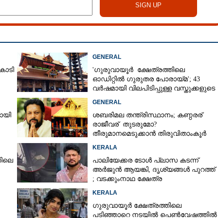
Share this link
GENERAL
ോടി
'ഗുരുവായൂർ ക്ഷേത്രത്തിലെ
ഓഡിറ്റിൽ ഗുരുതര പോരായ്മ'; 43
വർഷമായി വിലപിടിപ്പുള്ള വസ്തുക്കളുടെ
പരിശോധന നടത്തിയിട്ടില്ലെന്ന്
GENERAL
ഹൈക്കോടതി
Copy Link
യായി
ശബരിമല തന്ത്രിസ്ഥാനം; കണ്ഠരര്
തേങ്ങയുടയ്‌ക്കുന്നവർ
രാജീവര് തുടരുമോ?
്ഞിരിക്കണം;
തീരുമാനമെടുക്കാൻ തിരുവിതാംകൂർ
് ചില കാര്യങ്ങൾ കൂടി
ദേവസ്വം ബോർഡ്
KERALA
തിലെ
പാലിയേക്കര ടോൾ പ്ലാസ കടന്ന്
അർജുൻ ആയങ്കി,​ ദൃശ്യങ്ങൾ പുറത്ത്
; വടക്കുംനാഥ ക്ഷേത്ര
മൈതാനത്തുണ്ടെന്ന് ഫേസ്ബുക്ക്
KERALA
പോസ്റ്റ്
ഗുരുവായൂർ ക്ഷേത്രത്തിലെ
പടിഞ്ഞാറെ നടയിൽ പെൺവേഷത്തിൽ