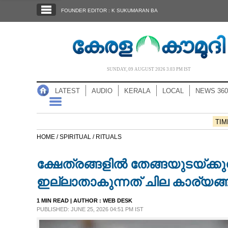
SECTIONS
FOUNDER EDITOR : K SUKUMARAN BA
HOME
LATEST
AUDIO
SUNDAY, 09 AUGUST 2026 3.03 PM IST
NOTIFIED NEWS
LATEST
AUDIO
KERALA
LOCAL
NEWS 360
POLL
KERALA
TIM
HOME /
SPIRITUAL /
RITUALS
LOCAL
ക്ഷേത്രങ്ങളിൽ തേങ്ങയുടയ്‌ക്ക
NEWS 360
ഇല്ലാതാകുന്നത് ചില കാര്യങ്
1 MIN READ
| AUTHOR :
WEB DESK
CASE DIARY
PUBLISHED: JUNE 25, 2026 04:51 PM IST