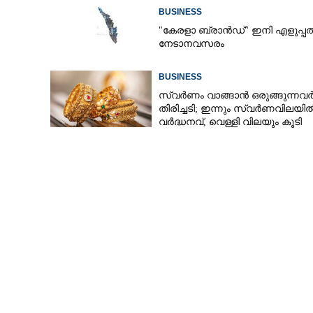
തിരിച്ചടി: ഇന്നത്തെ നിരക്കറിയാം
BUSINESS
"കേരളാ ബ്രാൻഡ്" ഇനി എളുപ്പത
നേടാനവസരം
BUSINESS
സ്വർണം വാങ്ങാൻ ഒരുങ്ങുന്നവർക
തിരിച്ചടി; ഇന്നും സ്വർണവിലയി
വർദ്ധനവ്, വെള്ളി വിലയും കൂടി