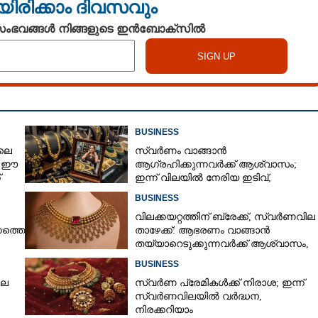
യിരിക്കാം ദിവസവും
 സംഭവങ്ങൾ നിങ്ങളുടെ ഇൻബോക്സിൽ
Share this link
BUSINESS
ലെ
സ്വർണം വാങ്ങാൻ
Copy Link
, ഈ
ആഗ്രഹിക്കുന്നവർക്ക് ആശ്വാസം;
 കേരളത്തിലെ അപൂർവ
്
ഇന്ന് വിലയിൽ നേരിയ ഇടിവ്,
നിരക്കറിയാം
BUSINESS
വിലക്കയറ്റത്തിന് ബ്രേക്ക്, സ്വർണവില
നത്തെ
താഴേക്ക്: ആഭരണം വാങ്ങാൻ
തയ്യാറെടുക്കുന്നവർക്ക് ആശ്വാസം,
ഇന്നത്തെ നിരക്കറിയാം
BUSINESS
ില
സ്വർണ പ്രേമികൾക്ക് നിരാശ; ഇന്ന്
സ്വർണവിലയിൽ വർദ്ധന,
നിരക്കറിയാം