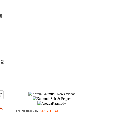
ി
ിള
TRENDING IN
SPIRITUAL