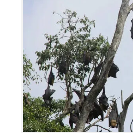
CINEMA
OPINION
PHOTOS
LIFESTYLE
SPIRITUAL
INFO+
ART
ASTRO