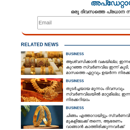
അപ്ഡേറ്റാ
ഒരു ദിവസത്തെ പ്രധാന
RELATED NEWS
BUSINESS
ആശ്വസിക്കാൻ വകയില്ല; ഇന്ന
വാവലുകളെ കറിവച്ച് ദേവിക്ക്
കുറഞ്ഞ സ്വർണവില ഇന്ന് കൂടി
നൈവേദ്യമാക്കും,
മാസത്തെ ഏറ്റവും ഉയർന്ന നിരക്ക
ആചാരം
BUSINESS
തുടർച്ചയായ മൂന്നാം ദിവസവും
സ്വർണവിലയിൽ മാറ്റമില്ല; ഇന്
നിരക്കറിയാം
BUSINESS
ചിങ്ങം എത്താറായിട്ടും സ്വർണവ
മുകളിലേക്ക് തന്നെ,​ ആഭരണം
വാങ്ങാൻ കാത്തിരിക്കുന്നവർക്ക്