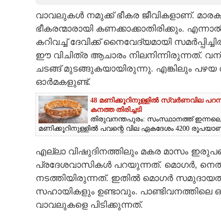
വാവലുകൾ നമുക്ക് ഭീകര ജീവികളാണ്. മാ
CARTOONS
ഭീകരന്മാരായി കണക്കാക്കാതിരിക്കും. എന്ന
കറിവച്ച് ദേവിക്ക് നൈവേദ്യമായി സമർപ്പിച്
LITERATURE
ഈ വിചിത്ര ആചാരം നിലനിന്നിരുന്നത്. 
ചടങ്ങ് മുടങ്ങുകയായിരുന്നു. എങ്കിലും പഴയ 
ZOOM
ഓർമകളുണ്ട്.
48 മണിക്കൂറിനുള്ളിൽ സ്വർണവില പറന
CONTACT US
കനത്ത തിരിച്ചടി
തിരുവനന്തപുരം: സംസ്ഥാനത്ത് ഇന്നല
മണിക്കൂറിനുള്ളിൽ പവന്റെ വില ഏകദേശം 4200 രൂപയാണ് വർ
എല്ലാ വിഷുദിനത്തിലും മകര മാസം ഇരുപത്ത
പ്രദേശവാസികൾ പറയുന്നത്. മൊഗർ, നെൽ
നടത്തിയിരുന്നത്. ഇതിൽ മൊഗർ സമുദായത്തി
സഹായികളും ഉണ്ടാവും. പാണ്ടിവനത്തിലെ 
വാവലുകളെ പിടിക്കുന്നത്.