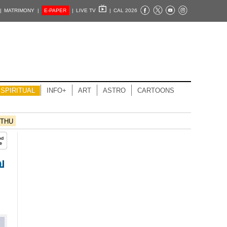
|
MATRIMONY |
E-PAPER
|
LIVE TV
|
CAL 2026
SPIRITUAL
INFO+
ART
ASTRO
CARTOONS
THU
വ