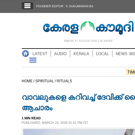
SECTIONS
FOUNDER EDITOR : K SUKUMARAN BA
HOME
LATEST
AUDIO
FRIDAY, 07 AUGUST 2026 3.28 AM IST
NOTIFIED NEWS
LATEST
AUDIO
KERALA
LOCAL
NEWS 360
POLL
KERALA
TIM
HOME /
SPIRITUAL /
RITUALS
LOCAL
വാവലുകളെ കറിവച്ച് ദേവിക്ക്
NEWS 360
ആചാരം
1 MIN READ
CASE DIARY
PUBLISHED: MARCH 24, 2026 01:51 PM IST