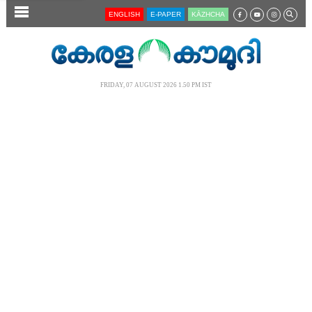
SECTIONS
ENGLISH
E-PAPER
KĀZHCHA
HOME
LATEST
FRIDAY, 07 AUGUST 2026 1.50 PM IST
AUDIO
NOTIFIED NEWS
POLL
KERALA
LOCAL
NEWS 360
CASE DIARY