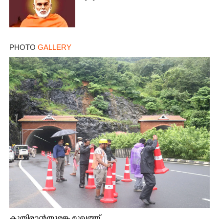
PHOTO
GALLERY
കുതിരാൻതുരങ്ക മുഖത്ത്...