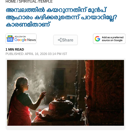
HOME /
SPIRITUAL /
TEMPLE
CINEMA
അമ്പലത്തിൽ കയറുന്നതിന് മുൻപ്
ആഹാരം കഴിക്കരുതെന്ന് പറയാറില്ലേ?
OPINION
കാരണമിതാണ്
PHOTOS
Share
1 MIN READ
PUBLISHED: APRIL 16, 2026 03:14 PM IST
LIFESTYLE
SPIRITUAL
INFO+
ART
ASTRO