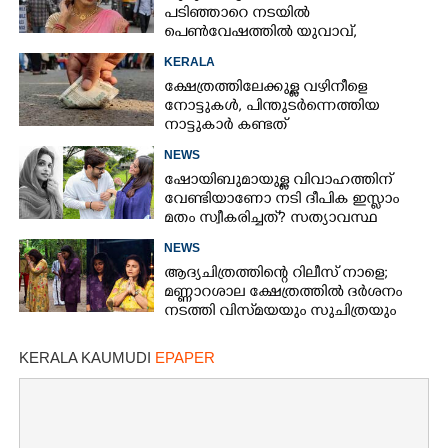
പടിഞ്ഞാറെ നടയിൽ
പെൺവേഷത്തിൽ യുവാവ്,​
കസ്റ്റഡിയിലെടുത്തപ്പോൾ
KERALA
തെളിഞ്ഞത് വൻഗൂഢാലോചന
ക്ഷേത്രത്തിലേക്കുള്ള വഴിനീളെ
നോട്ടുകൾ,​ പിന്തുടർന്നെത്തിയ
നാട്ടുകാർ കണ്ടത്
NEWS
ഷോയിബുമായുള്ള വിവാഹത്തിന്
വേണ്ടിയാണോ നടി ദീപിക ഇസ്ലാം
മതം സ്വീകരിച്ചത്? സത്യാവസ്ഥ
വെളിപ്പെടുത്തി സുഹൃത്ത്‌
NEWS
ആദ്യചിത്രത്തിന്റെ റിലീസ് നാളെ;
മണ്ണാറശാല ക്ഷേത്രത്തിൽ ദർശനം
നടത്തി വിസ്‌മയയും സുചിത്രയും
KERALA KAUMUDI
EPAPER