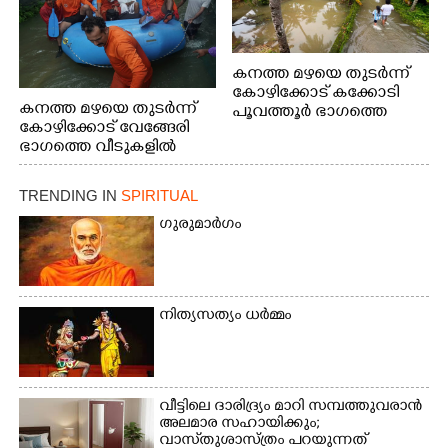
കനത്ത മഴയെ തുടർന്ന്
കോഴിക്കോട് കക്കോടി
കനത്ത മഴയെ തുടർന്ന്
പൂവത്തൂർ ഭാഗത്തെ
കോഴിക്കോട് വേങ്ങേരി
വീടുകളിൽ വെള്ളം
ഭാഗത്തെ വീടുകളിൽ
കയറിയപ്പോൾ
വെള്ളം
കയറിയപ്പോൾ ആളുകളെ
TRENDING IN
SPIRITUAL
സുരക്ഷിത സ്ഥാനത്തേക്ക്
മാറ്റുന്ന സുരക്ഷാസേനാം
ഗുരുമാർഗം
ഗങ്ങൾ
നിത്യസത്യം ധർമ്മം
വീട്ടിലെ ദാരിദ്ര്യം മാറി സമ്പത്തുവരാൻ
അലമാര സഹായിക്കും;
വാസ്‌തുശാസ്ത്രം പറയുന്നത്