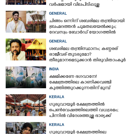
വർഷമായി വിലപിടിപ്പുള്ള
വസ്തുക്കളുടെ പരിശോധന
GENERAL
നടത്തിയിട്ടില്ലെന്ന് ഹൈക്കോടതി
ചിങ്ങം ഒന്നിന് ശബരിമല തന്ത്രിയായി
ബ്രഹ്മദത്തൻ ചുമതലയേൽക്കും;
ദേവസ്വം ബോർഡ് യോഗത്തിൽ
തീരുമാനം
GENERAL
ശബരിമല തന്ത്രിസ്ഥാനം; കണ്ഠരര്
രാജീവര് തുടരുമോ?
തീരുമാനമെടുക്കാൻ തിരുവിതാംകൂർ
ദേവസ്വം ബോർഡ്
INDIA
ക്ഷമിക്കണേ ഭഗവാനേ!
ക്ഷേത്രത്തിലെ കാണിക്കവഞ്ചി
കുത്തിത്തുറക്കുന്നതിന് മുമ്പ്
പ്രാർത്ഥിച്ച് കള്ളന്മാർ
KERALA
ഗുരുവായൂർ ക്ഷേത്രത്തിൽ
പെൺവേഷത്തിലെത്തി വധശ്രമം;
പിന്നിൽ വിദേശത്തുള്ള ഭാര്യക്ക്
ചിത്രങ്ങൾ അയച്ചതിലെ പക
KERALA
ഗുരുവായൂർ ക്ഷേത്രത്തിലെ