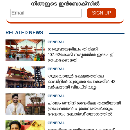
നിങ്ങളുടെ ഇൻബോക്സിൽ
RELATED NEWS
GENERAL
ഗുരുവായൂരിലും തിരിമറി:
107.92 കോടി നഷ്ടത്തിൽ ഇടപെട്ട്
ഹൈക്കോടതി
GENERAL
'ഗുരുവായൂർ ക്ഷേത്രത്തിലെ
ഓഡിറ്റിൽ ഗുരുതര പോരായ്മ'; 43
വർഷമായി വിലപിടിപ്പുള്ള
വസ്തുക്കളുടെ പരിശോധന
GENERAL
നടത്തിയിട്ടില്ലെന്ന് ഹൈക്കോടതി
ചിങ്ങം ഒന്നിന് ശബരിമല തന്ത്രിയായി
ബ്രഹ്മദത്തൻ ചുമതലയേൽക്കും;
ദേവസ്വം ബോർഡ് യോഗത്തിൽ
തീരുമാനം
GENERAL