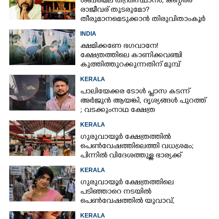
ശബരിമല തന്ത്രിസ്ഥാനം; കണ്ഠരര്
രാജീവര് തുടരുമോ?
തീരുമാനമെടുക്കാൻ തിരുവിതാംകൂർ
ദേവസ്വം ബോർഡ്
INDIA
ക്ഷമിക്കണേ ഭഗവാനേ!
ക്ഷേത്രത്തിലെ കാണിക്കവഞ്ചി
കുത്തിത്തുറക്കുന്നതിന് മുമ്പ്
പ്രാർത്ഥിച്ച് കള്ളന്മാർ
KERALA
പാലിയേക്കര ടോൾ പ്ലാസ കടന്ന്
അർജുൻ ആയങ്കി,​ ദൃശ്യങ്ങൾ പുറത്ത്
; വടക്കുംനാഥ ക്ഷേത്ര
മൈതാനത്തുണ്ടെന്ന് ഫേസ്ബുക്ക്
KERALA
പോസ്റ്റ്
ഗുരുവായൂർ ക്ഷേത്രത്തിൽ
പെൺവേഷത്തിലെത്തി വധശ്രമം;
പിന്നിൽ വിദേശത്തുള്ള ഭാര്യക്ക്
ചിത്രങ്ങൾ അയച്ചതിലെ പക
KERALA
ഗുരുവായൂർ ക്ഷേത്രത്തിലെ
പടിഞ്ഞാറെ നടയിൽ
പെൺവേഷത്തിൽ യുവാവ്,​
കസ്റ്റഡിയിലെടുത്തപ്പോൾ
KERALA