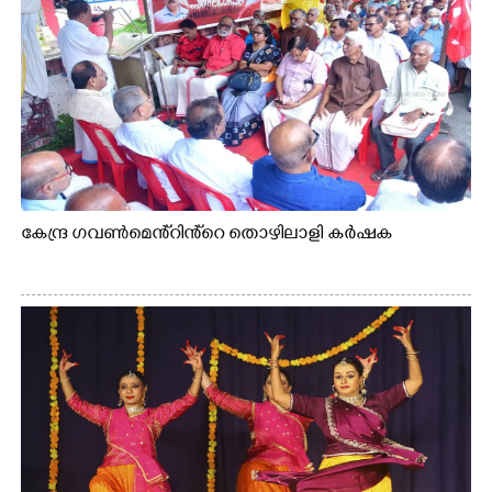
കേന്ദ്ര ഗവൺമെൻ്റിൻ്റെ തൊഴിലാളി കർഷക