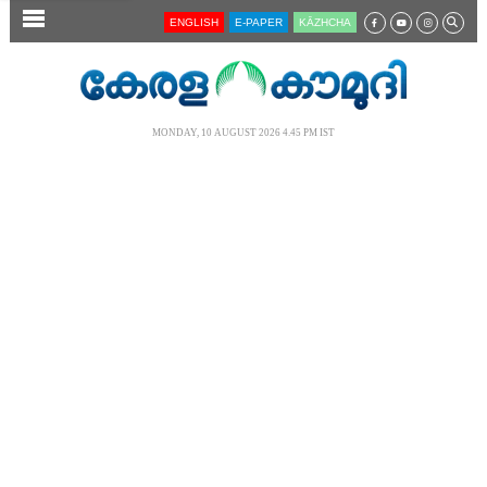
SECTIONS
ENGLISH
E-PAPER
KĀZHCHA
HOME
LATEST
MONDAY, 10 AUGUST 2026 4.45 PM IST
AUDIO
NOTIFIED NEWS
POLL
KERALA
LOCAL
NEWS 360
CASE DIARY