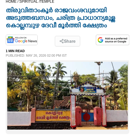
HOME /
SPIRITUAL /
TEMPLE
CINEMA
തിരുവിതാംകൂർ രാജവംശവുമായി
അടുത്തബന്ധം, ചരിത്ര പ്രാധാന്യമുള്ള
OPINION
കൊല്ലമ്പുഴ ദേവീ മൂർത്തി ക്ഷേത്രം
PHOTOS
Share
1 MIN READ
PUBLISHED: MAY 26, 2026 02:00 PM IST
LIFESTYLE
SPIRITUAL
INFO+
ART
ASTRO