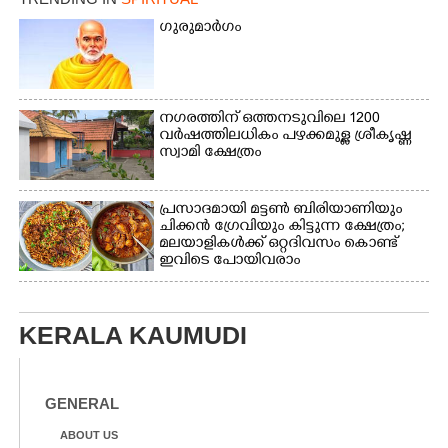
പട്ടേൽ സഭാഗൃഹത്തിൽ
ഗുരുമാർഗം
എം. അക്ഷതയുടെ
നേതൃത്വത്തിൽ
അവതരിപ്പിച്ച ലയ നമൻ
കഥക് നൃത്തത്തിൽ നിന്ന്
നഗരത്തിന് ഒത്തനടുവിലെ 1200
വർഷത്തിലധികം പഴക്കമുള്ള ശ്രീകൃഷ്ണ
സ്വാമി ക്ഷേത്രം
പ്രസാദമായി മട്ടൺ ബിരിയാണിയും
ചിക്കൻ ഗ്രേവിയും കിട്ടുന്ന ക്ഷേത്രം;
മലയാളികൾക്ക് ഒറ്റദിവസം കൊണ്ട്
ഇവിടെ പോയിവരാം
KERALA KAUMUDI
GENERAL
ABOUT US