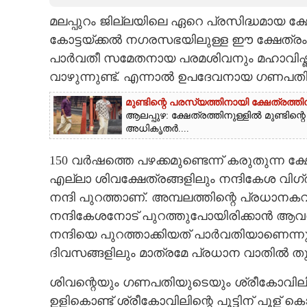
മലപ്പുറം ജില്ലയിലെ ഏറെ പ്രസിദ്ധമായ ക്
CARTOONS
കോട്ടയ്ക്കൽ നഗരസഭയിലുള്ള ഈ ക്ഷേത്രം 
പാർവതീ സമേതനായ പരമശിവനും മഹാവിഷ്ണു
LITERATURE
വാഴുന്നുണ്ട്. എന്നാൽ ഉപദേവനായ ഗണപതിക
ZOOM
മുണ്ടിന്റെ പരസ്യത്തിനായി ക്ഷേത്രത
ആലപ്പുഴ: ക്ഷേത്രത്തിനുള്ളിൽ മുണ്ടി
അധികൃതർ....
CONTACT US
150 വർഷത്തെ പഴക്കമുണ്ടെന്ന് കരുതുന്ന 
എല്ലാ ശിവക്ഷേത്രങ്ങളിലും നന്ദികേശ വിഗ്
നന്ദി പുറത്താണ്. അമ്പലത്തി
ന്റെ പ്രധാനകവാ
നന്ദികേശനോട് പുറത്തുപോയിരിക്കാൻ ആവശ
നന്ദിയെ പുറത്താക്കിയത് പാർവതിയാണെന്നുള
ദിവസങ്ങളിലും മാത്രമേ പ്രധാന വാതിൽ തുറ
ശിവന്റെയും ഗണപതിയുടെയും ശ്രീകോവിലിനി
ഉളികൊണ്ട് ശ്രീകോവിലിന്റെ പൂട്ടിന് പൂള