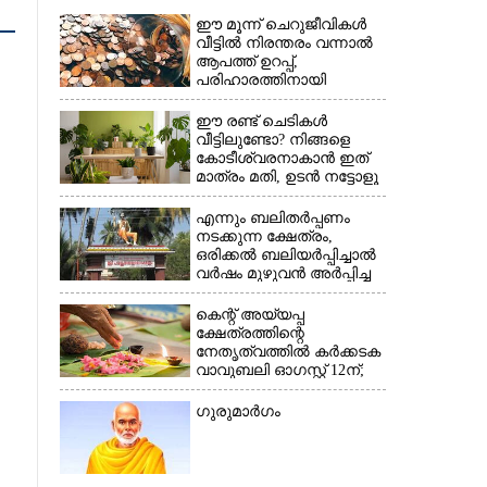
ഈ മൂന്ന് ചെറുജീവികൾ
വീട്ടിൽ നിരന്തരം വന്നാൽ
ആപത്ത് ഉറപ്പ്,​
പരിഹാരത്തിനായി
ചെയ്യേണ്ടത്
ഈ രണ്ട് ചെടികൾ
വീട്ടിലുണ്ടോ?​ നിങ്ങളെ
കോടീശ്വരനാകാൻ ഇത്
മാത്രം മതി,​ ഉടൻ നട്ടോളൂ
എന്നും ബലിതർപ്പണം
നടക്കുന്ന ക്ഷേത്രം,​
ഒരിക്കൽ ബലിയർപ്പിച്ചാൽ
×
വർഷം മുഴുവൻ അർപ്പിച്ച
പുണ്യം
കെന്റ് അയ്യപ്പ
ക്ഷേത്രത്തിന്റെ
നേതൃത്വത്തിൽ കർക്കടക
വാവുബലി ഓഗസ്റ്റ് 12ന്;
ഒരുക്കങ്ങൾ പൂർത്തിയായി
ഗുരുമാർഗം