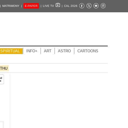
|
MATRIMONY |
E-PAPER
|
LIVE TV
|
CAL 2026
SPIRITUAL
INFO+
ART
ASTRO
CARTOONS
THU