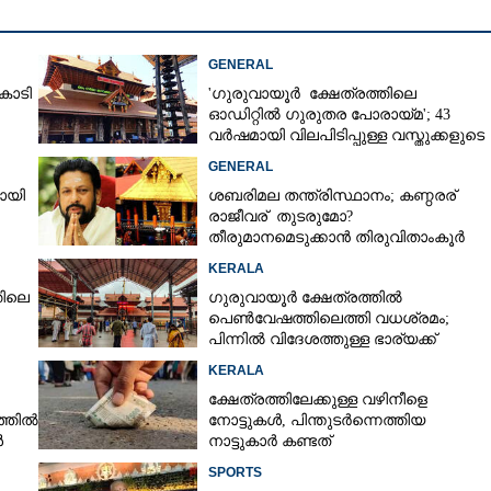
GENERAL
ോടി
'ഗുരുവായൂർ ക്ഷേത്രത്തിലെ
ഓഡിറ്റിൽ ഗുരുതര പോരായ്മ'; 43
വർഷമായി വിലപിടിപ്പുള്ള വസ്തുക്കളുടെ
പരിശോധന നടത്തിയിട്ടില്ലെന്ന്
GENERAL
ഹൈക്കോടതി
യായി
ശബരിമല തന്ത്രിസ്ഥാനം; കണ്ഠരര്
രാജീവര് തുടരുമോ?
തീരുമാനമെടുക്കാൻ തിരുവിതാംകൂർ
ദേവസ്വം ബോർഡ്
KERALA
തിലെ
ഗുരുവായൂർ ക്ഷേത്രത്തിൽ
പെൺവേഷത്തിലെത്തി വധശ്രമം;
Share this link
പിന്നിൽ വിദേശത്തുള്ള ഭാര്യക്ക്
ചിത്രങ്ങൾ അയച്ചതിലെ പക
KERALA
ക്ഷേത്രത്തിലേക്കുള്ള വഴിനീളെ
്തിൽ
നോട്ടുകൾ,​ പിന്തുടർന്നെത്തിയ
ൾ
നാട്ടുകാർ കണ്ടത്
Copy Link
SPORTS