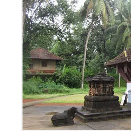
CINEMA
OPINION
PHOTOS
LIFESTYLE
SPIRITUAL
INFO+
ART
ASTRO