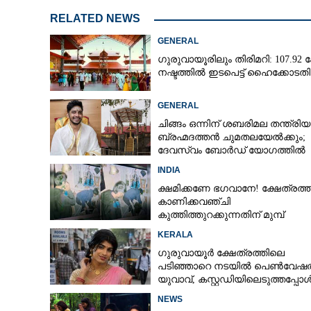
RELATED NEWS
GENERAL
ഗുരുവായൂരിലും തിരിമറി: 107.92 ക
നഷ്ടത്തിൽ ഇടപെട്ട് ഹൈക്കോടതി
GENERAL
ചിങ്ങം ഒന്നിന് ശബരിമല തന്ത്രി
ബ്രഹ്മദത്തൻ ചുമതലയേൽക്കും;
ദേവസ്വം ബോർഡ് യോഗത്തിൽ
തീരുമാനം
INDIA
ക്ഷമിക്കണേ ഭഗവാനേ! ക്ഷേത്രത്
കാണിക്കവഞ്ചി
കുത്തിത്തുറക്കുന്നതിന് മുമ്പ്
പ്രാർത്ഥിച്ച് കള്ളന്മാർ
KERALA
ഗുരുവായൂർ ക്ഷേത്രത്തിലെ
പടിഞ്ഞാറെ നടയിൽ പെൺവേഷത
യുവാവ്,​ കസ്റ്റഡിയിലെടുത്തപ്പോ
തെളിഞ്ഞത് വൻഗൂഢാലോചന
NEWS
ഇവിടെ പേനപൂജിച്ചാൽ പരീക്ഷയ്ക്ക്