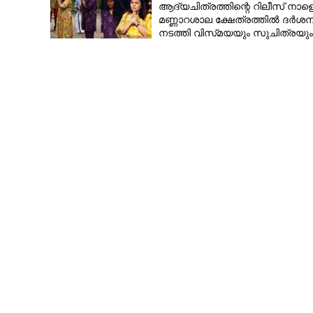
ആദ്യചിത്രത്തിന്റെ റിലീസ് നാളെ
വിജയം ഉറപ്പെന്ന് വിശ്വാസം,
മണ്ണാറശാല ക്ഷേത്രത്തിൽ ദർശന
നടത്തി വിസ്‌മയയും സുചിത്രയും