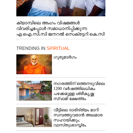
ക്യാമ്പിലെ അംഗം വിഷമങ്ങൾ
വിവരിച്ചപ്പോൾ സമാധാനിപ്പിക്കുന്ന
എ.ഐ.സി.സി ജനറൽ സെക്രട്ടറി കെ.സി
വേണുഗോപാൽ എം.പി. സഹകരണ-
എക്സൈസ് വകുപ്പ് മന്ത്രി എം. ലിജു,
TRENDING IN
SPIRITUAL
എന്നിവർ
ഗുരുമാർഗം
നഗരത്തിന് ഒത്തനടുവിലെ
1200 വർഷത്തിലധികം
പഴക്കമുള്ള ശ്രീകൃഷ്ണ
സ്വാമി ക്ഷേത്രം
വീട്ടിലെ ദാരിദ്ര്യം മാറി
സമ്പത്തുവരാൻ അലമാര
സഹായിക്കും;
വാസ്‌തുശാസ്ത്രം
പറയുന്നത് അനുസരിക്കാം