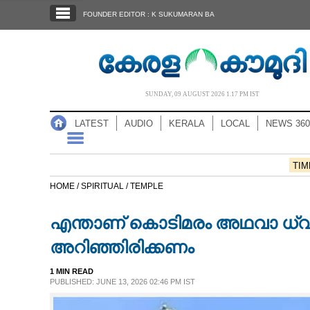
SECTIONS
FOUNDER EDITOR : K SUKUMARAN BA
HOME
LATEST
AUDIO
SUNDAY, 09 AUGUST 2026 1.17 PM IST
NOTIFIED NEWS
LATEST
AUDIO
KERALA
LOCAL
NEWS 360
POLL
KERALA
TIM
HOME /
SPIRITUAL /
TEMPLE
LOCAL
എന്താണ് കൊടിമരം അഥവാ ധ്വജസ
NEWS 360
അറിഞ്ഞിരിക്കണം
1 MIN READ
CASE DIARY
PUBLISHED: JUNE 13, 2026 02:46 PM IST