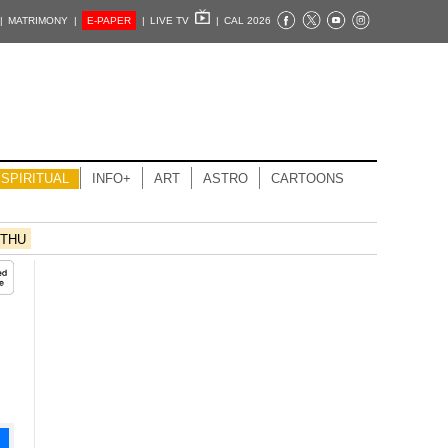
|
MATRIMONY |
E-PAPER
|
LIVE TV
|
CAL 2026
SPIRITUAL
INFO+
ART
ASTRO
CARTOONS
THU