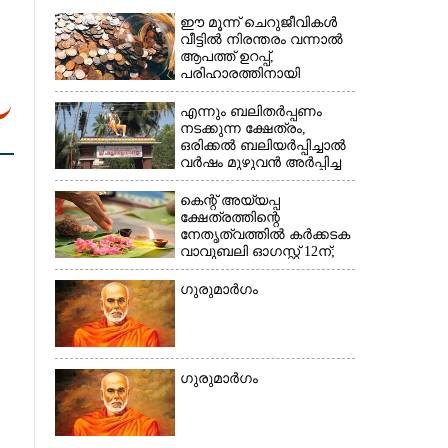
ഈ മൂന്ന് ചെറുജീവികൾ
വീട്ടിൽ നിരന്തരം വന്നാൽ
×
ആപത്ത് ഉറപ്പ്,​
പരിഹാരത്തിനായി
ചെയ്യേണ്ടത്
എന്നും ബലിതർപ്പണം
നടക്കുന്ന ക്ഷേത്രം,​
ഒരിക്കൽ ബലിയർപ്പിച്ചാൽ
വർഷം മുഴുവൻ അർപ്പിച്ച
പുണ്യം
കെന്റ് അയ്യപ്പ
ക്ഷേത്രത്തിന്റെ
നേതൃത്വത്തിൽ കർക്കടക
വാവുബലി ഓഗസ്റ്റ് 12ന്;
ഒരുക്കങ്ങൾ പൂർത്തിയായി
ഗുരുമാർഗം
ഗുരുമാർഗം