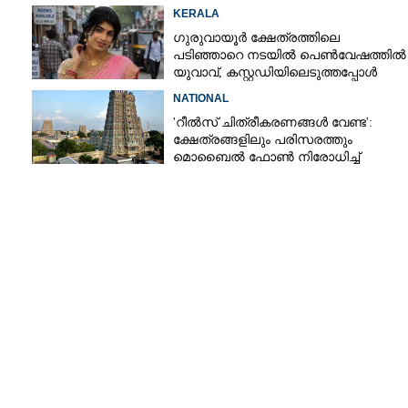
മൈതാനത്തുണ്ടെന്ന് ഫേസ്ബുക്ക്
KERALA
പോസ്റ്റ്
ഗുരുവായൂർ ക്ഷേത്രത്തിലെ
പടിഞ്ഞാറെ നടയിൽ പെൺവേഷത്തിൽ
യുവാവ്,​ കസ്റ്റഡിയിലെടുത്തപ്പോൾ
തെളിഞ്ഞത് വൻഗൂഢാലോചന
NATIONAL
'റീൽസ് ചിത്രീകരണങ്ങൾ വേണ്ട':
ക്ഷേത്രങ്ങളിലും പരിസരത്തും
മൊബൈൽ ഫോൺ നിരോധിച്ച്
തമിഴ്നാട് സർക്കാർ