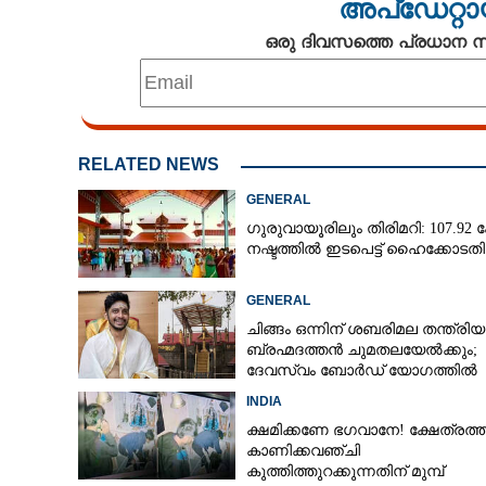
അപ്ഡേറ്റാ
ഒരു ദിവസത്തെ പ്രധാന
RELATED NEWS
GENERAL
ഗുരുവായൂരിലും തിരിമറി: 107.92 ക
നഷ്ടത്തിൽ ഇടപെട്ട് ഹൈക്കോടതി
എന്താണ് കൊടി
ഇക്കാര്യങ്ങൾ ഉ
GENERAL
അറിഞ്ഞിരിക്ക
ചിങ്ങം ഒന്നിന് ശബരിമല തന്ത്രി
ബ്രഹ്മദത്തൻ ചുമതലയേൽക്കും;
ദേവസ്വം ബോർഡ് യോഗത്തിൽ
തീരുമാനം
INDIA
ക്ഷമിക്കണേ ഭഗവാനേ! ക്ഷേത്രത്
കാണിക്കവഞ്ചി
കുത്തിത്തുറക്കുന്നതിന് മുമ്പ്