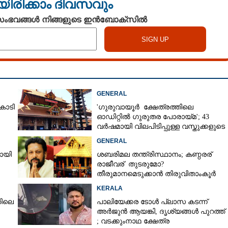
യിരിക്കാം ദിവസവും
 സംഭവങ്ങൾ നിങ്ങളുടെ ഇൻബോക്സിൽ
Share this link
GENERAL
ോടി
'ഗുരുവായൂർ ക്ഷേത്രത്തിലെ
ഓഡിറ്റിൽ ഗുരുതര പോരായ്മ'; 43
Copy Link
മരം അഥവാ ധ്വജസ്തംഭം?
വർഷമായി വിലപിടിപ്പുള്ള വസ്തുക്കളുടെ
പരിശോധന നടത്തിയിട്ടില്ലെന്ന്
റപ്പായും
GENERAL
ഹൈക്കോടതി
ണം
യായി
ശബരിമല തന്ത്രിസ്ഥാനം; കണ്ഠരര്
രാജീവര് തുടരുമോ?
തീരുമാനമെടുക്കാൻ തിരുവിതാംകൂർ
ദേവസ്വം ബോർഡ്
KERALA
തിലെ
പാലിയേക്കര ടോൾ പ്ലാസ കടന്ന്
അർജുൻ ആയങ്കി,​ ദൃശ്യങ്ങൾ പുറത്ത്
; വടക്കുംനാഥ ക്ഷേത്ര