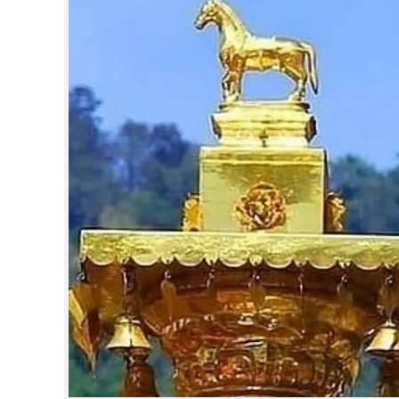
CINEMA
OPINION
PHOTOS
LIFESTYLE
SPIRITUAL
INFO+
ART
ASTRO