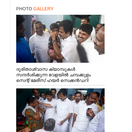
PHOTO
GALLERY
ദുരിതാശ്വാസ ക്യാമ്പുകൾ
സന്ദർശിക്കുന്ന വേളയിൽ ചമ്പക്കുളം
സെന്റ് മേരീസ് ഹയർ സെക്കൻഡറി
സ്കൂളിലെ ക്യാമ്പിലെത്തിയ എ.ഐ.സി.സി
ജനറൽ സെക്രട്ടറി കെ.സി
വേണുഗോപാൽ എം.പി കുരുന്നിനെ
എടുത്ത് ലാളിച്ചപ്പോൾ. സഹകരണ-
എക്സൈസ് വകുപ്പ് മന്ത്രി എം. ലിജു,
കൃഷിവകുപ്പ് മന്ത്രി ടി. സിദ്ദിഖ്, റെജി
ചെറിയാൻ എം. എൽ. എ എന്നിവർ സമീപം