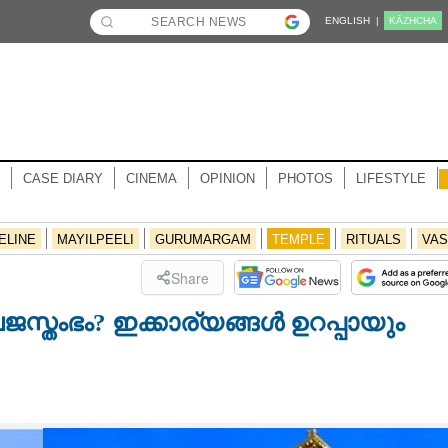
ENGLISH |
KĀZHCHA
CASE DIARY
CINEMA
OPINION
PHOTOS
LIFESTYLE
ELINE
MAYILPEELI
GURUMARGAM
TEMPLE
RITUALS
VAS
Share
്തംഭം? ഇക്കാര്യങ്ങൾ ഉറപ്പായും