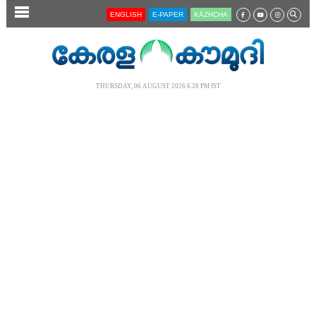
SECTIONS
ENGLISH
E-PAPER
KĀZHCHA
HOME
LATEST
THURSDAY, 06 AUGUST 2026 6.28 PM IST
AUDIO
NOTIFIED NEWS
POLL
KERALA
LOCAL
NEWS 360
CASE DIARY