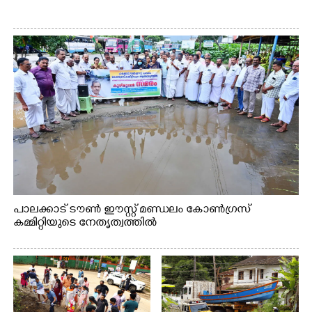
പാലക്കാട് ടൗൺ ഈസ്റ്റ് മണ്ഡലം കോൺഗ്രസ്
കമ്മിറ്റിയുടെ നേതൃത്വത്തിൽ