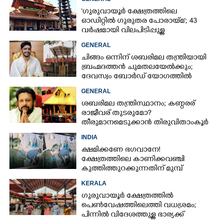
'ഗുരുവായൂർ ക്ഷേത്രത്തിലെ
ഓഡിറ്റിൽ ഗുരുതര പോരായ്മ'; 43
വർഷമായി വിലപിടിപ്പുള്ള
വസ്തുക്കളുടെ പരിശോധന
GENERAL
നടത്തിയിട്ടില്ലെന്ന് ഹൈക്കോടതി
ചിങ്ങം ഒന്നിന് ശബരിമല തന്ത്രിയായി
ബ്രഹ്മദത്തൻ ചുമതലയേൽക്കും;
ദേവസ്വം ബോർഡ് യോഗത്തിൽ
തീരുമാനം
GENERAL
ശബരിമല തന്ത്രിസ്ഥാനം; കണ്ഠരര്
രാജീവര് തുടരുമോ?
തീരുമാനമെടുക്കാൻ തിരുവിതാംകൂർ
ദേവസ്വം ബോർഡ്
INDIA
ക്ഷമിക്കണേ ഭഗവാനേ!
ക്ഷേത്രത്തിലെ കാണിക്കവഞ്ചി
കുത്തിത്തുറക്കുന്നതിന് മുമ്പ്
പ്രാർത്ഥിച്ച് കള്ളന്മാർ
KERALA
ഗുരുവായൂർ ക്ഷേത്രത്തിൽ
പെൺവേഷത്തിലെത്തി വധശ്രമം;
പിന്നിൽ വിദേശത്തുള്ള ഭാര്യക്ക്