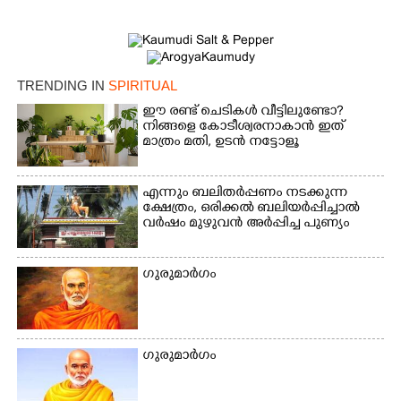
TRENDING IN
SPIRITUAL
ഈ രണ്ട് ചെടികൾ വീട്ടിലുണ്ടോ?​
നിങ്ങളെ കോടീശ്വരനാകാൻ ഇത്
മാത്രം മതി,​ ഉടൻ നട്ടോളൂ
എന്നും ബലിതർപ്പണം നടക്കുന്ന
ക്ഷേത്രം,​ ഒരിക്കൽ ബലിയർപ്പിച്ചാൽ
വർഷം മുഴുവൻ അർപ്പിച്ച പുണ്യം
ഗുരുമാ‌ർഗം
ഗുരുമാർഗം