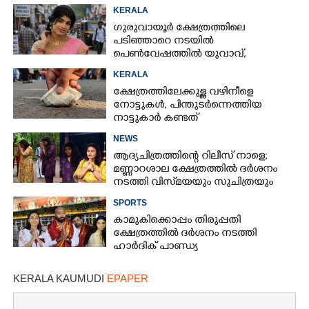
ചിത്രങ്ങൾ അയച്ചതിലെ പക
KERALA
ഗുരുവായൂർ ക്ഷേത്രത്തിലെ
പടിഞ്ഞാറെ നടയിൽ
പെൺവേഷത്തിൽ യുവാവ്,​
കസ്റ്റഡിയിലെടുത്തപ്പോൾ
KERALA
തെളിഞ്ഞത് വൻഗൂഢാലോചന
ക്ഷേത്രത്തിലേക്കുള്ള വഴിനീളെ
നോട്ടുകൾ,​ പിന്തുടർന്നെത്തിയ
നാട്ടുകാർ കണ്ടത്
NEWS
ആദ്യചിത്രത്തിന്റെ റിലീസ് നാളെ;
മണ്ണാറശാല ക്ഷേത്രത്തിൽ ദർശനം
നടത്തി വിസ്‌മയയും സുചിത്രയും
SPORTS
കാമുകിക്കൊപ്പം തിരുപ്പതി
ക്ഷേത്രത്തിൽ ദർശനം നടത്തി
ഹാർദിക് പാണ്ഡ്യ
KERALA KAUMUDI
EPAPER