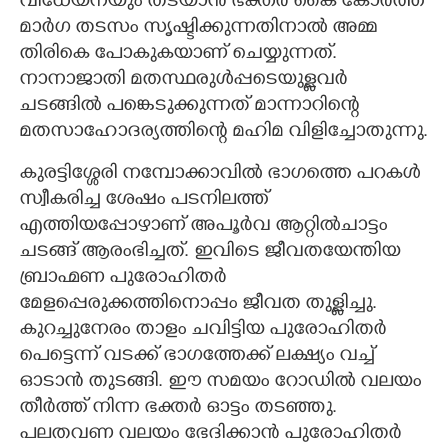
വിധേയനയും തടയാൻ ഭക്തർ കൈ കോർത്ത്
മാർഗ തടസം സൃഷ്ടിക്കുന്നതിനാൽ അമ്മ
തിരികെ പോകുകയാണ് ചെയ്യുന്നത്.
നാനാജാതി മതസ്ഥരുൾപ്പടെയുള്ളവർ
ചടങ്ങിൽ പങ്കെടുക്കുന്നത് മാന്നാറിന്റെ
മതസാഹോദര്യത്തിന്റെ മഹിമ വിളിച്ചോതുന്നു.
കുരട്ടിശ്ശേരി നമ്പോക്കാവിൽ ഭാഗത്തെ പറകൾ
സ്വീകരിച്ച ശേഷം പടനിലത്ത്
എത്തിയപ്പോഴാണ് അപൂർവ ആറ്റിൽചാട്ടം
ചടങ്ങ് ആരംഭിച്ചത്. ഇവിടെ ജീവതയേന്തിയ
ബ്രാഹ്മണ പുരോഹിതർ
മേളപ്പെരുക്കത്തിനൊപ്പം ജീവത തുള്ളിച്ചു.
കുറച്ചുനേരം താളം ചവിട്ടിയ പുരോഹിതർ
പെട്ടെന്ന് വടക്ക് ഭാഗത്തേക്ക് ലക്ഷ്യം വച്ച്
ഓടാൻ തുടങ്ങി. ഈ സമയം റോഡിൽ വലയം
തീർത്ത് നിന്ന ഭക്തർ ഓട്ടം തടഞ്ഞു.
പലതവണ വലയം ഭേദിക്കാൻ പുരോഹിതർ