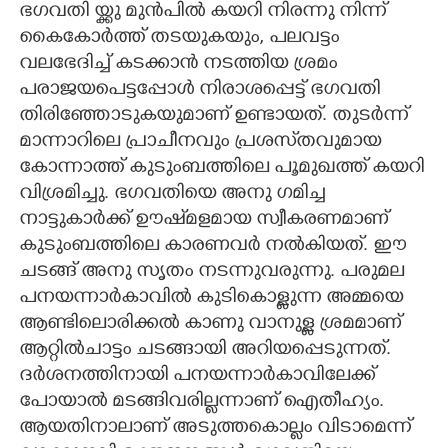
ഭഗവതി യ്ക്കു മുൻപിൽ കയറി നിരന്നു നിന്ന്
കൈകോർത്ത് തടയുകയും, പലവട്ടം
വലഭേദിച്ച് കടക്കാൻ നടത്തിയ ശ്രമം
പരാജയപെട്ടപ്പോൾ നിരാശപ്പെട്ട് ഭഗവതി
തിരിഞ്ഞോടുകയുമാണ് ഉണ്ടായത്. തുടർന്ന്
മാന്നാറിലെ പ്രാചീനവും പ്രശസ്‌തവുമായ
കോന്നാത്ത് കുടുംബത്തിലെ പൂമുഖത്ത് കയറി
വിശ്രമിച്ചു. ഭഗവതിയെ അനു ഗമിച്ച
നാട്ടുകാർക്ക് ഊഷ്‌മളമായ സ്വീകരണമാണ്
കുടുംബത്തിലെ കാരണവർ നൽകിയത്. ഈ
ചടങ്ങ് അനു സൃതം നടന്നുവരുന്നു. പരുമല
പനയന്നാർകാവിൽ കുടികൊള്ളുന്ന അമ്മയെ
ആണ്ടിലൊരിക്കൽ കാണു വാനുള്ള ശ്രമമാണ്
ആറ്റിൽചാട്ടം ചടങ്ങായി അറിയപ്പെടുന്നത്.
ദർശനത്തിനായി പനയന്നാർകാവിലേക്ക്
പോയാൽ മടങ്ങിവരില്ലന്നാണ് ഐതീഹ്യം.
ആയതിനാലാണ് അടുത്തകൊല്ലം വിടാമെന്ന്