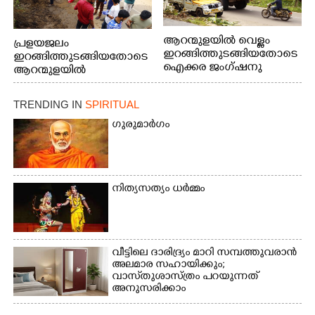
ആറന്മുളയിൽ വെള്ളം
പ്രളയജലം
ഇറങ്ങിത്തുടങ്ങിയതോടെ
ഇറങ്ങിത്തുടങ്ങിയതോടെ
ഐക്കര ജംഗ്ഷനു
ആറന്മുളയിൽ
സമീപത്തുനിന്ന്
ഗ്രാമപഞ്ചായത്ത്
രക്ഷാപ്രവർത്തനത്തിന്
പ്രസിഡന്റ് മാരും
TRENDING IN
SPIRITUAL
കൊല്ലത്ത് നിന്ന് എത്തിയ
അംഗങ്ങളും
ബോട്ടുകൾ
രാഷ്ട്രീയപ്രവത്തകരും
ഗുരുമാർഗം
തിരികെക്കൊണ്ടുപോകു
അടങ്ങുന്ന സംഘം
ന്നു.
റോഡിൽ അടിഞ്ഞ് കൂടിയ
ചെളിയും മണ്ണും മറ്റ്
മാലിന്യങ്ങളും നീക്കം
നിത്യസത്യം ധർമ്മം
ചെയ്യുന്നു.
വീട്ടിലെ ദാരിദ്ര്യം മാറി സമ്പത്തുവരാൻ
അലമാര സഹായിക്കും;
വാസ്‌തുശാസ്ത്രം പറയുന്നത്
അനുസരിക്കാം