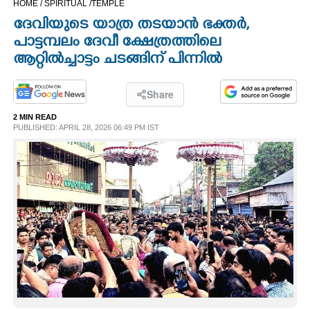
HOME /
SPIRITUAL /
TEMPLE
CINEMA
ദേവിയുടെ യാത്ര തടയാൻ ഭക്തർ,
പാട്ടമ്പലം ദേവീ ക്ഷേത്രത്തിലെ
OPINION
ആറ്റിൽച്ചാട്ടം ചടങ്ങിന് പിന്നിൽ
PHOTOS
Share
2 MIN READ
PUBLISHED: APRIL 28, 2026 06:49 PM IST
LIFESTYLE
SPIRITUAL
INFO+
ART
ASTRO