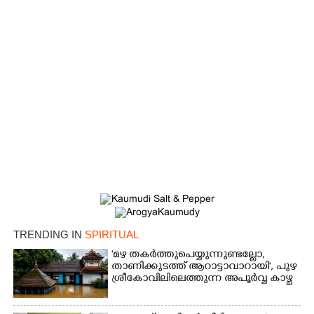
×
Share this link
Copy Link
TRENDING IN
SPIRITUAL
'മഴ തകർത്തുപെയ്യുന്നുണ്ടല്ലോ,​
താണിക്കുടത്ത് ആറാട്ടാവാറായി', പുഴ
ശ്രീകോവിലിലെത്തുന്ന അപൂർവ്വ കാഴ്ച