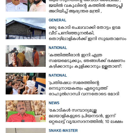
ആർ സുഗതന്റെ അവധി അപേക്ഷ ;
ജയിൽ വകുപ്പിന്റെ കത്തിൽ അതൃപ്തി
അറിയിച്ച് ആഭ്യന്തര മന്ത്രി ,​
ഉദ്യോഗസ്ഥർക്കെതിരെ അന്വേഷണം
GENERAL
ഒരു കോടി ചെലവാക്കി തോട്ടം ഉടമ
വീട്‌ പണിഞ്ഞുനൽകി,
തൊഴിലാളികൾക്ക് ഇനി സുഖതാമസം
NATIONAL
'കത്തിത്തീരാൻ ഇനി എത്ര
സമയമെടുക്കും, ഞങ്ങൾക്ക് ഭക്ഷണം
കഴിക്കാനും കുളിക്കാനും ഉള്ളതാണ്':
അച്ഛന്റെ സംസ്കാരചടങ്ങിനിടെ
NATIONAL
മക്കൾ
'പ്രതിഷേധ സമരത്തിന്റെ
നെടുനായകത്വം ഏറ്റെടുത്ത്
രാഹുൽഗാന്ധി വന്നതോടെ മോദി
സർക്കാർ പരിഭ്രാന്തരായി'
NEWS
'കോടികൾ സമ്പാദ്യമുള്ള
മലയാളികളുടെ പ്രിയനടൻ, ഇന്ന്
ഒറ്റപ്പെട്ട് വൃദ്ധസദനത്തിൽ; 10 ലക്ഷം
ശമ്പളമുള്ള മകൻ പോലും
SNAKE-MASTER