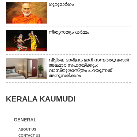
കത്തിപ്പാറ, ഉറിയംപെട്ടി,
ഗുരുമാർഗം
തേക്കല്ല്, വെട്ടിക്കല്ല്,
മഞ്ചപ്പാറ എന്നീ ആറു
സ്ഥലങ്ങളിലേക്കുള്ള
പ്രധാന സഞ്ചാര
മാർഗമാണ് ഈ കാണുന്ന
നിത്യസത്യം ധർമ്മം
കടത്ത് വള്ളം
വീട്ടിലെ ദാരിദ്ര്യം മാറി സമ്പത്തുവരാൻ
അലമാര സഹായിക്കും;
വാസ്‌തുശാസ്ത്രം പറയുന്നത്
അനുസരിക്കാം
KERALA KAUMUDI
GENERAL
ABOUT US
CONTACT US