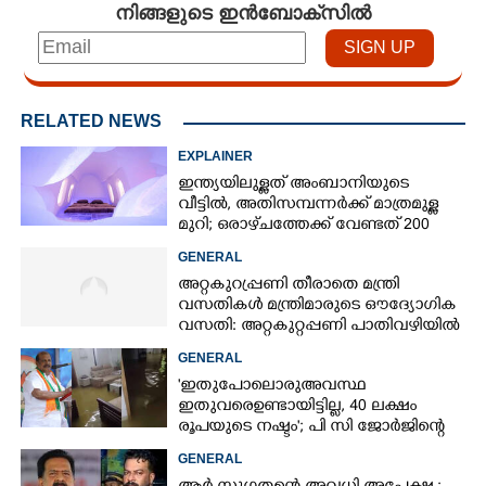
നിങ്ങളുടെ ഇൻബോക്സിൽ
RELATED NEWS
EXPLAINER
ഇന്ത്യയിലുള്ളത് അംബാനിയുടെ
വീട്ടിൽ, അതിസമ്പന്നർക്ക് മാത്രമുള്ള
മുറി; ഒരാഴ്‌ചത്തേക്ക് വേണ്ടത് 200
ലിറ്ററിലധികം വെള്ളം
GENERAL
അറ്റകുറ്രപ്പണി തീരാതെ മന്ത്രി
വസതികൾ മന്ത്രിമാരുടെ ഔദ്യോഗിക
വസതി: അറ്റകുറ്റപ്പണി പാതിവഴിയിൽ
GENERAL
'ഇതുപോലൊരു അവസ്ഥ
ഇതുവരെ ഉണ്ടായിട്ടില്ല, 40 ലക്ഷം
രൂപയുടെ നഷ്ടം'; പി സി ജോർജിന്റെ
വീട്ടിലും വെള്ളം കയറി
GENERAL