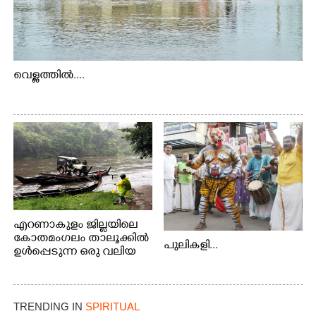
വെള്ളത്തിൽ....
എറണാകുളം ജില്ലയിലെ
കോതമംഗലം താലൂക്കിൽ
പുലികളി...
ഉൾപ്പെടുന്ന ഒരു വലിയ
ഗ്രാമപഞ്ചായത്താണ് കുട്ട
മ്പുഴ ഗ്രാമ പഞ്ചായത്ത്.
ആദിവാസി ഊരുകളായ
വെള്ളാരംകുത്ത്,
TRENDING IN
SPIRITUAL