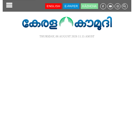
SECTIONS
ENGLISH
E-PAPER
KĀZHCHA
HOME
LATEST
THURSDAY, 06 AUGUST 2026 11.15 AM IST
AUDIO
NOTIFIED NEWS
POLL
KERALA
LOCAL
NEWS 360
CASE DIARY