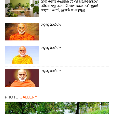
ഈ രണ്ട് ചെടികൾ വീട്ടിലുണ്ടോ?​
നിങ്ങളെ കോടീശ്വരനാകാൻ ഇത്
മാത്രം മതി,​ ഉടൻ നട്ടോളൂ
ഗുരുമാ‌ർഗം
ഗുരുമാർഗം
ഗുരുമാർഗം
PHOTO
GALLERY