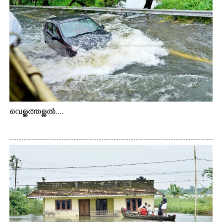
വെള്ളത്തള്ളൽ....