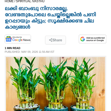
HOME /
SPIRITUAL /
VASTHU
CINEMA
ലക്കി ബാംബു നിസാരമല്ല,
വേണ്ടതുപോലെ ചെയ്തില്ലെങ്കിൽ പണി
OPINION
ഉറപ്പായും കിട്ടും; സൂക്ഷിക്കേണ്ട ചില
കാര്യങ്ങൾ
PHOTOS
Share
LIFESTYLE
1 MIN READ
PUBLISHED: MAY 09, 2026 11:56 AM IST
SPIRITUAL
INFO+
ART
ASTRO