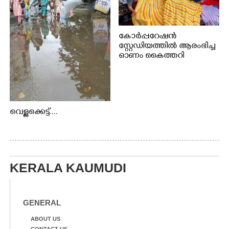
കോർപ്പറേഷൻ
സ്റ്റേഡിയത്തിൽ ആരംഭിച്ച
ഓണം കൈത്തറി
വിപണന മേളയിൽ നിന്നും
വെള്ളക്കെട്ട്....
KERALA KAUMUDI
GENERAL
ABOUT US
CONTACT US