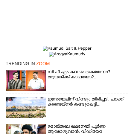
TRENDING IN
ZOOM
സി.പി.എം കവചം തകർന്നോ?
×
ആയങ്കിക്ക് കാപ്പയോ?...
Share this link
ഇസ്രയേലിന് വീണ്ടും തിരിച്ചടി, ചരക്ക്
കണ്ടെയ്നർ കണ്ടുകെട്ടി...
Copy Link
മൊജ്തബ ഖമനേയി പൂർണ
ആരോഗ്യവാൻ, വീഡിയോ