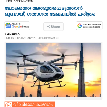
HOME /
ZOOM /
ZOOM
CINEMA
ലോകത്തെ അത്ഭുതപ്പെടുത്താൻ
ദുബായ്, ഗതാഗത മേഖലയിൽ ചരിത്രം
OPINION
Share
PHOTOS
1 MIN READ
PUBLISHED: JANUARY 20, 2026 01:49 AM IST
LIFESTYLE
SPIRITUAL
INFO+
ART
ASTRO
വീഡിയോ കാണാം