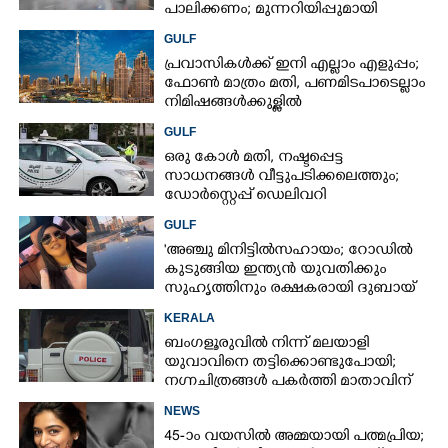
പാലിക്കണം; മുന്നറിയിപ്പുമായി
കാലാവസ്ഥാ വകുപ്പ്
GULF
പ്രവാസികൾക്ക് ഇനി എല്ലാം എളുപ്പം;
ഫോൺ മാത്രം മതി,​ പണമിടപാടെല്ലാം
നിമിഷങ്ങൾക്കുള്ളിൽ
GULF
ഒരു കോൾ മതി,​ നഷ്ടപ്പെട്ട
സാധനങ്ങൾ വീട്ടുപടിക്കലെത്തും;​
ഡോർസ്റ്റെപ്പ് ഡെലിവറി
സേവനവുമായി ദുബായ് പൊലീസ്
GULF
'അഞ്ചു മിനിട്ടിൽസഹായം; റോഡിൽ
കുടുങ്ങിയ ഇന്ത്യൻ യുവതിക്കും
സുഹൃത്തിനും രക്ഷകരായി ദുബായ്
പൊലീസ്
KERALA
ബംഗളൂരുവിൽ നിന്ന് മലയാളി
യുവാവിനെ തട്ടിക്കൊണ്ടുപോയി;
നഗ്നചിത്രങ്ങൾ പകർത്തി മാതാവിന്
അയച്ചു
NEWS
45-ാം വയസിൽ അമ്മയായി പത്മപ്രിയ;