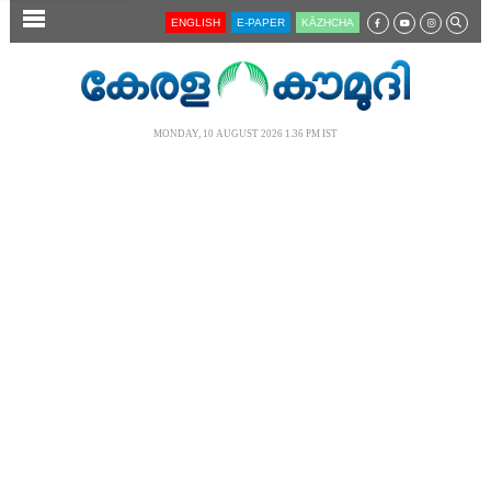
SECTIONS
ENGLISH
E-PAPER
KĀZHCHA
HOME
LATEST
MONDAY, 10 AUGUST 2026 1.36 PM IST
AUDIO
NOTIFIED NEWS
POLL
KERALA
LOCAL
NEWS 360
CASE DIARY