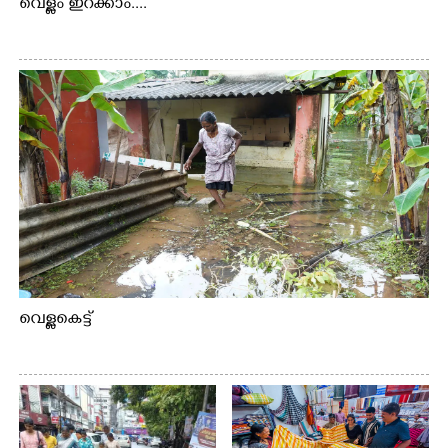
വെള്ളം ഇറക്കാം....
വെള്ളകെട്ട്