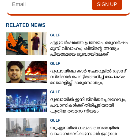
RELATED NEWS
GULF
എട്ടുവർഷത്തെ പ്രണയം,​ ഒരുവർഷം
മുമ്പ് വിവാഹം; ഷിജിന്റെ അന്ത്യം
പ്രിയതമയെ ദുബായിലേക്ക്
കൊണ്ടുവരാനുള്ള ഒരുക്കത്തിനിടെ
GULF
ദുബായിലെ കാർ ഷോറൂമിൽ ഗ്യാസ്
സിലിണ്ടർ പൊട്ടിത്തെറിച്ച് അപകടം:
മലയാളിയ്ക്ക് ദാരുണാന്ത്യം,
അഞ്ചുപേർക്ക് പരിക്ക്
GULF
ദുബായിൽ ഇനി ജീവിതച്ചെലവേറും,​
പ്രവാസികൾക്ക് തിരിച്ചടിയായി
പുതിയ താമസ നിയമം
GULF
യുഎഇയിൽ വരുംദിവസങ്ങളിൽ
വാഹനമോടിക്കുന്നവർ ജാഗ്രത