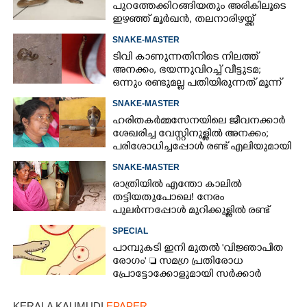
പുറത്തേക്കിറങ്ങിയതും അരികിലൂടെ
ഇഴഞ്ഞ് മൂർഖൻ, തലനാരിഴയ്ക്ക്
രക്ഷപ്പെട്ടു
SNAKE-MASTER
ടിവി കാണുന്നതിനിടെ നിലത്ത്
അനക്കം, ഭയന്നുവിറച്ച് വീട്ടുടമ;
ഒന്നും രണ്ടുമല്ല പതിയിരുന്നത് മൂന്ന്
പാമ്പുകൾ
SNAKE-MASTER
ഹരിതകർമ്മസേനയിലെ ജീവനക്കാർ
ശേഖരിച്ച വേസ്റ്റിനുള്ളിൽ അനക്കം;
പരിശോധിച്ചപ്പോൾ രണ്ട് എലിയുമായി
മൂർഖൻ
SNAKE-MASTER
രാത്രിയിൽ എന്തോ കാലിൽ
തട്ടിയതുപോലെ! നേരം
പുലർന്നപ്പോൾ മുറിക്കുള്ളിൽ രണ്ട്
പാമ്പുകൾ, ഭയന്ന് വിറച്ച് വീട്ടമ്മ
SPECIAL
പാമ്പുകടി ഇനി മുതൽ 'വിജ്ഞാപിത
രോഗം'  സമഗ്ര പ്രതിരോധ
പ്രോട്ടോക്കോളുമായി സർക്കാർ
KERALA KAUMUDI
EPAPER