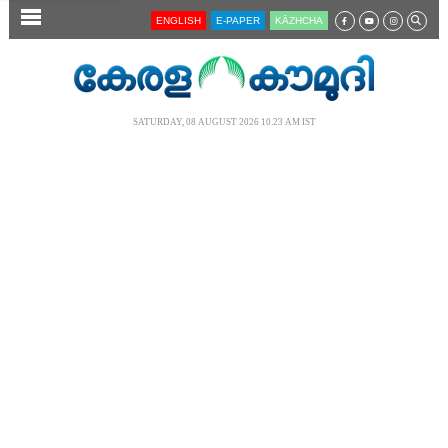
SECTIONS
ENGLISH
E-PAPER
KĀZHCHA
HOME
LATEST
SATURDAY, 08 AUGUST 2026 10.23 AM IST
AUDIO
NOTIFIED NEWS
POLL
KERALA
LOCAL
NEWS 360
CASE DIARY