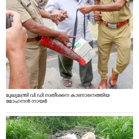
മുഖ്യമന്ത്രി വി.ഡി.സതീശനെ കാണാനെത്തിയ
മോഹനൻ നായർ