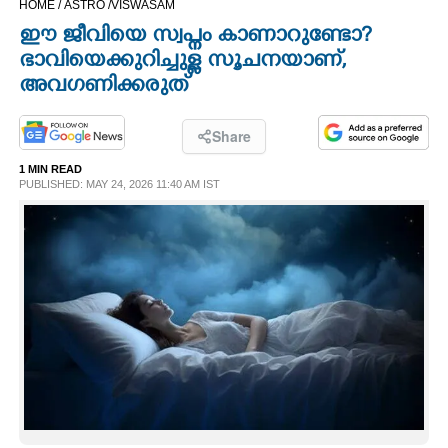
HOME /
ASTRO /
VISWASAM
CINEMA
ഈ ജീവിയെ സ്വപ്നം കാണാറുണ്ടോ?
ഭാവിയെക്കുറിച്ചുള്ള സൂചനയാണ്,
OPINION
അവഗണിക്കരുത്
PHOTOS
Share
1 MIN READ
PUBLISHED: MAY 24, 2026 11:40 AM IST
LIFESTYLE
SPIRITUAL
INFO+
ART
ASTRO