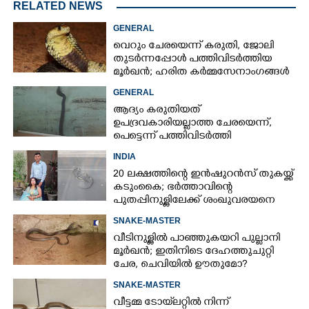
RELATED NEWS
GENERAL
വെറും ചേരയെന്ന് കരുതി, ജോലി
തുടർന്നപ്പോൾ പത്തിവിടർത്തിയ
മൂർഖൻ; ഹരിത കർമ്മസേനാംഗങ്ങൾ
ഞെട്ടി
GENERAL
ആദ്യം കരുതിയത്
ഉപദ്രവകാരിയല്ലാത്ത ചേരയെന്ന്,
പെട്ടെന്ന് പത്തിവിടർത്തി
ഉയർന്നുനിന്ന് പാമ്പ്, ഞെട്ടി ജനം
INDIA
20 ലക്ഷത്തിന്റെ ഇൻഷുറൻസ് തുകയ്ക്ക്
കടുംകൈ; ഭർത്താവിന്റെ
പുതപ്പിനുള്ളിലേക്ക് ശംഖുവരയനെ
കടത്തിവിട്ട് കൊലപ്പെടുത്തി യുവതി
SNAKE-MASTER
വീടിനുള്ളിൽ പാഞ്ഞുകയറി പുല്ലാനി
മൂർഖൻ; ഇതിനിടെ ദേഹത്തുചുറ്റി
ചേര, ചെവിയിൽ ഊതുമോ?
SNAKE-MASTER
വീട്ടമ്മ ടോയ്‌ലറ്റിൽ നിന്ന്