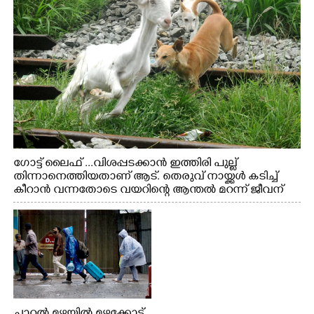
ഗോട്ട് ലൈഫ് ...വിശപ്പടക്കാൻ ഇത്തിരി പുല്ല്
തിന്നാനെത്തിയതാണ് ആട്. തെരുവ് നായ്ക്കൾ കടിച്ച്
കീറാൻ വന്നതോടെ വയറിന്റെ ആന്തൽ മറന്ന് ജീവന്
വേണ്ടിയായി ഓട്ടം. എറണാകുളം വാത്തുരുത്തിയിൽ
നിന്നുള്ള കാഴ്ച
ചാറ്റൽ മഴയിൽ മഴക്കോട്ട്