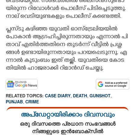
വെ​ടി​യേ​റ്റ​ത്. സം​ഭ​വ​ത്തി​ൽ ലൈ​സ​ൻ​സു​ണ്ടാ​
യി​രു​ന്ന റി​വോ​ൾ​വ​ർ പൊ​ലീ​സ് പി​ടി​ച്ചെ​ടു​ത്തു.
നാ​ല് വെ​ടി​യു​ണ്ട​ക​ളും പൊ​ലീ​സ് കണ്ടെത്തി.
പ്ല​സ്ടു ക​ഴി​ഞ്ഞ യു​വ​തി ഓ​സ്ട്രേ​ലി​യ​യി​ൽ
പോ​കാ​ൻ ആ​ഗ്ര​ഹി​ച്ചി​രു​ന്ന​താ​യും എ​ന്നാ​ൽ പി​
താ​വ് എ​തി​ർ​ത്ത​തി​നെ തു​ട​ർ​ന്ന് വീ​ട്ടി​ൽ പ്ര​ശ്ന​
ങ്ങ​ൾ ഉ​ണ്ടാ​യി​രു​ന്ന​താ​യും പ​റ​യ​പ്പെ​ടു​ന്നു. എ​
ന്നാ​ൽ കു​ടും​ബം ഇ​ത് ത​ള്ളി. യു​വ​തി​യെ കോ​ട​
തി​യി​ൽ ഹാ​ജ​രാ​ക്കി റി​മാ​ൻ​ഡ് ചെ​യ്തു.
RELATED TOPICS:
CASE DIARY
,
DEATH
,
GUNSHOT
,
PUNJAB
,
CRIME
അപ്ഡേറ്റായിരിക്കാം ദിവസവും
ഒരു ദിവസത്തെ പ്രധാന സംഭവങ്ങൾ
നിങ്ങളുടെ ഇൻബോക്സിൽ