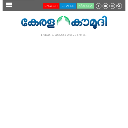
SECTIONS
ENGLISH
E-PAPER
KĀZHCHA
HOME
LATEST
FRIDAY, 07 AUGUST 2026 2.34 PM IST
AUDIO
NOTIFIED NEWS
POLL
KERALA
LOCAL
NEWS 360
CASE DIARY