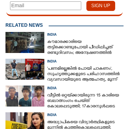
RELATED NEWS
INDIA
കൗമാരക്കാരിയെ
തട്ടിക്കൊണ്ടുപോയി പീഡിപ്പിച്ചത്
രണ്ടുദിവസം; അന്വേഷണത്തിൽ
നിർണായകമായത് ഓൺലൈൻ
INDIA
ഫുഡ് ഡെലിവറി
'പണമില്ലെങ്കിൽ പോയി ചാകണം',
സുഹൃത്തുക്കളുടെ പരിഹാസത്തിൽ
വ്യവസായിയുടെ ആത്മഹത്യ, മൂന്ന്
പേർ അറസ്റ്റിൽ
INDIA
വീട്ടിൽ ഒറ്റയ്‌ക്കായിരുന്ന 15 കാരിയെ
ബലാത്സംഗം ചെയ്‌ത്
കൊലപ്പെടുത്തി; 17കാരനുൾപ്പടെ
മൂന്നുപേർ അറസ്റ്റിൽ
INDIA
അദ്ധ്യാപികയെ വിദ്യാർത്ഥികളുടെ
മുന്നിൽ കുത്തികൊലപ്പെടുത്തി;