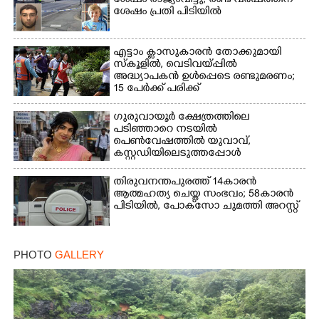
ശേഷം രാജ്യംവിട്ടു; രണ്ട് വർഷത്തിന്
ശേഷം പ്രതി പിടിയിൽ
എട്ടാം ക്ളാസുകാരൻ തോക്കുമായി
സ്കൂളിൽ, വെടിവയ്പ്പിൽ
അദ്ധ്യാപകൻ ഉൾപ്പെടെ രണ്ടുമരണം;
15 പേർക്ക് പരിക്ക്
ഗുരുവായൂർ ക്ഷേത്രത്തിലെ
പടിഞ്ഞാറെ നടയിൽ
പെൺവേഷത്തിൽ യുവാവ്,​
കസ്റ്റഡിയിലെടുത്തപ്പോൾ
തെളിഞ്ഞത് വൻഗൂഢാലോചന
തിരുവനന്തപുരത്ത് 14കാരൻ
ആത്മഹത്യ ചെയ്ത സംഭവം; 58കാരൻ
പിടിയിൽ, പോക്‌സോ ചുമത്തി അറസ്റ്റ്
PHOTO
GALLERY