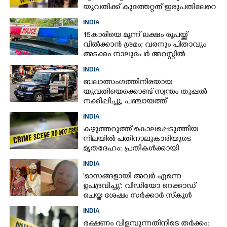
യുവതിക്ക് കുത്തേറ്റത് ഇരുപതിലേറെ
തവണ
INDIA
15കാരിയെ മൂന്ന് ലക്ഷം രൂപയ്ക്ക്
വിൽക്കാൻ ശ്രമം; വരനും പിതാവും
അടക്കം നാലുപേർ അറസ്റ്റിൽ
INDIA
ബലാത്സംഗത്തിനിരയായ
യുവതിയെക്കൊണ്ട് സ്വന്തം തുപ്പൽ
നക്കിപ്പിച്ചു; പഞ്ചായത്ത്
അംഗങ്ങൾക്കെതിരെ കേസെടുത്ത്
INDIA
പൊലീസ്‌
കഴുത്തറുത്ത് കൊലപ്പെടുത്തിയ
നിലയിൽ പതിനാലുകാരിയുടെ
മൃതദേഹം: പ്രതികൾക്കായി
അന്വേഷണം
INDIA
'മാസങ്ങളായി അവർ എന്നെ
ഉപദ്രവിച്ചു': വീഡിയോ റെക്കാഡ്
ചെയ്ത ശേഷം സർക്കാർ സ്‌കൂൾ
അദ്ധ്യാപിക ജീവനൊടുക്കി
INDIA
ഭക്ഷണം വിളമ്പുന്നതിനിടെ തർക്കം: