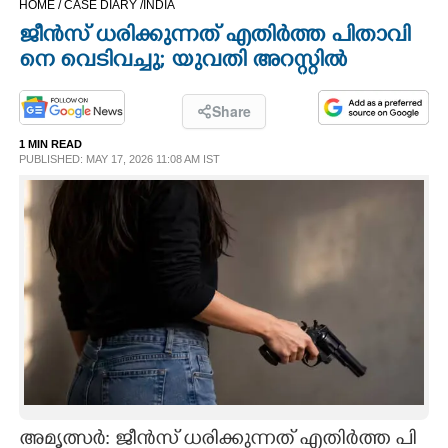
HOME /
CASE DIARY /
INDIA
CINEMA
ജീ​ൻ​സ് ധ​രി​ക്കു​ന്ന​ത് എ​തി​ർ​ത്ത പി​താ​വി​
നെ വെ​ടി​വ​ച്ചു; യു​വ​തി അ​റ​സ്റ്റി​ൽ
OPINION
Share
PHOTOS
1 MIN READ
PUBLISHED: MAY 17, 2026 11:08 AM IST
LIFESTYLE
SPIRITUAL
INFO+
ART
ASTRO
അ​മൃ​ത്സ​ർ: ജീ​ൻ​സ് ധ​രി​ക്കു​ന്ന​ത് എ​തി​ർ​ത്ത പി​