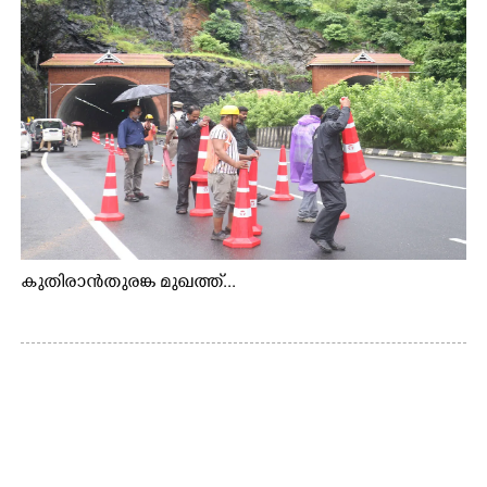
കുതിരാൻതുരങ്ക മുഖത്ത്...