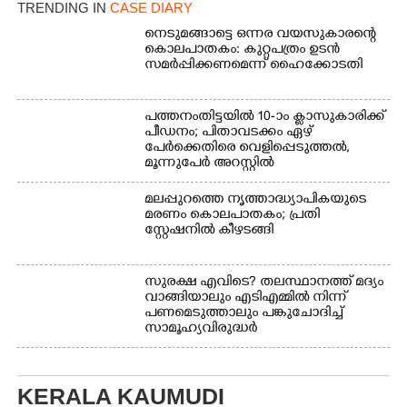
TRENDING IN
CASE DIARY
സുരക്ഷിത സ്ഥാനത്തേക്ക്
മാറ്റുന്ന സുരക്ഷാസേനാം
നെടുമങ്ങാട്ടെ ഒന്നര വയസുകാരന്റെ
ഗങ്ങൾ
കൊലപാതകം: കുറ്റപത്രം ഉടൻ
സമർപ്പിക്കണമെന്ന് ഹൈക്കോടതി
പത്തനംതിട്ടയിൽ 10-ാം ക്ലാസുകാരിക്ക്
പീഡനം; പിതാവടക്കം ഏഴ്
പേർക്കെതിരെ വെളിപ്പെടുത്തൽ,
മൂന്നുപേർ അറസ്റ്റിൽ
മലപ്പുറത്തെ നൃത്താദ്ധ്യാപികയുടെ
മരണം കൊലപാതകം; പ്രതി
സ്റ്റേഷനിൽ കീഴടങ്ങി
സുരക്ഷ എവിടെ?​ തലസ്ഥാനത്ത് മദ്യം
വാങ്ങിയാലും എടിഎമ്മിൽ നിന്ന്
പണമെടുത്താലും പങ്കുചോദിച്ച്
സാമൂഹ്യവിരുദ്ധർ
KERALA KAUMUDI