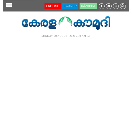
SECTIONS
ENGLISH
E-PAPER
KĀZHCHA
HOME
LATEST
SUNDAY, 09 AUGUST 2026 7.19 AM IST
AUDIO
NOTIFIED NEWS
POLL
KERALA
LOCAL
NEWS 360
CASE DIARY