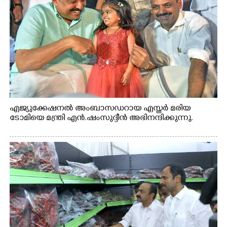
എജ്യുക്കേഷനൽ അംബാസഡറായ എസ്തർ മരിയ
ടോമിയെ മന്ത്രി എൻ.ഷംസുദ്ദീൻ അഭിനന്ദിക്കുന്നു.