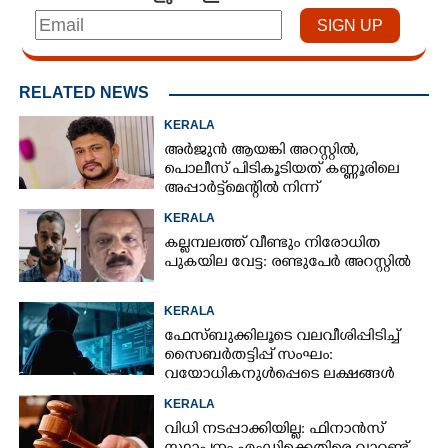
RELATED NEWS
KERALA
അർജുൻ ആയങ്കി അറസ്റ്റിൽ,
പൊലീസ് പിടികൂടിയത് കണ്ണൂരിലെ
അപ്പാർട്ട്‌മെന്റിൽ നിന്ന്
KERALA
കല്ലമ്പലത്ത് വീണ്ടും നിരോധിത
പുകയില വേട്ട: രണ്ടുപേർ അറസ്റ്റിൽ
KERALA
ഫേസ്ബുക്കിലൂടെ വലവീശിപ്പിടിച്ച്
സൈബർതട്ടിപ്പ് സംഘം:
വയോധികനുൾപ്പെടെ ലക്ഷങ്ങൾ
നഷ്ടമായി
KERALA
വിധി നടപ്പാക്കിയില്ല: ഫിനാൻസ്