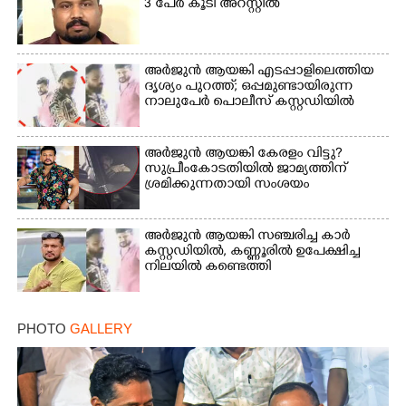
3 പേർ കൂടി അറസ്റ്റിൽ
Copy Link
അർജുൻ ആയങ്കി എടപ്പാളിലെത്തിയ
ദൃശ്യം പുറത്ത്; ഒപ്പമുണ്ടായിരുന്ന
നാലുപേർ പൊലീസ് കസ്റ്റഡിയിൽ
അർജുൻ ആയങ്കി കേരളം വിട്ടു?
സുപ്രീംകോടതിയിൽ ജാമ്യത്തിന്
ശ്രമിക്കുന്നതായി സംശയം
അർജുൻ ആയങ്കി സഞ്ചരിച്ച കാർ
കസ്റ്റഡിയിൽ,​ കണ്ണൂരിൽ ഉപേക്ഷിച്ച
നിലയിൽ കണ്ടെത്തി
PHOTO
GALLERY