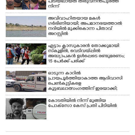
പിടിയിലായത് തിരുവനന്തപുരത്ത്
നായകൾ.
നിന്ന്
അവിവാഹിതയായ മകൾ
ഗർഭിണിയായി; അപമാനഭയത്താൽ
നദിയിൽ മുക്കികൊന്ന പിതാവ്
അറസ്റ്റിൽ
എട്ടാം ക്ളാസുകാരൻ തോക്കുമായി
സ്കൂളിൽ, വെടിവയ്പ്പിൽ
അദ്ധ്യാപകൻ ഉൾപ്പെടെ രണ്ടുമരണം;
15 പേർക്ക് പരിക്ക്
ഓടുന്ന കാറിൽ
പ്രായപൂർത്തിയാകാത്ത ആദിവാസി
പെൺകുട്ടികളെ
കൂട്ടബലാത്സംഗത്തിന് ഇരയാക്കി;
മൂന്ന് പേർ പിടിയിൽ
കോടതിയിൽ നിന്ന് മുങ്ങിയ
പോക്സോ കേസ് പ്രതി പിടിയിൽ