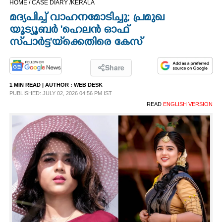
HOME /
CASE DIARY /
KERALA
CINEMA
മദ്യപിച്ച് വാഹനമോടിച്ചു; പ്രമുഖ
യൂട്യൂബർ 'ഹെലൻ ഓഫ്
OPINION
സ്‌പാർട്ട'യ്‌ക്കെതിരെ കേസ്
PHOTOS
Share
1 MIN READ
| AUTHOR :
WEB DESK
PUBLISHED: JULY 02, 2026 04:56 PM IST
LIFESTYLE
READ
ENGLISH VERSION
SPIRITUAL
INFO+
ART
ASTRO