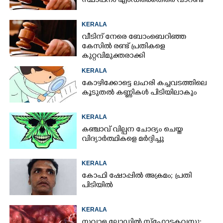
സ്ഥാപനം എംഡിക്കെതിരെ വാറണ്ട്
KERALA
വീടിന് നേരെ ബോംബെറിഞ്ഞ
കേസിൽ രണ്ട് പ്രതികളെ
കുറ്റവിമുക്തരാക്കി
KERALA
കോഴിക്കോട്ടെ ലഹരി കച്ചവടത്തിലെ
കൂടുതൽ കണ്ണികൾ പിടിയിലാകും
KERALA
കഞ്ചാവ് വില്പന ചോദ്യം ചെയ്ത
വിദ്യാർത്ഥികളെ മർദ്ദിച്ചു
KERALA
കോഫി ഷോപ്പിൽ അക്രമം; പ്രതി
പിടിയിൽ
KERALA
സവാള ലോഡിൽ സ്ഫോടകവസ്തു: