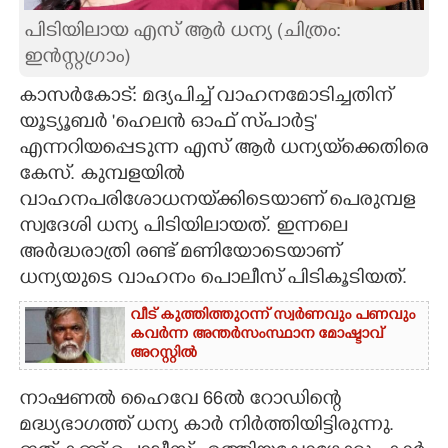
പിടിയിലായ എസ് ആർ ധന്യ (ചിത്രം:
CARTOONS
ഇൻസ്റ്റഗ്രാം)
LITERATURE
കാസർകോട്: മദ്യപിച്ച് വാഹനമോടിച്ചതിന്
യൂട്യൂബർ 'ഹെലൻ ഓഫ് സ്‌പാർട്ട'
എന്നറിയപ്പെടുന്ന എസ് ആർ ധന്യയ്‌ക്കെതിരെ
ZOOM
കേസ്. കുമ്പളയിൽ
വാഹനപരിശോധനയ്‌ക്കിടെയാണ് പെരുമ്പള
CONTACT US
സ്വദേശി ധന്യ പിടിയിലായത്. ഇന്നലെ
അർദ്ധരാത്രി രണ്ട് മണിയോടെയാണ്
ധന്യയുടെ വാഹനം പൊലീസ് പിടികൂടിയത്.
വീട് കുത്തിത്തുറന്ന് സ്വർണവും പണവും
കവർന്ന അന്തർസംസ്ഥാന മോഷ്ടാവ്
അറസ്റ്റിൽ
നാഷണൽ ഹൈവേ 66ൽ റോഡിന്റെ
മദ്ധ്യഭാഗത്ത് ധന്യ കാർ നിർത്തിയിട്ടിരുന്നു.