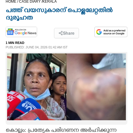
HOME /
CASE DIARY /
KERALA
CINEMA
പത്ത് വയസുകാരന് പൊള്ളലേറ്റതിൽ
ദുരൂഹത
OPINION
Share
PHOTOS
1 MIN READ
PUBLISHED: JUNE 04, 2026 01:42 AM IST
LIFESTYLE
SPIRITUAL
INFO+
ART
ASTRO
കൊല്ലം: പ്രത്യേക പരിഗണന അർഹിക്കുന്ന