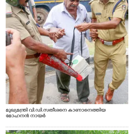
മുഖ്യമന്ത്രി വി.ഡി.സതീശനെ കാണാനെത്തിയ
മോഹനൻ നായർ