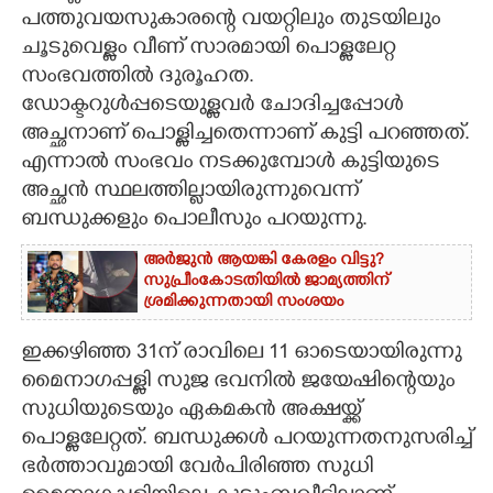
പത്തുവയസുകാരന്റെ വയറ്റിലും തുടയിലും
CARTOONS
ചൂടുവെള്ളം വീണ് സാരമായി പൊള്ളലേറ്റ
സംഭവത്തിൽ ദുരൂഹത.
LITERATURE
ഡോക്ടറുൾപ്പടെയുള്ളവർ ചോദിച്ചപ്പോൾ
അച്ഛനാണ് പൊള്ളിച്ചതെന്നാണ് കുട്ടി പറഞ്ഞത്.
എന്നാൽ സംഭവം നടക്കുമ്പോൾ കുട്ടിയുടെ
ZOOM
അച്ഛൻ സ്ഥലത്തില്ലായിരുന്നുവെന്ന്
ബന്ധുക്കളും പൊലീസും പറയുന്നു.
CONTACT US
അർജുൻ ആയങ്കി കേരളം വിട്ടു?
സുപ്രീംകോടതിയിൽ ജാമ്യത്തിന്
ശ്രമിക്കുന്നതായി സംശയം
ഇക്കഴിഞ്ഞ 31ന് രാവിലെ 11 ഓടെയായിരുന്നു
മൈനാഗപ്പള്ളി സുജ ഭവനിൽ ജയേഷിന്റെയും
സുധിയുടെയും ഏകമകൻ അക്ഷയ്ക്ക്
പൊള്ളലേറ്റത്. ബന്ധുക്കൾ പറയുന്നതനുസരിച്ച്
ഭർത്താവുമായി വേർപിരിഞ്ഞ സുധി