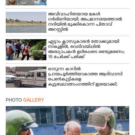
അവിവാഹിതയായ മകൾ
ഗർഭിണിയായി; അപമാനഭയത്താൽ
നദിയിൽ മുക്കികൊന്ന പിതാവ്
അറസ്റ്റിൽ
എട്ടാം ക്ളാസുകാരൻ തോക്കുമായി
സ്കൂളിൽ, വെടിവയ്പ്പിൽ
അദ്ധ്യാപകൻ ഉൾപ്പെടെ രണ്ടുമരണം;
15 പേർക്ക് പരിക്ക്
ഓടുന്ന കാറിൽ
പ്രായപൂർത്തിയാകാത്ത ആദിവാസി
പെൺകുട്ടികളെ
കൂട്ടബലാത്സംഗത്തിന് ഇരയാക്കി;
മൂന്ന് പേർ പിടിയിൽ
PHOTO
GALLERY