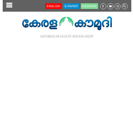
SECTIONS
ENGLISH
E-PAPER
KĀZHCHA
HOME
LATEST
SATURDAY, 08 AUGUST 2026 9.09 AM IST
AUDIO
NOTIFIED NEWS
POLL
KERALA
LOCAL
NEWS 360
CASE DIARY