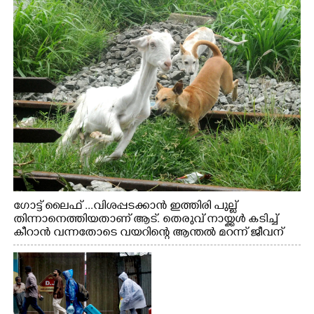
ഗോട്ട് ലൈഫ് ...വിശപ്പടക്കാൻ ഇത്തിരി പുല്ല്
തിന്നാനെത്തിയതാണ് ആട്. തെരുവ് നായ്ക്കൾ കടിച്ച്
കീറാൻ വന്നതോടെ വയറിന്റെ ആന്തൽ മറന്ന് ജീവന്
വേണ്ടിയായി ഓട്ടം. എറണാകുളം വാത്തുരുത്തിയിൽ
നിന്നുള്ള കാഴ്ച