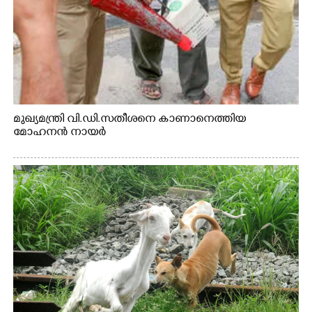
മുഖ്യമന്ത്രി വി.ഡി.സതീശനെ കാണാനെത്തിയ
മോഹനൻ നായർ