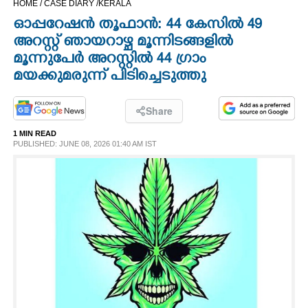
HOME /
CASE DIARY /
KERALA
CINEMA
ഓപ്പറേഷൻ തൂഫാൻ: 44 കേസിൽ 49
അറസ്റ്റ് ഞായറാഴ്ച മൂന്നിടങ്ങളിൽ
OPINION
മൂന്നുപേർ അറസ്റ്റിൽ 44 ഗ്രാം
മയക്കുമരുന്ന് പിടിച്ചെടുത്തു
PHOTOS
Share
LIFESTYLE
1 MIN READ
PUBLISHED: JUNE 08, 2026 01:40 AM IST
SPIRITUAL
INFO+
ART
ASTRO