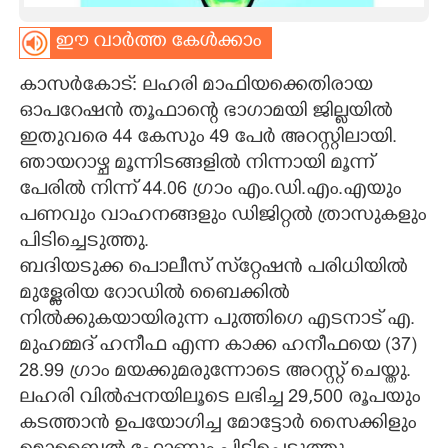
CARTOONS
ഈ വാർത്ത കേൾക്കാം
കാസർകോട്: ലഹരി മാഫിയക്കെതിരായ
LITERATURE
ഓപറേഷൻ തൂഫാന്റെ ഭാഗാമയി ജില്ലയിൽ
ഇതുവരെ 44 കേസും 49 പേർ അറസ്റ്റിലായി.
ZOOM
ഞായറാഴ്ച മൂന്നിടങ്ങളിൽ നിന്നായി മൂന്ന്
പേരിൽ നിന്ന് 44.06 ഗ്രാം എം.ഡി.എം.എയും
CONTACT US
പണവും വാഹനങ്ങളും ഡിജിറ്റൽ ത്രാസുകളും
പിടിച്ചെടുത്തു.
ബദിയടുക്ക പൊലീസ് സ്‌റ്റേഷൻ പരിധിയിൽ
മുള്ളേരിയ റോഡിൽ ബൈക്കിൽ
നിൽക്കുകയായിരുന്ന പുത്തിഗെ എടനാട് എ.
മുഹമ്മദ് ഹനീഫ എന്ന കാക്ക ഹനീഫയെ (37)
28.99 ഗ്രാം മയക്കുമരുന്നോടെ അറസ്റ്റ് ചെയ്തു.
ലഹരി വിൽപ്പനയിലൂടെ ലഭിച്ച 29,500 രൂപയും
കടത്താൻ ഉപയോഗിച്ച മോട്ടോർ സൈക്കിളും