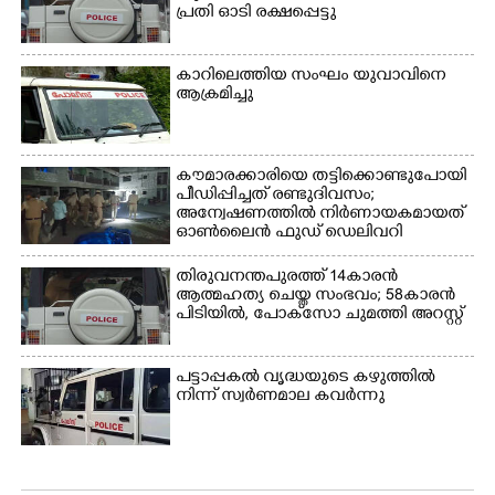
പ്രതി ഓടി രക്ഷപ്പെട്ടു
കാറിലെത്തിയ സംഘം യുവാവിനെ
ആക്രമിച്ചു
കൗമാരക്കാരിയെ തട്ടിക്കൊണ്ടുപോയി
പീഡിപ്പിച്ചത് രണ്ടുദിവസം;
അന്വേഷണത്തിൽ നിർണായകമായത്
ഓൺലൈൻ ഫുഡ് ഡെലിവറി
തിരുവനന്തപുരത്ത് 14കാരൻ
ആത്മഹത്യ ചെയ്ത സംഭവം; 58കാരൻ
പിടിയിൽ, പോക്‌സോ ചുമത്തി അറസ്റ്റ്
പട്ടാപ്പകൽ വൃദ്ധയുടെ കഴുത്തിൽ
നിന്ന് സ്വർണമാല കവർന്നു