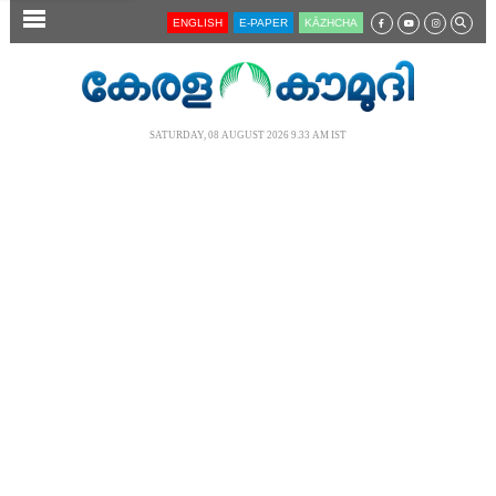
SECTIONS
ENGLISH
E-PAPER
KĀZHCHA
HOME
LATEST
SATURDAY, 08 AUGUST 2026 9.33 AM IST
AUDIO
NOTIFIED NEWS
POLL
KERALA
LOCAL
NEWS 360
CASE DIARY