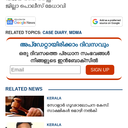
ജില്ലാ പൊലീസ് മേധാവി
RELATED TOPICS:
CASE DIARY
,
MDMA
അപ്ഡേറ്റായിരിക്കാം ദിവസവും
ഒരു ദിവസത്തെ പ്രധാന സംഭവങ്ങൾ
നിങ്ങളുടെ ഇൻബോക്സിൽ
RELATED NEWS
KERALA
സോളാർ ഗൂഢാലോചന കേസ്:
സാക്ഷികൾ മൊഴി നൽകി
KERALA