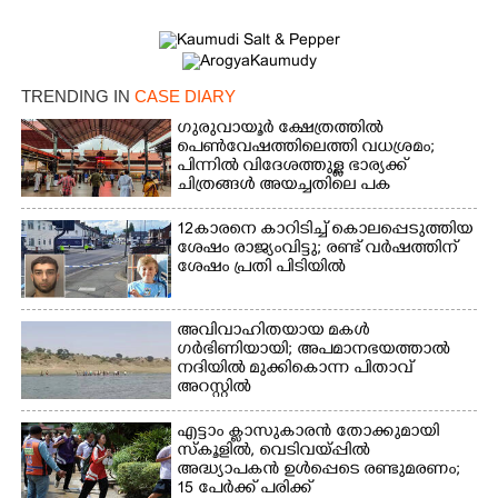
Copy Link
TRENDING IN
CASE DIARY
ഗുരുവായൂർ ക്ഷേത്രത്തിൽ
പെൺവേഷത്തിലെത്തി വധശ്രമം;
പിന്നിൽ വിദേശത്തുള്ള ഭാര്യക്ക്
ചിത്രങ്ങൾ അയച്ചതിലെ പക
12കാരനെ കാറിടിച്ച് കൊലപ്പെടുത്തിയ
ശേഷം രാജ്യംവിട്ടു; രണ്ട് വർഷത്തിന്
ശേഷം പ്രതി പിടിയിൽ
അവിവാഹിതയായ മകൾ
ഗർഭിണിയായി; അപമാനഭയത്താൽ
നദിയിൽ മുക്കികൊന്ന പിതാവ്
അറസ്റ്റിൽ
എട്ടാം ക്ളാസുകാരൻ തോക്കുമായി
സ്കൂളിൽ, വെടിവയ്പ്പിൽ
അദ്ധ്യാപകൻ ഉൾപ്പെടെ രണ്ടുമരണം;
15 പേർക്ക് പരിക്ക്