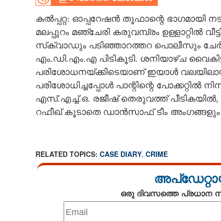
CARTOONS
കൽപ്പറ്റ: ഓപ്പറേഷൻ തൂഫാന്റെ ഭാഗമായി
മലപ്പുറം മഞ്ചേരി കരുവമ്പ്രം ഉള്ളാറ്റിൽ വ
സ്‌ക്വാഡും പടിഞ്ഞാറത്തറ പൊലീസും ചേർന്ന
LITERATURE
എം.ഡി.എം.എ പിടികൂടി. ശനിയാഴ്ച വൈകിട്ട
പരിശോധനയ്ക്കിടെയാണ് ഇയാൾ വലയിലായത്
ZOOM
പരിശോധിച്ചപ്പോൾ പാന്റിന്റെ പോക്കറ്റിൽ ന
എസ്.എച്ച്.ഒ. രജീഷ് തെരുവത്ത് പീടികയ
CONTACT US
റഫീഖ് കൂടാതെ ഡാൻസാഫ് ടീം അംഗങ്ങളും
RELATED TOPICS:
CASE DIARY
,
CRIME
അപ്ഡേറ്റാ
ഒരു ദിവസത്തെ പ്രധാന