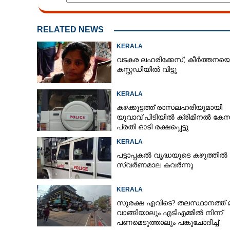
RELATED NEWS
KERALA
വടകര ലഹരിക്കേസ്; കീർത്തനയ
കസ്റ്റഡിയിൽ വിട്ടു
KERALA
കഴക്കൂട്ടത്ത് രാസലഹരിയുമായി
യുവാവ് പിടിയിൽ ക്രിമിനൽ കേസ
പ്രതി ഓടി രക്ഷപ്പെട്ടു
KERALA
പട്ടാപ്പകൽ വൃദ്ധയുടെ കഴുത്തിൽ ന
സ്വർണമാല കവർന്നു
KERALA
സുരക്ഷ എവിടെ?​ തലസ്ഥാനത്ത് 
വാങ്ങിയാലും എടിഎമ്മിൽ നിന്ന്
പണമെടുത്താലും പങ്കുചോദിച്ച്