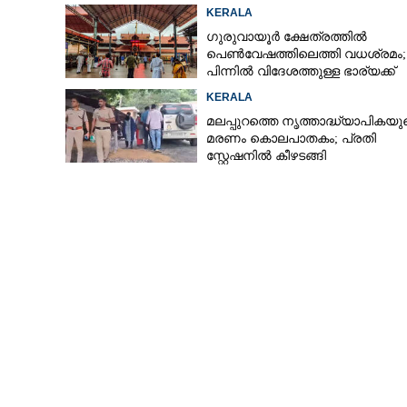
സാമൂഹ്യവിരുദ്ധർ
KERALA
ഗുരുവായൂർ ക്ഷേത്രത്തിൽ
പെൺവേഷത്തിലെത്തി വധശ്രമം;
പിന്നിൽ വിദേശത്തുള്ള ഭാര്യക്ക്
ചിത്രങ്ങൾ അയച്ചതിലെ പക
KERALA
മലപ്പുറത്തെ നൃത്താദ്ധ്യാപികയു
മരണം കൊലപാതകം; പ്രതി
സ്റ്റേഷനിൽ കീഴടങ്ങി
എം.ഡി.എം.എയുമ
പിടിയിൽ