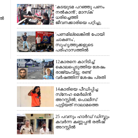
'കടയുടമ പറഞ്ഞു പണം
നൽകാൻ'; മാസ്‌ക്
ധരിച്ചെത്തി
ിൽ
ജീവനക്കാരിയെ പറ്റിച്ചു,
×
നഷ്‌ടമായത് 6000 രൂപ
'പണമില്ലെങ്കിൽ പോയി
ചാകണം',
സുഹൃത്തുക്കളുടെ
പരിഹാസത്തിൽ
വ്യവസായിയുടെ
ആത്മഹത്യ, മൂന്ന് പേർ
12കാരനെ കാറിടിച്ച്
അറസ്റ്റിൽ
കൊലപ്പെടുത്തിയ ശേഷം
രാജ്യംവിട്ടു; രണ്ട്
വർഷത്തിന് ശേഷം പ്രതി
പിടിയിൽ
14കാരിയെ പീഡിപ്പിച്ച
സ്‌നേഹ മെർലിൻ
അറസ്റ്റിൽ; പൊലീസ്
പൂട്ടിയത് നാലാമത്തെ
പോക്‌സോ കേസിൽ
25 പവനും ഹാർഡ് ഡിസ്കും
കവർന്ന കണ്ണപ്പൻ രതീഷ്
അറസ്റ്റിൽ