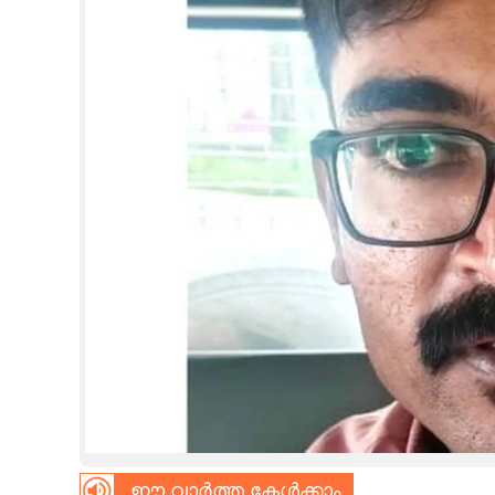
CINEMA
OPINION
PHOTOS
LIFESTYLE
SPIRITUAL
INFO+
ART
ASTRO
ഈ വാർത്ത കേൾക്കാം