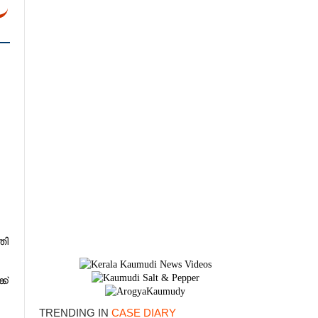
തി
ക്
TRENDING IN
CASE DIARY