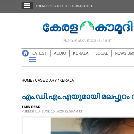
SECTIONS
FOUNDER EDITOR : K SUKUMARAN BA
HOME
LATEST
AUDIO
FRIDAY, 07 AUGUST 2026 4.51 AM IST
NOTIFIED NEWS
LATEST
AUDIO
KERALA
LOCAL
NEWS 360
POLL
KERALA
HOME /
CASE DIARY /
KERALA
LOCAL
എം.ഡി.എം.എയുമായി മലപ്പുറം 
NEWS 360
1 MIN READ
PUBLISHED: JUNE 15, 2026 12:59 AM IST
CASE DIARY