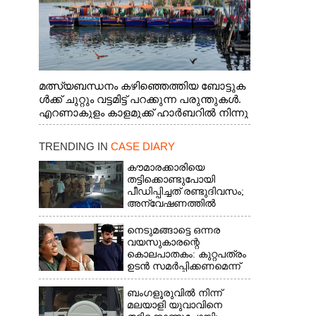
മത്സ്യബന്ധനം കഴിഞ്ഞെത്തിയ ബോട്ടുക
ൾക്ക് ചുറ്റും വട്ടമിട്ട് പറക്കുന്ന പരുന്തുകൾ.
എറണാകുളം കാളമുക്ക് ഹാർബറിൽ നിന്നു
ള്ള കാഴ്ച
TRENDING IN
CASE DIARY
കൗമാരക്കാരിയെ
തട്ടിക്കൊണ്ടുപോയി
പീഡിപ്പിച്ചത് രണ്ടുദിവസം;
അന്വേഷണത്തിൽ
നിർണായകമായത്
ഓൺലൈൻ ഫുഡ്
നെടുമങ്ങാട്ടെ ഒന്നര
ഡെലിവറി
വയസുകാരന്റെ
കൊലപാതകം: കുറ്റപത്രം
ഉടൻ സമർപ്പിക്കണമെന്ന്
ഹൈക്കോടതി
ബംഗളൂരുവിൽ നിന്ന്
മലയാളി യുവാവിനെ