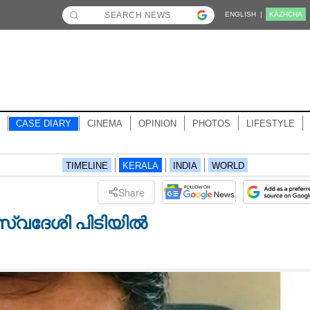
ENGLISH |
KĀZHCHA
CASE DIARY
CINEMA
OPINION
PHOTOS
LIFESTYLE
TIMELINE
KERALA
INDIA
WORLD
Share
സ്വദേശി പിടിയിൽ