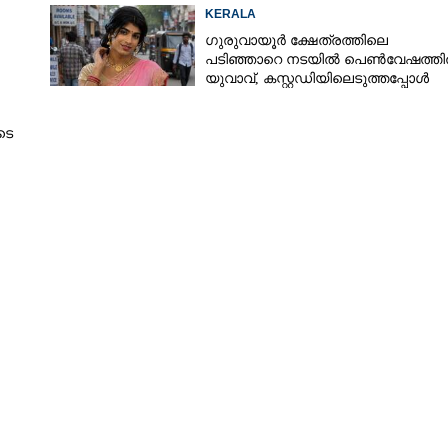
മൂന്നുപേർ അറസ്റ്റിൽ
KERALA
ഗുരുവായൂർ ക്ഷേത്രത്തിലെ
പടിഞ്ഞാറെ നടയിൽ പെൺവേഷത്ത
യുവാവ്,​ കസ്റ്റഡിയിലെടുത്തപ്പോൾ
തെളിഞ്ഞത് വൻഗൂഢാലോചന
Share this link
ടെ
Copy Link
ായി മലപ്പുറം സ്വദേശി