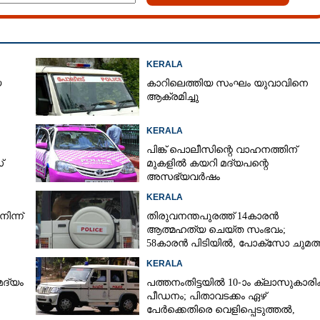
KERALA
െ
കാറിലെത്തിയ സംഘം യുവാവിനെ
ആക്രമിച്ചു
KERALA
പിങ്ക് പൊലീസിന്റെ വാഹനത്തിന്
്
മുകളിൽ കയറി മദ്യപന്റെ
അസഭ്യവ‌ർഷം
KERALA
ിന്ന്
തിരുവനന്തപുരത്ത് 14കാരൻ
ആത്മഹത്യ ചെയ്ത സംഭവം;
58കാരൻ പിടിയിൽ, പോക്‌സോ ചുമത്
അറസ്റ്റ്
KERALA
മദ്യം
പത്തനംതിട്ടയിൽ 10-ാം ക്ലാസുകാരിക്
പീഡനം; പിതാവടക്കം ഏഴ്
പേർക്കെതിരെ വെളിപ്പെടുത്തൽ,