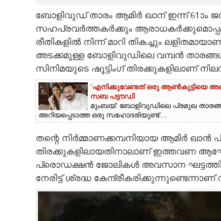
ബോളിവുഡ് താരം ആമിർ ഖാന് ഇന്ന് 61ാം ജ
CARTOONS
സഹപ്രവർത്തകർക്കും ആരാധകർക്കുമൊപ്
രീതികളിൽ നിന്ന് മാറി തികച്ചും ലളിതമായ
LITERATURE
അടക്കമുള്ള ബോളിവുഡിലെ വമ്പൻ താരങ്ങൾ 
സിനിമയുടെ ഷൂട്ടിംഗ് തിരക്കുകളിലാണ് ന
ZOOM
'എനിക്കുവേണ്ടത് ഒരു ആൺകുട്ടിയെ അല്
സബ പട്ടൗഡി
CONTACT US
മുംബയ്: ബോളിവുഡിലെ പ്രമുഖ താരങ
അറിയപ്പെടാത്ത ഒരു സഹോദരിയുണ്ട്....
തന്റെ നിർമ്മാണക്കമ്പനിയായ ആമിർ ഖാൻ പ്
തിരക്കുകളിലായതിനാലാണ് ഇത്തവണ ആഘോഷങ്ങ
പ്രൊഡക്ഷൻ ജോലികൾ അവസാന ഘട്ടത്തി
നേരിട്ട് ശ്രദ്ധ കേന്ദ്രീകരിക്കുന്നുണ്ടെന്നാണ് 