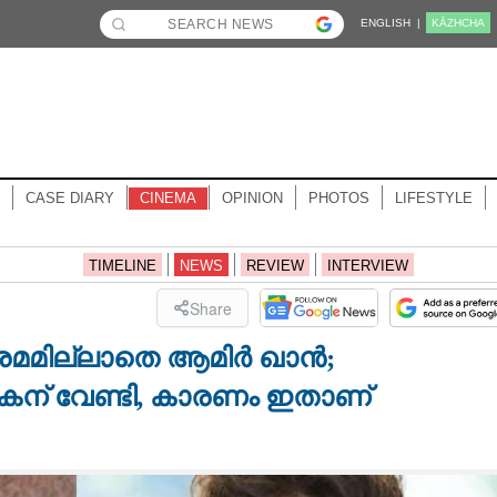
ENGLISH |
KĀZHCHA
CASE DIARY
CINEMA
OPINION
PHOTOS
LIFESTYLE
TIMELINE
NEWS
REVIEW
INTERVIEW
Share
ിശ്രമമില്ലാതെ ആമിർ ഖാൻ;
കന് വേണ്ടി, കാരണം ഇതാണ്