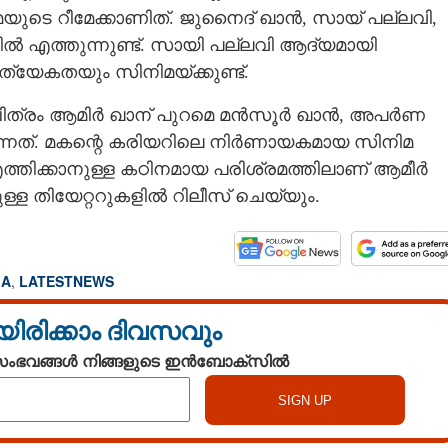
യുടെ റീമേക്കാണിത്. ജുനൈദ് ഖാൻ, സായ് പല്ലവി,
 എത്തുന്നുണ്ട്. സായി പല്ലവി ആദ്യമായി
ദിനത്തിലും
Copy Link
തെ ആമിർ ഖാൻ;
ത്യേകതയും സിനിമയ്ക്കുണ്ട്.
ിവാക്കിയത് മകന്
ണം ഇതാണ്
ചിത്രം ആമിർ ഖാന് പുറമെ മൻസൂർ ഖാൻ, അപർണ
കുന്നത്. മകന്റെ കരിയറിലെ നിർണായകമായ സിനിമ
് എത്തിക്കാനുള്ള കഠിനമായ പരിശ്രമത്തിലാണ് ആമീർ
ുള്ള തിയേറ്ററുകളിൽ റിലീസ് ചെയ്യും.
MA
,
LATESTNEWS
യിരിക്കാം ദിവസവും
 സംഭവങ്ങൾ നിങ്ങളുടെ ഇൻബോക്സിൽ