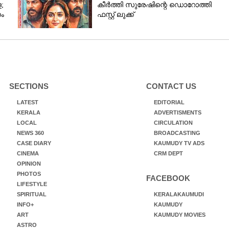
;
കീർത്തി സുരേഷിന്റെ ഡൊറോത്തി
ം
ഫസ്റ്റ് ലുക്ക്
SECTIONS
CONTACT US
LATEST
EDITORIAL
KERALA
ADVERTISMENTS
LOCAL
CIRCULATION
NEWS 360
BROADCASTING
CASE DIARY
KAUMUDY TV ADS
CINEMA
CRM DEPT
OPINION
PHOTOS
FACEBOOK
LIFESTYLE
SPIRITUAL
KERALAKAUMUDI
INFO+
KAUMUDY
ART
KAUMUDY MOVIES
ASTRO