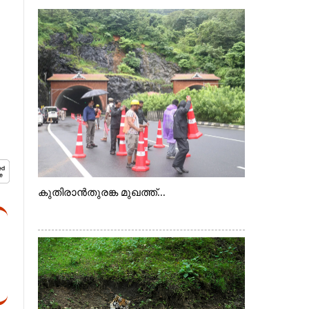
കുതിരാൻതുരങ്ക മുഖത്ത്...