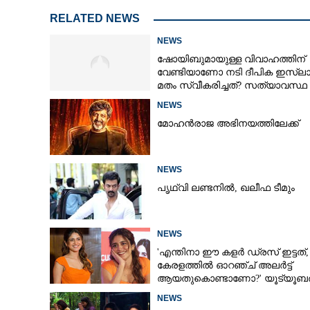
RELATED NEWS
NEWS
ഷോയിബുമായുള്ള വിവാഹത്തിന്
വേണ്ടിയാണോ നടി ദീപിക ഇസ്ലാ
മതം സ്വീകരിച്ചത്? സത്യാവസ്ഥ
വെളിപ്പെടുത്തി സുഹൃത്ത്‌
NEWS
മോഹൻരാജ അഭിനയത്തിലേക്ക്
NEWS
പൃഥ്വി ലണ്ടനിൽ, ഖലീഫ ടീമും
NEWS
'എന്തിനാ ഈ കളർ ഡ്രസ് ഇട്ടത്,
കേരളത്തിൽ ഓറഞ്ച് അല‌ർട്ട്
ആയതുകൊണ്ടാണോ?' യൂട്യൂബർക
ചുട്ടമറുപടിയുമായി പ്രിയ
NEWS