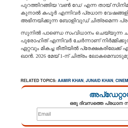
പുറത്തിറങ്ങിയ 'വൺ ഡേ' എന്ന തായ് സിനിമ
കുനാൽ കപൂർ എന്നിവർ പ്രധാന വേഷങ്ങളിൽ
61-ാം പിറന്നാൾ 
വിശ്രമമില്ലാ
അഭിനയിക്കുന്ന ബോളിവുഡ് ചിത്രമെന്ന പ്ര
ആഘോഷങ്ങൾ ഒഴ
വേണ്ടി, കാര
സുനിൽ പാണ്ഡെ സംവിധാനം ചെയ്യുന്ന 
പുരോഹിത് എന്നിവർ ചേർന്നാണ് നിർമ്മിക്
ഏറ്റവും മികച്ച രീതിയിൽ പ്രേക്ഷകരിലേക്ക
ഖാൻ. 2026 മേയ് 1-ന് ചിത്രം ലോകമെമ്പാടുമ
RELATED TOPICS:
AAMIR KHAN
,
JUNAID KHAN
,
CINE
അപ്ഡേറ്റാ
ഒരു ദിവസത്തെ പ്രധാന