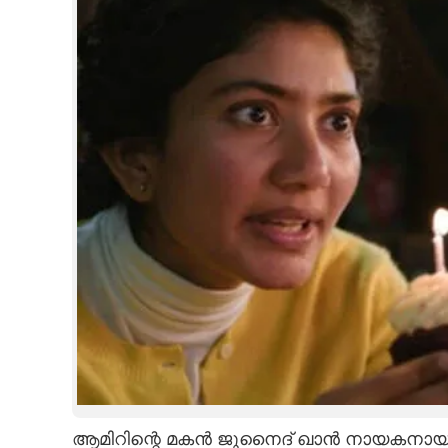
ആമിറിന്റെ മകൻ ജുനൈദ് ഖാൻ നായകനായി എത