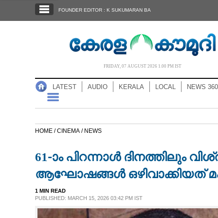
SECTIONS
FOUNDER EDITOR : K SUKUMARAN BA
HOME
LATEST
AUDIO
FRIDAY, 07 AUGUST 2026 1.00 PM IST
NOTIFIED NEWS
LATEST
AUDIO
KERALA
LOCAL
NEWS 360
POLL
KERALA
HOME /
CINEMA /
NEWS
LOCAL
61-ാം പിറന്നാൾ ദിനത്തിലും വ
NEWS 360
ആഘോഷങ്ങൾ ഒഴിവാക്കിയത് മ
1 MIN READ
CASE DIARY
PUBLISHED: MARCH 15, 2026 03:42 PM IST