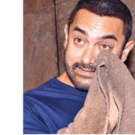
CINEMA
OPINION
PHOTOS
LIFESTYLE
SPIRITUAL
INFO+
ART
ASTRO