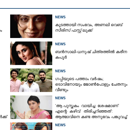
NEWS
കൂടത്തായി സംഭവം, അണലി വെബ്
ം
സീരിസ് ഫസ്റ്റ് ലുക്ക്
NEWS
ബൻസാലി-ധനുഷ് ചിത്രത്തിൽ കരീന
കപൂർ
NEWS
ഗപ്പിയുടെ പത്താം വർഷം;​
ടൊവിനോയും ജോൺപോളും ചേതനും
വീണ്ടും
NEWS
'ആ പുസ്തകം വായിച്ച ശേഷമാണ്
എന്റെ കഴിവ് തിരിച്ചറിഞ്ഞത്':
്ക്
ആത്മാവിനെ കണ്ട അനുഭവം പങ്കുവച്ച്
ലെന
NEWS